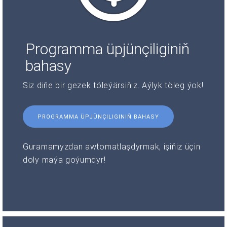
Programma üpjünçiliginiň
bahasy
Siz diňe bir gezek töleýärsiňiz. Aýlyk töleg ýok!
PROGRAMMA ÜPJÜNÇILIGINIŇ BAHASY
Guramamyzdan awtomatlaşdyrmak, işiňiz üçin
doly maýa goýumdyr!