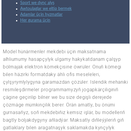
Sport we dynç alyş
Awtoulaglar we eltip bermek
Adamlar üçin hyzmatlar
Her gurama üçin
Model hünärmenler mekdebi üçin maksatnama
alhliumumy hasapçylyk ulgamy hakykatdanam çalşyp
bolmajak elektron kömekçisine öwrüler. Onuň kömegi
bilen häzirki formatdaky ähli ofis meseleleri,
çylşyrymlylygyna garamazdan çözüler. Islendik mehaniki
resmileşdirmeler programmamyzyň jogapkärçiliginiň
çägine geçirilip bilner we bu size degişli derejede
çözmäge mümkinçilik berer. Örän amatly, bu önümi
gurnasaňyz, soň mekdebiňiz kemsiz işlär, bu modelleriň
bagtly boljakdygyny aňladýar. Maksatly diňleýjileriň giň
gatlaklary bilen aragatnaşyk saklamakda kynçylyk