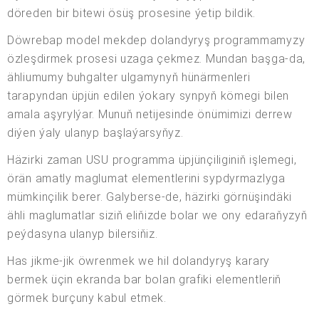
döreden bir bitewi ösüş prosesine ýetip bildik.
Döwrebap model mekdep dolandyryş programmamyzy
özleşdirmek prosesi uzaga çekmez. Mundan başga-da,
ähliumumy buhgalter ulgamynyň hünärmenleri
tarapyndan üpjün edilen ýokary synpyň kömegi bilen
amala aşyrylýar. Munuň netijesinde önümimizi derrew
diýen ýaly ulanyp başlaýarsyňyz.
Häzirki zaman USU programma üpjünçiliginiň işlemegi,
örän amatly maglumat elementlerini sypdyrmazlyga
mümkinçilik berer. Galyberse-de, häzirki görnüşindäki
ähli maglumatlar siziň eliňizde bolar we ony edaraňyzyň
peýdasyna ulanyp bilersiňiz.
Has jikme-jik öwrenmek we hil dolandyryş karary
bermek üçin ekranda bar bolan grafiki elementleriň
görmek burçuny kabul etmek.