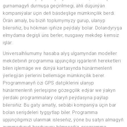
gurnamagyň durmuşa geçirilmegi, ähli düşünýän
kompaniýalar üçin deň bäsdeşlige mümkinçilik berdi.
Örän amaly, bu biziň toplumymyzy gurup, ulanyp
bilersiňiz, bu hökman işiňize peýdaly bolar. Dolandyryşa
elmydama degişli üns berler, nusgawy mekdep kemsiz
işlär.
Universalhliumumy hasaba alyş ulgamyndan modeller
mekdebiniň programma üpjünçiligi işgärleriň hereketleri
bilen işlemäge we dünýä kartasynda hünärmenleriň
ýerleşýän ýerlerini bellemäge mümkinçilik berer.
Programmanyň özi GPS datçiklerini ulanyp
hünärmenleriň ýerleşişine gözegçilik edýär we ýakyn
ýerdäki programmalary olaryň peýdasyna paýlap
bilersiňiz. Bu gaty amatly, sebäbi kompaniýa üçin bar
bolan serişdeleri tygşytlap biler. Programma
üpjünçiligimizi ulanmak isleseňiz, ýöne bu satyn almagyň