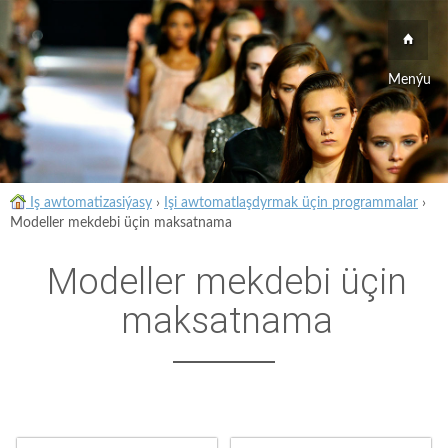
Menýu
Iş awtomatizasiýasy
›
Işi awtomatlaşdyrmak üçin programmalar
›
Modeller mekdebi üçin maksatnama
Modeller mekdebi üçin
maksatnama