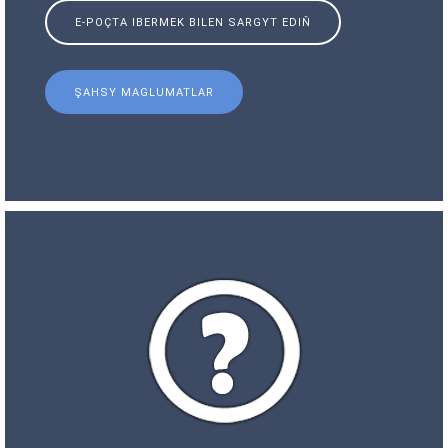
E-POÇTA IBERMEK BILEN SARGYT EDIŇ
ŞAHSY MAGLUMATLAR