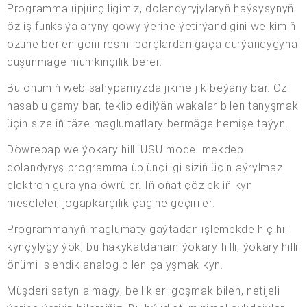
Programma üpjünçiligimiz, dolandyryjylaryň haýsysynyň
öz iş funksiýalaryny gowy ýerine ýetirýändigini we kimiň
özüne berlen göni resmi borçlardan gaça durýandygyna
düşünmäge mümkinçilik berer.
Bu önümiň web sahypamyzda jikme-jik beýany bar. Öz
hasab ulgamy bar, teklip edilýän wakalar bilen tanyşmak
üçin size iň täze maglumatlary bermäge hemişe taýyn.
Döwrebap we ýokary hilli USU model mekdep
dolandyryş programma üpjünçiligi siziň üçin aýrylmaz
elektron guralyna öwrüler. Iň oňat çözjek iň kyn
meseleler, jogapkärçilik çägine geçiriler.
Programmanyň maglumaty gaýtadan işlemekde hiç hili
kynçylygy ýok, bu hakykatdanam ýokary hilli, ýokary hilli
önümi islendik analog bilen çalyşmak kyn.
Müşderi satyn almagy, bellikleri goşmak bilen, netijeli