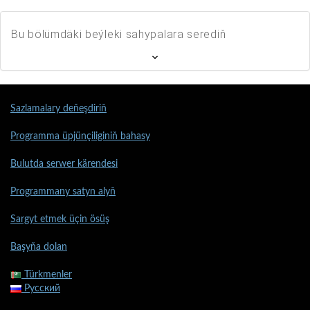
Bu bölümdäki beýleki sahypalara serediň
Sazlamalary deňeşdiriň
Programma üpjünçiliginiň bahasy
Bulutda serwer kärendesi
Programmany satyn alyň
Sargyt etmek üçin ösüş
Başyňa dolan
Türkmenler
Русский