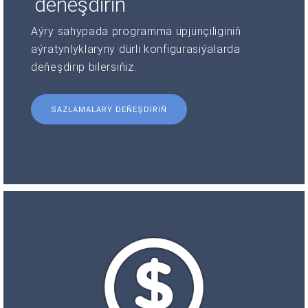
deňeşdiriň
Aýry sahypada programma üpjünçiliginiň
aýratynlyklaryny dürli konfigurasiýalarda
deňeşdirip bilersiňiz.
SAZLAMALARY DEŇEŞDIRIŇ