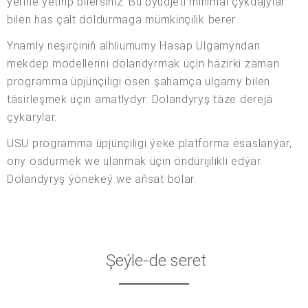
ýerine ýetirip bilersiňiz. Bu býudjeti minimal çykdajylar
bilen has çalt doldurmaga mümkinçilik berer.
Ynamly neşirçiniň alhliumumy Hasap Ulgamyndan
mekdep modellerini dolandyrmak üçin häzirki zaman
programma üpjünçiligi ösen şahamça ulgamy bilen
täsirleşmek üçin amatlydyr. Dolandyryş täze derejä
çykarylar.
USU programma üpjünçiligi ýeke platforma esaslanýar,
ony ösdürmek we ulanmak üçin öndürijilikli edýär.
Dolandyryş ýönekeý we aňsat bolar.
Şeýle-de seret