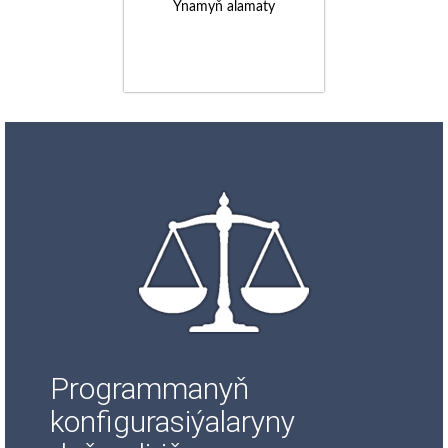
Ynamyň alamaty
Programmanyň
konfigurasiýalaryny