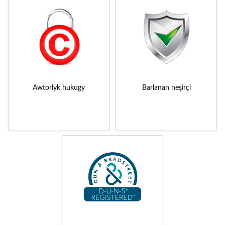
Awtorlyk hukugy
Barlanan neşirçi