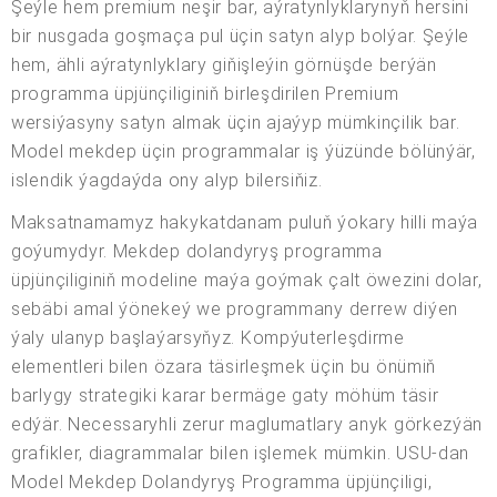
Şeýle hem premium neşir bar, aýratynlyklarynyň hersini
bir nusgada goşmaça pul üçin satyn alyp bolýar. Şeýle
hem, ähli aýratynlyklary giňişleýin görnüşde berýän
programma üpjünçiliginiň birleşdirilen Premium
wersiýasyny satyn almak üçin ajaýyp mümkinçilik bar.
Model mekdep üçin programmalar iş ýüzünde bölünýär,
islendik ýagdaýda ony alyp bilersiňiz.
Maksatnamamyz hakykatdanam puluň ýokary hilli maýa
goýumydyr. Mekdep dolandyryş programma
üpjünçiliginiň modeline maýa goýmak çalt öwezini dolar,
sebäbi amal ýönekeý we programmany derrew diýen
ýaly ulanyp başlaýarsyňyz. Kompýuterleşdirme
elementleri bilen özara täsirleşmek üçin bu önümiň
barlygy strategiki karar bermäge gaty möhüm täsir
edýär. Necessaryhli zerur maglumatlary anyk görkezýän
grafikler, diagrammalar bilen işlemek mümkin. USU-dan
Model Mekdep Dolandyryş Programma üpjünçiligi,