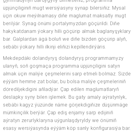
gymmadynyň bardygyny bilmeseňiz, programma
üpjünçiliginiň mugt wersiýasyny synap bilersiňiz. Mysal
üçin okuw meýilnamasy diňe maglumat maksatly mugt
berilýär. Synag önümi portalymyzdan göçürildi. Diňe
hakykatdanam ýokary hilli göçürip almak baglanyşyklary
bar. Galplardan ägä boluň we diňe bizden göçürip alyň,
sebäbi ýokary hilli ilkinji eliňizi kepillendirýäris.
Mekdepdäki dolandyryş dolandyryş programmamyzy
ulanyň, soň goşmaça programma üpjünçiligini satyn
almak üçin maliýe çeşmelerini sarp etmeli bolmaz. Sizde
eýýäm hemme zat bolar, bu bolsa maliýe çeşmeleriniň
dörediljekdigini aňladýar. Çap edilen maglumatlaryň
deslapky syny bilen işlemek. Bu gaty amaly aýratynlyk,
sebäbi kagyz ýüzünde näme görjekdigiňize düşünmäge
mümkinçilik berýär. Çap ediş enjamy sarp edijiniň
aýratyn zerurlyklaryna uýgunlaşdyryldy we önümiň
esasy wersiýasynda eýýäm köp sanly konfigurasiýa bar.