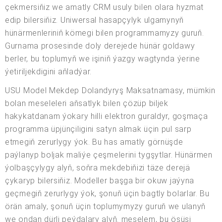
çekmersiňiz we amatly CRM usuly bilen olara hyzmat
edip bilersiňiz. Uniwersal hasapçylyk ulgamynyň
hünärmenleriniň kömegi bilen programmamyzy guruň.
Gurnama prosesinde doly derejede hünär goldawy
berler, bu toplumyň we işiniň ýazgy wagtynda ýerine
ýetiriljekdigini aňladýar.
USU Model Mekdep Dolandyryş Maksatnamasy, mümkin
bolan meseleleri aňsatlyk bilen çözüp biljek
hakykatdanam ýokary hilli elektron guraldyr, goşmaça
programma üpjünçiligini satyn almak üçin pul sarp
etmegiň zerurlygy ýok. Bu has amatly görnüşde
paýlanyp boljak maliýe çeşmelerini tygşytlar. Hünärmen
ýolbaşçylygy alyň, soňra mekdebiňizi täze derejä
çykaryp bilersiňiz. Modeller başga bir okuw jaýyna
geçmegiň zerurlygy ýok, şonuň üçin bagtly bolarlar. Bu
örän amaly, şonuň üçin toplumymyzy guruň we ulanyň
we ondan dürli peýdalary alyň. meselem, bu ösüşi