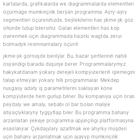
kartalarda, grafikalarda we diagrammalarda elementleri
öçürmäge mümkinçilik berýän programma. Aýry-aýry
segmentleri öçüreniňizde, beýlekilerini has jikme-jik göz
öňünde tutup bilersiňiz. Galan elementleri has köp
öwrenmek üçin diagrammada häzirki wagtda zerur
bolmadyk resminamalary öçüriň
jikme-jik görnüşde berilýär. Bu, bazar şertleriniň nähili
ösýändigi barada düşünje berer. Programmalarymyz
hakykatdanam ýokary derejeli kompýuterleriň işlemegini
talap etmeýän ýokary hilli programmalar. Mekdep
nusgasy adaty iş parametrlerini saklaýan köne
kompýuterde hem gurlup bilner. Bu kompaniýa üçin örän
peýdaly we amaly, sebäbi ol bar bolan maliýe
ätiýaçlyklaryny tygşytlap biler. Bu programma bahany
arzanlatan ýekeje programma üpjünçiligi platformasyna
esaslanýar. Çykdajylary azaltmak we ahyrky müşderi
üçin bahany arzanlatmak üçin ajaýyp mümkinçilik