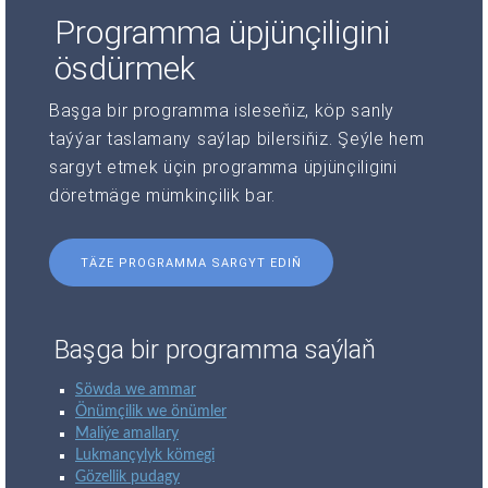
Programma üpjünçiligini
ösdürmek
Başga bir programma isleseňiz, köp sanly
taýýar taslamany saýlap bilersiňiz. Şeýle hem
sargyt etmek üçin programma üpjünçiligini
döretmäge mümkinçilik bar.
TÄZE PROGRAMMA SARGYT EDIŇ
Başga bir programma saýlaň
Söwda we ammar
Önümçilik we önümler
Maliýe amallary
Lukmançylyk kömegi
Gözellik pudagy