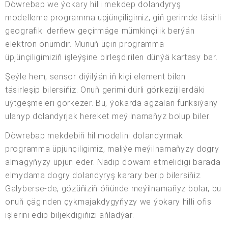
Döwrebap we ýokary hilli mekdep dolandyryş
modelleme programma üpjünçiligimiz, giň gerimde täsirli
geografiki derňew geçirmäge mümkinçilik berýän
elektron önümdir. Munuň üçin programma
üpjünçiligimiziň işleýşine birleşdirilen dünýä kartasy bar.
Şeýle hem, sensor diýilýän iň kiçi element bilen
täsirleşip bilersiňiz. Onuň gerimi dürli görkezijilerdäki
üýtgeşmeleri görkezer. Bu, ýokarda agzalan funksiýany
ulanyp dolandyrjak hereket meýilnamaňyz bolup biler.
Döwrebap mekdebiň hil modelini dolandyrmak
programma üpjünçiligimiz, maliýe meýilnamaňyzy dogry
almagyňyzy üpjün eder. Nädip dowam etmelidigi barada
elmydama dogry dolandyryş karary berip bilersiňiz.
Galyberse-de, gözüňiziň öňünde meýilnamaňyz bolar, bu
onuň çäginden çykmajakdygyňyzy we ýokary hilli ofis
işlerini edip biljekdigiňizi aňladýar.