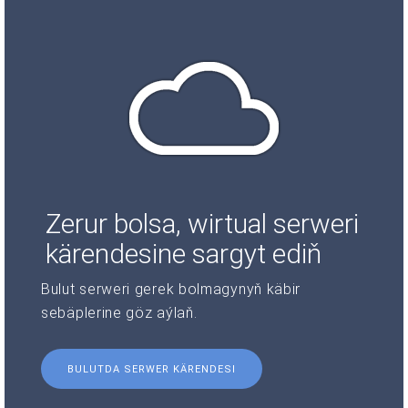
Zerur bolsa, wirtual serweri
kärendesine sargyt ediň
Bulut serweri gerek bolmagynyň käbir
sebäplerine göz aýlaň.
BULUTDA SERWER KÄRENDESI