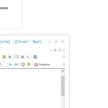
верия