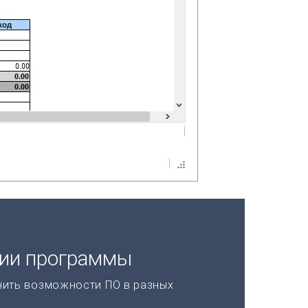
ции программы
нить возможности ПО в разных