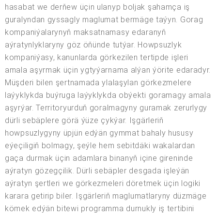
hasabat we derňew üçin ulanyp boljak şahamça iş
guralyndan gyssagly maglumat bermäge taýyn. Gorag
kompaniýalarynyň maksatnamasy edaranyň
aýratynlyklaryny göz öňünde tutýar. Howpsuzlyk
kompaniýasy, kanunlarda görkezilen tertipde işleri
amala aşyrmak üçin ygtyýarnama alýan ýörite edaradyr.
Müşderi bilen şertnamada ylalaşylan görkezmelere
laýyklykda buýruga laýyklykda obýekti goramagy amala
aşyrýar. Territoryurduň goralmagyny guramak zerurlygy
dürli sebäplere görä ýüze çykýar. Işgärleriň
howpsuzlygyny üpjün edýän gymmat bahaly hususy
eýeçiligiň bolmagy, şeýle hem sebitdäki wakalardan
gaça durmak üçin adamlara binanyň içine gireninde
aýratyn gözegçilik. Dürli sebäpler desgada işleýän
aýratyn şertleri we görkezmeleri döretmek üçin logiki
karara getirip biler. Işgärleriň maglumatlaryny düzmäge
kömek edýän bitewi programma durnukly iş tertibini