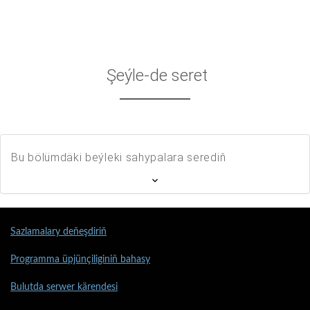
Şeýle-de seret
Bu bölümdäki beýleki sahypalara serediň
Sazlamalary deňeşdiriň
Programma üpjünçiliginiň bahasy
Bulutda serwer kärendesi