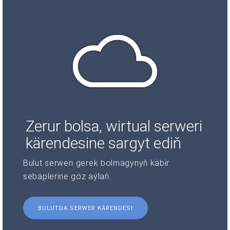
Zerur bolsa, wirtual serweri
kärendesine sargyt ediň
Bulut serweri gerek bolmagynyň käbir
sebäplerine göz aýlaň.
BULUTDA SERWER KÄRENDESI