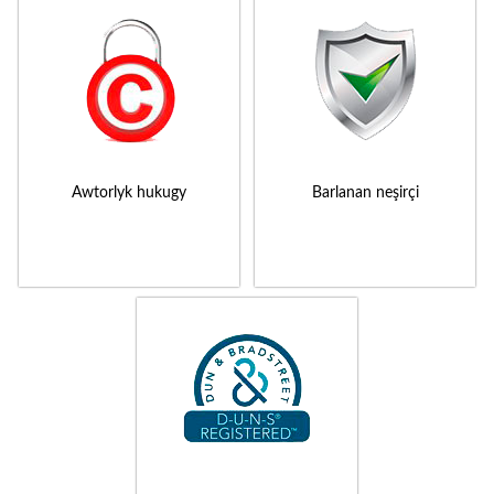
Awtorlyk hukugy
Barlanan neşirçi