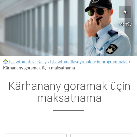
Menýu
Iş awtomatizasiýasy
›
Işi awtomatlaşdyrmak üçin programmalar
›
Kärhanany goramak üçin maksatnama
Kärhanany goramak üçin
maksatnama