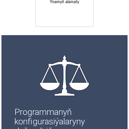
Ynamyň alamaty
Programmanyň
konfigurasiýalaryny