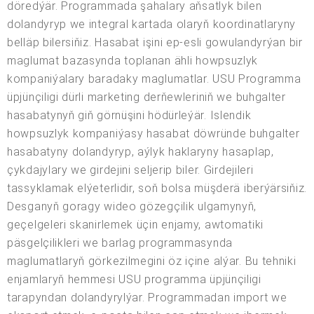
döredýär. Programmada şahalary aňsatlyk bilen
dolandyryp we integral kartada olaryň koordinatlaryny
belläp bilersiňiz. Hasabat işini ep-esli gowulandyrýan bir
maglumat bazasynda toplanan ähli howpsuzlyk
kompaniýalary baradaky maglumatlar. USU Programma
üpjünçiligi dürli marketing derňewleriniň we buhgalter
hasabatynyň giň görnüşini hödürleýär. Islendik
howpsuzlyk kompaniýasy hasabat döwründe buhgalter
hasabatyny dolandyryp, aýlyk haklaryny hasaplap,
çykdajylary we girdejini seljerip biler. Girdejileri
tassyklamak elýeterlidir, soň bolsa müşderä iberýärsiňiz.
Desganyň goragy wideo gözegçilik ulgamynyň,
geçelgeleri skanirlemek üçin enjamy, awtomatiki
päsgelçilikleri we barlag programmasynda
maglumatlaryň görkezilmegini öz içine alýar. Bu tehniki
enjamlaryň hemmesi USU programma üpjünçiligi
tarapyndan dolandyrylýar. Programmadan import we