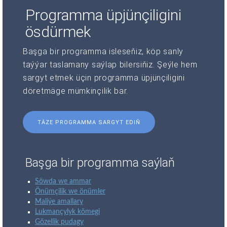
Programma üpjünçiligini
ösdürmek
Başga bir programma isleseňiz, köp sanly
taýýar taslamany saýlap bilersiňiz. Şeýle hem
sargyt etmek üçin programma üpjünçiligini
döretmäge mümkinçilik bar.
TÄZE PROGRAMMA SARGYT EDIŇ
Başga bir programma saýlaň
Söwda we ammar
Önümçilik we önümler
Maliýe amallary
Lukmançylyk kömegi
Gözellik pudagy