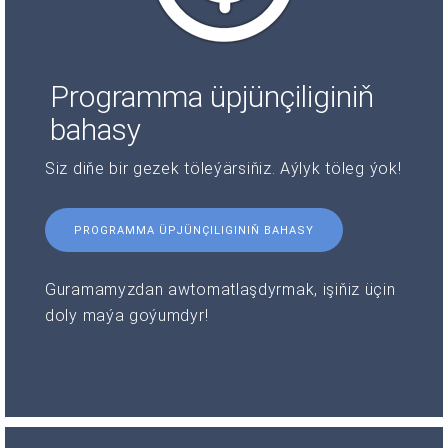
Programma üpjünçiliginiň
bahasy
Siz diňe bir gezek töleýärsiňiz. Aýlyk töleg ýok!
PROGRAMMA ÜPJÜNÇILIGINIŇ BAHASY
Guramamyzdan awtomatlaşdyrmak, işiňiz üçin
doly maýa goýumdyr!