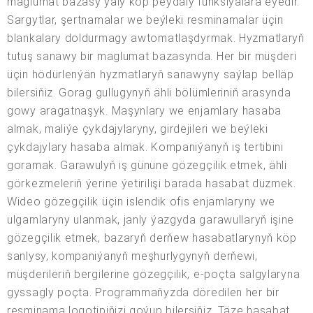
maglumat bazasy ýaly köp peýdaly funksiýalara eýedir.
Sargytlar, şertnamalar we beýleki resminamalar üçin
blankalary doldurmagy awtomatlaşdyrmak. Hyzmatlaryň
tutuş sanawy bir maglumat bazasynda. Her bir müşderi
üçin hödürlenýän hyzmatlaryň sanawyny saýlap belläp
bilersiňiz. Gorag gullugynyň ähli bölümleriniň arasynda
gowy aragatnaşyk. Maşynlary we enjamlary hasaba
almak, maliýe çykdajylaryny, girdejileri we beýleki
çykdajylary hasaba almak. Kompaniýanyň iş tertibini
goramak. Garawulyň iş gününe gözegçilik etmek, ähli
görkezmeleriň ýerine ýetirilişi barada hasabat düzmek.
Wideo gözegçilik üçin islendik ofis enjamlaryny we
ulgamlaryny ulanmak, janly ýazgyda garawullaryň işine
gözegçilik etmek, bazaryň derňew hasabatlarynyň köp
sanlysy, kompaniýanyň meşhurlygynyň derňewi,
müşderileriň bergilerine gözegçilik, e-poçta salgylaryna
gyssagly poçta. Programmaňyzda döredilen her bir
resminama logotipiňizi goýup bilersiňiz. Täze hasabat