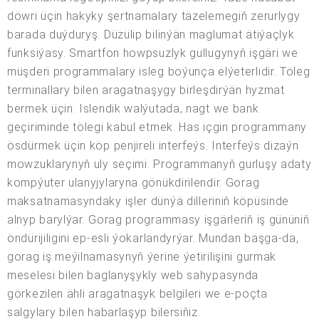
döwri üçin hakyky şertnamalary täzelemegiň zerurlygy
barada duýduryş. Düzülip bilinýän maglumat ätiýaçlyk
funksiýasy. Smartfon howpsuzlyk gullugynyň işgäri we
müşderi programmalary isleg boýunça elýeterlidir. Töleg
terminallary bilen aragatnaşygy birleşdirýän hyzmat
bermek üçin. Islendik walýutada, nagt we bank
geçiriminde tölegi kabul etmek. Has içgin programmany
ösdürmek üçin köp penjireli interfeýs. Interfeýs dizaýn
mowzuklarynyň uly seçimi. Programmanyň gurluşy adaty
kompýuter ulanyjylaryna gönükdirilendir. Gorag
maksatnamasyndaky işler dünýä dilleriniň köpüsinde
alnyp barylýar. Gorag programmasy işgärleriň iş gününiň
öndürijiligini ep-esli ýokarlandyrýar. Mundan başga-da,
gorag iş meýilnamasynyň ýerine ýetirilişini gurmak
meselesi bilen baglanyşykly web sahypasynda
görkezilen ähli aragatnaşyk belgileri we e-poçta
salgylary bilen habarlaşyp bilersiňiz.