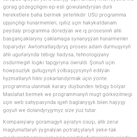
gorag gözegçiligini ep-esli gowulandyrýan dürli
hereketlere baha bermek ýeterlikdir. USU programma
üpjünçiligi hünärmenleri, işiňiz üçin hakykatdanam
peýdaly programma döredýän we iş prosesiniň ähli
basgançaklaryny çaklamaga synanyşýan hünärmenler
toparydyr. Awtomatlaşdyryş prosesi adam durmuşynyň
ähli ugurlarynda tebigy hadysa, tehnologiýany
ösdürmegiň logiki tapgyryna öwrüldi. Şonuň üçin
howpsuzlyk gullugynyň ýolbaşçysynyň edilýän
hyzmatlaryň hilini ýokarlandyrmak üçin ýörite
programma ulanmak karary düýbünden tebigy bolýar.
Maslahat bermek we programmanyň mugt görkezilmegi
üçin web sahypasynda işjeň baglanyşyk bilen haýyşy
goýuň we dolandyryjymyz size ýüz tutar.
Kompaniýany goramagyň aýratyn ösüşi, ähli zerur
maglumatlaryň ýygnalýan potratçylaryň ýeke-täk