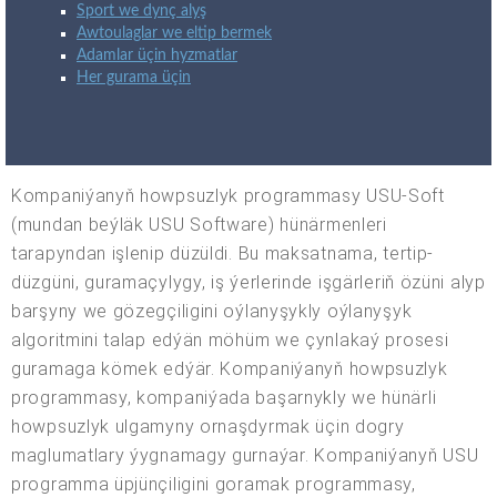
Sport we dynç alyş
Awtoulaglar we eltip bermek
Adamlar üçin hyzmatlar
Her gurama üçin
Kompaniýanyň howpsuzlyk programmasy USU-Soft
(mundan beýläk USU Software) hünärmenleri
tarapyndan işlenip düzüldi. Bu maksatnama, tertip-
düzgüni, guramaçylygy, iş ýerlerinde işgärleriň özüni alyp
barşyny we gözegçiligini oýlanyşykly oýlanyşyk
algoritmini talap edýän möhüm we çynlakaý prosesi
guramaga kömek edýär. Kompaniýanyň howpsuzlyk
programmasy, kompaniýada başarnykly we hünärli
howpsuzlyk ulgamyny ornaşdyrmak üçin dogry
maglumatlary ýygnamagy gurnaýar. Kompaniýanyň USU
programma üpjünçiligini goramak programmasy,