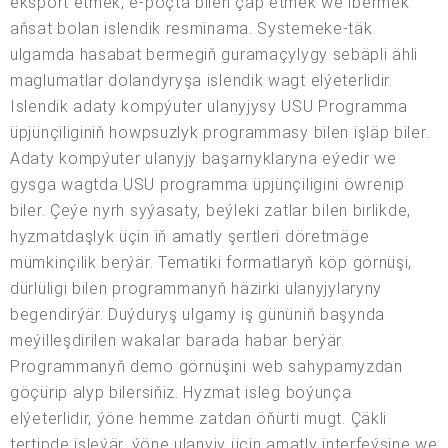
eksport etmek, e-poçta bilen çap etmek we ibermek
aňsat bolan islendik resminama. Systemeke-täk
ulgamda hasabat bermegiň guramaçylygy sebäpli ähli
maglumatlar dolandyryşa islendik wagt elýeterlidir.
Islendik adaty kompýuter ulanyjysy USU Programma
üpjünçiliginiň howpsuzlyk programmasy bilen işläp biler.
Adaty kompýuter ulanyjy başarnyklaryna eýedir we
gysga wagtda USU programma üpjünçiligini öwrenip
biler. Çeýe nyrh syýasaty, beýleki zatlar bilen birlikde,
hyzmatdaşlyk üçin iň amatly şertleri döretmäge
mümkinçilik berýär. Tematiki formatlaryň köp görnüşi,
dürlüligi bilen programmanyň häzirki ulanyjylaryny
begendirýär. Duýduryş ulgamy iş gününiň başynda
meýilleşdirilen wakalar barada habar berýär.
Programmanyň demo görnüşini web sahypamyzdan
göçürip alyp bilersiňiz. Hyzmat isleg boýunça
elýeterlidir, ýöne hemme zatdan öňürti mugt. Çäkli
tertipde işleýär, ýöne ulanyjy üçin amatly interfeýsine we