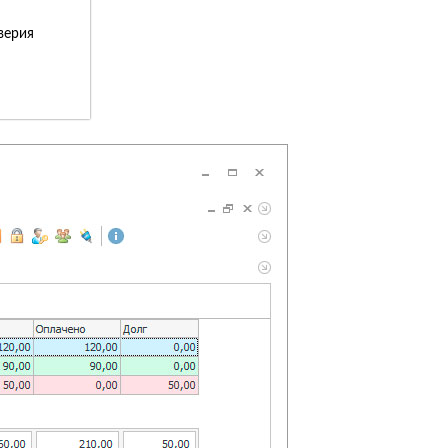
верия