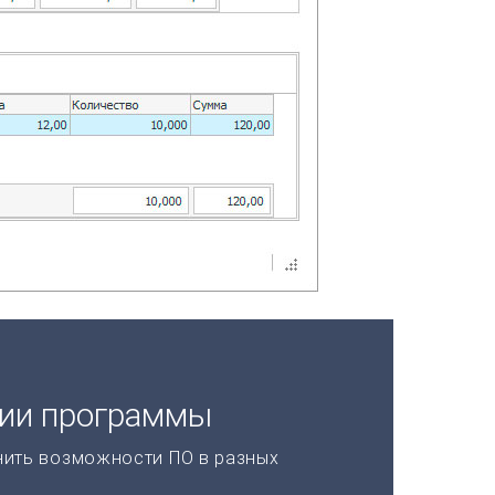
ции программы
нить возможности ПО в разных