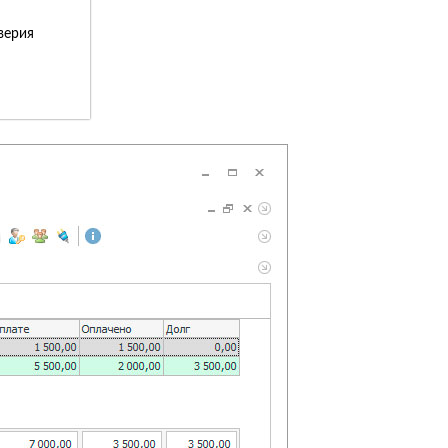
верия