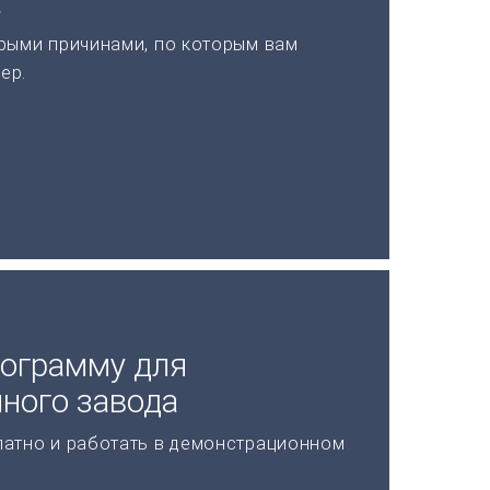
а
рыми причинами, по которым вам
ер.
рограмму для
ного завода
латно и работать в демонстрационном