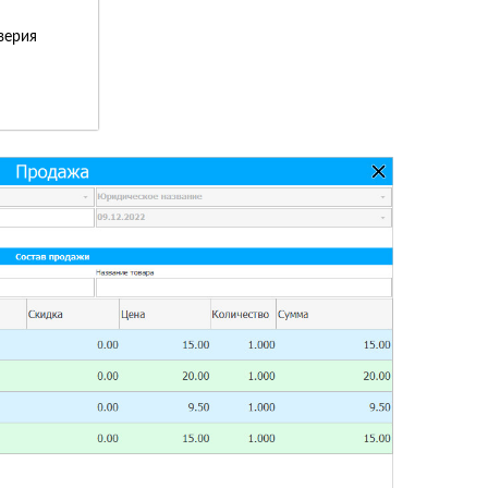
верия