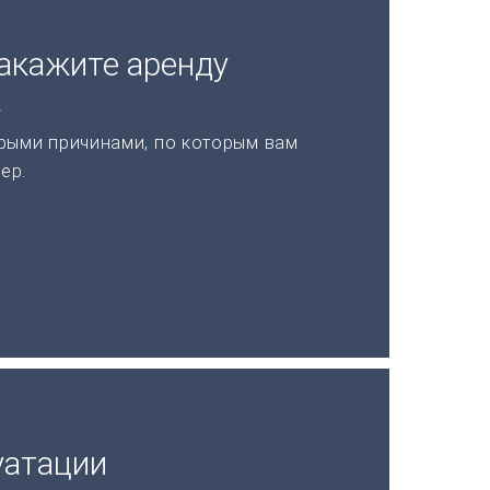
акажите аренду
а
рыми причинами, по которым вам
ер.
уатации