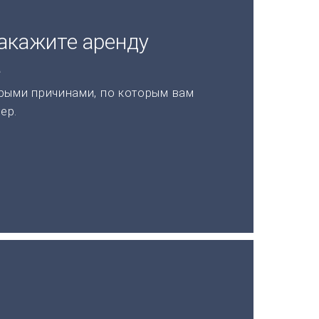
акажите аренду
а
рыми причинами, по которым вам
ер.