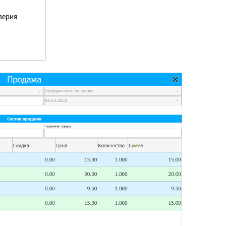
верия