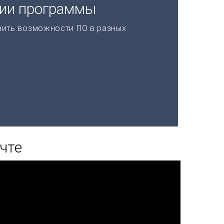
ции программы
нить возможности ПО в разных
чте