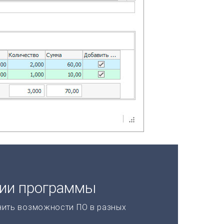
ции программы
нить возможности ПО в разных