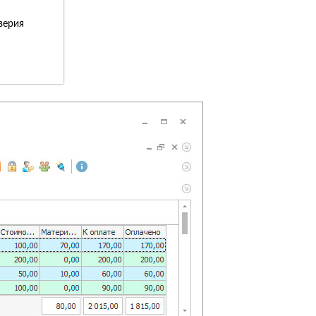
верия