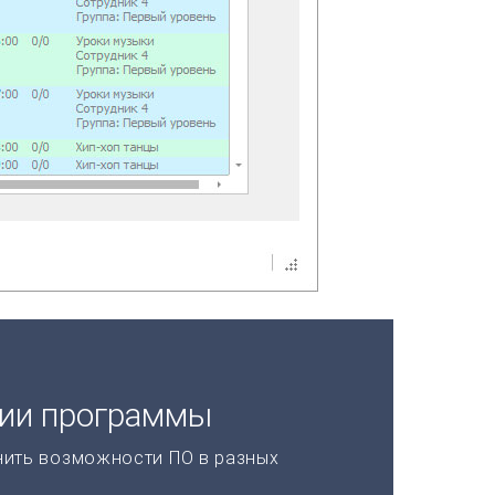
ции программы
нить возможности ПО в разных