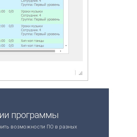
ции программы
нить возможности ПО в разных