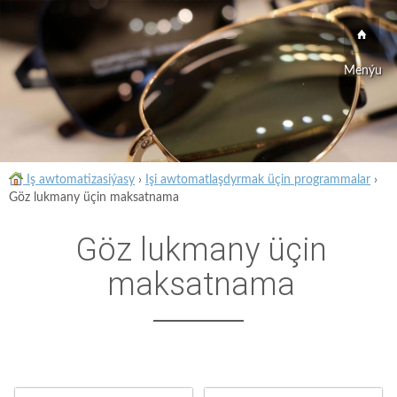
Menýu
Iş awtomatizasiýasy
›
Işi awtomatlaşdyrmak üçin programmalar
›
Göz lukmany üçin maksatnama
Göz lukmany üçin
maksatnama