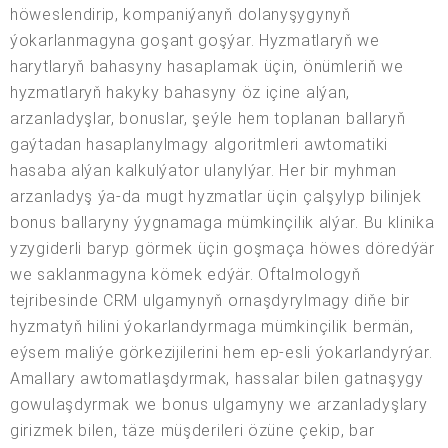
höweslendirip, kompaniýanyň dolanyşygynyň
ýokarlanmagyna goşant goşýar. Hyzmatlaryň we
harytlaryň bahasyny hasaplamak üçin, önümleriň we
hyzmatlaryň hakyky bahasyny öz içine alýan,
arzanladyşlar, bonuslar, şeýle hem toplanan ballaryň
gaýtadan hasaplanylmagy algoritmleri awtomatiki
hasaba alýan kalkulýator ulanylýar. Her bir myhman
arzanladyş ýa-da mugt hyzmatlar üçin çalşylyp bilinjek
bonus ballaryny ýygnamaga mümkinçilik alýar. Bu klinika
yzygiderli baryp görmek üçin goşmaça höwes döredýär
we saklanmagyna kömek edýär. Oftalmologyň
tejribesinde CRM ulgamynyň ornaşdyrylmagy diňe bir
hyzmatyň hilini ýokarlandyrmaga mümkinçilik bermän,
eýsem maliýe görkezijilerini hem ep-esli ýokarlandyrýar.
Amallary awtomatlaşdyrmak, hassalar bilen gatnaşygy
gowulaşdyrmak we bonus ulgamyny we arzanladyşlary
girizmek bilen, täze müşderileri özüne çekip, bar