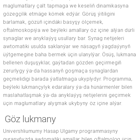
maglumatlary çalt tapmaga we keseliň dinamikasyna
gözegçilik etmäge kömek edýär. Görüş ýitiligini
barlamak, gözüň içindäki basyşy ölçemek,
oftalmoskopiýa we beýleki amallary öz içine alýan dürli
synaglar we anyklaýyş usullary bar. Synag netijeleri
awtomatiki usulda saklanýar we näsagyň ýagdaýynyň
üýtgemegine baha bermek üçin ulanylýar. Ösüş, lukmana
bellenen duşuşyklar, gaýtadan gözden geçirmegiň
zerurlygy ýa-da hassanyň goşmaça synaglardan
geçmelidigi barada ýatlatmaga ukyplydyr. Programma,
beýleki lukmançylyk edaralary ýa-da hünärmenler bilen
maslahatlaşmak ýa-da anyklaýyş netijelerini geçirmek
üçin maglumatlary alyşmak ukybyny öz içine alýar.
Göz lukmany
Univershliumumy Hasap Ulgamy programmasyny
guranyňyzda awtomatiki amallar bilen oftalmolog üçin