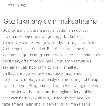
wersiýasy.
Göz lukmany üçin maksatnama
Göz lukmany programmasy, müşderileriň görüşini
anyklamak, bejermek we gözegçilik etmek işini
ýönekeýleşdirmek we gowulandyrmak üçin döredilen
ýöriteleşdirilen kömekçi. Bu kömek, anamnezi
ýygnamak, görüş maglumatlaryny seljermek, synaglary
geçirmek, oftalmologiki maglumatlary ýazmak we
saklamak ýaly köp sanly gündelik amallary
çaltlaşdyrmaga we awtomatlaşdyrmaga mümkinçilik
berýän oftalmologyň arsenalynda möhüm gural bolup
hyzmat edýär. Programma, diagnozlar, synag netijeleri,
duşuşyklar we bejergi barada maglumatlary saklap,
hassalyk kartasyny aňsatlyk bilen döretmäge we
täzelemäge mümkinçilik berýär. Bu lukmana zerur