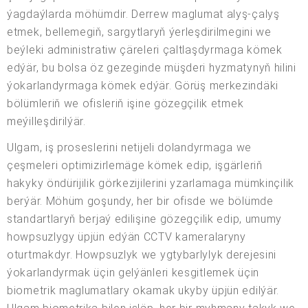
ýagdaýlarda möhümdir. Derrew maglumat alyş-çalyş
etmek, bellemegiň, sargytlaryň ýerleşdirilmegini we
beýleki administratiw çäreleri çaltlaşdyrmaga kömek
edýär, bu bolsa öz gezeginde müşderi hyzmatynyň hilini
ýokarlandyrmaga kömek edýär. Görüş merkezindäki
bölümleriň we ofisleriň işine gözegçilik etmek
meýilleşdirilýär.
Ulgam, iş proseslerini netijeli dolandyrmaga we
çeşmeleri optimizirlemäge kömek edip, işgärleriň
hakyky öndürijilik görkezijilerini yzarlamaga mümkinçilik
berýär. Möhüm goşundy, her bir ofisde we bölümde
standartlaryň berjaý edilişine gözegçilik edip, umumy
howpsuzlygy üpjün edýän CCTV kameralaryny
oturtmakdyr. Howpsuzlyk we ygtybarlylyk derejesini
ýokarlandyrmak üçin gelýänleri kesgitlemek üçin
biometrik maglumatlary okamak ukyby üpjün edilýär.