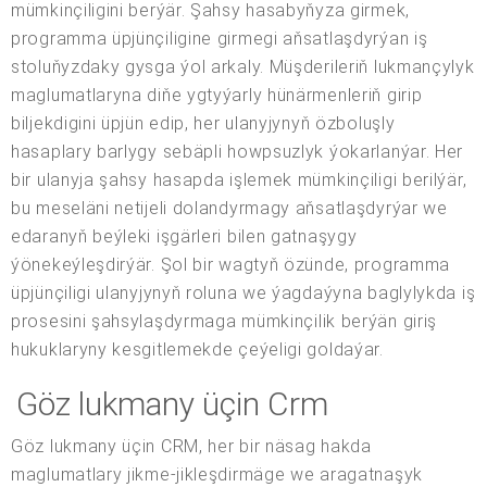
mümkinçiligini berýär. Şahsy hasabyňyza girmek,
programma üpjünçiligine girmegi aňsatlaşdyrýan iş
stoluňyzdaky gysga ýol arkaly. Müşderileriň lukmançylyk
maglumatlaryna diňe ygtyýarly hünärmenleriň girip
biljekdigini üpjün edip, her ulanyjynyň özboluşly
hasaplary barlygy sebäpli howpsuzlyk ýokarlanýar. Her
bir ulanyja şahsy hasapda işlemek mümkinçiligi berilýär,
bu meseläni netijeli dolandyrmagy aňsatlaşdyrýar we
edaranyň beýleki işgärleri bilen gatnaşygy
ýönekeýleşdirýär. Şol bir wagtyň özünde, programma
üpjünçiligi ulanyjynyň roluna we ýagdaýyna baglylykda iş
prosesini şahsylaşdyrmaga mümkinçilik berýän giriş
hukuklaryny kesgitlemekde çeýeligi goldaýar.
Göz lukmany üçin Crm
Göz lukmany üçin CRM, her bir näsag hakda
maglumatlary jikme-jikleşdirmäge we aragatnaşyk