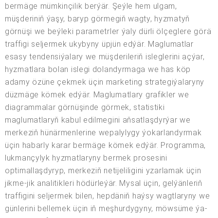
bermäge mümkinçilik berýär. Şeýle hem ulgam,
müşderiniň ýaşy, baryp görmegiň wagty, hyzmatyň
görnüşi we beýleki parametrler ýaly dürli ölçeglere görä
traffigi seljermek ukybyny üpjün edýär. Maglumatlar
esasy tendensiýalary we müşderileriň isleglerini açýar,
hyzmatlara bolan islegi dolandyrmaga we has köp
adamy özüne çekmek üçin marketing strategiýalaryny
düzmäge kömek edýär. Maglumatlary grafikler we
diagrammalar görnüşinde görmek, statistiki
maglumatlaryň kabul edilmegini aňsatlaşdyrýar we
merkeziň hünärmenlerine wepalylygy ýokarlandyrmak
üçin habarly karar bermäge kömek edýär. Programma,
lukmançylyk hyzmatlaryny bermek prosesini
optimallaşdyryp, merkeziň netijeliligini yzarlamak üçin
jikme-jik analitikleri hödürleýär. Mysal üçin, gelýänleriň
traffigini seljermek bilen, hepdäniň haýsy wagtlaryny we
günlerini bellemek üçin iň meşhurdygyny, möwsüme ýa-