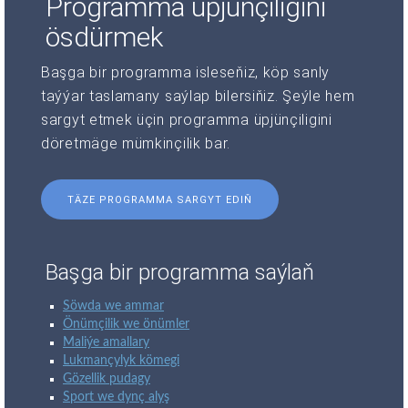
Programma üpjünçiligini
ösdürmek
Başga bir programma isleseňiz, köp sanly
taýýar taslamany saýlap bilersiňiz. Şeýle hem
sargyt etmek üçin programma üpjünçiligini
döretmäge mümkinçilik bar.
TÄZE PROGRAMMA SARGYT EDIŇ
Başga bir programma saýlaň
Söwda we ammar
Önümçilik we önümler
Maliýe amallary
Lukmançylyk kömegi
Gözellik pudagy
Sport we dynç alyş