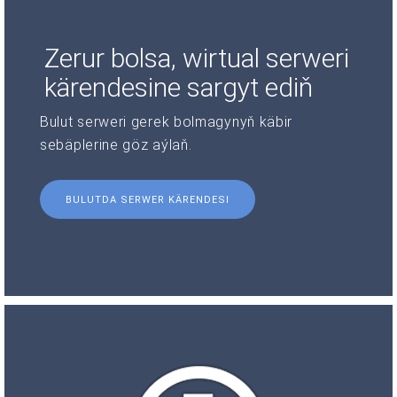
Zerur bolsa, wirtual serweri
kärendesine sargyt ediň
Bulut serweri gerek bolmagynyň käbir
sebäplerine göz aýlaň.
BULUTDA SERWER KÄRENDESI