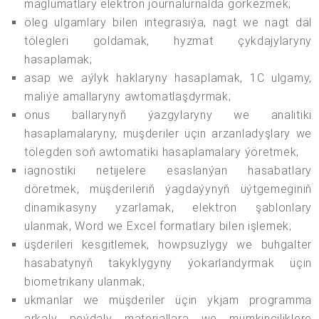
maglumatlary elektron journalurnalda görkezmek;
öleg ulgamlary bilen integrasiýa, nagt we nagt däl
tölegleri goldamak, hyzmat çykdajylaryny
hasaplamak;
asap we aýlyk haklaryny hasaplamak, 1C ulgamy,
maliýe amallaryny awtomatlaşdyrmak;
onus ballarynyň ýazgylaryny we analitiki
hasaplamalaryny, müşderiler üçin arzanladyşlary we
tölegden soň awtomatiki hasaplamalary ýöretmek;
iagnostiki netijelere esaslanýan hasabatlary
döretmek, müşderileriň ýagdaýynyň üýtgemeginiň
dinamikasyny yzarlamak, elektron şablonlary
ulanmak, Word we Excel formatlary bilen işlemek;
üşderileri kesgitlemek, howpsuzlygy we buhgalter
hasabatynyň takyklygyny ýokarlandyrmak üçin
biometrikany ulanmak;
ukmanlar we müşderiler üçin ykjam programma
arkaly peýdaly materiallara we mümkinçiliklere