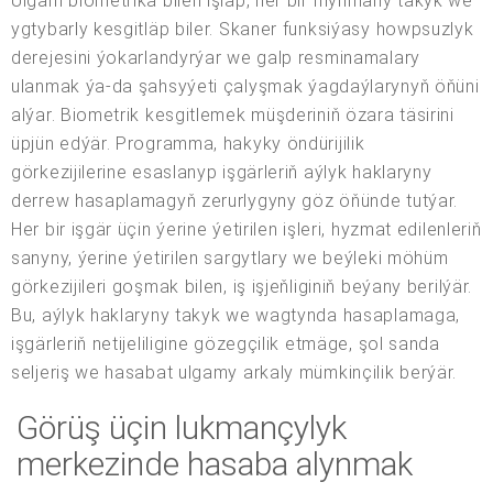
Ulgam biometrika bilen işläp, her bir myhmany takyk we
ygtybarly kesgitläp biler. Skaner funksiýasy howpsuzlyk
derejesini ýokarlandyrýar we galp resminamalary
ulanmak ýa-da şahsyýeti çalyşmak ýagdaýlarynyň öňüni
alýar. Biometrik kesgitlemek müşderiniň özara täsirini
üpjün edýär. Programma, hakyky öndürijilik
görkezijilerine esaslanyp işgärleriň aýlyk haklaryny
derrew hasaplamagyň zerurlygyny göz öňünde tutýar.
Her bir işgär üçin ýerine ýetirilen işleri, hyzmat edilenleriň
sanyny, ýerine ýetirilen sargytlary we beýleki möhüm
görkezijileri goşmak bilen, iş işjeňliginiň beýany berilýär.
Bu, aýlyk haklaryny takyk we wagtynda hasaplamaga,
işgärleriň netijeliligine gözegçilik etmäge, şol sanda
seljeriş we hasabat ulgamy arkaly mümkinçilik berýär.
Görüş üçin lukmançylyk
merkezinde hasaba alynmak