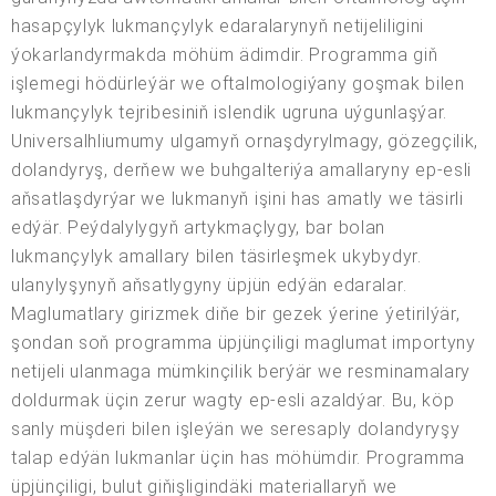
hasapçylyk lukmançylyk edaralarynyň netijeliligini
ýokarlandyrmakda möhüm ädimdir. Programma giň
işlemegi hödürleýär we oftalmologiýany goşmak bilen
lukmançylyk tejribesiniň islendik ugruna uýgunlaşýar.
Universalhliumumy ulgamyň ornaşdyrylmagy, gözegçilik,
dolandyryş, derňew we buhgalteriýa amallaryny ep-esli
aňsatlaşdyrýar we lukmanyň işini has amatly we täsirli
edýär. Peýdalylygyň artykmaçlygy, bar bolan
lukmançylyk amallary bilen täsirleşmek ukybydyr.
ulanylyşynyň aňsatlygyny üpjün edýän edaralar.
Maglumatlary girizmek diňe bir gezek ýerine ýetirilýär,
şondan soň programma üpjünçiligi maglumat importyny
netijeli ulanmaga mümkinçilik berýär we resminamalary
doldurmak üçin zerur wagty ep-esli azaldýar. Bu, köp
sanly müşderi bilen işleýän we seresaply dolandyryşy
talap edýän lukmanlar üçin has möhümdir. Programma
üpjünçiligi, bulut giňişligindäki materiallaryň we