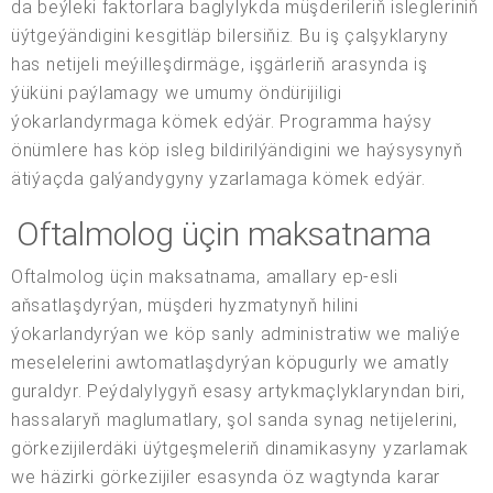
da beýleki faktorlara baglylykda müşderileriň islegleriniň
üýtgeýändigini kesgitläp bilersiňiz. Bu iş çalşyklaryny
has netijeli meýilleşdirmäge, işgärleriň arasynda iş
ýüküni paýlamagy we umumy öndürijiligi
ýokarlandyrmaga kömek edýär. Programma haýsy
önümlere has köp isleg bildirilýändigini we haýsysynyň
ätiýaçda galýandygyny yzarlamaga kömek edýär.
Oftalmolog üçin maksatnama
Oftalmolog üçin maksatnama, amallary ep-esli
aňsatlaşdyrýan, müşderi hyzmatynyň hilini
ýokarlandyrýan we köp sanly administratiw we maliýe
meselelerini awtomatlaşdyrýan köpugurly we amatly
guraldyr. Peýdalylygyň esasy artykmaçlyklaryndan biri,
hassalaryň maglumatlary, şol sanda synag netijelerini,
görkezijilerdäki üýtgeşmeleriň dinamikasyny yzarlamak
we häzirki görkezijiler esasynda öz wagtynda karar