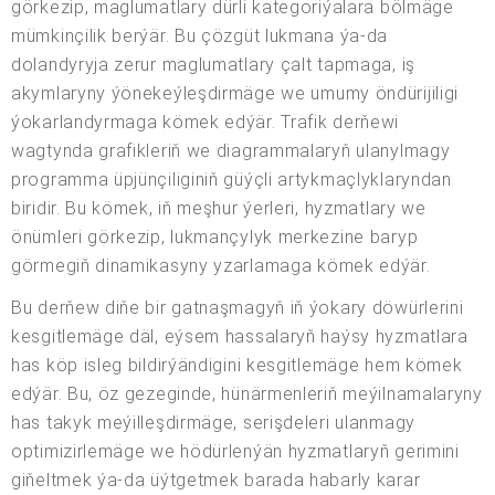
görkezip, maglumatlary dürli kategoriýalara bölmäge
mümkinçilik berýär. Bu çözgüt lukmana ýa-da
dolandyryja zerur maglumatlary çalt tapmaga, iş
akymlaryny ýönekeýleşdirmäge we umumy öndürijiligi
ýokarlandyrmaga kömek edýär. Trafik derňewi
wagtynda grafikleriň we diagrammalaryň ulanylmagy
programma üpjünçiliginiň güýçli artykmaçlyklaryndan
biridir. Bu kömek, iň meşhur ýerleri, hyzmatlary we
önümleri görkezip, lukmançylyk merkezine baryp
görmegiň dinamikasyny yzarlamaga kömek edýär.
Bu derňew diňe bir gatnaşmagyň iň ýokary döwürlerini
kesgitlemäge däl, eýsem hassalaryň haýsy hyzmatlara
has köp isleg bildirýändigini kesgitlemäge hem kömek
edýär. Bu, öz gezeginde, hünärmenleriň meýilnamalaryny
has takyk meýilleşdirmäge, serişdeleri ulanmagy
optimizirlemäge we hödürlenýän hyzmatlaryň gerimini
giňeltmek ýa-da üýtgetmek barada habarly karar