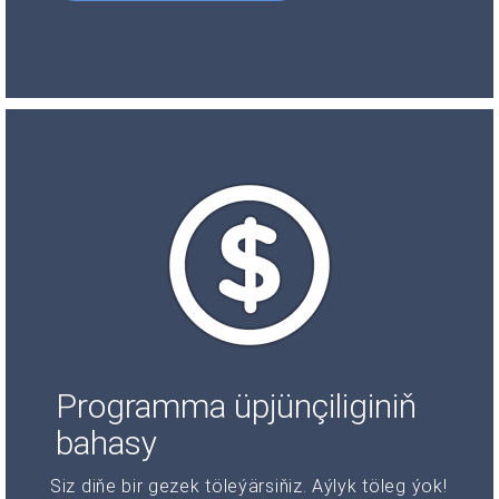
Programma üpjünçiliginiň
bahasy
Siz diňe bir gezek töleýärsiňiz. Aýlyk töleg ýok!