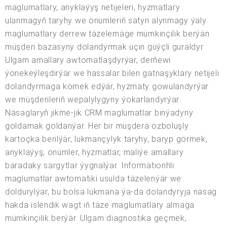
maglumatlary, anyklaýyş netijeleri, hyzmatlary
ulanmagyň taryhy we önümleriň satyn alynmagy ýaly
maglumatlary derrew täzelemäge mümkinçilik berýän
müşderi bazasyny dolandyrmak üçin güýçli guraldyr.
Ulgam amallary awtomatlaşdyrýar, derňewi
ýönekeýleşdirýär we hassalar bilen gatnaşyklary netijeli
dolandyrmaga kömek edýär, hyzmaty gowulandyrýar
we müşderileriň wepalylygyny ýokarlandyrýar.
Näsaglaryň jikme-jik CRM maglumatlar binýadyny
goldamak goldanýar. Her bir müşderä özboluşly
kartoçka berilýär, lukmançylyk taryhy, baryp görmek,
anyklaýyş, önümler, hyzmatlar, maliýe amallary
baradaky sargytlar ýygnalýar. Informationhli
maglumatlar awtomatiki usulda täzelenýär we
doldurylýar, bu bolsa lukmana ýa-da dolandyryja näsag
hakda islendik wagt iň täze maglumatlary almaga
mümkinçilik berýär. Ulgam diagnostika geçmek,