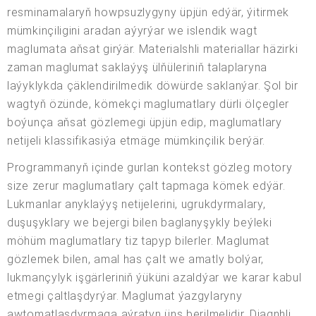
resminamalaryň howpsuzlygyny üpjün edýär, ýitirmek
mümkinçiligini aradan aýyrýar we islendik wagt
maglumata aňsat girýär. Materialshli materiallar häzirki
zaman maglumat saklaýyş ülňüleriniň talaplaryna
laýyklykda çäklendirilmedik döwürde saklanýar. Şol bir
wagtyň özünde, kömekçi maglumatlary dürli ölçegler
boýunça aňsat gözlemegi üpjün edip, maglumatlary
netijeli klassifikasiýa etmäge mümkinçilik berýär.
Programmanyň içinde gurlan kontekst gözleg motory
size zerur maglumatlary çalt tapmaga kömek edýär.
Lukmanlar anyklaýyş netijelerini, ugrukdyrmalary,
duşuşyklary we bejergi bilen baglanyşykly beýleki
möhüm maglumatlary tiz tapyp bilerler. Maglumat
gözlemek bilen, amal has çalt we amatly bolýar,
lukmançylyk işgärleriniň ýüküni azaldýar we karar kabul
etmegi çaltlaşdyrýar. Maglumat ýazgylaryny
awtomatlaşdyrmaga aýratyn üns berilmelidir. Diagnhli