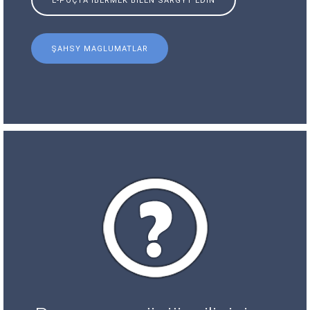
E-POÇTA IBERMEK BILEN SARGYT EDIŇ
ŞAHSY MAGLUMATLAR