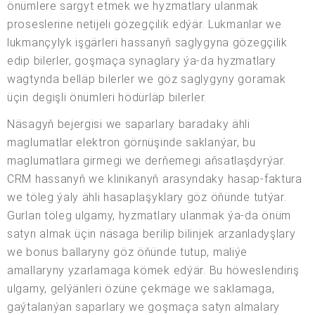
önümlere sargyt etmek we hyzmatlary ulanmak
proseslerine netijeli gözegçilik edýär. Lukmanlar we
lukmançylyk işgärleri hassanyň saglygyna gözegçilik
edip bilerler, goşmaça synaglary ýa-da hyzmatlary
wagtynda belläp bilerler we göz saglygyny goramak
üçin degişli önümleri hödürläp bilerler.
Näsagyň bejergisi we saparlary baradaky ähli
maglumatlar elektron görnüşinde saklanýar, bu
maglumatlara girmegi we derňemegi aňsatlaşdyrýar.
CRM hassanyň we klinikanyň arasyndaky hasap-faktura
we töleg ýaly ähli hasaplaşyklary göz öňünde tutýar.
Gurlan töleg ulgamy, hyzmatlary ulanmak ýa-da önüm
satyn almak üçin näsaga berilip bilinjek arzanladyşlary
we bonus ballaryny göz öňünde tutup, maliýe
amallaryny yzarlamaga kömek edýär. Bu höweslendiriş
ulgamy, gelýänleri özüne çekmäge we saklamaga,
gaýtalanýan saparlary we goşmaça satyn almalary