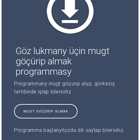
Göz lukmany üçin mugt
göçürip almak
programmasy
Programmany mugt göçürip alyp, görkeziş
tertibinde işläp bilersiňiz
MUGT GÖÇÜRIP ALMAK
Programma başlanyňyzda dili saýlap bilersiňiz.