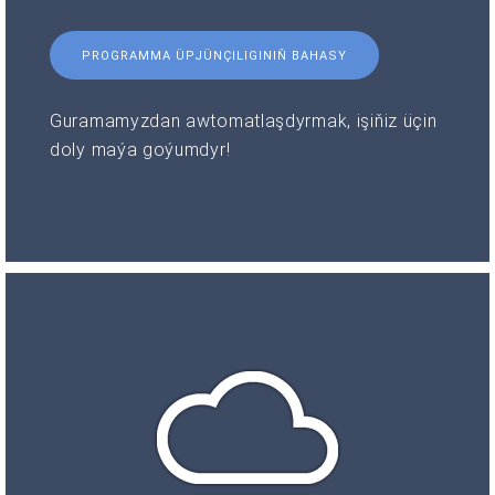
PROGRAMMA ÜPJÜNÇILIGINIŇ BAHASY
Guramamyzdan awtomatlaşdyrmak, işiňiz üçin
doly maýa goýumdyr!