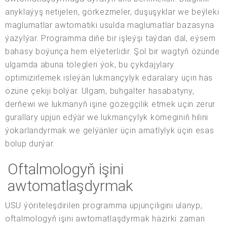
anyklaýyş netijeleri, görkezmeler, duşuşyklar we beýleki
maglumatlar awtomatiki usulda maglumatlar bazasyna
ýazylýar. Programma diňe bir işleýşi taýdan däl, eýsem
bahasy boýunça hem elýeterlidir. Şol bir wagtyň özünde
ulgamda abuna tölegleri ýok, bu çykdajylary
optimizirlemek isleýän lukmançylyk edaralary üçin has
özüne çekiji bolýar. Ulgam, buhgalter hasabatyny,
derňewi we lukmanyň işine gözegçilik etmek üçin zerur
gurallary üpjün edýär we lukmançylyk kömeginiň hilini
ýokarlandyrmak we gelýänler üçin amatlylyk üçin esas
bolup durýar.
Oftalmologyň işini
awtomatlaşdyrmak
USU ýöriteleşdirilen programma üpjünçiligini ulanyp,
oftalmologyň işini awtomatlaşdyrmak häzirki zaman