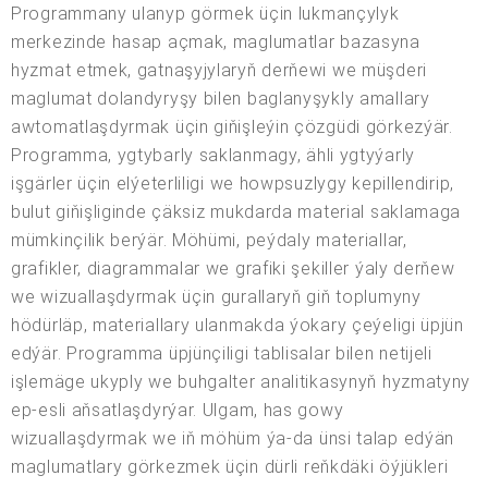
Programmany ulanyp görmek üçin lukmançylyk
merkezinde hasap açmak, maglumatlar bazasyna
hyzmat etmek, gatnaşyjylaryň derňewi we müşderi
maglumat dolandyryşy bilen baglanyşykly amallary
awtomatlaşdyrmak üçin giňişleýin çözgüdi görkezýär.
Programma, ygtybarly saklanmagy, ähli ygtyýarly
işgärler üçin elýeterliligi we howpsuzlygy kepillendirip,
bulut giňişliginde çäksiz mukdarda material saklamaga
mümkinçilik berýär. Möhümi, peýdaly materiallar,
grafikler, diagrammalar we grafiki şekiller ýaly derňew
we wizuallaşdyrmak üçin gurallaryň giň toplumyny
hödürläp, materiallary ulanmakda ýokary çeýeligi üpjün
edýär. Programma üpjünçiligi tablisalar bilen netijeli
işlemäge ukyply we buhgalter analitikasynyň hyzmatyny
ep-esli aňsatlaşdyrýar. Ulgam, has gowy
wizuallaşdyrmak we iň möhüm ýa-da ünsi talap edýän
maglumatlary görkezmek üçin dürli reňkdäki öýjükleri