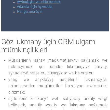
Awtoulaglar we eltip bermek
Adamlar üçin hyzmatlar
Her gurama üçin
Göz lukmany üçin CRM ulgam
mümkinçilikleri
Müşderileriň şahsy maglumatlaryny saklamak we
dolandyrmak, şol sanda lukmançylyk taryhy,
synaglaryň netijeleri, duşuşyklar we bejergiler;
ynag we anyklaýyş netijelerini lukmançylyk
enjamlaryndan maglumatlar bazasyna awtomatiki
girizmek;
üşderileriň klinikanyň web sahypasy arkaly wagt
bellemek, amatly wagty we lukmany saýlamak,