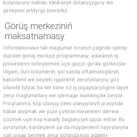
bolanlaryny saklap, klinikanyň dolanyşygyny we
girdejisini artdyryp bilersiňiz.
Görüş merkeziniň
maksatnamasy
Informationeke-täk maglumat torunyň çäginde işlenip
düzülen görüş merkezi programmasy, edaranyň iş
proseslerini birleşdirmek üçin güýçli guraly görkezýär.
Ulgam, dürli bölümleriň, şol sanda oftalmologlaryň,
kassirleriň we beýleki işgärleriň zerurlyklaryny göz
öňünde tutýar, bu her kime öz iş jogapkärçiligine laýyk
zerur maglumatlary we işlemäge mümkinçilik berýär.
Programma, köp ulanyjy bilen ulanyjylaryň arasynda
habar alyşmak we ýüze çykýan meseleleri derrew
çözmek üçin köp kanally baglanyşyk üpjün edýär. Bu
aýratynlyk, kärdeşleriň ýa-da müşderileriň haýyşlaryna
çalt jogap bermek zerur bolanda köp adamly