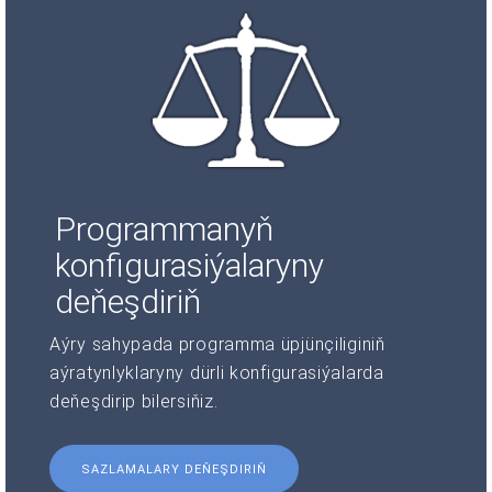
Programmanyň
konfigurasiýalaryny
deňeşdiriň
Aýry sahypada programma üpjünçiliginiň
aýratynlyklaryny dürli konfigurasiýalarda
deňeşdirip bilersiňiz.
SAZLAMALARY DEŇEŞDIRIŇ