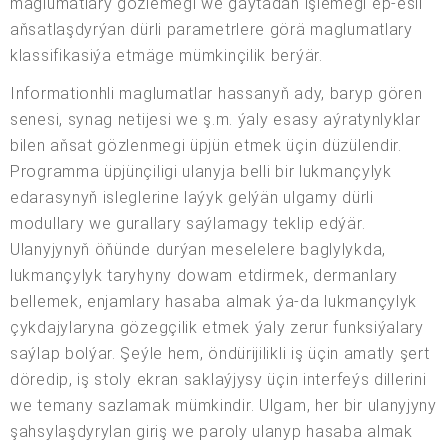
maglumatlary gözlemegi we gaýtadan işlemegi ep-esli
aňsatlaşdyrýan dürli parametrlere görä maglumatlary
klassifikasiýa etmäge mümkinçilik berýär.
Informationhli maglumatlar hassanyň ady, baryp gören
senesi, synag netijesi we ş.m. ýaly esasy aýratynlyklar
bilen aňsat gözlenmegi üpjün etmek üçin düzülendir.
Programma üpjünçiligi ulanyja belli bir lukmançylyk
edarasynyň isleglerine laýyk gelýän ulgamy dürli
modullary we gurallary saýlamagy teklip edýär.
Ulanyjynyň öňünde durýan meselelere baglylykda,
lukmançylyk taryhyny dowam etdirmek, dermanlary
bellemek, enjamlary hasaba almak ýa-da lukmançylyk
çykdajylaryna gözegçilik etmek ýaly zerur funksiýalary
saýlap bolýar. Şeýle hem, öndürijilikli iş üçin amatly şert
döredip, iş stoly ekran saklaýjysy üçin interfeýs dillerini
we temany sazlamak mümkindir. Ulgam, her bir ulanyjyny
şahsylaşdyrylan giriş we paroly ulanyp hasaba almak