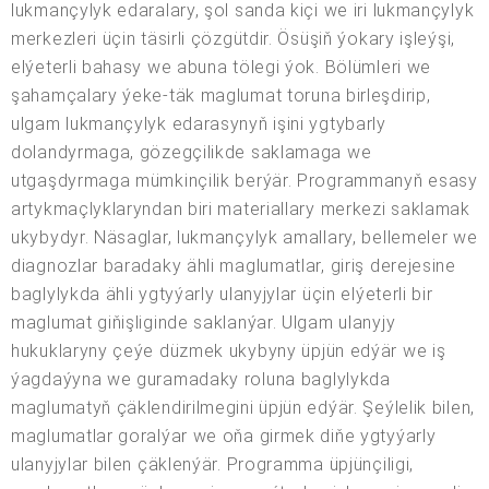
lukmançylyk edaralary, şol sanda kiçi we iri lukmançylyk
merkezleri üçin täsirli çözgütdir. Ösüşiň ýokary işleýşi,
elýeterli bahasy we abuna tölegi ýok. Bölümleri we
şahamçalary ýeke-täk maglumat toruna birleşdirip,
ulgam lukmançylyk edarasynyň işini ygtybarly
dolandyrmaga, gözegçilikde saklamaga we
utgaşdyrmaga mümkinçilik berýär. Programmanyň esasy
artykmaçlyklaryndan biri materiallary merkezi saklamak
ukybydyr. Näsaglar, lukmançylyk amallary, bellemeler we
diagnozlar baradaky ähli maglumatlar, giriş derejesine
baglylykda ähli ygtyýarly ulanyjylar üçin elýeterli bir
maglumat giňişliginde saklanýar. Ulgam ulanyjy
hukuklaryny çeýe düzmek ukybyny üpjün edýär we iş
ýagdaýyna we guramadaky roluna baglylykda
maglumatyň çäklendirilmegini üpjün edýär. Şeýlelik bilen,
maglumatlar goralýar we oňa girmek diňe ygtyýarly
ulanyjylar bilen çäklenýär. Programma üpjünçiligi,