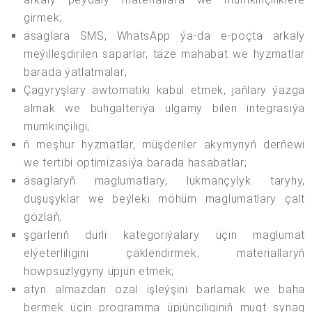
girmek;
äsaglara SMS, WhatsApp ýa-da e-poçta arkaly
meýilleşdirilen saparlar, täze mahabat we hyzmatlar
barada ýatlatmalar;
Çagyryşlary awtomatiki kabul etmek, jaňlary ýazga
almak we buhgalteriýa ulgamy bilen integrasiýa
mümkinçiligi;
ň meşhur hyzmatlar, müşderiler akymynyň derňewi
we tertibi optimizasiýa barada hasabatlar;
äsaglaryň maglumatlary, lukmançylyk taryhy,
duşuşyklar we beýleki möhüm maglumatlary çalt
gözläň;
şgärleriň dürli kategoriýalary üçin maglumat
elýeterliligini çäklendirmek, materiallaryň
howpsuzlygyny üpjün etmek;
atyn almazdan ozal işleýşini barlamak we baha
bermek üçin programma üpjünçiliginiň mugt synag