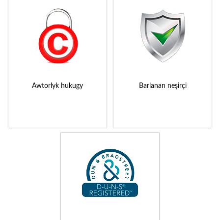
Awtorlyk hukugy
Barlanan neşirçi