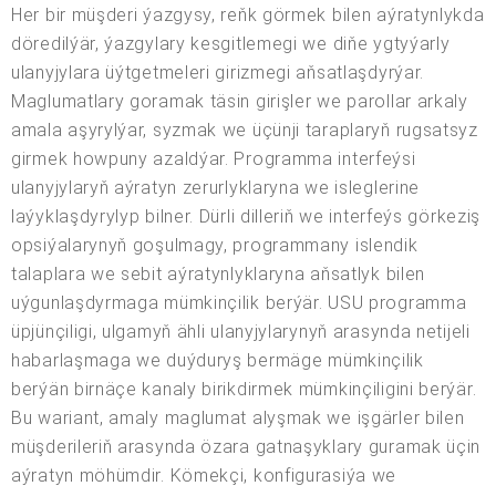
Her bir müşderi ýazgysy, reňk görmek bilen aýratynlykda
döredilýär, ýazgylary kesgitlemegi we diňe ygtyýarly
ulanyjylara üýtgetmeleri girizmegi aňsatlaşdyrýar.
Maglumatlary goramak täsin girişler we parollar arkaly
amala aşyrylýar, syzmak we üçünji taraplaryň rugsatsyz
girmek howpuny azaldýar. Programma interfeýsi
ulanyjylaryň aýratyn zerurlyklaryna we isleglerine
laýyklaşdyrylyp bilner. Dürli dilleriň we interfeýs görkeziş
opsiýalarynyň goşulmagy, programmany islendik
talaplara we sebit aýratynlyklaryna aňsatlyk bilen
uýgunlaşdyrmaga mümkinçilik berýär. USU programma
üpjünçiligi, ulgamyň ähli ulanyjylarynyň arasynda netijeli
habarlaşmaga we duýduryş bermäge mümkinçilik
berýän birnäçe kanaly birikdirmek mümkinçiligini berýär.
Bu wariant, amaly maglumat alyşmak we işgärler bilen
müşderileriň arasynda özara gatnaşyklary guramak üçin
aýratyn möhümdir. Kömekçi, konfigurasiýa we