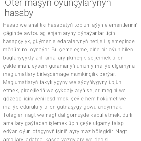
Oter maşyn oýunçylarynyň
hasaby
Hasap we analitiki hasabatyň toplumlaýyn elementleriniň
çäginde awtoulag enjamlaryny oýnaýanlar üçin
hasapçylyk, güýmenje edaralarynyň netijeli işlemeginde
möhüm rol oýnaýar. Bu çemeleşme, diňe bir oýun bilen
baglanyşykly ähli amallary jikme-jik seljermek bilen
çäklenmän, eýsem guramanyň umumy maliýe ulgamyna
maglumatlary birleşdirmäge mümkinçilik berýär.
Maglumatlaryň takyklygyny we aýdyňlygyny üpjün
etmek, girdejileriň we çykdajylaryň seljerilmegini we
gözegçiligini ýeňilleşdirmek, şeýle hem hökümet we
maliýe edaralary bilen gatnaşygy gowulandyrmak.
Tölegleri nagt we nagt däl görnüşde kabul etmek, dürli
amallary gaýtadan işlemek üçin çeýe ulgamy talap
edýän oýun otagynyň işiniň aýrylmaz bölegidir. Nagt
amallary, adatça, kassa ýazgylary we degişli