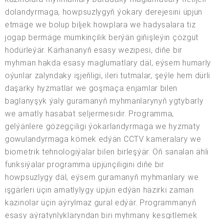
dolandyrmaga, howpsuzlygyň ýokary derejesini üpjün
etmäge we bolup biljek howplara we hadysalara tiz
jogap bermäge mümkinçilik berýän giňişleýin çözgüt
hödürleýär. Kärhananyň esasy wezipesi, diňe bir
myhman hakda esasy maglumatlary däl, eýsem humarly
oýunlar zalyndaky işjeňligi, ileri tutmalar, şeýle hem dürli
daşarky hyzmatlar we goşmaça enjamlar bilen
baglanyşyk ýaly guramanyň myhmanlarynyň ygtybarly
we amatly hasabat seljermesidir. Programma,
gelýänlere gözegçiligi ýokarlandyrmaga we hyzmaty
gowulandyrmaga kömek edýän CCTV kameralary we
biometrik tehnologiýalar bilen birleşýär. Öň sanalan ähli
funksiýalar programma üpjünçiligini diňe bir
howpsuzlygy däl, eýsem guramanyň myhmanlary we
işgärleri üçin amatlylygy üpjün edýän häzirki zaman
kazinolar üçin aýrylmaz gural edýär. Programmanyň
esasy aýratynlyklaryndan biri myhmany kesgitlemek