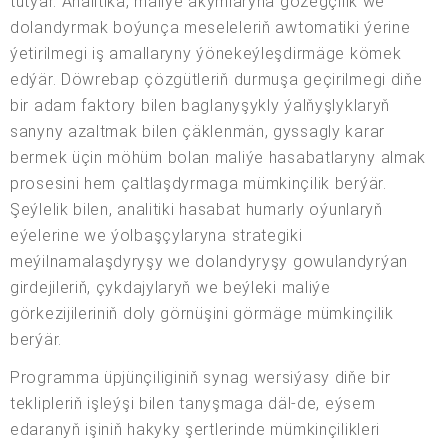
tutýar. Analitika, maliýe akymlaryna gözegçilik we
dolandyrmak boýunça meseleleriň awtomatiki ýerine
ýetirilmegi iş amallaryny ýönekeýleşdirmäge kömek
edýär. Döwrebap çözgütleriň durmuşa geçirilmegi diňe
bir adam faktory bilen baglanyşykly ýalňyşlyklaryň
sanyny azaltmak bilen çäklenmän, gyssagly karar
bermek üçin möhüm bolan maliýe hasabatlaryny almak
prosesini hem çaltlaşdyrmaga mümkinçilik berýär.
Şeýlelik bilen, analitiki hasabat humarly oýunlaryň
eýelerine we ýolbaşçylaryna strategiki
meýilnamalaşdyryşy we dolandyryşy gowulandyrýan
girdejileriň, çykdajylaryň we beýleki maliýe
görkezijileriniň doly görnüşini görmäge mümkinçilik
berýär.
Programma üpjünçiliginiň synag wersiýasy diňe bir
teklipleriň işleýşi bilen tanyşmaga däl-de, eýsem
edaranyň işiniň hakyky şertlerinde mümkinçilikleri