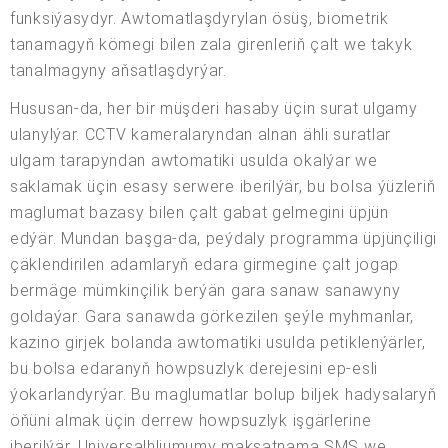
funksiýasydyr. Awtomatlaşdyrylan ösüş, biometrik
tanamagyň kömegi bilen zala girenleriň çalt we takyk
tanalmagyny aňsatlaşdyrýar.
Hususan-da, her bir müşderi hasaby üçin surat ulgamy
ulanylýar. CCTV kameralaryndan alnan ähli suratlar
ulgam tarapyndan awtomatiki usulda okalýar we
saklamak üçin esasy serwere iberilýär, bu bolsa ýüzleriň
maglumat bazasy bilen çalt gabat gelmegini üpjün
edýär. Mundan başga-da, peýdaly programma üpjünçiligi
çäklendirilen adamlaryň edara girmegine çalt jogap
bermäge mümkinçilik berýän gara sanaw sanawyny
goldaýar. Gara sanawda görkezilen şeýle myhmanlar,
kazino girjek bolanda awtomatiki usulda petiklenýärler,
bu bolsa edaranyň howpsuzlyk derejesini ep-esli
ýokarlandyrýar. Bu maglumatlar bolup biljek hadysalaryň
öňüni almak üçin derrew howpsuzlyk işgärlerine
iberilýär. Universalhliumumy maksatnama SMS we