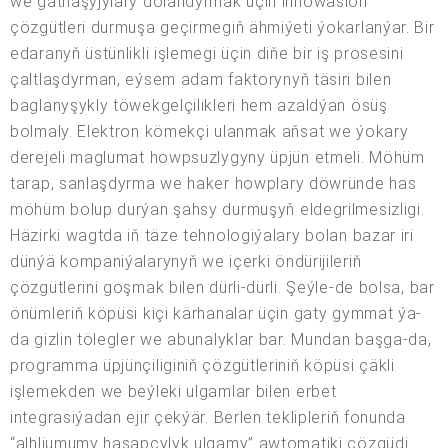
we gatnaşyjylary dolandyrmak üçin innowasion
çözgütleri durmuşa geçirmegiň ähmiýeti ýokarlanýar. Bir
edaranyň üstünlikli işlemegi üçin diňe bir iş prosesini
çaltlaşdyrman, eýsem adam faktorynyň täsiri bilen
baglanyşykly töwekgelçilikleri hem azaldýan ösüş
bolmaly. Elektron kömekçi ulanmak aňsat we ýokary
derejeli maglumat howpsuzlygyny üpjün etmeli. Möhüm
tarap, sanlaşdyrma we haker howplary döwründe has
möhüm bolup durýan şahsy durmuşyň eldegrilmesizligi.
Häzirki wagtda iň täze tehnologiýalary bolan bazar iri
dünýä kompaniýalarynyň we içerki öndürijileriň
çözgütlerini goşmak bilen dürli-dürli. Şeýle-de bolsa, bar
önümleriň köpüsi kiçi kärhanalar üçin gaty gymmat ýa-
da gizlin tölegler we abunalyklar bar. Mundan başga-da,
programma üpjünçiliginiň çözgütleriniň köpüsi çäkli
işlemekden we beýleki ulgamlar bilen erbet
integrasiýadan ejir çekýär. Berlen teklipleriň fonunda
“alhliumumy hasapçylyk ulgamy” awtomatiki çözgüdi