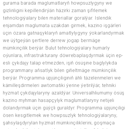
gurama barada maglumatlaryň howpsuzlygyny we
gizlinligini kepillendirýän häzirki zaman şifrlemek
tehnologiýalary bilen materiallar goralýar. Islendik
enjamdan maglumata uzakdan girmek, kazino işgärleri
üçin özara gatnaşyklaryň amatlylygyny ýokarlandyrmak
we üýtgeýän şertlere derrew jogap bermäge
mümkinçilik berýär. Bulut tehnologiýalary humarly
oýunlara, infrastrukturany döwrebaplaşdyrmak üçin ep-
esli çykdajy talap etmezden, işiň ösüşine baglylykda
programmany aňsatlyk bilen giňeltmäge mümkinçilik
berýär. Programma üpjünçiliginiň ähli täzelenmeleri we
kämilleşdirmeleri awtomatiki ýerine ýetirilýär, tehniki
hyzmat çykdajylaryny azaldýar. Universalhliumumy ösüş
kazino myhman hasapçylyk maglumatlaryny netijeli
dolandyrmak üçin güýçli guraldyr. Programma üpjünçiligi
ösen kesgitlemek we howpsuzlyk tehnologiýalaryny,
şahsylaşdyrylan hyzmat mümkinçiliklerini, goşmaça