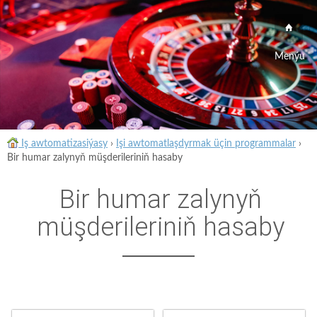
Menýu
Iş awtomatizasiýasy
›
Işi awtomatlaşdyrmak üçin programmalar
›
Bir humar zalynyň müşderileriniň hasaby
Bir humar zalynyň
müşderileriniň hasaby