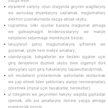
ýazga alýar;
elýänleriň sanyny, oýun otagynda geçiren wagtlaryny
we awtoulag enjamlaryny saýlamak, maglumatlary
elektron journalurnalda ýazga almak ukyby;
rogramma, öňki oýunlar barada maglumat almaga
we gatnaşmagyň tendensiýalaryny we maliýe
netijelerini seljermäge mümkinçilik berýär;
lanyjylaryň şahsy maglumatlaryny şifrlemek we
goramak, şeýle hem maliýe amallary;
olandyryjylar, buhgalterler we beýleki işgärler üçin
giriş derejelerini düzmek ukyby bilen ulgamyň dürli
ulanyjylary üçin giriş hukuklaryny tapawutlandyrmak;
ürli modelleriň printerlerinde awtomatiki doldurmak
we çap etmek bilen şablonlary ulanyp resminamalary
döretmek (mysal üçin hasabatlar, hereketler);
ul töleglerini we geçirimleri hakyky wagtda gaýtadan
işlemek, ähli pul amallaryny derrew ýazga almaga
mümkinçilik berýär;