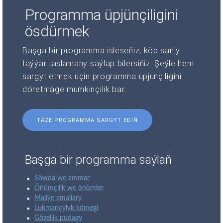
Programma üpjünçiligini
ösdürmek
Başga bir programma isleseňiz, köp sanly
taýýar taslamany saýlap bilersiňiz. Şeýle hem
sargyt etmek üçin programma üpjünçiligini
döretmäge mümkinçilik bar.
TÄZE PROGRAMMA SARGYT EDIŇ
Başga bir programma saýlaň
Söwda we ammar
Önümçilik we önümler
Maliýe amallary
Lukmançylyk kömegi
Gözellik pudagy