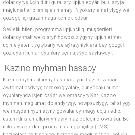
dolandyryş üçin dürli gurallary üpjün edýär, bu ulanyja
maglumatlar bilen işlän mahaly iň ýokary amatlylygy we
gözegçiligi gazanmaga kömek edýär.
Şeýlelik bilen, programma üpjünçiligi müşderileri
dolandyrmak we olaryň howpsuzlygyny üpjün etmek
üçin elýeterli, ygtybarly we aýratynlyklara baý çözgüt
gözleýän humar oýunlary üçin ajaýyp saýlawdyr.
Kazino myhman hasaby
Kazino myhmanlaryny hasaba alýan häzirki zaman
awtomatlaşdyryş tehnologiýalary, dünýädäki humar
oýunlarynda işjeň ösýär we ornaşdyrylýar. Kazino
myhman maglumat dolandyryşy, howpsuzlygy, rahatlygy
we müşderi hyzmatyny gowulandyrmagy üpjün edip,
üstünlikli iş amallarynyň aýrylmaz bölegine öwrülýär. Bu
nukdaýnazardan, programma üpjünçiligi (CMS)
kazinolara myhmanlary baradaky maglumatlary netijeli