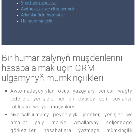
Sport we dynç alyş
Awtoulaglar we eltip bermek
Adamlar üçin hyzmatlar
Her gurama üçin
Bir humar zalynyň müşderilerini
hasaba almak üçin CRM
ulgamynyň mümkinçilikleri
Awtomatlaşdyrylan ösüş ýazgylary senesi, wagty,
jedelleri, ýeňişleri, her bir oýunçy üçin saýlanan
tablisalar we ýeri maşynlary;
niversalhliumumy peýdalylyk, jedeller, ýeňişler we
amallar ýaly maliýe amallaryny seljermäge,
görkezijileri hasabatlara ýazmaga mümkinçilik