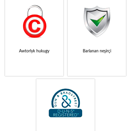
Awtorlyk hukugy
Barlanan neşirçi