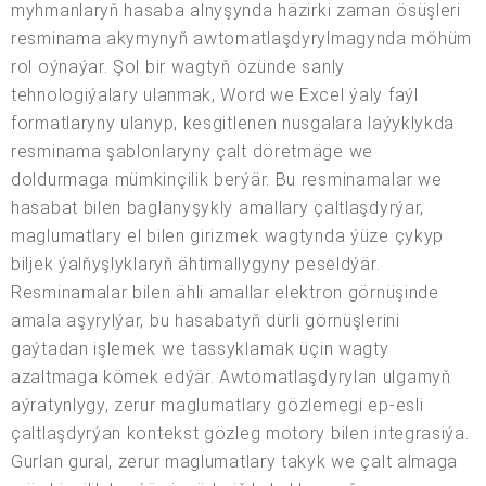
myhmanlaryň hasaba alnyşynda häzirki zaman ösüşleri
resminama akymynyň awtomatlaşdyrylmagynda möhüm
rol oýnaýar. Şol bir wagtyň özünde sanly
tehnologiýalary ulanmak, Word we Excel ýaly faýl
formatlaryny ulanyp, kesgitlenen nusgalara laýyklykda
resminama şablonlaryny çalt döretmäge we
doldurmaga mümkinçilik berýär. Bu resminamalar we
hasabat bilen baglanyşykly amallary çaltlaşdyrýar,
maglumatlary el bilen girizmek wagtynda ýüze çykyp
biljek ýalňyşlyklaryň ähtimallygyny peseldýär.
Resminamalar bilen ähli amallar elektron görnüşinde
amala aşyrylýar, bu hasabatyň dürli görnüşlerini
gaýtadan işlemek we tassyklamak üçin wagty
azaltmaga kömek edýär. Awtomatlaşdyrylan ulgamyň
aýratynlygy, zerur maglumatlary gözlemegi ep-esli
çaltlaşdyrýan kontekst gözleg motory bilen integrasiýa.
Gurlan gural, zerur maglumatlary takyk we çalt almaga