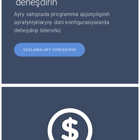
deňeşdiriň
Aýry sahypada programma üpjünçiliginiň
aýratynlyklaryny dürli konfigurasiýalarda
deňeşdirip bilersiňiz.
SAZLAMALARY DEŇEŞDIRIŇ