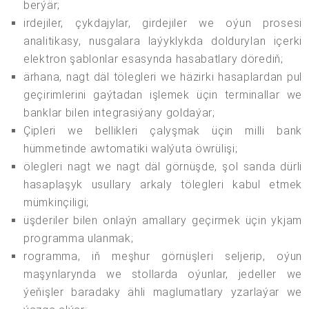
berýär;
irdejiler, çykdajylar, girdejiler we oýun prosesi
analitikasy, nusgalara laýyklykda doldurylan içerki
elektron şablonlar esasynda hasabatlary dörediň;
ärhana, nagt däl tölegleri we häzirki hasaplardan pul
geçirimlerini gaýtadan işlemek üçin terminallar we
banklar bilen integrasiýany goldaýar;
Çipleri we bellikleri çalyşmak üçin milli bank
hümmetinde awtomatiki walýuta öwrülişi;
ölegleri nagt we nagt däl görnüşde, şol sanda dürli
hasaplaşyk usullary arkaly tölegleri kabul etmek
mümkinçiligi;
üşderiler bilen onlaýn amallary geçirmek üçin ykjam
programma ulanmak;
rogramma, iň meşhur görnüşleri seljerip, oýun
maşynlarynda we stollarda oýunlar, jedeller we
ýeňişler baradaky ähli maglumatlary yzarlaýar we