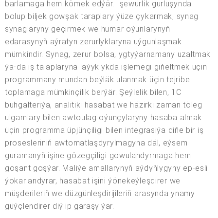
barlamaga hem kömek edýär. Işewürlik gurluşynda
bolup biljek gowşak taraplary ýüze çykarmak, synag
synaglaryny geçirmek we humar oýunlarynyň
edarasynyň aýratyn zerurlyklaryna uýgunlaşmak
mümkindir. Synag, zerur bolsa, ygtyýarnamany uzaltmak
ýa-da iş talaplaryna laýyklykda işlemegi giňeltmek üçin
programmany mundan beýläk ulanmak üçin tejribe
toplamaga mümkinçilik berýär. Şeýlelik bilen, 1C
buhgalteriýa, analitiki hasabat we häzirki zaman töleg
ulgamlary bilen awtoulag oýunçylaryny hasaba almak
üçin programma üpjünçiligi bilen integrasiýa diňe bir iş
prosesleriniň awtomatlaşdyrylmagyna däl, eýsem
guramanyň işine gözegçiligi gowulandyrmaga hem
goşant goşýar. Maliýe amallarynyň aýdyňlygyny ep-esli
ýokarlandyrar, hasabat işini ýönekeýleşdirer we
müşderileriň we düzgünleşdirijileriň arasynda ynamy
güýçlendirer diýlip garaşylýar.