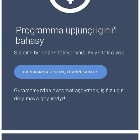
Programma üpjünçiliginiň
bahasy
Siz diňe bir gezek töleýärsiňiz. Aýlyk töleg ýok!
PROGRAMMA ÜPJÜNÇILIGINIŇ BAHASY
Guramamyzdan awtomatlaşdyrmak, işiňiz üçin
doly maýa goýumdyr!