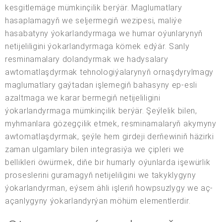
kesgitlemäge mümkinçilik berýär. Maglumatlary
hasaplamagyň we seljermegiň wezipesi, maliýe
hasabatyny ýokarlandyrmaga we humar oýunlarynyň
netijeliligini ýokarlandyrmaga kömek edýär. Sanly
resminamalary dolandyrmak we hadysalary
awtomatlaşdyrmak tehnologiýalarynyň ornaşdyrylmagy
maglumatlary gaýtadan işlemegiň bahasyny ep-esli
azaltmaga we karar bermegiň netijeliligini
ýokarlandyrmaga mümkinçilik berýär. Şeýlelik bilen,
myhmanlara gözegçilik etmek, resminamalaryň akymyny
awtomatlaşdyrmak, şeýle hem girdeji derňewiniň häzirki
zaman ulgamlary bilen integrasiýa we çipleri we
bellikleri öwürmek, diňe bir humarly oýunlarda işewürlik
proseslerini guramagyň netijeliligini we takyklygyny
ýokarlandyrman, eýsem ähli işleriň howpsuzlygy we aç-
açanlygyny ýokarlandyrýan möhüm elementlerdir.