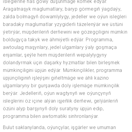
isleglerine has gowy düşünmäge kömek edýär.
Aragatnaşyk maglumatlary, baryp görmegiň ýagdaýy,
zalda bolmagyň dowamlylygy, jedeller we oýun islegleri
baradaky maglumatlar yzygiderli täzelenýär we üstüni
ýetirýär, müşderileriň derňewini we gözegçiligini mümkin
boldugyça takyk we ähmiýetli edýär. Programma,
awtoulag maşynlary, jedel ulgamlary ýaly goşmaça
enjamlar, şeýle hem müşderileriň wepalylygyny
dolandyrmak üçin daşarky hyzmatlar bilen birleşmek
mümkinçiligini üpjün edýär. Mümkinçilikler, programma
üpjünçiliginiň işleýşini giňeltmäge we ähli kazino
ulgamlaryny bir gurşawda doly işlemäge mümkinçilik
berýär. Jedelleriň, oýun wagtynyň we oýunçynyň
isleglerini öz içine alýan işjeňlik derňewi, gelýänleriň
özüni alyp barşynyň doly suratyny üpjün edip,
programma bilen awtomatiki sinhronlanýar.
Bulut saklanylanda, oýunçylar, işgärler we umuman