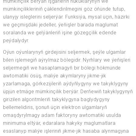
mümkinçilik berýän işgärleriň hukuklarynyň we
mümkinçilikleriniň çäklendirilmegini göz öňünde tutup,
ulanyjy isleglerini seljerýär. Funksiýa, mysal üçin, häzirki
we geçmişdäki jedeller, ýeňişler barada maglumat
soralanda we gelýänleriň işine gözegçilik edende
peýdalydyr.
Oýun oýunlarynyň girdejisini seljermek, şeýle ulgamlar
bilen işlemegiň aýrylmaz bölegidir. Nyrhlary we ýeňişleri
seljermegiň we hasaplamagyň bir bölegi hökmünde
awtomatiki ösüş, maliýe akymlaryny jikme-jik
yzarlamaga, görkezijileriň aýdyňlygyny we takyklygyny
üpjün etmäge mümkinçilik berýär. Derňewiň takyklygynyň
girizilen algoritmleriň takyklygyna baglydygyny
bellemelidiris, şonuň üçin elektron ulgamlaryň
ornaşdyrylmagy adam faktoryny awtomatiki usulda
minimuma eltýär, edaralara hakyky maglumatlara
esaslanyp maliýe işleriniň jikme-jik hasaba alynmagyna