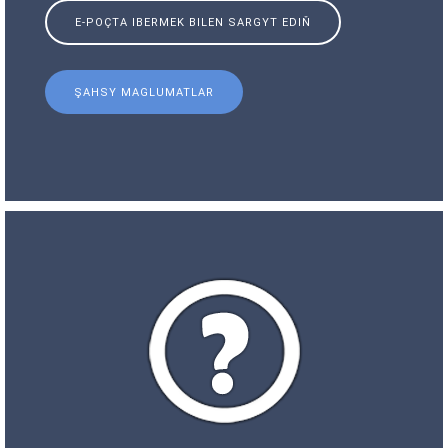
E-POÇTA IBERMEK BILEN SARGYT EDIŇ
ŞAHSY MAGLUMATLAR