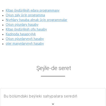
Kitap öndürijiniň edara programmasy
Oýun zaly üçin programma
Nyrhlary hasaba almak üçin programmalar
Oýun oýunlary hasaby
Kitap öndürijiniň ofis hasaby
Kazinoda hasapçylyk
Oýun oýunlarynyň hasaby
oter maşynlarynyň hasaby
Şeýle-de seret
Bu bölümdäki beýleki sahypalara serediň