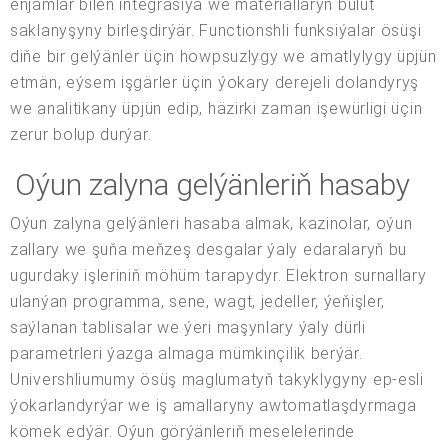
enjamlar bilen integrasiýa we materiallaryň bulut
saklanyşyny birleşdirýär. Functionshli funksiýalar ösüşi
diňe bir gelýänler üçin howpsuzlygy we amatlylygy üpjün
etmän, eýsem işgärler üçin ýokary derejeli dolandyryş
we analitikany üpjün edip, häzirki zaman işewürligi üçin
zerur bolup durýar.
Oýun zalyna gelýänleriň hasaby
Oýun zalyna gelýänleri hasaba almak, kazinolar, oýun
zallary we şuňa meňzeş desgalar ýaly edaralaryň bu
ugurdaky işleriniň möhüm tarapydyr. Elektron surnallary
ulanýan programma, sene, wagt, jedeller, ýeňişler,
saýlanan tablisalar we ýeri maşynlary ýaly dürli
parametrleri ýazga almaga mümkinçilik berýär.
Univershliumumy ösüş maglumatyň takyklygyny ep-esli
ýokarlandyrýar we iş amallaryny awtomatlaşdyrmaga
kömek edýär. Oýun görýänleriň meselelerinde