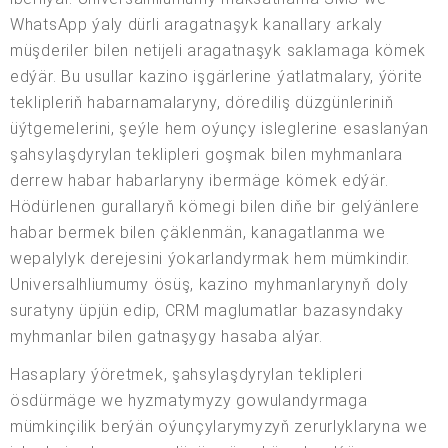
WhatsApp ýaly dürli aragatnaşyk kanallary arkaly
müşderiler bilen netijeli aragatnaşyk saklamaga kömek
edýär. Bu usullar kazino işgärlerine ýatlatmalary, ýörite
teklipleriň habarnamalaryny, dörediliş düzgünleriniň
üýtgemelerini, şeýle hem oýunçy isleglerine esaslanýan
şahsylaşdyrylan teklipleri goşmak bilen myhmanlara
derrew habar habarlaryny ibermäge kömek edýär.
Hödürlenen gurallaryň kömegi bilen diňe bir gelýänlere
habar bermek bilen çäklenmän, kanagatlanma we
wepalylyk derejesini ýokarlandyrmak hem mümkindir.
Universalhliumumy ösüş, kazino myhmanlarynyň doly
suratyny üpjün edip, CRM maglumatlar bazasyndaky
myhmanlar bilen gatnaşygy hasaba alýar.
Hasaplary ýöretmek, şahsylaşdyrylan teklipleri
ösdürmäge we hyzmatymyzy gowulandyrmaga
mümkinçilik berýän oýunçylarymyzyň zerurlyklaryna we