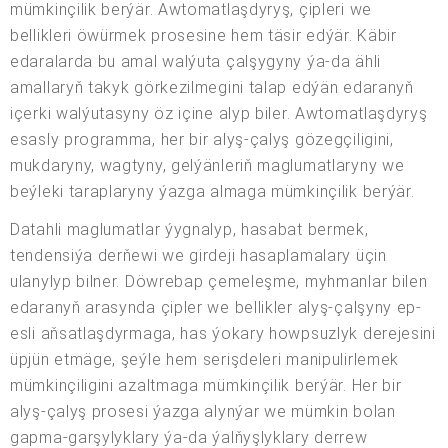
mümkinçilik berýär. Awtomatlaşdyryş, çipleri we
bellikleri öwürmek prosesine hem täsir edýär. Käbir
edaralarda bu amal walýuta çalşygyny ýa-da ähli
amallaryň takyk görkezilmegini talap edýän edaranyň
içerki walýutasyny öz içine alyp biler. Awtomatlaşdyryş
esasly programma, her bir alyş-çalyş gözegçiligini,
mukdaryny, wagtyny, gelýänleriň maglumatlaryny we
beýleki taraplaryny ýazga almaga mümkinçilik berýär.
Datahli maglumatlar ýygnalyp, hasabat bermek,
tendensiýa derňewi we girdeji hasaplamalary üçin
ulanylyp bilner. Döwrebap çemeleşme, myhmanlar bilen
edaranyň arasynda çipler we bellikler alyş-çalşyny ep-
esli aňsatlaşdyrmaga, has ýokary howpsuzlyk derejesini
üpjün etmäge, şeýle hem serişdeleri manipulirlemek
mümkinçiligini azaltmaga mümkinçilik berýär. Her bir
alyş-çalyş prosesi ýazga alynýar we mümkin bolan
gapma-garşylyklary ýa-da ýalňyşlyklary derrew