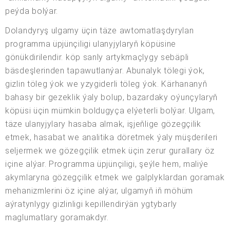
peýda bolýar.
Dolandyryş ulgamy üçin täze awtomatlaşdyrylan
programma üpjünçiligi ulanyjylaryň köpüsine
gönükdirilendir. köp sanly artykmaçlygy sebäpli
bäsdeşlerinden tapawutlanýar. Abunalyk tölegi ýok,
gizlin töleg ýok we yzygiderli töleg ýok. Kärhananyň
bahasy bir gezeklik ýaly bolup, bazardaky oýunçylaryň
köpüsi üçin mümkin boldugyça elýeterli bolýar. Ulgam,
täze ulanyjylary hasaba almak, işjeňlige gözegçilik
etmek, hasabat we analitika döretmek ýaly müşderileri
seljermek we gözegçilik etmek üçin zerur gurallary öz
içine alýar. Programma üpjünçiligi, şeýle hem, maliýe
akymlaryna gözegçilik etmek we galplyklardan goramak
mehanizmlerini öz içine alýar, ulgamyň iň möhüm
aýratynlygy gizlinligi kepillendirýän ygtybarly
maglumatlary goramakdyr.