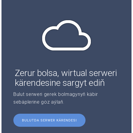
Zerur bolsa, wirtual serweri
kärendesine sargyt ediň
Bulut serweri gerek bolmagynyň käbir
sebäplerine göz aýlaň.
BULUTDA SERWER KÄRENDESI