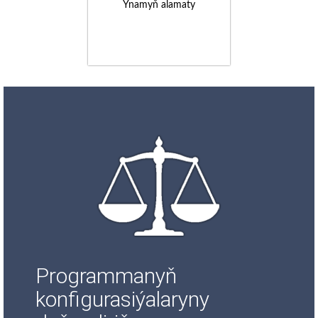
Ynamyň alamaty
Programmanyň
konfigurasiýalaryny