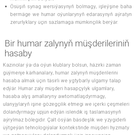
Ösüşiň synag wersiýasynyň bolmagy, işleýşine baha
bermäge we humar oýunlarynyň edarasynyň aýratyn
zerurlyklary üçin sazlamaga mümkinçilik berýär.
Bir humar zalynyň müşderileriniň
hasaby
Kazinolar ýa-da oýun klublary bolsun, häzirki zaman
güýmenje kärhanalary, humar zalynyň müşderilerini
hasaba almak üçin täsirli we ygtybarly ulgamy talap
edýär. Humar zaly müşderi hasapçylyk ulgamlary,
hasaba alyş amallaryny awtomatlaşdyrmagy,
ulanyjylaryň işine gözegçilik etmegi we içerki çeşmeleri
dolandyrmagy üpjün edýän islendik iş taslamasynyň
aýrylmaz bölegidir. Çalt ösýän bäsdeşlik we yzygiderli
üýtgeýän tehnologiýalar kontekstinde müşderi hyzmaty