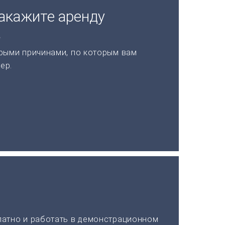
акажите аренду
а
рыми причинами, по которым вам
ер.
латно и работать в демонстрационном