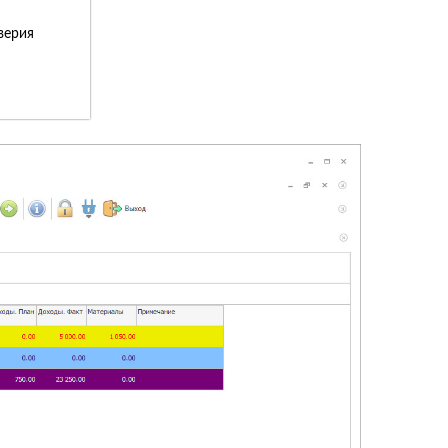
верия