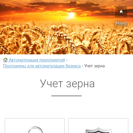
Меню
Автоматизация предприятий
›
Программы для автоматизации бизнеса
›
Учет зерна
Учет зерна