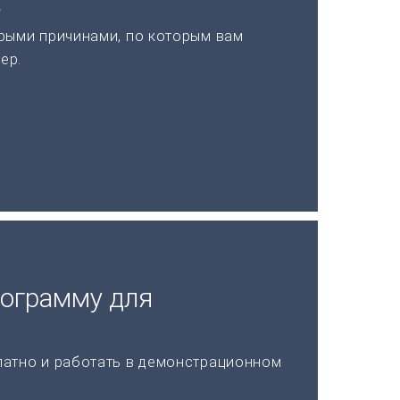
а
рыми причинами, по которым вам
ер.
рограмму для
латно и работать в демонстрационном