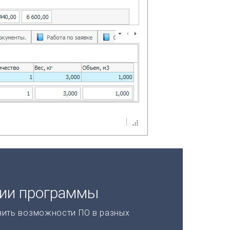
ции программы
нить возможности ПО в разных