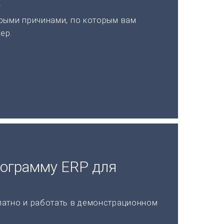
а
рыми причинами, по которым вам
ер.
рограмму ERP для
латно и работать в демонстрационном