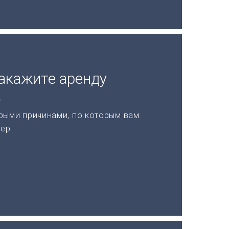
акажите аренду
а
рыми причинами, по которым вам
ер.