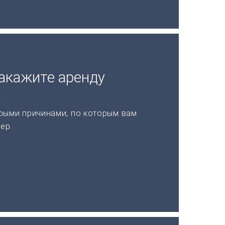
акажите аренду
а
рыми причинами, по которым вам
ер.