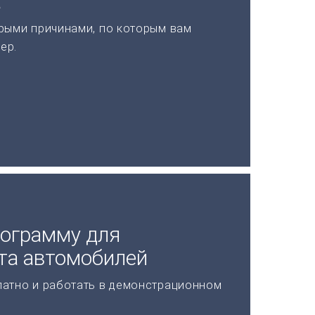
а
рыми причинами, по которым вам
ер.
рограмму для
та автомобилей
латно и работать в демонстрационном