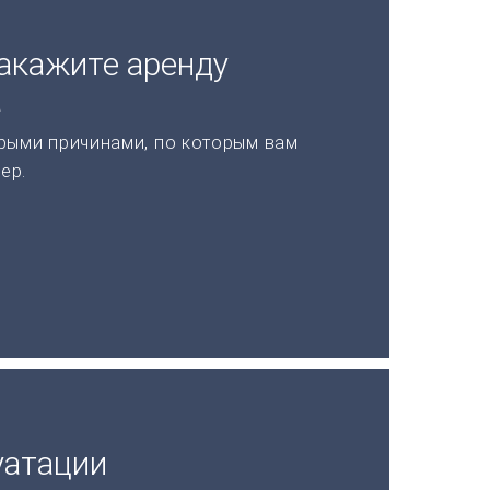
акажите аренду
а
рыми причинами, по которым вам
ер.
уатации