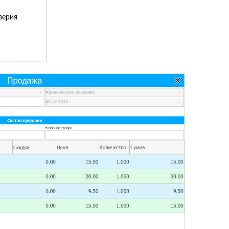
верия