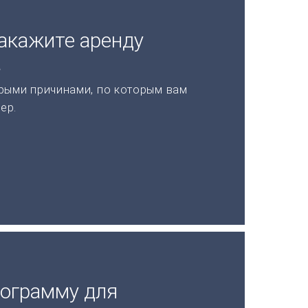
акажите аренду
а
рыми причинами, по которым вам
ер.
рограмму для