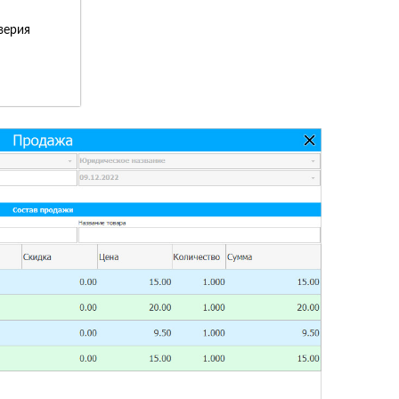
верия