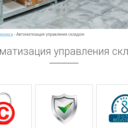
бизнеса
›
Автоматизация управления складом
матизация управления ск