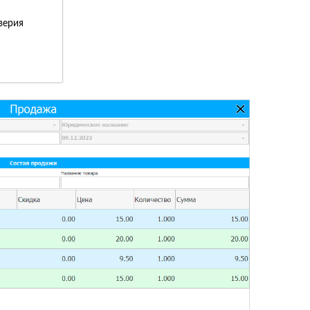
верия