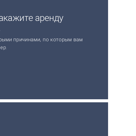
акажите аренду
а
рыми причинами, по которым вам
ер.