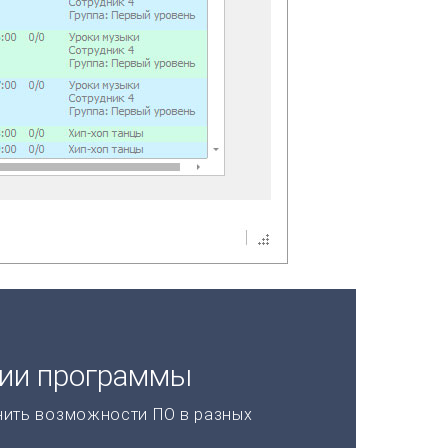
ции программы
нить возможности ПО в разных