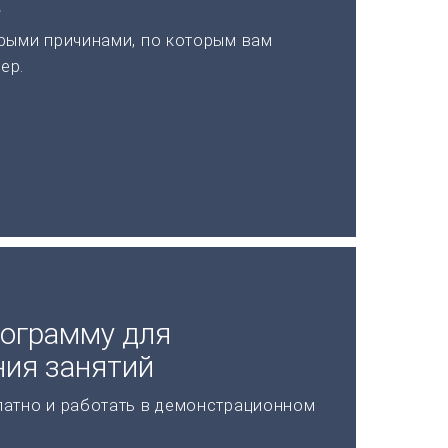
а
рыми причинами, по которым вам
ер.
рограмму для
ния занятий
латно и работать в демонстрационном