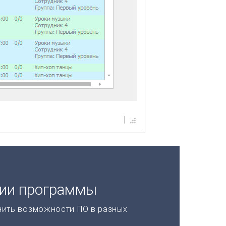
ции программы
нить возможности ПО в разных