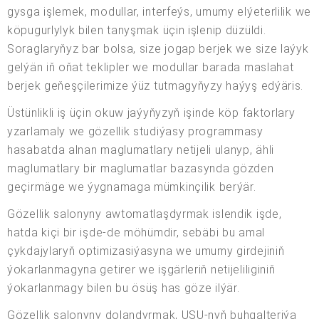
gysga işlemek, modullar, interfeýs, umumy elýeterlilik we
köpugurlylyk bilen tanyşmak üçin işlenip düzüldi.
Soraglaryňyz bar bolsa, size jogap berjek we size laýyk
gelýän iň oňat teklipler we modullar barada maslahat
berjek geňeşçilerimize ýüz tutmagyňyzy haýyş edýäris.
Üstünlikli iş üçin okuw jaýyňyzyň işinde köp faktorlary
yzarlamaly we gözellik studiýasy programmasy
hasabatda alnan maglumatlary netijeli ulanyp, ähli
maglumatlary bir maglumatlar bazasynda gözden
geçirmäge we ýygnamaga mümkinçilik berýär.
Gözellik salonyny awtomatlaşdyrmak islendik işde,
hatda kiçi bir işde-de möhümdir, sebäbi bu amal
çykdajylaryň optimizasiýasyna we umumy girdejiniň
ýokarlanmagyna getirer we işgärleriň netijeliliginiň
ýokarlanmagy bilen bu ösüş has göze ilýär.
Gözellik salonyny dolandyrmak, USU-nyň buhgalteriýa