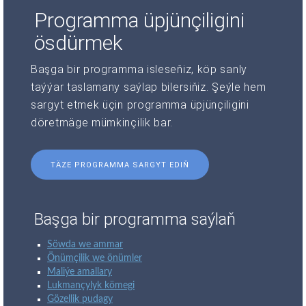
Programma üpjünçiligini
ösdürmek
Başga bir programma isleseňiz, köp sanly
taýýar taslamany saýlap bilersiňiz. Şeýle hem
sargyt etmek üçin programma üpjünçiligini
döretmäge mümkinçilik bar.
TÄZE PROGRAMMA SARGYT EDIŇ
Başga bir programma saýlaň
Söwda we ammar
Önümçilik we önümler
Maliýe amallary
Lukmançylyk kömegi
Gözellik pudagy