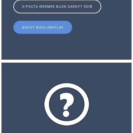
E-POÇTA IBERMEK BILEN SARGYT EDIŇ
ŞAHSY MAGLUMATLAR