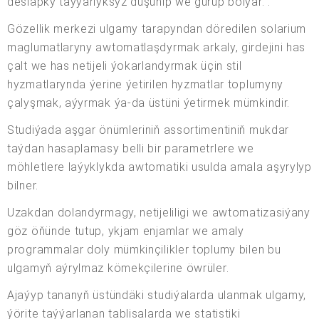
deslapky taýýarlyksyz düşünip we gurup bolýar. .
Gözellik merkezi ulgamy tarapyndan döredilen solarium
maglumatlaryny awtomatlaşdyrmak arkaly, girdejini has
çalt we has netijeli ýokarlandyrmak üçin stil
hyzmatlarynda ýerine ýetirilen hyzmatlar toplumyny
çalyşmak, aýyrmak ýa-da üstüni ýetirmek mümkindir.
Studiýada aşgar önümleriniň assortimentiniň mukdar
taýdan hasaplamasy belli bir parametrlere we
möhletlere laýyklykda awtomatiki usulda amala aşyrylyp
bilner.
Uzakdan dolandyrmagy, netijeliligi we awtomatizasiýany
göz öňünde tutup, ykjam enjamlar we amaly
programmalar doly mümkinçilikler toplumy bilen bu
ulgamyň aýrylmaz kömekçilerine öwrüler.
Ajaýyp tananyň üstündäki studiýalarda ulanmak ulgamy,
ýörite taýýarlanan tablisalarda we statistiki