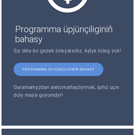
Programma üpjünçiliginiň
bahasy
Siz diňe bir gezek töleýärsiňiz. Aýlyk töleg ýok!
PROGRAMMA ÜPJÜNÇILIGINIŇ BAHASY
Guramamyzdan awtomatlaşdyrmak, işiňiz üçin
doly maýa goýumdyr!