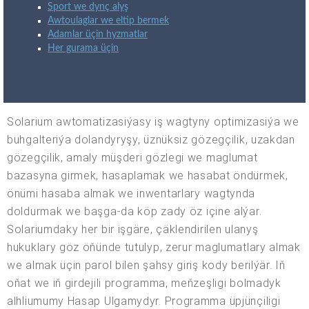
Sport we dynç alyş
Awtoulaglar we eltip bermek
Adamlar üçin hyzmatlar
Her gurama üçin
Solarium awtomatizasiýasy iş wagtyny optimizasiýa we
buhgalteriýa dolandyryşy, üznüksiz gözegçilik, uzakdan
gözegçilik, amaly müşderi gözlegi we maglumat
bazasyna girmek, hasaplamak we hasabat öndürmek,
önümi hasaba almak we inwentarlary wagtynda
doldurmak we başga-da köp zady öz içine alýar.
Solariumdaky her bir işgäre, çäklendirilen ulanyş
hukuklary göz öňünde tutulyp, zerur maglumatlary almak
we almak üçin parol bilen şahsy giriş kody berilýär. Iň
oňat we iň girdejili programma, meňzeşligi bolmadyk
alhliumumy Hasap Ulgamydyr. Programma üpjünçiligi