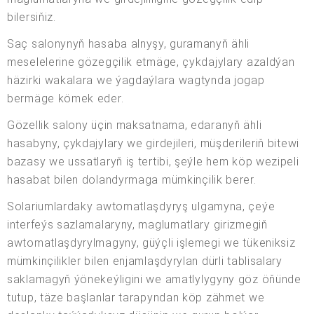
bilersiňiz.
Saç salonynyň hasaba alnyşy, guramanyň ähli
meselelerine gözegçilik etmäge, çykdajylary azaldýan
häzirki wakalara we ýagdaýlara wagtynda jogap
bermäge kömek eder.
Gözellik salony üçin maksatnama, edaranyň ähli
hasabyny, çykdajylary we girdejileri, müşderileriň bitewi
bazasy we ussatlaryň iş tertibi, şeýle hem köp wezipeli
hasabat bilen dolandyrmaga mümkinçilik berer.
Solariumlardaky awtomatlaşdyryş ulgamyna, çeýe
interfeýs sazlamalaryny, maglumatlary girizmegiň
awtomatlaşdyrylmagyny, güýçli işlemegi we tükeniksiz
mümkinçilikler bilen enjamlaşdyrylan dürli tablisalary
saklamagyň ýönekeýligini we amatlylygyny göz öňünde
tutup, täze başlanlar tarapyndan köp zähmet we