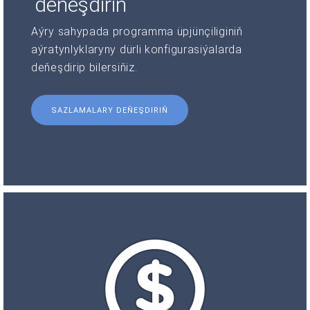
deňeşdiriň
Aýry sahypada programma üpjünçiliginiň
aýratynlyklaryny dürli konfigurasiýalarda
deňeşdirip bilersiňiz.
SAZLAMALARY DEŇEŞDIRIŇ