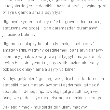
studiýalarda ýerine ýetirilýän hyzmatlaryň işleýşine görä
oflayn ulgamda amala aşyrylýar.
Ulgamyň elýeterli bahasy diňe bir göwnünden turman,
statusyna we girdejililigine garamazdan guramanyň
jübüsinde bolmaly.
Ulgamda deslapky hasaba alynmak, ussahananyň
amatly ýerini, wagtyny kesgitlemek, bahalaryň sanawy
bilen tanyşmak we wagt we pul tygşytlamaga kömek
edýän belli bir hyzmat üçin gözellik saýlamak arkaly
özbaşdak onlaýn amala aşyrylyp bilner.
Studiýa gelýänleriň gelmegi we gidişi barada döredilen
statistiki maglumatlary awtomatlaşdyrmak, gitmegiň
sebäplerini deňeşdirip, töwekgelçiligi azaltmaga we
ösüşi we girdejini ýokarlandyrmaga mümkinçilik berýär.
Çäklendirilmedik mukdarda diliň ulanylmagyny