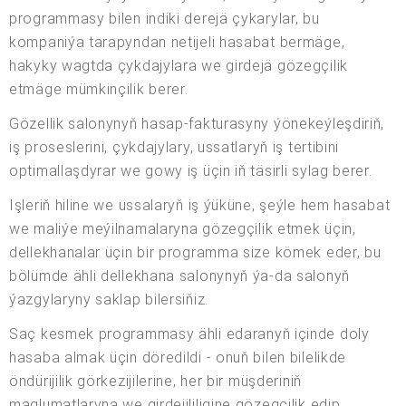
programmasy bilen indiki derejä çykarylar, bu
kompaniýa tarapyndan netijeli hasabat bermäge,
hakyky wagtda çykdajylara we girdejä gözegçilik
etmäge mümkinçilik berer.
Gözellik salonynyň hasap-fakturasyny ýönekeýleşdiriň,
iş proseslerini, çykdajylary, ussatlaryň iş tertibini
optimallaşdyrar we gowy iş üçin iň täsirli sylag berer.
Işleriň hiline we ussalaryň iş ýüküne, şeýle hem hasabat
we maliýe meýilnamalaryna gözegçilik etmek üçin,
dellekhanalar üçin bir programma size kömek eder, bu
bölümde ähli dellekhana salonynyň ýa-da salonyň
ýazgylaryny saklap bilersiňiz.
Saç kesmek programmasy ähli edaranyň içinde doly
hasaba almak üçin döredildi - onuň bilen bilelikde
öndürijilik görkezijilerine, her bir müşderiniň
maglumatlaryna we girdejililigine gözegçilik edip