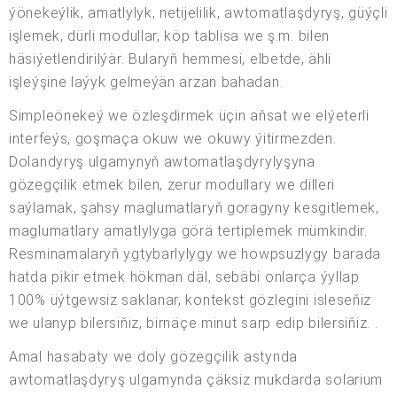
ýönekeýlik, amatlylyk, netijelilik, awtomatlaşdyryş, güýçli
işlemek, dürli modullar, köp tablisa we ş.m. bilen
häsiýetlendirilýär. Bularyň hemmesi, elbetde, ähli
işleýşine laýyk gelmeýän arzan bahadan.
Simpleönekeý we özleşdirmek üçin aňsat we elýeterli
interfeýs, goşmaça okuw we okuwy ýitirmezden.
Dolandyryş ulgamynyň awtomatlaşdyrylyşyna
gözegçilik etmek bilen, zerur modullary we dilleri
saýlamak, şahsy maglumatlaryň goragyny kesgitlemek,
maglumatlary amatlylyga görä tertiplemek mümkindir.
Resminamalaryň ygtybarlylygy we howpsuzlygy barada
hatda pikir etmek hökman däl, sebäbi onlarça ýyllap
100% üýtgewsiz saklanar, kontekst gözlegini isleseňiz
we ulanyp bilersiňiz, birnäçe minut sarp edip bilersiňiz. .
Amal hasabaty we doly gözegçilik astynda
awtomatlaşdyryş ulgamynda çäksiz mukdarda solarium