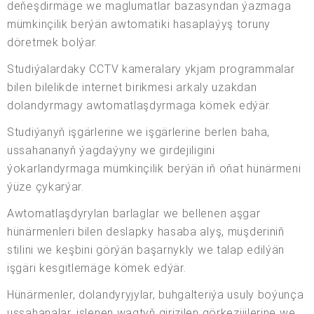
deňeşdirmäge we maglumatlar bazasyndan ýazmaga
mümkinçilik berýän awtomatiki hasaplaýyş toruny
döretmek bolýar.
Studiýalardaky CCTV kameralary ykjam programmalar
bilen bilelikde internet birikmesi arkaly uzakdan
dolandyrmagy awtomatlaşdyrmaga kömek edýär.
Studiýanyň işgärlerine we işgärlerine berlen baha,
ussahananyň ýagdaýyny we girdejiligini
ýokarlandyrmaga mümkinçilik berýän iň oňat hünärmeni
ýüze çykarýar.
Awtomatlaşdyrylan barlaglar we bellenen aşgar
hünärmenleri bilen deslapky hasaba alyş, müşderiniň
stilini we keşbini görýän başarnykly we talap edilýän
işgäri kesgitlemäge kömek edýär.
Hünärmenler, dolandyryjylar, buhgalteriýa usuly boýunça
ussahanalar, işlenen wagtyň girizilen görkezijilerine we