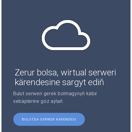
Zerur bolsa, wirtual serweri
kärendesine sargyt ediň
Bulut serweri gerek bolmagynyň käbir
sebäplerine göz aýlaň.
BULUTDA SERWER KÄRENDESI