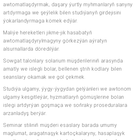
awtomatlaşdyrmak, daşary ýurtly myhmanlaryň sanyny
artdyrmaga we şeýlelik bilen studiýanyň girdejisini
ýokarlandyrmaga kömek edýär.
Maliýe hereketleri jikme-jik hasabatyň
awtomatlaşdyrylmagyny görkezýän aýratyn
alsurnallarda döredilýär.
Sowgat talonlary solarium müşderileriniň arasynda
amatly we islegli bolar, bellenen ştrih kodlary bilen
seanslary okamak we gol çekmek.
Studiýa ulgamy, ýygy-ýygydan gelýänleri we awtonom
ulgamy kesgitleýär, hyzmatlaryň görnüşlerine bolan
islegi artdyrýan goşmaça we soňraky proseduralara
arzanladyş berýär.
Seminar stiliniň müşderi esaslary barada umumy
maglumat, aragatnaşyk kartoçkalaryny, hasaplaşyk