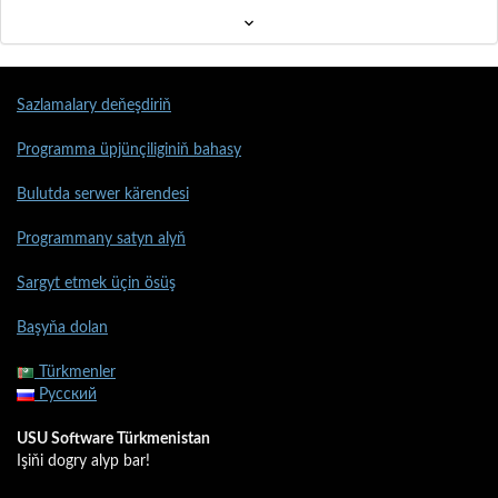
Sazlamalary deňeşdiriň
Programma üpjünçiliginiň bahasy
Bulutda serwer kärendesi
Programmany satyn alyň
Sargyt etmek üçin ösüş
Başyňa dolan
Türkmenler
Русский
USU Software Türkmenistan
Işiňi dogry alyp bar!