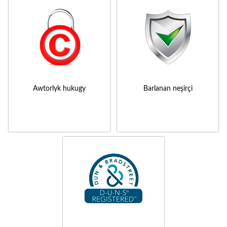
Awtorlyk hukugy
Barlanan neşirçi