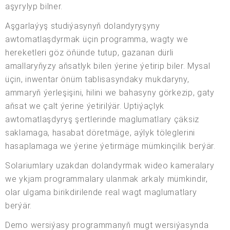
aşyrylyp bilner.
Aşgarlaýyş studiýasynyň dolandyryşyny
awtomatlaşdyrmak üçin programma, wagty we
hereketleri göz öňünde tutup, gazanan dürli
amallaryňyzy aňsatlyk bilen ýerine ýetirip biler. Mysal
üçin, inwentar önüm tablisasyndaky mukdaryny,
ammaryň ýerleşişini, hilini we bahasyny görkezip, gaty
aňsat we çalt ýerine ýetirilýär. Uptiýaçlyk
awtomatlaşdyryş şertlerinde maglumatlary çäksiz
saklamaga, hasabat döretmäge, aýlyk töleglerini
hasaplamaga we ýerine ýetirmäge mümkinçilik berýär.
Solariumlary uzakdan dolandyrmak wideo kameralary
we ykjam programmalary ulanmak arkaly mümkindir,
olar ulgama birikdirilende real wagt maglumatlary
berýär.
Demo wersiýasy programmanyň mugt wersiýasynda