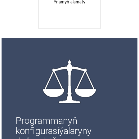
Ynamyň alamaty
Programmanyň
konfigurasiýalaryny