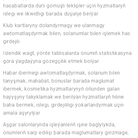
hasabatlarda dürli görnüşli teklipler üçin hyzmatlaryň
islegi we likwidligi barada düşünje berýär.
Klub kartlaryny dolandyrmagy we ulanmagy
awtomatlaşdyrmak bilen, solariumlar bilen işlemek has
girdejili.
Islendik wagt, ýörite tablisalarda önümiň statistikasyna
görä ýagdaýyna gözegçilik etmek bolýar.
Habar ibermegi awtomatlaşdyrmak, solarium bilen
tanyşmak, mahabat, bonuslar barada maglumat
ibermek, kosmetika hyzmatlarynyň öňünden galan
haýyşyny takyklamak we berilýän hyzmatlaryň hiline
baha bermek, islegi, girdejililigi ýokarlandyrmak üçin
amala aşyrylýar.
Aşgar salonlarynda işleýänleriň işine baglylykda,
önümleriň sarp edilişi barada maglumatlary girizmäge,