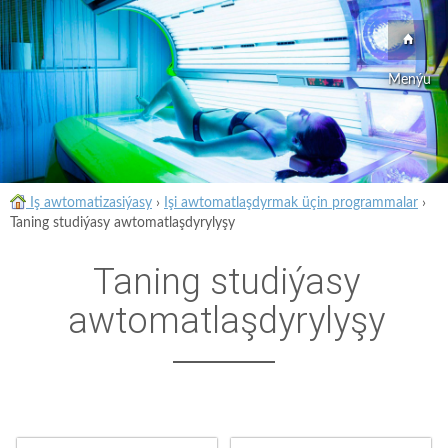
Menýu
Iş awtomatizasiýasy
›
Işi awtomatlaşdyrmak üçin programmalar
›
Taning studiýasy awtomatlaşdyrylyşy
Taning studiýasy
awtomatlaşdyrylyşy