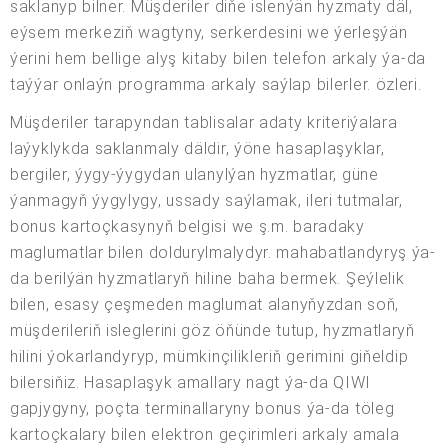
saklanyp bilner. Müşderiler diňe islenýän hyzmaty däl,
eýsem merkeziň wagtyny, serkerdesini we ýerleşýän
ýerini hem bellige alyş kitaby bilen telefon arkaly ýa-da
taýýar onlaýn programma arkaly saýlap bilerler. özleri.
Müşderiler tarapyndan tablisalar adaty kriteriýalara
laýyklykda saklanmaly däldir, ýöne hasaplaşyklar,
bergiler, ýygy-ýygydan ulanylýan hyzmatlar, güne
ýanmagyň ýygylygy, ussady saýlamak, ileri tutmalar,
bonus kartoçkasynyň belgisi we ş.m. baradaky
maglumatlar bilen doldurylmalydyr. mahabatlandyryş ýa-
da berilýän hyzmatlaryň hiline baha bermek. Şeýlelik
bilen, esasy çeşmeden maglumat alanyňyzdan soň,
müşderileriň isleglerini göz öňünde tutup, hyzmatlaryň
hilini ýokarlandyryp, mümkinçilikleriň gerimini giňeldip
bilersiňiz. Hasaplaşyk amallary nagt ýa-da QIWI
gapjygyny, poçta terminallaryny bonus ýa-da töleg
kartoçkalary bilen elektron geçirimleri arkaly amala