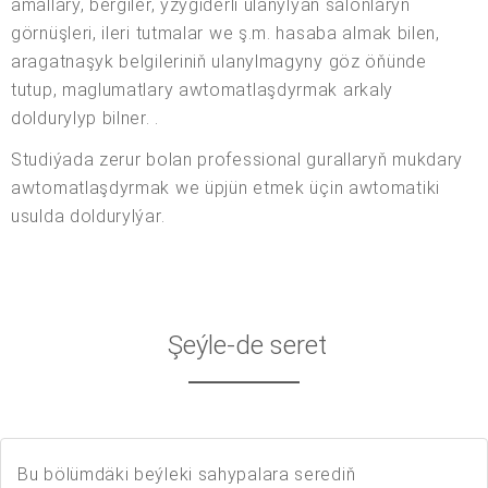
amallary, bergiler, yzygiderli ulanylýan salonlaryň
görnüşleri, ileri tutmalar we ş.m. hasaba almak bilen,
aragatnaşyk belgileriniň ulanylmagyny göz öňünde
tutup, maglumatlary awtomatlaşdyrmak arkaly
doldurylyp bilner. .
Studiýada zerur bolan professional gurallaryň mukdary
awtomatlaşdyrmak we üpjün etmek üçin awtomatiki
usulda doldurylýar.
Şeýle-de seret
Bu bölümdäki beýleki sahypalara serediň