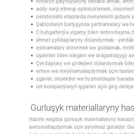
mmaryň galyndylaryny hasaba almak, ammary
addy sarp etmegi optimizirlemek, önümleri
perationshli etaplarda meseleleriň gidişini 
Şablonlaryň barlygynda şertnamalary we 
C buhgalteriýa ulgamy bilen sinhronlaşma,
ähmet çykdajylaryny dolandyrmak - ýerdäki
eýilnamalary döretmek we goldamak, möhlet
üşderiler bilen islegleri we aragatnaşygy 
Çykdajylary we girdejileri dolandyrmak bile
erňew we meýilnamalaşdyrmak üçin taslam
şgärler, obýektler we hyzmatdaşlar barad
ürli kompaniýanyň işgärleri üçin giriş derej
Gurluşyk materiallaryny h
Häzirki wagtda gurluşyk materiallaryny hasa
awtomatlaşdyrmak üçin aýrylmaz guraldyr. Gu