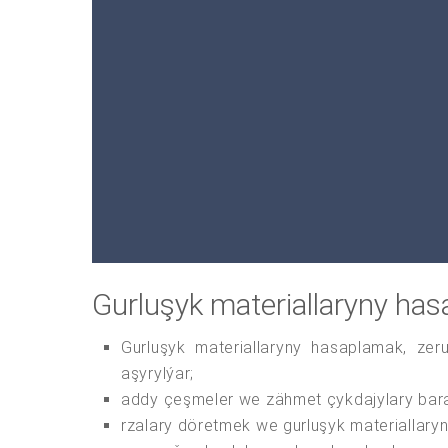
Gurluşyk materiallaryny ha
Gurluşyk materiallaryny hasaplamak, zer
aşyrylýar;
addy çeşmeler we zähmet çykdajylary bara
rzalary döretmek we gurluşyk materiallary