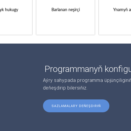
yk hukugy
Barlanan neşirçi
Ynamyň a
Programmanyň konfigur
Aýry sahypada programma üpjünçiliginiň 
deňeşdirip bilersiňiz.
SAZLAMALARY DEŇEŞDIRIŇ