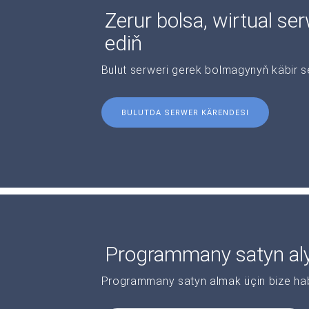
Zerur bolsa, wirtual se
ediň
Bulut serweri gerek bolmagynyň käbir s
BULUTDA SERWER KÄRENDESI
Programmany satyn al
Programmany satyn almak üçin bize haba