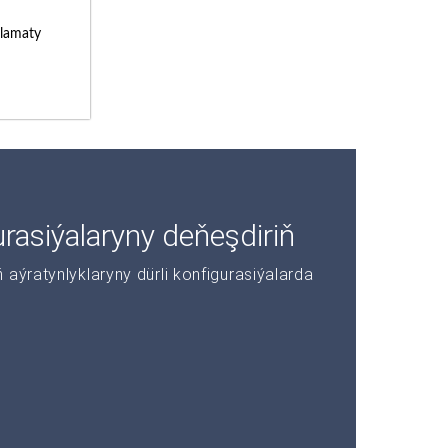
lamaty
asiýalaryny deňeşdiriň
aýratynlyklaryny dürli konfigurasiýalarda