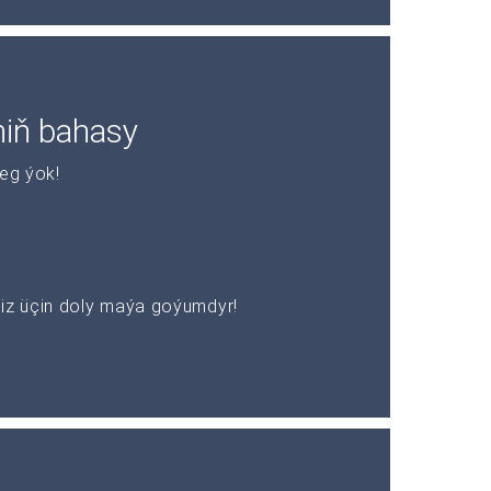
niň bahasy
leg ýok!
z üçin doly maýa goýumdyr!