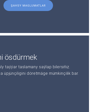
ŞAHSY MAGLUMATLAR
ni ösdürmek
y taýýar taslamany saýlap bilersiňiz.
üpjünçiligini döretmäge mümkinçilik bar.