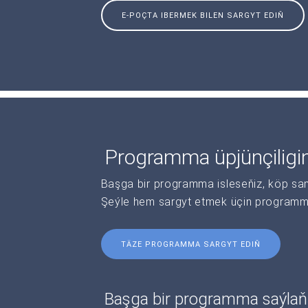
E-POÇTA IBERMEK BILEN SARGYT EDIŇ
Programma üpjünçiligi
Başga bir programma isleseňiz, köp sanl
Şeýle hem sargyt etmek üçin programma 
TÄZE PROGRAMMA SARGYT EDIŇ
Başga bir programma saýlaň