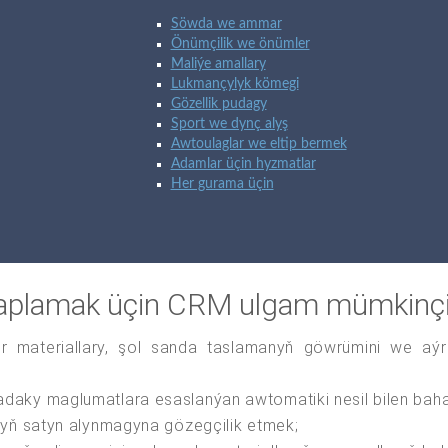
Söwda we ammar
Önümçilik we önümler
Maliýe amallary
Lukmançylyk kömegi
Gözellik pudagy
Sport we dynç alyş
Awtoulaglar we eltip bermek
Adamlar üçin hyzmatlar
Her gurama üçin
saplamak üçin CRM ulgam mümkinçili
ur materiallary, şol sanda taslamanyň göwrümini we aýr
daky maglumatlara esaslanýan awtomatiki nesil bilen bah
nyň satyn alynmagyna gözegçilik etmek;