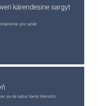
rweri kärendesine sargyt
ebäplerine göz aýlaň.
yň
r ýa-da habar iberip bilersiňiz