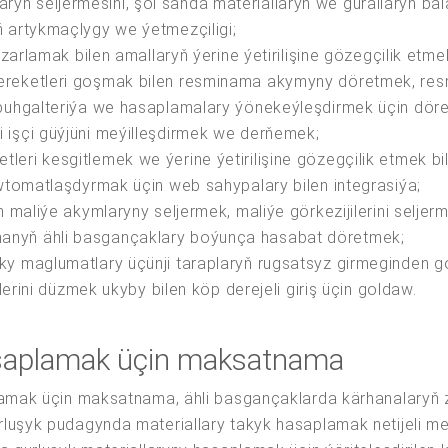
ň seljermesini, şol sanda materiallaryň we gurallaryň bala
ň artykmaçlygy we ýetmezçiligi;
yzarlamak bilen amallaryň ýerine ýetirilişine gözegçilik etme
hereketleri goşmak bilen resminama akymyny döretmek, re
 buhgalteriýa we hasaplamalary ýönekeýleşdirmek üçin döred
 işçi güýjüni meýilleşdirmek we derňemek;
leri kesgitlemek we ýerine ýetirilişine gözegçilik etmek b
awtomatlaşdyrmak üçin web sahypalary bilen integrasiýa;
n maliýe akymlaryny seljermek, maliýe görkezijilerini seljer
anyň ähli basgançaklary boýunça hasabat döretmek;
aky maglumatlary üçünji taraplaryň rugsatsyz girmeginden
elerini düzmek ukyby bilen köp derejeli giriş üçin goldaw.
asaplamak üçin maksatnama
plamak üçin maksatnama, ähli basgançaklarda kärhanalaryň
rluşyk pudagynda materiallary takyk hasaplamak netijeli 