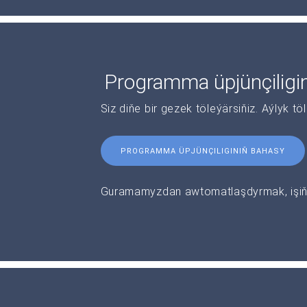
Programma üpjünçiligi
Siz diňe bir gezek töleýärsiňiz. Aýlyk tö
PROGRAMMA ÜPJÜNÇILIGINIŇ BAHASY
Guramamyzdan awtomatlaşdyrmak, işiňi