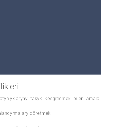
kleri
atynlyklaryny takyk kesgitlemek bilen amala
alandyrmalary döretmek;