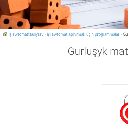
Iş awtomatizasiýasy
›
Işi awtomatlaşdyrmak üçin programmalar
›
Gu
Gurluşyk mat