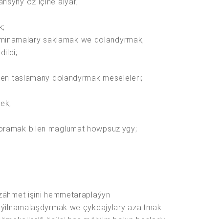
nsyny öz içine alýar;
k;
sminamalary saklamak we dolandyrmak;
ildi;
ilen taslamany dolandyrmak meseleleri;
mek;
 goramak bilen maglumat howpsuzlygy;
 zähmet işini hemmetaraplaýyn
meýilnamalaşdyrmak we çykdajylary azaltmak