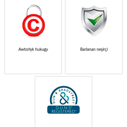
Awtorlyk hukugy
Barlanan neşirçi