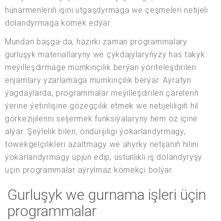
hünärmenleriň işini utgaşdyrmaga we çeşmeleri netijeli
dolandyrmaga kömek edýär.
Mundan başga-da, häzirki zaman programmalary
gurluşyk materiallaryny we çykdajylaryňyzy has takyk
meýilleşdirmäge mümkinçilik berýän ýöriteleşdirilen
enjamlary yzarlamaga mümkinçilik berýär. Aýratyn
ýagdaýlarda, programmalar meýilleşdirilen çäreleriň
ýerine ýetirilişine gözegçilik etmek we netijeliligiň hil
görkezijilerini seljermek funksiýalaryny hem öz içine
alýar. Şeýlelik bilen, öndürijiligi ýokarlandyrmagy,
töwekgelçilikleri azaltmagy we ahyrky netijäniň hilini
ýokarlandyrmagy üpjün edip, üstünlikli iş dolandyryşy
üçin programmalar aýrylmaz kömekçi bolýar.
Gurluşyk we gurnama işleri üçin
programmalar