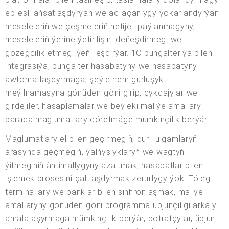
ep-esli aňsatlaşdyrýan we aç-açanlygy ýokarlandyrýan
meseleleriň we çeşmeleriň netijeli paýlanmagyny,
meseleleriň ýerine ýetirilişini deňeşdirmegi we
gözegçilik etmegi ýeňilleşdirýär. 1C buhgalteriýa bilen
integrasiýa, buhgalter hasabatyny we hasabatyny
awtomatlaşdyrmaga, şeýle hem gurluşyk
meýilnamasyna gönüden-göni girip, çykdajylar we
girdejiler, hasaplamalar we beýleki maliýe amallary
barada maglumatlary döretmäge mümkinçilik berýär.
Maglumatlary el bilen geçirmegiň, dürli ulgamlaryň
arasynda geçmegiň, ýalňyşlyklaryň we wagtyň
ýitmeginiň ähtimallygyny azaltmak, hasabatlar bilen
işlemek prosesini çaltlaşdyrmak zerurlygy ýok. Töleg
terminallary we banklar bilen sinhronlaşmak, maliýe
amallaryny gönüden-göni programma üpjünçiligi arkaly
amala aşyrmaga mümkinçilik berýär, potratçylar, üpjün