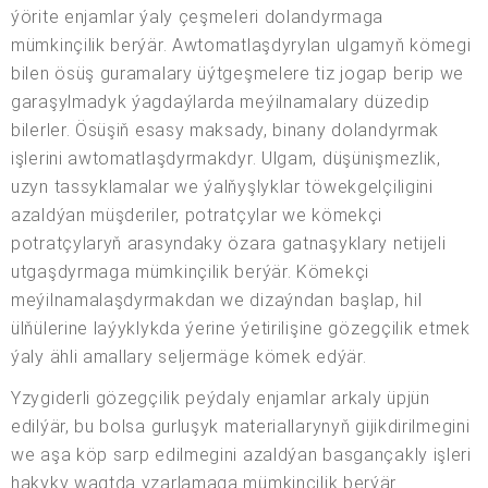
ýörite enjamlar ýaly çeşmeleri dolandyrmaga
mümkinçilik berýär. Awtomatlaşdyrylan ulgamyň kömegi
bilen ösüş guramalary üýtgeşmelere tiz jogap berip we
garaşylmadyk ýagdaýlarda meýilnamalary düzedip
bilerler. Ösüşiň esasy maksady, binany dolandyrmak
işlerini awtomatlaşdyrmakdyr. Ulgam, düşünişmezlik,
uzyn tassyklamalar we ýalňyşlyklar töwekgelçiligini
azaldýan müşderiler, potratçylar we kömekçi
potratçylaryň arasyndaky özara gatnaşyklary netijeli
utgaşdyrmaga mümkinçilik berýär. Kömekçi
meýilnamalaşdyrmakdan we dizaýndan başlap, hil
ülňülerine laýyklykda ýerine ýetirilişine gözegçilik etmek
ýaly ähli amallary seljermäge kömek edýär.
Yzygiderli gözegçilik peýdaly enjamlar arkaly üpjün
edilýär, bu bolsa gurluşyk materiallarynyň gijikdirilmegini
we aşa köp sarp edilmegini azaldýan basgançakly işleri
hakyky wagtda yzarlamaga mümkinçilik berýär.