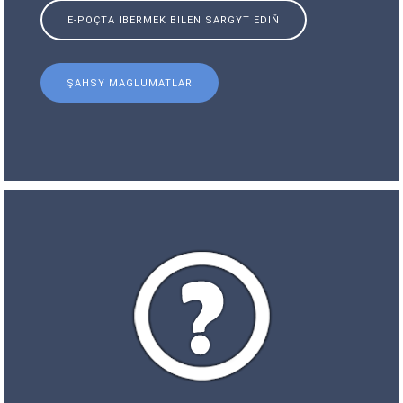
E-POÇTA IBERMEK BILEN SARGYT EDIŇ
ŞAHSY MAGLUMATLAR