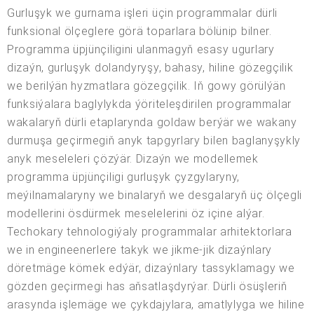
Gurluşyk we gurnama işleri üçin programmalar dürli
funksional ölçeglere görä toparlara bölünip bilner.
Programma üpjünçiligini ulanmagyň esasy ugurlary
dizaýn, gurluşyk dolandyryşy, bahasy, hiline gözegçilik
we berilýän hyzmatlara gözegçilik. Iň gowy görülýän
funksiýalara baglylykda ýöriteleşdirilen programmalar
wakalaryň dürli etaplarynda goldaw berýär we wakany
durmuşa geçirmegiň anyk tapgyrlary bilen baglanyşykly
anyk meseleleri çözýär. Dizaýn we modellemek
programma üpjünçiligi gurluşyk çyzgylaryny,
meýilnamalaryny we binalaryň we desgalaryň üç ölçegli
modellerini ösdürmek meselelerini öz içine alýar.
Techokary tehnologiýaly programmalar arhitektorlara
we in engineenerlere takyk we jikme-jik dizaýnlary
döretmäge kömek edýär, dizaýnlary tassyklamagy we
gözden geçirmegi has aňsatlaşdyrýar. Dürli ösüşleriň
arasynda işlemäge we çykdajylara, amatlylyga we hiline