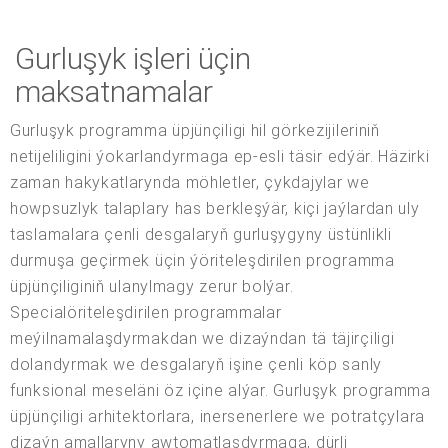
Gurluşyk işleri üçin
maksatnamalar
Gurluşyk programma üpjünçiligi hil görkezijileriniň
netijeliligini ýokarlandyrmaga ep-esli täsir edýär. Häzirki
zaman hakykatlarynda möhletler, çykdajylar we
howpsuzlyk talaplary has berkleşýär, kiçi jaýlardan uly
taslamalara çenli desgalaryň gurluşygyny üstünlikli
durmuşa geçirmek üçin ýöriteleşdirilen programma
üpjünçiliginiň ulanylmagy zerur bolýar.
Specialöriteleşdirilen programmalar
meýilnamalaşdyrmakdan we dizaýndan tä täjirçiligi
dolandyrmak we desgalaryň işine çenli köp sanly
funksional meseläni öz içine alýar. Gurluşyk programma
üpjünçiligi arhitektorlara, inersenerlere we potratçylara
dizaýn amallaryny awtomatlaşdyrmaga, dürli