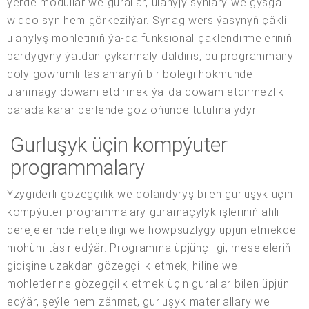
ýerde modullar we gurallar, ulanyjy synlary we gysga
wideo syn hem görkezilýär. Synag wersiýasynyň çäkli
ulanylyş möhletiniň ýa-da funksional çäklendirmeleriniň
bardygyny ýatdan çykarmaly däldiris, bu programmany
doly göwrümli taslamanyň bir bölegi hökmünde
ulanmagy dowam etdirmek ýa-da dowam etdirmezlik
barada karar berlende göz öňünde tutulmalydyr.
Gurluşyk üçin kompýuter
programmalary
Yzygiderli gözegçilik we dolandyryş bilen gurluşyk üçin
kompýuter programmalary guramaçylyk işleriniň ähli
derejelerinde netijeliligi we howpsuzlygy üpjün etmekde
möhüm täsir edýär. Programma üpjünçiligi, meseleleriň
gidişine uzakdan gözegçilik etmek, hiline we
möhletlerine gözegçilik etmek üçin gurallar bilen üpjün
edýär, şeýle hem zähmet, gurluşyk materiallary we