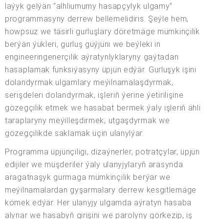
laýyk gelýän "alhliumumy hasapçylyk ulgamy"
programmasyny derrew bellemelidiris. Şeýle hem,
howpsuz we täsirli gurluşlary döretmäge mümkinçilik
berýän ýükleri, gurluş güýjüni we beýleki in
engineeringenerçilik aýratynlyklaryny gaýtadan
hasaplamak funksiýasyny üpjün edýär. Gurluşyk işini
dolandyrmak ulgamlary meýilnamalaşdyrmak,
serişdeleri dolandyrmak, işleriň ýerine ýetirilişine
gözegçilik etmek we hasabat bermek ýaly işleriň ähli
taraplaryny meýilleşdirmek, utgaşdyrmak we
gözegçilikde saklamak üçin ulanylýar.
Programma üpjünçiligi, dizaýnerler, potratçylar, üpjün
edijiler we müşderiler ýaly ulanyjylaryň arasynda
aragatnaşyk gurmaga mümkinçilik berýär we
meýilnamalardan gyşarmalary derrew kesgitlemäge
kömek edýär. Her ulanyjy ulgamda aýratyn hasaba
alynar we hasabyň girişini we parolyny görkezip, iş