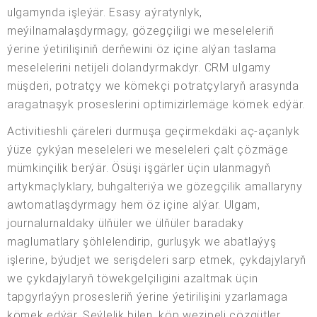
ulgamynda işleýär. Esasy aýratynlyk,
meýilnamalaşdyrmagy, gözegçiligi we meseleleriň
ýerine ýetirilişiniň derňewini öz içine alýan taslama
meselelerini netijeli dolandyrmakdyr. CRM ulgamy
müşderi, potratçy we kömekçi potratçylaryň arasynda
aragatnaşyk proseslerini optimizirlemäge kömek edýär.
Activitieshli çäreleri durmuşa geçirmekdäki aç-açanlyk
ýüze çykýan meseleleri we meseleleri çalt çözmäge
mümkinçilik berýär. Ösüşi işgärler üçin ulanmagyň
artykmaçlyklary, buhgalteriýa we gözegçilik amallaryny
awtomatlaşdyrmagy hem öz içine alýar. Ulgam,
journalurnaldaky ülňüler we ülňüler baradaky
maglumatlary şöhlelendirip, gurluşyk we abatlaýyş
işlerine, býudjet we serişdeleri sarp etmek, çykdajylaryň
we çykdajylaryň töwekgelçiligini azaltmak üçin
tapgyrlaýyn prosesleriň ýerine ýetirilişini yzarlamaga
kömek edýär. Şeýlelik bilen, köp wezipeli çözgütler