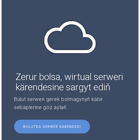
Zerur bolsa, wirtual serweri
kärendesine sargyt ediň
Bulut serweri gerek bolmagynyň käbir
sebäplerine göz aýlaň.
BULUTDA SERWER KÄRENDESI