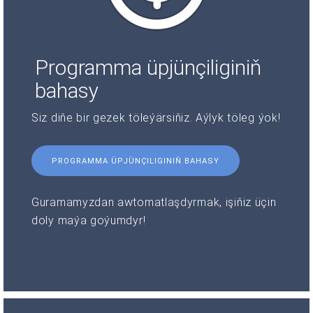
Programma üpjünçiliginiň
bahasy
Siz diňe bir gezek töleýärsiňiz. Aýlyk töleg ýok!
PROGRAMMA ÜPJÜNÇILIGINIŇ BAHASY
Guramamyzdan awtomatlaşdyrmak, işiňiz üçin
doly maýa goýumdyr!