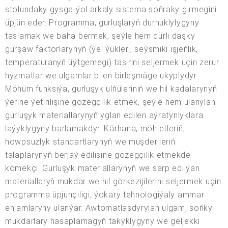
stolundaky gysga ýol arkaly sistema soňraky girmegini
üpjün eder. Programma, gurluşlaryň durnuklylygyny
taslamak we baha bermek, şeýle hem dürli daşky
gurşaw faktorlarynyň (ýel ýükleri, seýsmiki işjeňlik,
temperaturanyň üýtgemegi) täsirini seljermek üçin zerur
hyzmatlar we ulgamlar bilen birleşmäge ukyplydyr.
Möhüm funksiýa, gurluşyk ülňüleriniň we hil kadalarynyň
ýerine ýetirilişine gözegçilik etmek, şeýle hem ulanylan
gurluşyk materiallarynyň yglan edilen aýratynlyklara
laýyklygyny barlamakdyr. Kärhana, möhletleriň,
howpsuzlyk standartlarynyň we müşderileriň
talaplarynyň berjaý edilişine gözegçilik etmekde
kömekçi. Gurluşyk materiallarynyň we sarp edilýän
materiallaryň mukdar we hil görkezijilerini seljermek üçin
programma üpjünçiligi, ýokary tehnologiýaly ammar
enjamlaryny ulanýar. Awtomatlaşdyrylan ulgam, soňky
mukdarlary hasaplamagyň takyklygyny we geljekki