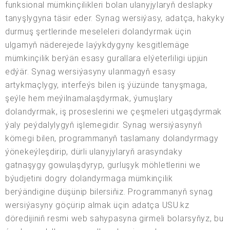
funksional mümkinçilikleri bolan ulanyjylaryň deslapky
tanyşlygyna täsir eder. Synag wersiýasy, adatça, hakyky
durmuş şertlerinde meseleleri dolandyrmak üçin
ulgamyň näderejede laýykdygyny kesgitlemäge
mümkinçilik berýän esasy gurallara elýeterliligi üpjün
edýär. Synag wersiýasyny ulanmagyň esasy
artykmaçlygy, interfeýs bilen iş ýüzünde tanyşmaga,
şeýle hem meýilnamalaşdyrmak, ýumuşlary
dolandyrmak, iş proseslerini we çeşmeleri utgaşdyrmak
ýaly peýdalylygyň işlemegidir. Synag wersiýasynyň
kömegi bilen, programmanyň taslamany dolandyrmagy
ýönekeýleşdirip, dürli ulanyjylaryň arasyndaky
gatnaşygy gowulaşdyryp, gurluşyk möhletlerini we
býudjetini dogry dolandyrmaga mümkinçilik
berýändigine düşünip bilersiňiz. Programmanyň synag
wersiýasyny göçürip almak üçin adatça USU.kz
döredijiniň resmi web sahypasyna girmeli bolarsyňyz, bu