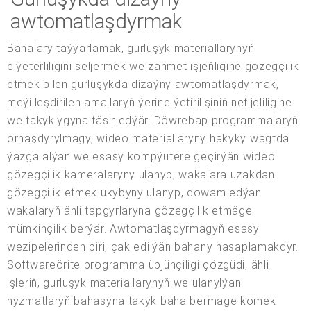
awtomatlaşdyrmak
Bahalary taýýarlamak, gurluşyk materiallarynyň
elýeterliligini seljermek we zähmet işjeňligine gözegçilik
etmek bilen gurluşykda dizaýny awtomatlaşdyrmak,
meýilleşdirilen amallaryň ýerine ýetirilişiniň netijeliligine
we takyklygyna täsir edýär. Döwrebap programmalaryň
ornaşdyrylmagy, wideo materiallaryny hakyky wagtda
ýazga alýan we esasy kompýutere geçirýän wideo
gözegçilik kameralaryny ulanyp, wakalara uzakdan
gözegçilik etmek ukybyny ulanyp, dowam edýän
wakalaryň ähli tapgyrlaryna gözegçilik etmäge
mümkinçilik berýär. Awtomatlaşdyrmagyň esasy
wezipelerinden biri, çak edilýän bahany hasaplamakdyr.
Softwareörite programma üpjünçiligi çözgüdi, ähli
işleriň, gurluşyk materiallarynyň we ulanylýan
hyzmatlaryň bahasyna takyk baha bermäge kömek