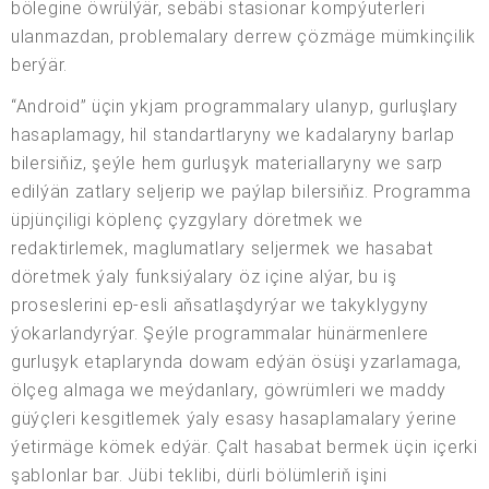
bölegine öwrülýär, sebäbi stasionar kompýuterleri
ulanmazdan, problemalary derrew çözmäge mümkinçilik
berýär.
“Android” üçin ykjam programmalary ulanyp, gurluşlary
hasaplamagy, hil standartlaryny we kadalaryny barlap
bilersiňiz, şeýle hem gurluşyk materiallaryny we sarp
edilýän zatlary seljerip we paýlap bilersiňiz. Programma
üpjünçiligi köplenç çyzgylary döretmek we
redaktirlemek, maglumatlary seljermek we hasabat
döretmek ýaly funksiýalary öz içine alýar, bu iş
proseslerini ep-esli aňsatlaşdyrýar we takyklygyny
ýokarlandyrýar. Şeýle programmalar hünärmenlere
gurluşyk etaplarynda dowam edýän ösüşi yzarlamaga,
ölçeg almaga we meýdanlary, göwrümleri we maddy
güýçleri kesgitlemek ýaly esasy hasaplamalary ýerine
ýetirmäge kömek edýär. Çalt hasabat bermek üçin içerki
şablonlar bar. Jübi teklibi, dürli bölümleriň işini