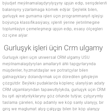
býudjet meýilnamalaşdyrylyşyny üpjün edip, serişdeleriň
balansyny yzarlamaga kömek edýär. Şeýlelik bilen,
gurluşyk we gurnama işleri üçin programmanyň işleýşi
boýunça klassifikasiýasy, işleriň ýerine ýetirilmegine
toplumlaýyn çemeleşmegi üpjün edip, esasy ölçegleri
öz içine alýar.
Gurluşyk işleri üçin Crm ulgamy
Gurluşyk işleri üçin uniwersal CRM ulgamy USU
meýilnamalaşdyrylan amallaryň ähli tapgyrlarynda
müşderiler, hyzmatdaşlar we potratçylar bilen
gatnaşyklary dolandyrmak üçin döredilen giňişleýin
çözgütdir. Beýleki pudaklarda köplenç ulanylýan adaty
CRM ulgamlaryndan tapawutlylykda, gurluşyk üçin CRM
bu işiň aýratynlyklaryny göz öňünde tutýar, çylşyrymly
taslama çäreleri, köp adamly we köp sanly ulanyjy, bir
giriş we maglumat alyş-çalşygy bilen bir köp ulanyjy