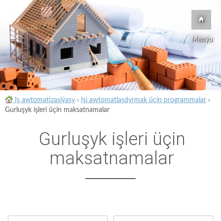
Menýu
Iş awtomatizasiýasy
›
Işi awtomatlaşdyrmak üçin programmalar
›
Gurluşyk işleri üçin maksatnamalar
Gurluşyk işleri üçin
maksatnamalar