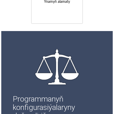
Ynamyň alamaty
Programmanyň
konfigurasiýalaryny