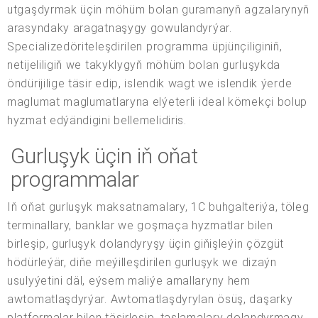
utgaşdyrmak üçin möhüm bolan guramanyň agzalarynyň
arasyndaky aragatnaşygy gowulandyrýar.
Specializedöriteleşdirilen programma üpjünçiliginiň,
netijeliligiň we takyklygyň möhüm bolan gurluşykda
öndürijilige täsir edip, islendik wagt we islendik ýerde
maglumat maglumatlaryna elýeterli ideal kömekçi bolup
hyzmat edýändigini bellemelidiris.
Gurluşyk üçin iň oňat
programmalar
Iň oňat gurluşyk maksatnamalary, 1C buhgalteriýa, töleg
terminallary, banklar we goşmaça hyzmatlar bilen
birleşip, gurluşyk dolandyryşy üçin giňişleýin çözgüt
hödürleýär, diňe meýilleşdirilen gurluşyk we dizaýn
usulyýetini däl, eýsem maliýe amallaryny hem
awtomatlaşdyrýar. Awtomatlaşdyrylan ösüş, daşarky
platformalar bilen täsirleşip, taslamalary dolandyrmagy