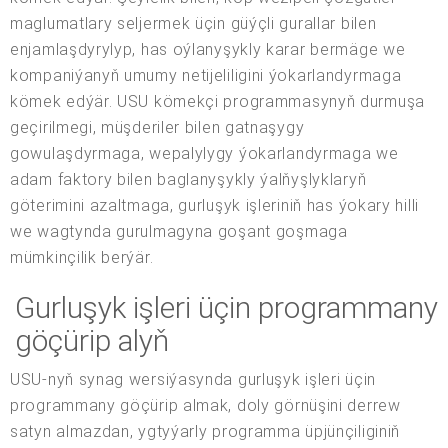
maglumatlary seljermek üçin güýçli gurallar bilen
enjamlaşdyrylyp, has oýlanyşykly karar bermäge we
kompaniýanyň umumy netijeliligini ýokarlandyrmaga
kömek edýär. USU kömekçi programmasynyň durmuşa
geçirilmegi, müşderiler bilen gatnaşygy
gowulaşdyrmaga, wepalylygy ýokarlandyrmaga we
adam faktory bilen baglanyşykly ýalňyşlyklaryň
göterimini azaltmaga, gurluşyk işleriniň has ýokary hilli
we wagtynda gurulmagyna goşant goşmaga
mümkinçilik berýär.
Gurluşyk işleri üçin programmany
göçürip alyň
USU-nyň synag wersiýasynda gurluşyk işleri üçin
programmany göçürip almak, doly görnüşini derrew
satyn almazdan, ygtyýarly programma üpjünçiliginiň