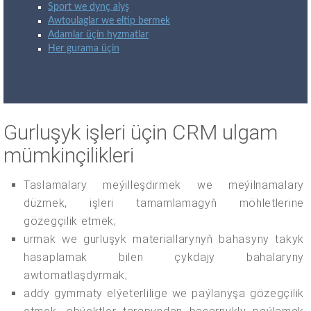
Sport we dynç alyş
Awtoulaglar we eltip bermek
Adamlar üçin hyzmatlar
Her gurama üçin
Gurluşyk işleri üçin CRM ulgam
mümkinçilikleri
Taslamalary meýilleşdirmek we meýilnamalary
düzmek, işleri tamamlamagyň möhletlerine
gözegçilik etmek;
urmak we gurluşyk materiallarynyň bahasyny takyk
hasaplamak bilen çykdajy bahalaryny
awtomatlaşdyrmak;
addy gymmaty elýeterlilige we paýlanyşa gözegçilik