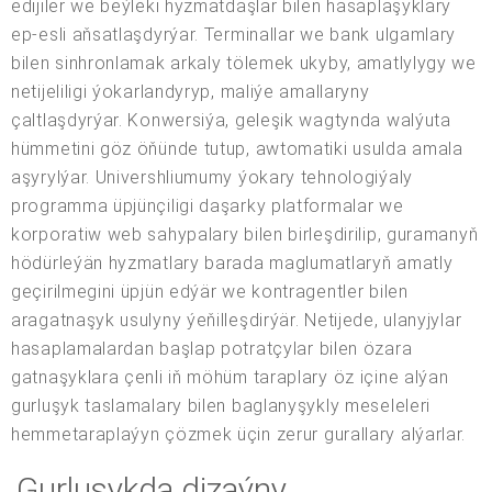
edijiler we beýleki hyzmatdaşlar bilen hasaplaşyklary
ep-esli aňsatlaşdyrýar. Terminallar we bank ulgamlary
bilen sinhronlamak arkaly tölemek ukyby, amatlylygy we
netijeliligi ýokarlandyryp, maliýe amallaryny
çaltlaşdyrýar. Konwersiýa, geleşik wagtynda walýuta
hümmetini göz öňünde tutup, awtomatiki usulda amala
aşyrylýar. Univershliumumy ýokary tehnologiýaly
programma üpjünçiligi daşarky platformalar we
korporatiw web sahypalary bilen birleşdirilip, guramanyň
hödürleýän hyzmatlary barada maglumatlaryň amatly
geçirilmegini üpjün edýär we kontragentler bilen
aragatnaşyk usulyny ýeňilleşdirýär. Netijede, ulanyjylar
hasaplamalardan başlap potratçylar bilen özara
gatnaşyklara çenli iň möhüm taraplary öz içine alýan
gurluşyk taslamalary bilen baglanyşykly meseleleri
hemmetaraplaýyn çözmek üçin zerur gurallary alýarlar.
Gurluşykda dizaýny