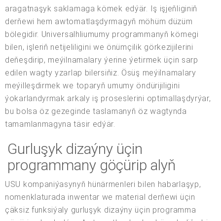
aragatnaşyk saklamaga kömek edýär. Iş işjeňliginiň
derňewi hem awtomatlaşdyrmagyň möhüm düzüm
bölegidir. Universalhliumumy programmanyň kömegi
bilen, işleriň netijeliligini we önümçilik görkezijilerini
deňeşdirip, meýilnamalary ýerine ýetirmek üçin sarp
edilen wagty yzarlap bilersiňiz. Ösüş meýilnamalary
meýilleşdirmek we toparyň umumy öndürijiligini
ýokarlandyrmak arkaly iş proseslerini optimallaşdyrýar,
bu bolsa öz gezeginde taslamanyň öz wagtynda
tamamlanmagyna täsir edýär.
Gurluşyk dizaýny üçin
programmany göçürip alyň
USU kompaniýasynyň hünärmenleri bilen habarlaşyp,
nomenklaturada inwentar we material derňewi üçin
çäksiz funksiýaly gurluşyk dizaýny üçin programma