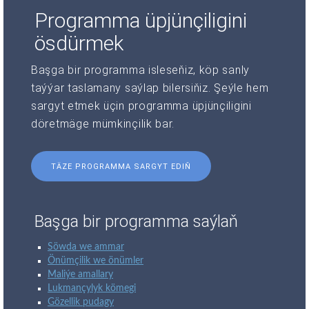
Programma üpjünçiligini
ösdürmek
Başga bir programma isleseňiz, köp sanly
taýýar taslamany saýlap bilersiňiz. Şeýle hem
sargyt etmek üçin programma üpjünçiligini
döretmäge mümkinçilik bar.
TÄZE PROGRAMMA SARGYT EDIŇ
Başga bir programma saýlaň
Söwda we ammar
Önümçilik we önümler
Maliýe amallary
Lukmançylyk kömegi
Gözellik pudagy