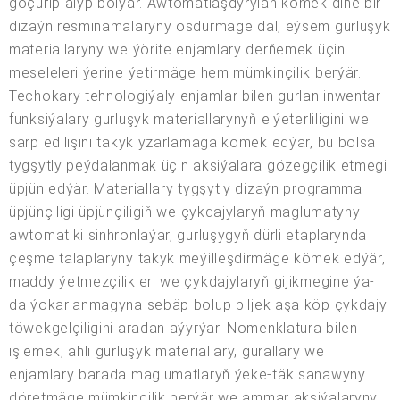
göçürip alyp bolýar. Awtomatlaşdyrylan kömek diňe bir
dizaýn resminamalaryny ösdürmäge däl, eýsem gurluşyk
materiallaryny we ýörite enjamlary derňemek üçin
meseleleri ýerine ýetirmäge hem mümkinçilik berýär.
Techokary tehnologiýaly enjamlar bilen gurlan inwentar
funksiýalary gurluşyk materiallarynyň elýeterliligini we
sarp edilişini takyk yzarlamaga kömek edýär, bu bolsa
tygşytly peýdalanmak üçin aksiýalara gözegçilik etmegi
üpjün edýär. Materiallary tygşytly dizaýn programma
üpjünçiligi üpjünçiligiň we çykdajylaryň maglumatyny
awtomatiki sinhronlaýar, gurluşygyň dürli etaplarynda
çeşme talaplaryny takyk meýilleşdirmäge kömek edýär,
maddy ýetmezçilikleri we çykdajylaryň gijikmegine ýa-
da ýokarlanmagyna sebäp bolup biljek aşa köp çykdajy
töwekgelçiligini aradan aýyrýar. Nomenklatura bilen
işlemek, ähli gurluşyk materiallary, gurallary we
enjamlary barada maglumatlaryň ýeke-täk sanawyny
döretmäge mümkinçilik berýär we ammar aksiýalaryny