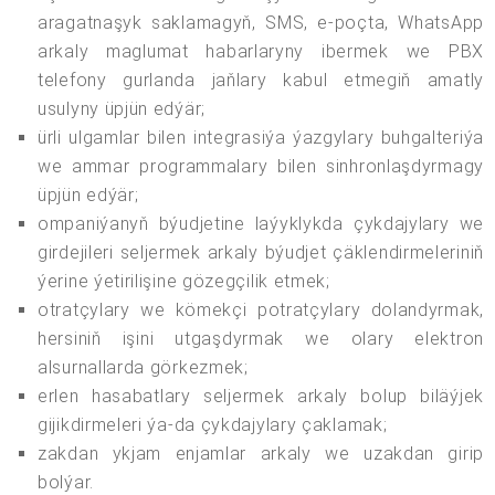
aragatnaşyk saklamagyň, SMS, e-poçta, WhatsApp
arkaly maglumat habarlaryny ibermek we PBX
telefony gurlanda jaňlary kabul etmegiň amatly
usulyny üpjün edýär;
ürli ulgamlar bilen integrasiýa ýazgylary buhgalteriýa
we ammar programmalary bilen sinhronlaşdyrmagy
üpjün edýär;
ompaniýanyň býudjetine laýyklykda çykdajylary we
girdejileri seljermek arkaly býudjet çäklendirmeleriniň
ýerine ýetirilişine gözegçilik etmek;
otratçylary we kömekçi potratçylary dolandyrmak,
hersiniň işini utgaşdyrmak we olary elektron
alsurnallarda görkezmek;
erlen hasabatlary seljermek arkaly bolup biläýjek
gijikdirmeleri ýa-da çykdajylary çaklamak;
zakdan ykjam enjamlar arkaly we uzakdan girip
bolýar.