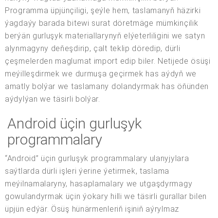
Programma üpjünçiligi, şeýle hem, taslamanyň häzirki
ýagdaýy barada bitewi surat döretmäge mümkinçilik
berýän gurluşyk materiallarynyň elýeterliligini we satyn
alynmagyny deňeşdirip, çalt teklip döredip, dürli
çeşmelerden maglumat import edip biler. Netijede ösüşi
meýilleşdirmek we durmuşa geçirmek has aýdyň we
amatly bolýar we taslamany dolandyrmak has öňünden
aýdylýan we täsirli bolýar.
Android üçin gurluşyk
programmalary
“Android” üçin gurluşyk programmalary ulanyjylara
saýtlarda dürli işleri ýerine ýetirmek, taslama
meýilnamalaryny, hasaplamalary we utgaşdyrmagy
gowulandyrmak üçin ýokary hilli we täsirli gurallar bilen
üpjün edýär. Ösüş hünärmenleriň işiniň aýrylmaz