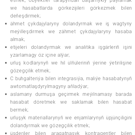
etmek, obýektler tarapyndan başarnykly paýlamak
we hasabatlarda görkezijileri görkezmek bilen
deňeşdirmek;
ähmet çykdajylaryny dolandyrmak we iş wagtyny
meýilleşdirmek we zähmet çykdajylaryny hasaba
almak;
etijeleri dolandyrmak we analitika işgärleriň işini
yzarlamagy öz içine alýar;
urluş kodlarynyň we hil ülňüleriniň ýerine ýetirilişine
gözegçilik etmek;
C buhgalteriýa bilen integrasiýa, maliýe hasabatynyň
awtomatlaşdyrylmagyny aňladýar;
aslamany durmuşa geçirmek meýilnamasy barada
hasabat döretmek we saklamak bilen hasabat
bermek;
urluşyk materiallarynyň we enjamlarynyň üpjünçiligini
dolandyrmak we gözegçilik etmek;
üşderiler bilen aragatnaşyk kontragentler bilen