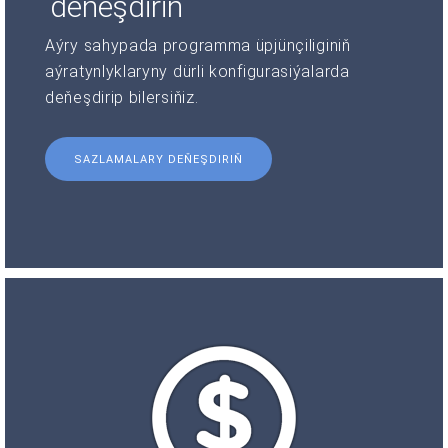
deňeşdiriň
Aýry sahypada programma üpjünçiliginiň
aýratynlyklaryny dürli konfigurasiýalarda
deňeşdirip bilersiňiz.
SAZLAMALARY DEŇEŞDIRIŇ