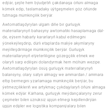
edýär, şeýle hem býudjetiň çakdanaşa öňüni almaga
kömek edip, taslamadaky üýtgeşmeleri göz öňünde
tutmaga mümkinçilik berýär.
Awtomatlaşdyrylan ulgam diňe bir gurluşyk
materiallarynyň bahasyny awtomatiki hasaplamaga däl-
de, eýsem habarly kararlaryň kabul edilmegini
ýönekeýleşdirip, dürli etaplarda maliýe akymlaryny
meýilleşdirmäge mümkinçilik berýär. Gurluşyk
materiallarynyň elýeterliligine gözegçilik etmek we
olaryň sarp edilişini dolandyrmak hem möhüm wezipe.
Awtomatlaşdyrylan ösüş gurluşyk materiallarynyň
balansyny, olary satyn almagy we ammardan / ammara
eltip bermegini yzarlamaga mümkinçilik berýär, bu
ýetmezçilikleriň we artykmaç çykdajylaryň öňüni almaga
kömek edýär. Kärhana, gurluşyk meýdançalaryny zerur
çeşmeler bilen üznüksiz üpjün etmegi kepillendirýän
üpjün edijiler we logistika kompaniýalary bilen