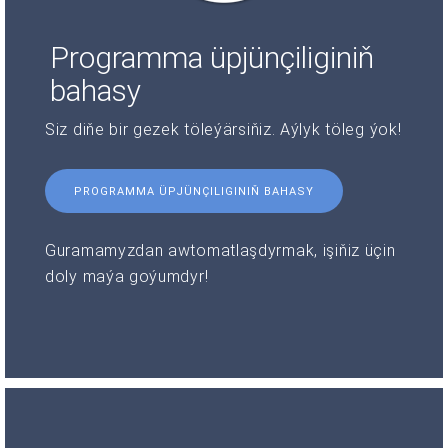
Programma üpjünçiliginiň
bahasy
Siz diňe bir gezek töleýärsiňiz. Aýlyk töleg ýok!
PROGRAMMA ÜPJÜNÇILIGINIŇ BAHASY
Guramamyzdan awtomatlaşdyrmak, işiňiz üçin
doly maýa goýumdyr!