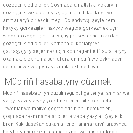
gözegçilik edip biler. Goşmaça amatlylyk, ýokary hilli
gözegçilik we dolandyryş üçin ähli dükanlaryň we
ammarlaryň birleşdirilmegi. Dolandyryş, şeýle hem
hakyky görkezijileri hakyky wagtda görkezmek üçin
wideo gözegçiligini ulanyp, iş proseslerine uzakdan
gözegçilik edip biler. Kärhana dükanlarynyň
gatnaşygyny seljermek üçin kontragentleriň suratlaryny
okamak, elektron alsurnallara girmegiň we çykmagyň
senesini we wagtyny ýazmak teklip edilýär.
Müdiriň hasabatyny düzmek
Müdiriň hasabatynyň düzülmegi, buhgalteriýa, ammar we
salgyt ýazgylaryny ýöretmek bilen bilelikde bolar.
Inwentar we maliýe çeşmeleriniň ähli hereketleri,
goşmaça resminamalar bilen arzada ýazylar. Şeýlelik
bilen, ýük daşaýan dükanlar bilen ammarlaryň arasynda
harytlaryň hereketi hasaba alynar we hasabatlarda