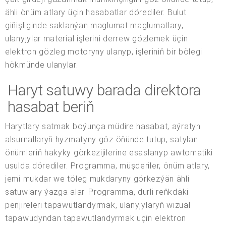
ähli önüm atlary üçin hasabatlar dörediler. Bulut
giňişliginde saklanýan maglumat maglumatlary,
ulanyjylar material işlerini derrew gözlemek üçin
elektron gözleg motoryny ulanyp, işleriniň bir bölegi
hökmünde ulanylar.
Haryt satuwy barada direktora
hasabat beriň
Harytlary satmak boýunça müdire hasabat, aýratyn
alsurnallaryň hyzmatyny göz öňünde tutup, satylan
önümleriň hakyky görkezijilerine esaslanyp awtomatiki
usulda dörediler. Programma, müşderiler, önüm atlary,
jemi mukdar we töleg mukdaryny görkezýän ähli
satuwlary ýazga alar. Programma, dürli reňkdäki
penjireleri tapawutlandyrmak, ulanyjylaryň wizual
tapawudyndan tapawutlandyrmak üçin elektron