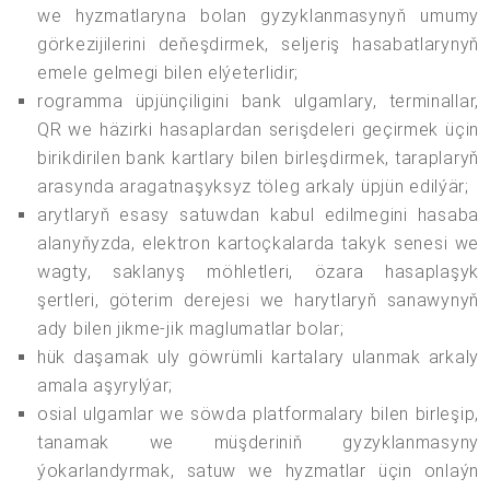
we hyzmatlaryna bolan gyzyklanmasynyň umumy
görkezijilerini deňeşdirmek, seljeriş hasabatlarynyň
emele gelmegi bilen elýeterlidir;
rogramma üpjünçiligini bank ulgamlary, terminallar,
QR we häzirki hasaplardan serişdeleri geçirmek üçin
birikdirilen bank kartlary bilen birleşdirmek, taraplaryň
arasynda aragatnaşyksyz töleg arkaly üpjün edilýär;
arytlaryň esasy satuwdan kabul edilmegini hasaba
alanyňyzda, elektron kartoçkalarda takyk senesi we
wagty, saklanyş möhletleri, özara hasaplaşyk
şertleri, göterim derejesi we harytlaryň sanawynyň
ady bilen jikme-jik maglumatlar bolar;
hük daşamak uly göwrümli kartalary ulanmak arkaly
amala aşyrylýar;
osial ulgamlar we söwda platformalary bilen birleşip,
tanamak we müşderiniň gyzyklanmasyny
ýokarlandyrmak, satuw we hyzmatlar üçin onlaýn