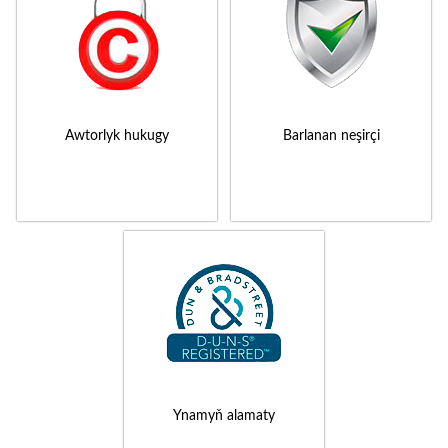
Awtorlyk hukugy
Barlanan neşirçi
Ynamyň alamaty