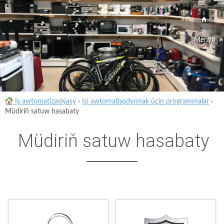
Menýu
Iş awtomatizasiýasy
›
Işi awtomatlaşdyrmak üçin programmalar
›
Müdiriň satuw hasabaty
Müdiriň satuw hasabaty