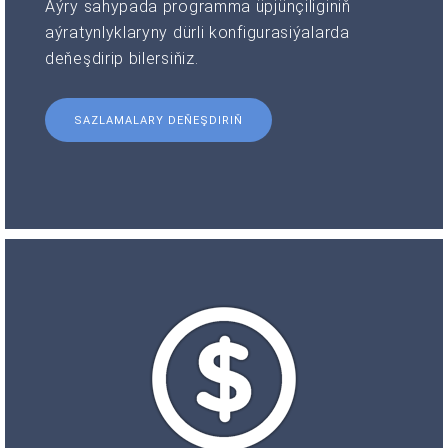
Aýry sahypada programma üpjünçiliginiň
aýratynlyklaryny dürli konfigurasiýalarda
deňeşdirip bilersiňiz.
SAZLAMALARY DEŇEŞDIRIŇ