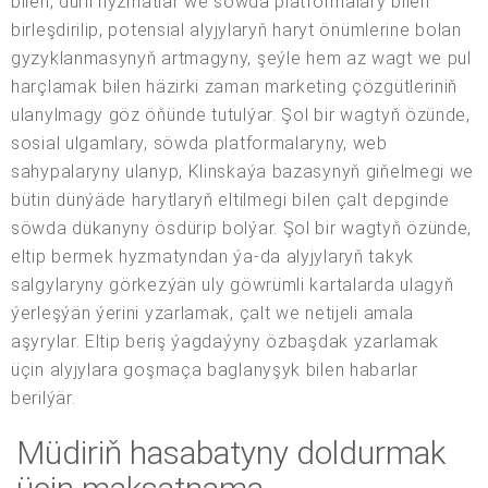
bilen, dürli hyzmatlar we söwda platformalary bilen
birleşdirilip, potensial alyjylaryň haryt önümlerine bolan
gyzyklanmasynyň artmagyny, şeýle hem az wagt we pul
harçlamak bilen häzirki zaman marketing çözgütleriniň
ulanylmagy göz öňünde tutulýar. Şol bir wagtyň özünde,
sosial ulgamlary, söwda platformalaryny, web
sahypalaryny ulanyp, Klinskaýa bazasynyň giňelmegi we
bütin dünýäde harytlaryň eltilmegi bilen çalt depginde
söwda dükanyny ösdürip bolýar. Şol bir wagtyň özünde,
eltip bermek hyzmatyndan ýa-da alyjylaryň takyk
salgylaryny görkezýän uly göwrümli kartalarda ulagyň
ýerleşýän ýerini yzarlamak, çalt we netijeli amala
aşyrylar. Eltip beriş ýagdaýyny özbaşdak yzarlamak
üçin alyjylara goşmaça baglanyşyk bilen habarlar
berilýär.
Müdiriň hasabatyny doldurmak