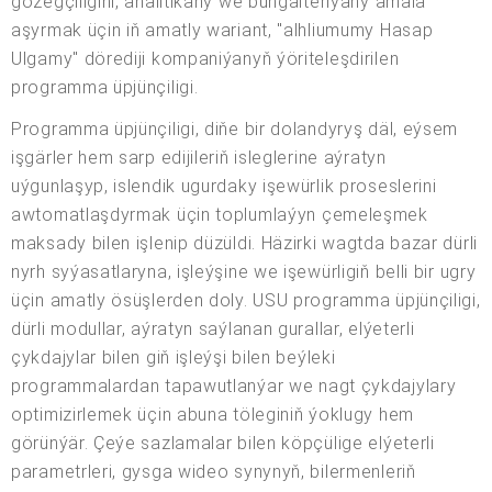
gözegçiligini, analitikany we buhgalteriýany amala
aşyrmak üçin iň amatly wariant, "alhliumumy Hasap
Ulgamy" dörediji kompaniýanyň ýöriteleşdirilen
programma üpjünçiligi.
Programma üpjünçiligi, diňe bir dolandyryş däl, eýsem
işgärler hem sarp edijileriň isleglerine aýratyn
uýgunlaşyp, islendik ugurdaky işewürlik proseslerini
awtomatlaşdyrmak üçin toplumlaýyn çemeleşmek
maksady bilen işlenip düzüldi. Häzirki wagtda bazar dürli
nyrh syýasatlaryna, işleýşine we işewürligiň belli bir ugry
üçin amatly ösüşlerden doly. USU programma üpjünçiligi,
dürli modullar, aýratyn saýlanan gurallar, elýeterli
çykdajylar bilen giň işleýşi bilen beýleki
programmalardan tapawutlanýar we nagt çykdajylary
optimizirlemek üçin abuna töleginiň ýoklugy hem
görünýär. Çeýe sazlamalar bilen köpçülige elýeterli
parametrleri, gysga wideo synynyň, bilermenleriň