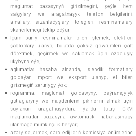
maglumat bazasynyň girizilmegini, şeýle hem
salgylary we aragatnaşyk telefon belgilerini,
amallary, arzanladyşlary, tölegleri, resminamalary
skanerlemegi teklip edýär;
lgam sanly resminamalar bilen işlemek, elektron
şablonlary ulanyp, bulutda çäksiz göwrümleri çalt
döretmek, geçirmek we saklamak üçin özboluşly
ukybyna eýe;
aglumatlar hasaba alnanda, islendik formatlary
goldaýan import we eksport ulanyp, el bilen
girizmegiň zerurlygy ýok;
rogramma, maglumat goldawyny, baýramçylyk
gutlaglaryny we müşderileriň pikirlerini almak üçin
saýlanan aragatnaşyklara ýa-da tutuş CRM
maglumatlar bazasyna awtomatiki habarlaşmagy
ulanmaga mümkinçilik berýär;
azary seljermek, sarp edijileriň komissiýa önümlerine