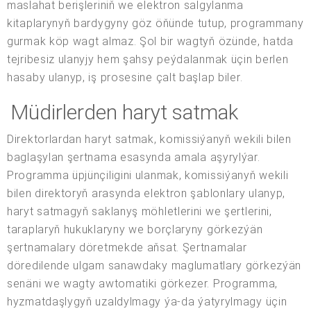
maslahat berişleriniň we elektron salgylanma
kitaplarynyň bardygyny göz öňünde tutup, programmany
gurmak köp wagt almaz. Şol bir wagtyň özünde, hatda
tejribesiz ulanyjy hem şahsy peýdalanmak üçin berlen
hasaby ulanyp, iş prosesine çalt başlap biler.
Müdirlerden haryt satmak
Direktorlardan haryt satmak, komissiýanyň wekili bilen
baglaşylan şertnama esasynda amala aşyrylýar.
Programma üpjünçiligini ulanmak, komissiýanyň wekili
bilen direktoryň arasynda elektron şablonlary ulanyp,
haryt satmagyň saklanyş möhletlerini we şertlerini,
taraplaryň hukuklaryny we borçlaryny görkezýän
şertnamalary döretmekde aňsat. Şertnamalar
döredilende ulgam sanawdaky maglumatlary görkezýän
senäni we wagty awtomatiki görkezer. Programma,
hyzmatdaşlygyň uzaldylmagy ýa-da ýatyrylmagy üçin