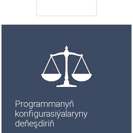
Programmanyň
konfigurasiýalaryny
deňeşdiriň