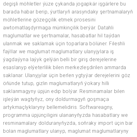
degişli möhletler ýüze çykanda jogapkär işgärlere bu
barada habar berip, ýurtlaryň arasyndaky şertnamalaryň
möhletlerine gözegçilik etmek prosesini
awtomatlaşdyrmaga mümkinçilik berýär. Datahli
maglumatlar we şertnamalar, hasabatlar hil taýdan
ulanmak we saklamak üçin toparlara bölüner. Fileshli
faýllar we maglumat maglumatlary ulanyjylara iş
ýagdaýyna laýyk gelýän belli bir giriş derejelerine
esaslanyp elýeterlilik bilen merkezleşdirilen ammarda
saklanar. Ulanyjylar üçin berlen ygtyýar derejelerini göz
öňünde tutup, gizlin maglumatlaryň ýokary hilli
saklanmagyny üpjün edip bolýar. Resminamalar bilen
işleýän wagtyňyz, ony doldurmagyň goşmaça
artykmaçlyklaryny bellemelidiris. Softwareagny,
programma üpjünçiligini ulananyňyzda hasabatlary we
resminamalary dolduranyňyzda, soňraky import üçin bar
bolan maglumatlary ulanyp, maglumat maglumatlaryny