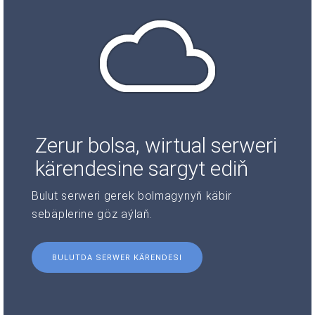
Zerur bolsa, wirtual serweri
kärendesine sargyt ediň
Bulut serweri gerek bolmagynyň käbir
sebäplerine göz aýlaň.
BULUTDA SERWER KÄRENDESI