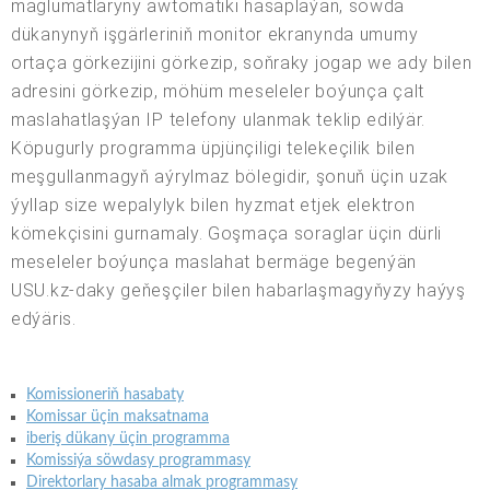
maglumatlaryny awtomatiki hasaplaýan, söwda
dükanynyň işgärleriniň monitor ekranynda umumy
ortaça görkezijini görkezip, soňraky jogap we ady bilen
adresini görkezip, möhüm meseleler boýunça çalt
maslahatlaşýan IP telefony ulanmak teklip edilýär.
Köpugurly programma üpjünçiligi telekeçilik bilen
meşgullanmagyň aýrylmaz bölegidir, şonuň üçin uzak
ýyllap size wepalylyk bilen hyzmat etjek elektron
kömekçisini gurnamaly. Goşmaça soraglar üçin dürli
meseleler boýunça maslahat bermäge begenýän
USU.kz-daky geňeşçiler bilen habarlaşmagyňyzy haýyş
edýäris.
Komissioneriň hasabaty
Komissar üçin maksatnama
iberiş dükany üçin programma
Komissiýa söwdasy programmasy
Direktorlary hasaba almak programmasy