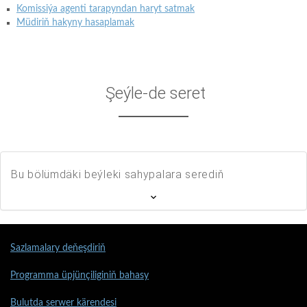
Komissiýa agenti tarapyndan haryt satmak
Müdiriň hakyny hasaplamak
Şeýle-de seret
Bu bölümdäki beýleki sahypalara serediň
Sazlamalary deňeşdiriň
Programma üpjünçiliginiň bahasy
Bulutda serwer kärendesi