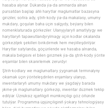
hasaba alynar. Dükanda ýa-da ammarda alnan
pursatdan başlap ähli harytlar maglumatlar bazasyna
giriziler, soňra ady, ştrih-kody ýa-da makalasy, umumy
mukdary, goşulan baha üçin salgydy, beýany bilen
nomenklaturada görkeziler. Ulanyjylaryň amatlylygy we
harytlaryň tapawutlandyrylmagy üçin kodlar okalanda
görkeziljek şekilleri birikdirmek hem meýilleşdirilýär.
Harytlar satylanda, göçürilende we hasaba alnanda,
makala belgisini el bilen girizmek ýa-da ştrih-kody ýörite
enjamlar bilen skanirlemek zerurdyr.
Ştrih-kodlary we maglumatlary ýygnamak terminalyny
okamak üçin ýöriteleşdirilen enjamlary ulanyp,
inwentarlaryň umumy mukdary we ýagdaýy barada
jikme-jik maglumatlary görkezip, inwentar düzmek teklip
edilýär. Üznüksiz işjeňligiň mümkinçiligi göz öňünde
tutulýar. Programma üpjünçiliginiň ýokary tehnologiýasy