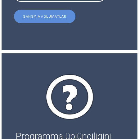
ŞAHSY MAGLUMATLAR
Programma üpjünçiligini