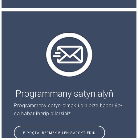
Programmany satyn alyň
Programmany satyn almak üçin bize habar ýa-
da habar iberip bilersiňiz
E-POÇTA IBERMEK BILEN SARGYT EDIŇ