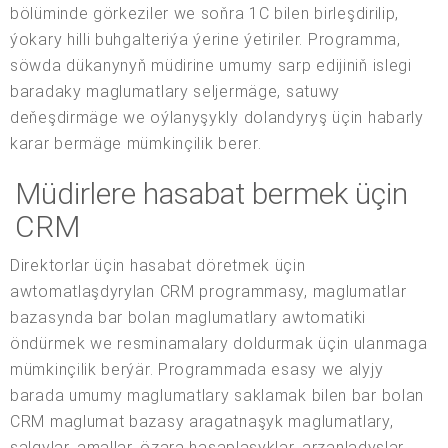
bölüminde görkeziler we soňra 1C bilen birleşdirilip,
ýokary hilli buhgalteriýa ýerine ýetiriler. Programma,
söwda dükanynyň müdirine umumy sarp edijiniň islegi
baradaky maglumatlary seljermäge, satuwy
deňeşdirmäge we oýlanyşykly dolandyryş üçin habarly
karar bermäge mümkinçilik berer.
Müdirlere hasabat bermek üçin
CRM
Direktorlar üçin hasabat döretmek üçin
awtomatlaşdyrylan CRM programmasy, maglumatlar
bazasynda bar bolan maglumatlary awtomatiki
öndürmek we resminamalary doldurmak üçin ulanmaga
mümkinçilik berýär. Programmada esasy we alyjy
barada umumy maglumatlary saklamak bilen bar bolan
CRM maglumat bazasy aragatnaşyk maglumatlary,
salgylar, amallar, özara hasaplaşyklar, arzanladyşlar,