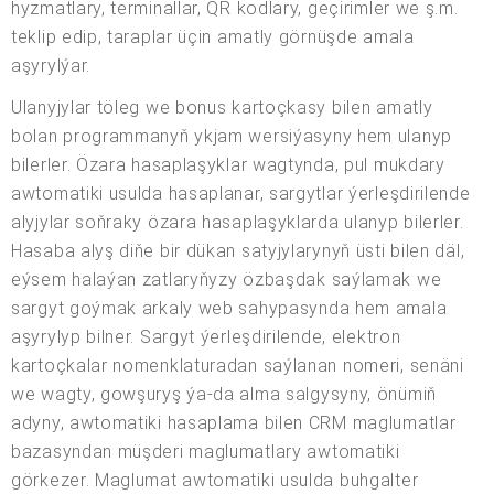
hyzmatlary, terminallar, QR kodlary, geçirimler we ş.m.
teklip edip, taraplar üçin amatly görnüşde amala
aşyrylýar.
Ulanyjylar töleg we bonus kartoçkasy bilen amatly
bolan programmanyň ykjam wersiýasyny hem ulanyp
bilerler. Özara hasaplaşyklar wagtynda, pul mukdary
awtomatiki usulda hasaplanar, sargytlar ýerleşdirilende
alyjylar soňraky özara hasaplaşyklarda ulanyp bilerler.
Hasaba alyş diňe bir dükan satyjylarynyň üsti bilen däl,
eýsem halaýan zatlaryňyzy özbaşdak saýlamak we
sargyt goýmak arkaly web sahypasynda hem amala
aşyrylyp bilner. Sargyt ýerleşdirilende, elektron
kartoçkalar nomenklaturadan saýlanan nomeri, senäni
we wagty, gowşuryş ýa-da alma salgysyny, önümiň
adyny, awtomatiki hasaplama bilen CRM maglumatlar
bazasyndan müşderi maglumatlary awtomatiki
görkezer. Maglumat awtomatiki usulda buhgalter