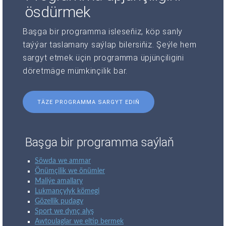
ösdürmek
Başga bir programma isleseňiz, köp sanly
taýýar taslamany saýlap bilersiňiz. Şeýle hem
sargyt etmek üçin programma üpjünçiligini
döretmäge mümkinçilik bar.
TÄZE PROGRAMMA SARGYT EDIŇ
Başga bir programma saýlaň
Söwda we ammar
Önümçilik we önümler
Maliýe amallary
Lukmançylyk kömegi
Gözellik pudagy
Sport we dynç alyş
Awtoulaglar we eltip bermek