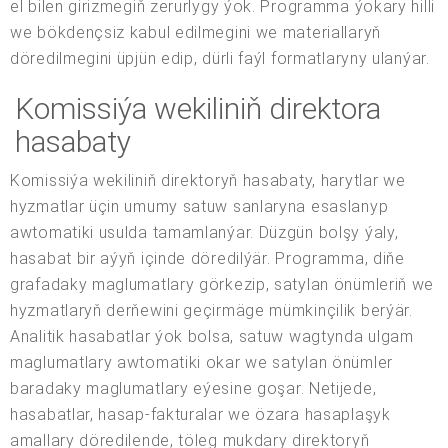
el bilen girizmegiň zerurlygy ýok. Programma ýokary hilli
we bökdençsiz kabul edilmegini we materiallaryň
döredilmegini üpjün edip, dürli faýl formatlaryny ulanýar.
Komissiýa wekiliniň direktora
hasabaty
Komissiýa wekiliniň direktoryň hasabaty, harytlar we
hyzmatlar üçin umumy satuw sanlaryna esaslanyp
awtomatiki usulda tamamlanýar. Düzgün bolşy ýaly,
hasabat bir aýyň içinde döredilýär. Programma, diňe
grafadaky maglumatlary görkezip, satylan önümleriň we
hyzmatlaryň derňewini geçirmäge mümkinçilik berýär.
Analitik hasabatlar ýok bolsa, satuw wagtynda ulgam
maglumatlary awtomatiki okar we satylan önümler
baradaky maglumatlary eýesine goşar. Netijede,
hasabatlar, hasap-fakturalar we özara hasaplaşyk
amallary döredilende, töleg mukdary direktoryň