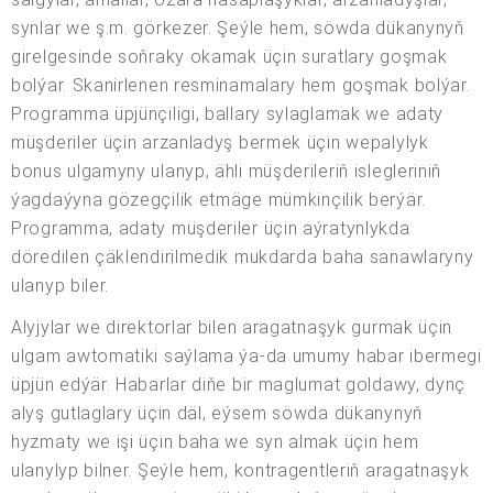
synlar we ş.m. görkezer. Şeýle hem, söwda dükanynyň
girelgesinde soňraky okamak üçin suratlary goşmak
bolýar. Skanirlenen resminamalary hem goşmak bolýar.
Programma üpjünçiligi, ballary sylaglamak we adaty
müşderiler üçin arzanladyş bermek üçin wepalylyk
bonus ulgamyny ulanyp, ähli müşderileriň islegleriniň
ýagdaýyna gözegçilik etmäge mümkinçilik berýär.
Programma, adaty müşderiler üçin aýratynlykda
döredilen çäklendirilmedik mukdarda baha sanawlaryny
ulanyp biler.
Alyjylar we direktorlar bilen aragatnaşyk gurmak üçin
ulgam awtomatiki saýlama ýa-da umumy habar ibermegi
üpjün edýär. Habarlar diňe bir maglumat goldawy, dynç
alyş gutlaglary üçin däl, eýsem söwda dükanynyň
hyzmaty we işi üçin baha we syn almak üçin hem
ulanylyp bilner. Şeýle hem, kontragentleriň aragatnaşyk