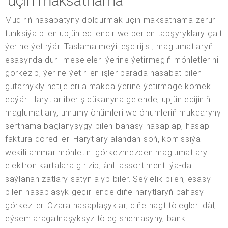
üçin maksatnama
Müdiriň hasabatyny doldurmak üçin maksatnama zerur
funksiýa bilen üpjün edilendir we berlen tabşyryklary çalt
ýerine ýetirýär. Taslama meýilleşdirijisi, maglumatlaryň
esasynda dürli meseleleri ýerine ýetirmegiň möhletlerini
görkezip, ýerine ýetirilen işler barada hasabat bilen
gutarnykly netijeleri almakda ýerine ýetirmäge kömek
edýär. Harytlar iberiş dükanyna gelende, üpjün edijiniň
maglumatlary, umumy önümleri we önümleriň mukdaryny
şertnama baglanyşygy bilen bahasy hasaplap, hasap-
faktura dörediler. Harytlary alandan soň, komissiýa
wekili ammar möhletini görkezmezden maglumatlary
elektron kartalara girizip, ähli assortimenti ýa-da
saýlanan zatlary satyn alyp biler. Şeýlelik bilen, esasy
bilen hasaplaşyk geçirilende diňe harytlaryň bahasy
görkeziler. Özara hasaplaşyklar, diňe nagt tölegleri däl,
eýsem aragatnaşyksyz töleg shemasyny, bank