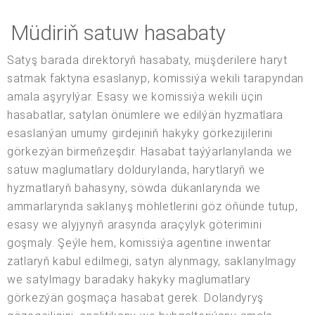
Müdiriň satuw hasabaty
Satyş barada direktoryň hasabaty, müşderilere haryt
satmak faktyna esaslanyp, komissiýa wekili tarapyndan
amala aşyrylýar. Esasy we komissiýa wekili üçin
hasabatlar, satylan önümlere we edilýän hyzmatlara
esaslanýan umumy girdejiniň hakyky görkezijilerini
görkezýän birmeňzeşdir. Hasabat taýýarlanylanda we
satuw maglumatlary doldurylanda, harytlaryň we
hyzmatlaryň bahasyny, söwda dükanlarynda we
ammarlarynda saklanyş möhletlerini göz öňünde tutup,
esasy we alyjynyň arasynda araçylyk göterimini
goşmaly. Şeýle hem, komissiýa agentine inwentar
zatlaryň kabul edilmegi, satyn alynmagy, saklanylmagy
we satylmagy baradaky hakyky maglumatlary
görkezýän goşmaça hasabat gerek. Dolandyryş