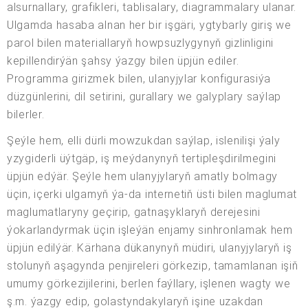
alsurnallary, grafikleri, tablisalary, diagrammalary ulanar.
Ulgamda hasaba alnan her bir işgäri, ygtybarly giriş we
parol bilen materiallaryň howpsuzlygynyň gizlinligini
kepillendirýän şahsy ýazgy bilen üpjün ediler.
Programma girizmek bilen, ulanyjylar konfigurasiýa
düzgünlerini, dil setirini, gurallary we galyplary saýlap
bilerler.
Şeýle hem, elli dürli mowzukdan saýlap, islenilişi ýaly
yzygiderli üýtgäp, iş meýdanynyň tertipleşdirilmegini
üpjün edýär. Şeýle hem ulanyjylaryň amatly bolmagy
üçin, içerki ulgamyň ýa-da internetiň üsti bilen maglumat
maglumatlaryny geçirip, gatnaşyklaryň derejesini
ýokarlandyrmak üçin işleýän enjamy sinhronlamak hem
üpjün edilýär. Kärhana dükanynyň müdiri, ulanyjylaryň iş
stolunyň aşagynda penjireleri görkezip, tamamlanan işiň
umumy görkezijilerini, berlen faýllary, işlenen wagty we
ş.m. ýazgy edip, golastyndakylaryň işine uzakdan