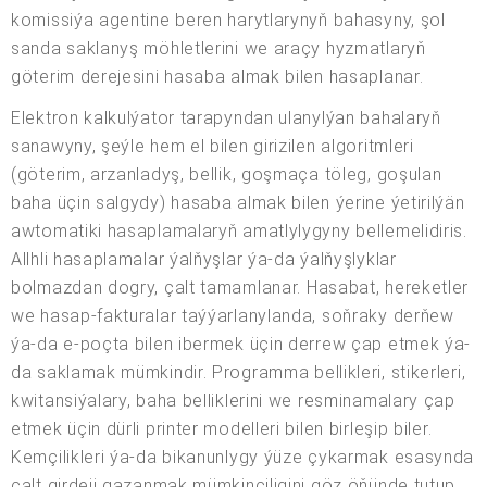
komissiýa agentine beren harytlarynyň bahasyny, şol
sanda saklanyş möhletlerini we araçy hyzmatlaryň
göterim derejesini hasaba almak bilen hasaplanar.
Elektron kalkulýator tarapyndan ulanylýan bahalaryň
sanawyny, şeýle hem el bilen girizilen algoritmleri
(göterim, arzanladyş, bellik, goşmaça töleg, goşulan
baha üçin salgydy) hasaba almak bilen ýerine ýetirilýän
awtomatiki hasaplamalaryň amatlylygyny bellemelidiris.
Allhli hasaplamalar ýalňyşlar ýa-da ýalňyşlyklar
bolmazdan dogry, çalt tamamlanar. Hasabat, hereketler
we hasap-fakturalar taýýarlanylanda, soňraky derňew
ýa-da e-poçta bilen ibermek üçin derrew çap etmek ýa-
da saklamak mümkindir. Programma bellikleri, stikerleri,
kwitansiýalary, baha belliklerini we resminamalary çap
etmek üçin dürli printer modelleri bilen birleşip biler.
Kemçilikleri ýa-da bikanunlygy ýüze çykarmak esasynda
çalt girdeji gazanmak mümkinçiligini göz öňünde tutup,