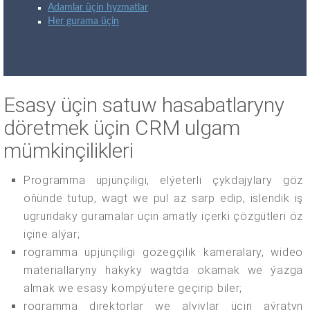
Adamlar üçin hyzmatlar
Her gurama üçin
Esasy üçin satuw hasabatlaryny
döretmek üçin CRM ulgam
mümkinçilikleri
Programma üpjünçiligi, elýeterli çykdajylary göz
öňünde tutup, wagt we pul az sarp edip, islendik iş
ugrundaky guramalar üçin amatly içerki çözgütleri öz
içine alýar;
rogramma üpjünçiligi gözegçilik kameralary, wideo
materiallaryny hakyky wagtda okamak we ýazga
almak we esasy kompýutere geçirip biler;
rogramma direktorlar we alyjylar üçin aýratyn