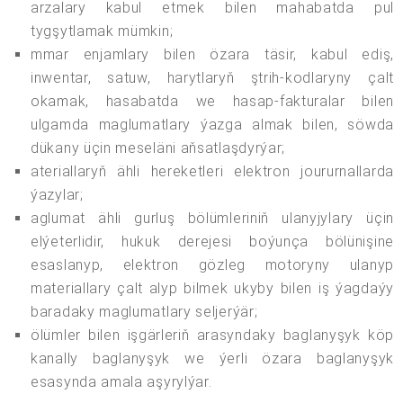
arzalary kabul etmek bilen mahabatda pul
tygşytlamak mümkin;
mmar enjamlary bilen özara täsir, kabul ediş,
inwentar, satuw, harytlaryň ştrih-kodlaryny çalt
okamak, hasabatda we hasap-fakturalar bilen
ulgamda maglumatlary ýazga almak bilen, söwda
dükany üçin meseläni aňsatlaşdyrýar;
ateriallaryň ähli hereketleri elektron joururnallarda
ýazylar;
aglumat ähli gurluş bölümleriniň ulanyjylary üçin
elýeterlidir, hukuk derejesi boýunça bölünişine
esaslanyp, elektron gözleg motoryny ulanyp
materiallary çalt alyp bilmek ukyby bilen iş ýagdaýy
baradaky maglumatlary seljerýär;
ölümler bilen işgärleriň arasyndaky baglanyşyk köp
kanally baglanyşyk we ýerli özara baglanyşyk
esasynda amala aşyrylýar.