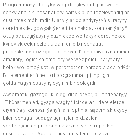
Programmanyň hakyky wagtda işleýändigine we iň
soňky analitiki hasabatlary çaltlyk bilen täzeleýändigine
düşünmek möhümdir. Ulanyjylar dolandyryşyň suratyny
döretmekde, gowşak ýerleri tapmakda, kompaniýanyň
ösüş strategiýasyny düzmekde we takyk döretmekde
kynçylyk çekmezler. Ulgam diňe bir senagat
proseslerine gözegçilik etmeýär. Kompaniýanyň ammar
amallary, logistika amallary we wezipeleri, harytlaryň
bölek we lomaý satuw parametrleri barada alada edýär.
Bu elementleriň her biri programma üpjünçiligini
goldamagyň esasy işleýşiniň bir bölegidir.
Awtomatiki gözegçilik islegi diňe ösýär, bu öňdebaryjy
IT hünärmenleri, gysga wagtyň içinde ähli derejelerde
diýen ýaly kompaniýanyň işini optimallaşdyrmak ukyby
bilen senagat pudagy üçin işlenip düzülen
ýöriteleşdirilen programmalaryň elýeterliligi bilen
düşündirýärler. Açar görnüşi, müşderiniň dizaýn