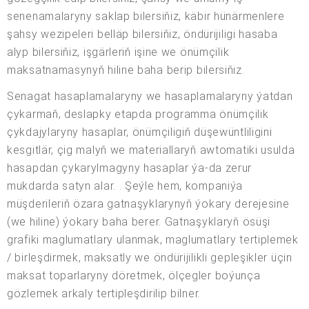
senenamalaryny saklap bilersiňiz, käbir hünärmenlere
şahsy wezipeleri belläp bilersiňiz, öndürijiligi hasaba
alyp bilersiňiz, işgärleriň işine we önümçilik
maksatnamasynyň hiline baha berip bilersiňiz.
Senagat hasaplamalaryny we hasaplamalaryny ýatdan
çykarmaň, deslapky etapda programma önümçilik
çykdajylaryny hasaplar, önümçiligiň düşewüntliligini
kesgitlär, çig malyň we materiallaryň awtomatiki usulda
hasapdan çykarylmagyny hasaplar ýa-da zerur
mukdarda satyn alar. . Şeýle hem, kompaniýa
müşderileriň özara gatnaşyklarynyň ýokary derejesine
(we hiline) ýokary baha berer. Gatnaşyklaryň ösüşi
grafiki maglumatlary ulanmak, maglumatlary tertiplemek
/ birleşdirmek, maksatly we öndürijilikli gepleşikler üçin
maksat toparlaryny döretmek, ölçegler boýunça
gözlemek arkaly tertipleşdirilip bilner.