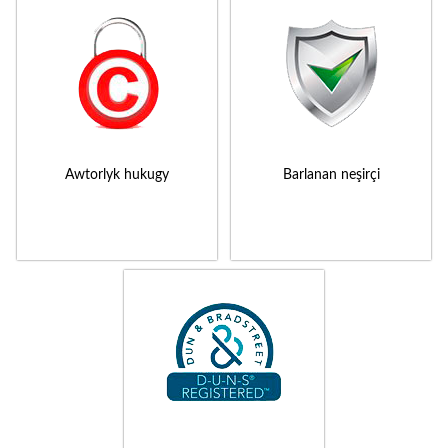
Awtorlyk hukugy
Barlanan neşirçi