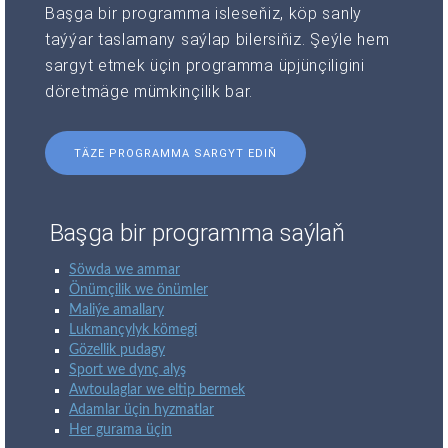
Başga bir programma isleseňiz, köp sanly
taýýar taslamany saýlap bilersiňiz. Şeýle hem
sargyt etmek üçin programma üpjünçiligini
döretmäge mümkinçilik bar.
TÄZE PROGRAMMA SARGYT EDIŇ
Başga bir programma saýlaň
Söwda we ammar
Önümçilik we önümler
Maliýe amallary
Lukmançylyk kömegi
Gözellik pudagy
Sport we dynç alyş
Awtoulaglar we eltip bermek
Adamlar üçin hyzmatlar
Her gurama üçin