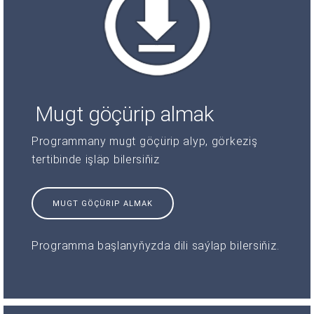
Mugt göçürip almak
Programmany mugt göçürip alyp, görkeziş
tertibinde işläp bilersiňiz
MUGT GÖÇÜRIP ALMAK
Programma başlanyňyzda dili saýlap bilersiňiz.