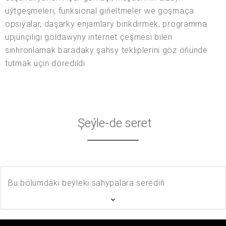
üýtgeşmeleri, funksional giňeltmeler we goşmaça
opsiýalar, daşarky enjamlary birikdirmek, programma
üpjünçiligi goldawyny internet çeşmesi bilen
sinhronlamak baradaky şahsy tekliplerini göz öňünde
tutmak üçin döredildi.
Şeýle-de seret
Bu bölümdäki beýleki sahypalara serediň