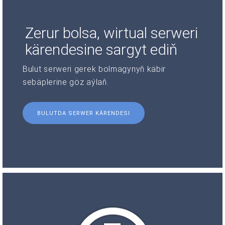
Zerur bolsa, wirtual serweri
kärendesine sargyt ediň
Bulut serweri gerek bolmagynyň käbir
sebäplerine göz aýlaň.
BULUTDA SERWER KÄRENDESI