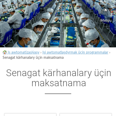
Menýu
Iş awtomatizasiýasy
›
Işi awtomatlaşdyrmak üçin programmalar
›
Senagat kärhanalary üçin maksatnama
Senagat kärhanalary üçin
maksatnama