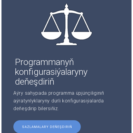
Programmanyň
konfigurasiýalaryny
deňeşdiriň
Aýry sahypada programma üpjünçiliginiň
aýratynlyklaryny dürli konfigurasiýalarda
deňeşdirip bilersiňiz.
SAZLAMALARY DEŇEŞDIRIŇ