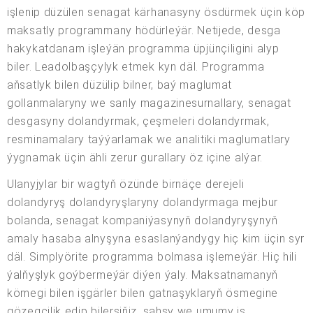
işlenip düzülen senagat kärhanasyny ösdürmek üçin köp
maksatly programmany hödürleýär. Netijede, desga
hakykatdanam işleýän programma üpjünçiligini alyp
biler. Leadolbaşçylyk etmek kyn däl. Programma
aňsatlyk bilen düzülip bilner, baý maglumat
gollanmalaryny we sanly magazinesurnallary, senagat
desgasyny dolandyrmak, çeşmeleri dolandyrmak,
resminamalary taýýarlamak we analitiki maglumatlary
ýygnamak üçin ähli zerur gurallary öz içine alýar.
Ulanyjylar bir wagtyň özünde birnäçe derejeli
dolandyryş dolandyryşlaryny dolandyrmaga mejbur
bolanda, senagat kompaniýasynyň dolandyryşynyň
amaly hasaba alnyşyna esaslanýandygy hiç kim üçin syr
däl. Simplyörite programma bolmasa işlemeýär. Hiç hili
ýalňyşlyk goýbermeýär diýen ýaly. Maksatnamanyň
kömegi bilen işgärler bilen gatnaşyklaryň ösmegine
gözegçilik edip bilersiňiz, şahsy we umumy iş