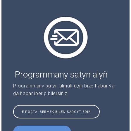
Programmany satyn alyň
Programmany satyn almak üçin bize habar ýa-
da habar iberip bilersiňiz
E-POÇTA IBERMEK BILEN SARGYT EDIŇ