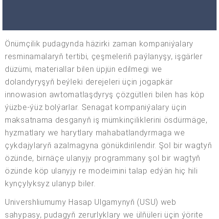
Önümçilik pudagynda häzirki zaman kompaniýalary
resminamalaryň tertibi, çeşmeleriň paýlanyşy, işgärler
düzümi, materiallar bilen üpjün edilmegi we
dolandyryşyň beýleki derejeleri üçin jogapkär
innowasion awtomatlaşdyryş çözgütleri bilen has köp
ýüzbe-ýüz bolýarlar. Senagat kompaniýalary üçin
maksatnama desganyň iş mümkinçiliklerini ösdürmäge,
hyzmatlary we harytlary mahabatlandyrmaga we
çykdajylaryň azalmagyna gönükdirilendir. Şol bir wagtyň
özünde, birnäçe ulanyjy programmany şol bir wagtyň
özünde köp ulanyjy re modeimini talap edýän hiç hili
kynçylyksyz ulanyp biler.
Univershliumumy Hasap Ulgamynyň (USU) web
sahypasy, pudagyň zerurlyklary we ülňüleri üçin ýörite