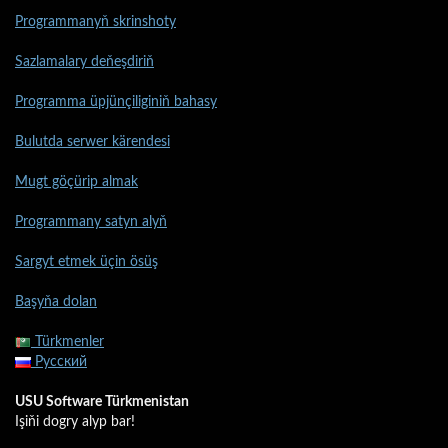
Programmanyň skrinshoty
Sazlamalary deňeşdiriň
Programma üpjünçiliginiň bahasy
Bulutda serwer kärendesi
Mugt göçürip almak
Programmany satyn alyň
Sargyt etmek üçin ösüş
Başyňa dolan
Türkmenler
Русский
USU Software Türkmenistan
Işiňi dogry alyp bar!