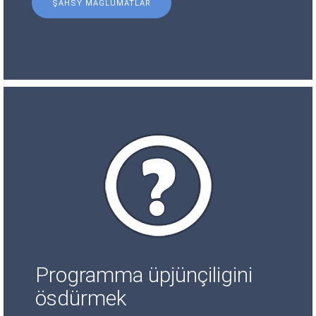
ŞAHSY MAGLUMATLAR
Programma üpjünçiligini
ösdürmek