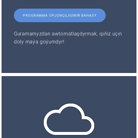
PROGRAMMA ÜPJÜNÇILIGINIŇ BAHASY
Guramamyzdan awtomatlaşdyrmak, işiňiz üçin
doly maýa goýumdyr!