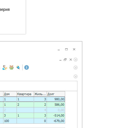
верия