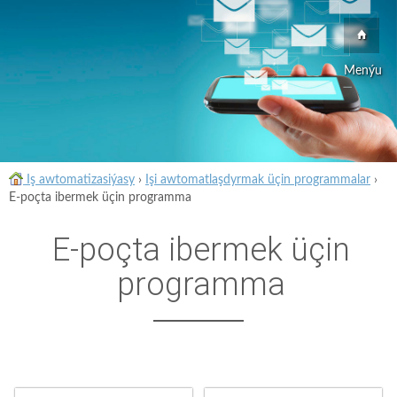
Menýu
Iş awtomatizasiýasy
›
Işi awtomatlaşdyrmak üçin programmalar
›
E-poçta ibermek üçin programma
E-poçta ibermek üçin
programma