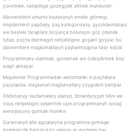
ýöretmek, netijelilige gözegçilik etmek mümkindir.
Abonentleriň umumy bazasynyň emele gelmegi,
müşderileriň ýagdaýy, ýaş kategoriýasy, gyzyklanmalary
we beýleki taraplary boýunça bölünişini göz öňünde
tutup, poçta ibermegiň netijeliligine goşant goşýar, bu
abonentlere maglumatlaryň paýlanmagyna täsir edýär.
Programmany ulanmak, gurnamak we özleşdirmek köp
wagt almaýar.
Müşderiler Programmadan awtomatiki e-poçtalara
ýazylanda, maglumat maglumatlary yzygiderli berilýär.
Öňdebaryjy sazlamalary ulanyp, dolandyryşyň hilini we
ösüş netijeliligini seljermek üçin programmanyň synag
wersiýasyny gurmak mümkin.
Guramanyň ähli agzalaryna programma girmäge
mümkinçilik berýän köp ulanyjy re modeimi bar.