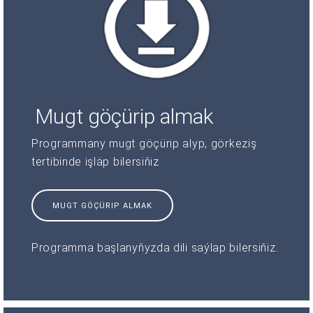
Mugt göçürip almak
Programmany mugt göçürip alyp, görkeziş
tertibinde işläp bilersiňiz
MUGT GÖÇÜRIP ALMAK
Programma başlanyňyzda dili saýlap bilersiňiz.