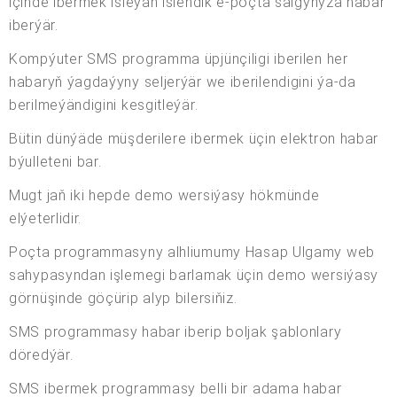
içinde ibermek isleýän islendik e-poçta salgyňyza habar
iberýär.
Kompýuter SMS programma üpjünçiligi iberilen her
habaryň ýagdaýyny seljerýär we iberilendigini ýa-da
berilmeýändigini kesgitleýär.
Bütin dünýäde müşderilere ibermek üçin elektron habar
býulleteni bar.
Mugt jaň iki hepde demo wersiýasy hökmünde
elýeterlidir.
Poçta programmasyny alhliumumy Hasap Ulgamy web
sahypasyndan işlemegi barlamak üçin demo wersiýasy
görnüşinde göçürip alyp bilersiňiz.
SMS programmasy habar iberip boljak şablonlary
döredýär.
SMS ibermek programmasy belli bir adama habar