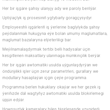
Her bir işgäre şahsy ulanyjy ady we paroly berilýär.
Uptiýaçlyk iş prosesiniň ygtybarly goragçysydyr.
Employeeshli işgärleriň iş ýerlerine baglylykda şahsy
peýdalanmak hukugyna eýe bolan umumy maglumatlara,
maglumat bazalaryna elýeterliligi bar.
Meýilnamalaşdyrmak tertibi belli hadysalar üçin
kesgitlenen maksatlary ulanmaga mümkinçilik berýär.
Her bir işgäri awtomatiki usulda uýgunlaşdyrýan we
öndürijilikli işler üçin zerur parametrleri, gurallary we
modullary hasaplaýan içgin çeýe programma.
Programma berlen hukuklary okaýar we her gezek iş
ýeriňizde däl wagtyňyz awtomatiki usulda blokirlemegi
üpjün edýär.
Howpsuzlyk kameralary bilen täsirleşende yzygiderli