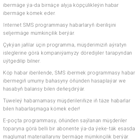
ibermäge ýa-da birnäçe alyja köpçülikleýin habar
ibermäge kömek eder.
Internet SMS programmasy habarlaryň iberilişini
seljermäge mümkinçilik berýär.
Çykýan jaňlar üçin programma, müşderimiziň aýratyn
isleglerine görä kompaniýamyzy döredijiler tarapyndan
üýtgedilip bilner.
Köp habar iberilende, SMS ibermek programmasy habar
ibermegiň umumy bahasyny öňünden hasaplaýar we
hasabyň balansy bilen deňeşdirýär.
Tüweleý habarnamasy müşderileriňize iň täze habarlar
bilen habarlaşmaga kömek eder!
E-poçta programmasy, öňünden saýlanan müşderiler
toparyna görä belli bir abonente ýa-da ýeke-täk esasda
maglumat materiallaryny bermäge mümkinçilik berýär.