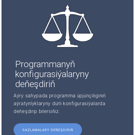
Programmanyň
konfigurasiýalaryny
deňeşdiriň
Aýry sahypada programma üpjünçiliginiň
aýratynlyklaryny dürli konfigurasiýalarda
deňeşdirip bilersiňiz.
SAZLAMALARY DEŇEŞDIRIŇ