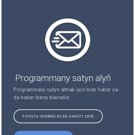
Programmany satyn alyň
Programmany satyn almak üçin bize habar ýa-
da habar iberip bilersiňiz
E-POÇTA IBERMEK BILEN SARGYT EDIŇ