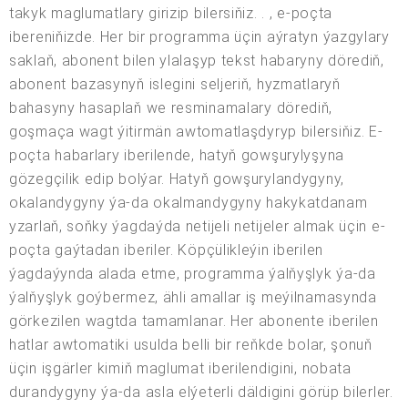
takyk maglumatlary girizip bilersiňiz. . , e-poçta
ibereniňizde. Her bir programma üçin aýratyn ýazgylary
saklaň, abonent bilen ylalaşyp tekst habaryny dörediň,
abonent bazasynyň islegini seljeriň, hyzmatlaryň
bahasyny hasaplaň we resminamalary dörediň,
goşmaça wagt ýitirmän awtomatlaşdyryp bilersiňiz. E-
poçta habarlary iberilende, hatyň gowşurylyşyna
gözegçilik edip bolýar. Hatyň gowşurylandygyny,
okalandygyny ýa-da okalmandygyny hakykatdanam
yzarlaň, soňky ýagdaýda netijeli netijeler almak üçin e-
poçta gaýtadan iberiler. Köpçülikleýin iberilen
ýagdaýynda alada etme, programma ýalňyşlyk ýa-da
ýalňyşlyk goýbermez, ähli amallar iş meýilnamasynda
görkezilen wagtda tamamlanar. Her abonente iberilen
hatlar awtomatiki usulda belli bir reňkde bolar, şonuň
üçin işgärler kimiň maglumat iberilendigini, nobata
durandygyny ýa-da asla elýeterli däldigini görüp bilerler.