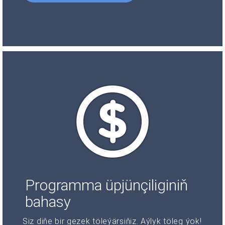
Programma üpjünçiliginiň
bahasy
Siz diňe bir gezek töleýärsiňiz. Aýlyk töleg ýok!