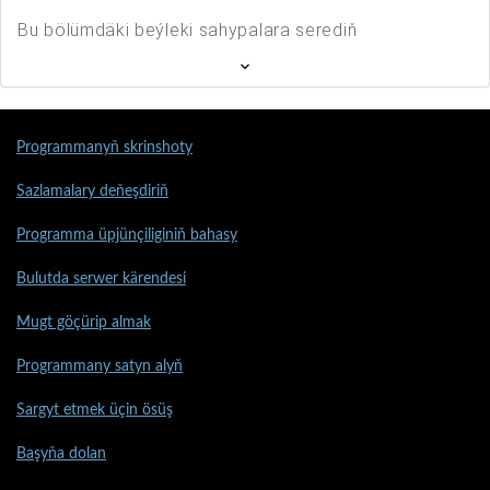
Bu bölümdäki beýleki sahypalara serediň
Programmanyň skrinshoty
Sazlamalary deňeşdiriň
Programma üpjünçiliginiň bahasy
Bulutda serwer kärendesi
Mugt göçürip almak
Programmany satyn alyň
Sargyt etmek üçin ösüş
Başyňa dolan