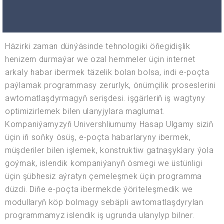
Häzirki zaman dünýäsinde tehnologiki öňegidişlik
henizem durmaýar we ozal hemmeler üçin internet
arkaly habar ibermek täzelik bolan bolsa, indi e-poçta
paýlamak programmasy zerurlyk, önümçilik proseslerini
awtomatlaşdyrmagyň serişdesi. işgärleriň iş wagtyny
optimizirlemek bilen ulanyjylara maglumat.
Kompaniýamyzyň Univershliumumy Hasap Ulgamy siziň
üçin iň soňky ösüş, e-poçta habarlaryny ibermek,
müşderiler bilen işlemek, konstruktiw gatnaşyklary ýola
goýmak, islendik kompaniýanyň ösmegi we üstünligi
üçin şübhesiz aýratyn çemeleşmek üçin programma
düzdi. Diňe e-poçta ibermekde ýöriteleşmedik we
modullaryň köp bolmagy sebäpli awtomatlaşdyrylan
programmamyz islendik iş ugrunda ulanylyp bilner.