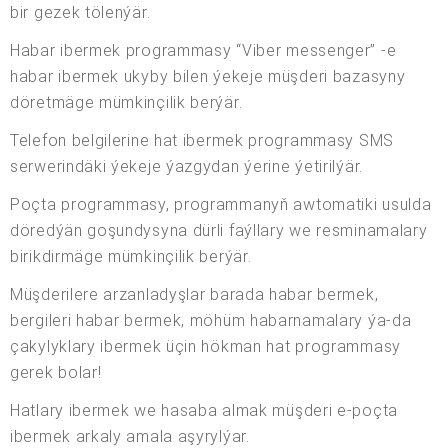
bir gezek tölenýär.
Habar ibermek programmasy “Viber messenger” -e
habar ibermek ukyby bilen ýekeje müşderi bazasyny
döretmäge mümkinçilik berýär.
Telefon belgilerine hat ibermek programmasy SMS
serwerindäki ýekeje ýazgydan ýerine ýetirilýär.
Poçta programmasy, programmanyň awtomatiki usulda
döredýän goşundysyna dürli faýllary we resminamalary
birikdirmäge mümkinçilik berýär.
Müşderilere arzanladyşlar barada habar bermek,
bergileri habar bermek, möhüm habarnamalary ýa-da
çakylyklary ibermek üçin hökman hat programmasy
gerek bolar!
Hatlary ibermek we hasaba almak müşderi e-poçta
ibermek arkaly amala aşyrylýar.