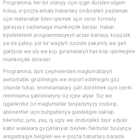
Programma, her bir ulanyjy üçin içgin düzülen ulgam
bolup, e-poçta arkaly habarlary öndürijilikli paýlamak
üçin materiallar bilen işlemek üçin zerur formaty
garaşsyz saýlamaga mümkinçilik berýär. Habar
býulleteniniň programmasynyň arzan bahasy, köpçülik
ýa-da şahsy, şol bir wagtyň özünde ýakymly we geň
galdyrar we uly we kiçi guramalaryň has köp işlemegine
mümkinçilik döreder.
Programma, dürli çeşmelerden maglumatlaryň
awtomatiki girizilmegini we import edilmegini göz
öňünde tutup, resminamalary çalt döretmek üçin içerki
resminama şablonlaryny öz içine alýar. Siz we
işgärleriňiz öz maglumatlar binýadyňyzy ösdürip,
abonentler üçin buhgalteriýa gündeligini saklap
bilersiňiz, jyns, ýaş, iş ugry we öndürijilikli täsir edýän
käbir wakalara gyzyklanýan beýleki faktorlar boýunça
aragatnaşyk belgileri we e-poçta habarlary barada