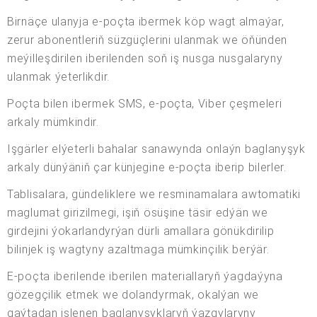
Birnäçe ulanyja e-poçta ibermek köp wagt almaýar,
zerur abonentleriň süzgüçlerini ulanmak we öňünden
meýilleşdirilen iberilenden soň iş nusga nusgalaryny
ulanmak ýeterlikdir.
Poçta bilen ibermek SMS, e-poçta, Viber çeşmeleri
arkaly mümkindir.
Işgärler elýeterli bahalar sanawynda onlaýn baglanyşyk
arkaly dünýäniň çar künjegine e-poçta iberip bilerler.
Tablisalara, gündeliklere we resminamalara awtomatiki
maglumat girizilmegi, işiň ösüşine täsir edýän we
girdejini ýokarlandyrýan dürli amallara gönükdirilip
bilinjek iş wagtyny azaltmaga mümkinçilik berýär.
E-poçta iberilende iberilen materiallaryň ýagdaýyna
gözegçilik etmek we dolandyrmak, okalýan we
gaýtadan işlenen baglanyşyklaryň ýazgylaryny