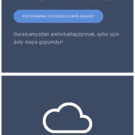
PROGRAMMA ÜPJÜNÇILIGINIŇ BAHASY
Guramamyzdan awtomatlaşdyrmak, işiňiz üçin
doly maýa goýumdyr!