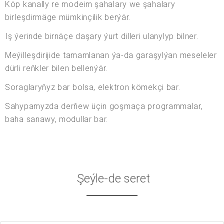
Köp kanally re modeim şahalary we şahalary
birleşdirmäge mümkinçilik berýär.
Iş ýerinde birnäçe daşary ýurt dilleri ulanylyp bilner.
Meýilleşdirijide tamamlanan ýa-da garaşylýan meseleler
dürli reňkler bilen bellenýär.
Soraglaryňyz bar bolsa, elektron kömekçi bar.
Sahypamyzda derňew üçin goşmaça programmalar,
baha sanawy, modullar bar.
Şeýle-de seret