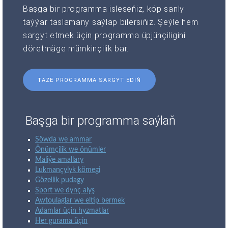
Başga bir programma isleseňiz, köp sanly
taýýar taslamany saýlap bilersiňiz. Şeýle hem
sargyt etmek üçin programma üpjünçiligini
döretmäge mümkinçilik bar.
TÄZE PROGRAMMA SARGYT EDIŇ
Başga bir programma saýlaň
Söwda we ammar
Önümçilik we önümler
Maliýe amallary
Lukmançylyk kömegi
Gözellik pudagy
Sport we dynç alyş
Awtoulaglar we eltip bermek
Adamlar üçin hyzmatlar
Her gurama üçin