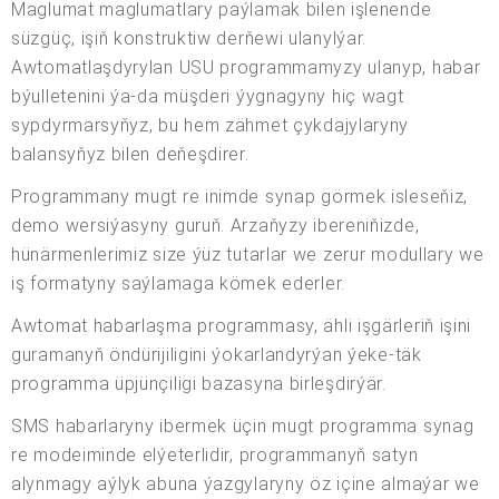
Maglumat maglumatlary paýlamak bilen işlenende
süzgüç, işiň konstruktiw derňewi ulanylýar.
Awtomatlaşdyrylan USU programmamyzy ulanyp, habar
býulletenini ýa-da müşderi ýygnagyny hiç wagt
sypdyrmarsyňyz, bu hem zähmet çykdajylaryny
balansyňyz bilen deňeşdirer.
Programmany mugt re inimde synap görmek isleseňiz,
demo wersiýasyny guruň. Arzaňyzy ibereniňizde,
hünärmenlerimiz size ýüz tutarlar we zerur modullary we
iş formatyny saýlamaga kömek ederler.
Awtomat habarlaşma programmasy, ähli işgärleriň işini
guramanyň öndürijiligini ýokarlandyrýan ýeke-täk
programma üpjünçiligi bazasyna birleşdirýär.
SMS habarlaryny ibermek üçin mugt programma synag
re modeiminde elýeterlidir, programmanyň satyn
alynmagy aýlyk abuna ýazgylaryny öz içine almaýar we