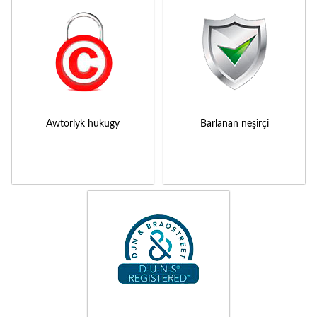
Awtorlyk hukugy
Barlanan neşirçi