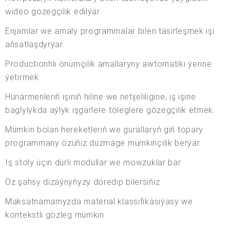
wideo gözegçilik edilýär.
Enjamlar we amaly programmalar bilen täsirleşmek işi
aňsatlaşdyrýar.
Productionhli önümçilik amallaryny awtomatiki ýerine
ýetirmek.
Hünärmenleriň işiniň hiline we netijeliligine, iş işine
baglylykda aýlyk işgärlere töleglere gözegçilik etmek.
Mümkin bolan hereketleriň we gurallaryň giň topary
programmany özüňiz düzmäge mümkinçilik berýär.
Iş stoly üçin dürli modullar we mowzuklar bar.
Öz şahsy dizaýnyňyzy döredip bilersiňiz.
Maksatnamamyzda material klassifikasiýasy we
kontekstli gözleg mümkin.