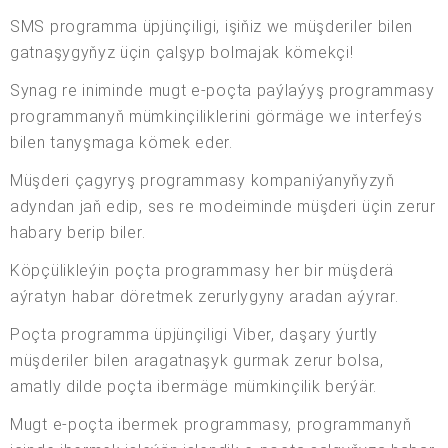
SMS programma üpjünçiligi, işiňiz we müşderiler bilen
gatnaşygyňyz üçin çalşyp bolmajak kömekçi!
Synag re iniminde mugt e-poçta paýlaýyş programmasy
programmanyň mümkinçiliklerini görmäge we interfeýs
bilen tanyşmaga kömek eder.
Müşderi çagyryş programmasy kompaniýanyňyzyň
adyndan jaň edip, ses re modeiminde müşderi üçin zerur
habary berip biler.
Köpçülikleýin poçta programmasy her bir müşderä
aýratyn habar döretmek zerurlygyny aradan aýyrar.
Poçta programma üpjünçiligi Viber, daşary ýurtly
müşderiler bilen aragatnaşyk gurmak zerur bolsa,
amatly dilde poçta ibermäge mümkinçilik berýär.
Mugt e-poçta ibermek programmasy, programmanyň