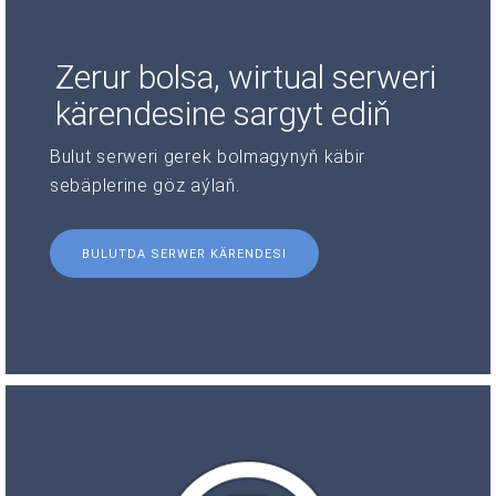
Zerur bolsa, wirtual serweri
kärendesine sargyt ediň
Bulut serweri gerek bolmagynyň käbir
sebäplerine göz aýlaň.
BULUTDA SERWER KÄRENDESI