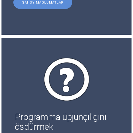
ŞAHSY MAGLUMATLAR
Programma üpjünçiligini
ösdürmek