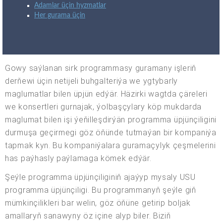
Adamlar üçin hyzmatlar
Her gurama üçin
Gowy saýlanan sirk programmasy guramany işleriň
derňewi üçin netijeli buhgalteriýa we ygtybarly
maglumatlar bilen üpjün edýär. Häzirki wagtda çäreleri
we konsertleri gurnajak, ýolbaşçylary köp mukdarda
maglumat bilen işi ýeňilleşdirýän programma üpjünçiligini
durmuşa geçirmegi göz öňünde tutmaýan bir kompaniýa
tapmak kyn. Bu kompaniýalara guramaçylyk çeşmelerini
has paýhasly paýlamaga kömek edýär.
Şeýle programma üpjünçiliginiň ajaýyp mysaly USU
programma üpjünçiligi. Bu programmanyň şeýle giň
mümkinçilikleri bar welin, göz öňüne getirip boljak
amallaryň sanawyny öz içine alyp biler. Biziň