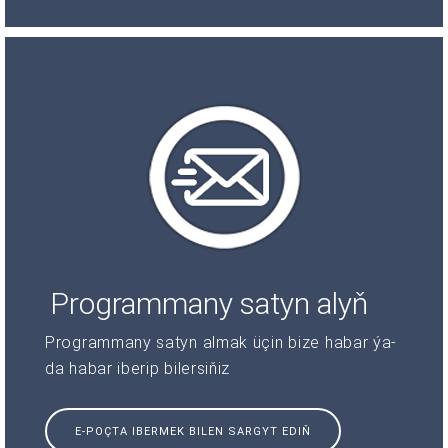
Programmany satyn alyň
Programmany satyn almak üçin bize habar ýa-
da habar iberip bilersiňiz
E-POÇTA IBERMEK BILEN SARGYT EDIŇ