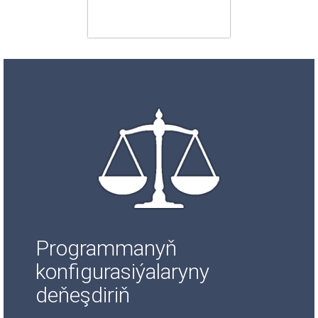
Programmanyň
konfigurasiýalaryny
deňeşdiriň