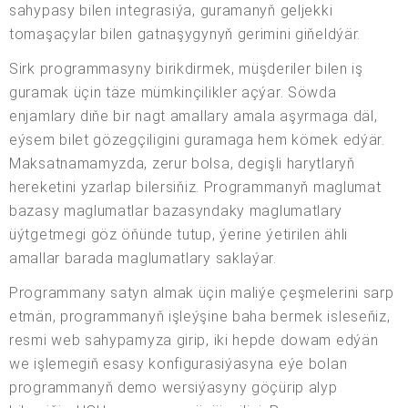
sahypasy bilen integrasiýa, guramanyň geljekki
tomaşaçylar bilen gatnaşygynyň gerimini giňeldýär.
Sirk programmasyny birikdirmek, müşderiler bilen iş
guramak üçin täze mümkinçilikler açýar. Söwda
enjamlary diňe bir nagt amallary amala aşyrmaga däl,
eýsem bilet gözegçiligini guramaga hem kömek edýär.
Maksatnamamyzda, zerur bolsa, degişli harytlaryň
hereketini yzarlap bilersiňiz. Programmanyň maglumat
bazasy maglumatlar bazasyndaky maglumatlary
üýtgetmegi göz öňünde tutup, ýerine ýetirilen ähli
amallar barada maglumatlary saklaýar.
Programmany satyn almak üçin maliýe çeşmelerini sarp
etmän, programmanyň işleýşine baha bermek isleseňiz,
resmi web sahypamyza girip, iki hepde dowam edýän
we işlemegiň esasy konfigurasiýasyna eýe bolan
programmanyň demo wersiýasyny göçürip alyp