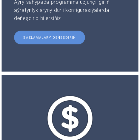
Aýry sahypada programma üpjünçiliginiň
aýratynlyklaryny dürli konfigurasiýalarda
deňeşdirip bilersiňiz.
SAZLAMALARY DEŇEŞDIRIŇ