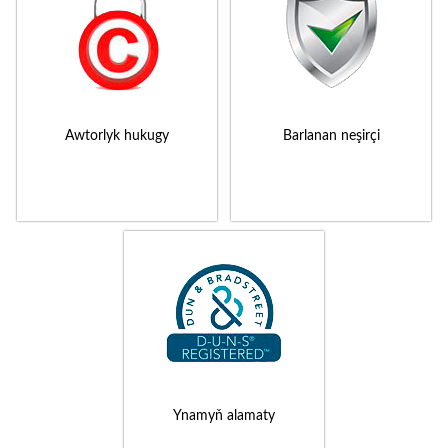
Awtorlyk hukugy
Barlanan neşirçi
Ynamyň alamaty