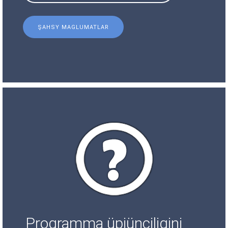
ŞAHSY MAGLUMATLAR
Programma üpjünçiligini