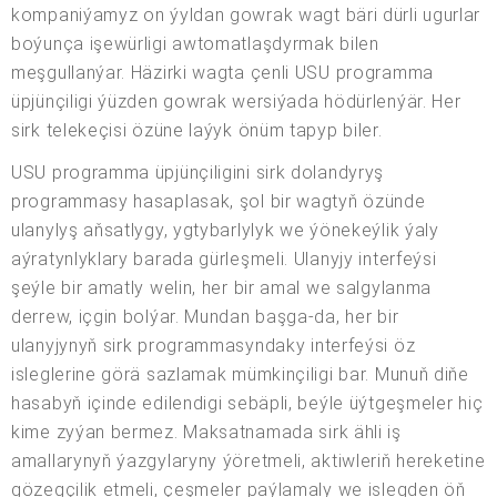
kompaniýamyz on ýyldan gowrak wagt bäri dürli ugurlar
boýunça işewürligi awtomatlaşdyrmak bilen
meşgullanýar. Häzirki wagta çenli USU programma
üpjünçiligi ýüzden gowrak wersiýada hödürlenýär. Her
sirk telekeçisi özüne laýyk önüm tapyp biler.
USU programma üpjünçiligini sirk dolandyryş
programmasy hasaplasak, şol bir wagtyň özünde
ulanylyş aňsatlygy, ygtybarlylyk we ýönekeýlik ýaly
aýratynlyklary barada gürleşmeli. Ulanyjy interfeýsi
şeýle bir amatly welin, her bir amal we salgylanma
derrew, içgin bolýar. Mundan başga-da, her bir
ulanyjynyň sirk programmasyndaky interfeýsi öz
isleglerine görä sazlamak mümkinçiligi bar. Munuň diňe
hasabyň içinde edilendigi sebäpli, beýle üýtgeşmeler hiç
kime zyýan bermez. Maksatnamada sirk ähli iş
amallarynyň ýazgylaryny ýöretmeli, aktiwleriň hereketine
gözegçilik etmeli, çeşmeler paýlamaly we islegden öň