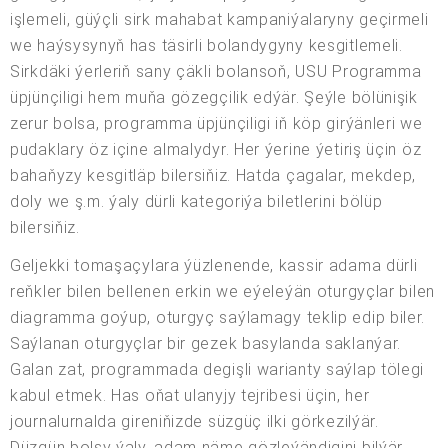
işlemeli, güýçli sirk mahabat kampaniýalaryny geçirmeli
we haýsysynyň has täsirli bolandygyny kesgitlemeli.
Sirkdäki ýerleriň sany çäkli bolansoň, USU Programma
üpjünçiligi hem muňa gözegçilik edýär. Şeýle bölünişik
zerur bolsa, programma üpjünçiligi iň köp girýänleri we
pudaklary öz içine almalydyr. Her ýerine ýetiriş üçin öz
bahaňyzy kesgitläp bilersiňiz. Hatda çagalar, mekdep,
doly we ş.m. ýaly dürli kategoriýa biletlerini bölüp
bilersiňiz.
Geljekki tomaşaçylara ýüzlenende, kassir adama dürli
reňkler bilen bellenen erkin we eýeleýän oturgyçlar bilen
diagramma goýup, oturgyç saýlamagy teklip edip biler.
Saýlanan oturgyçlar bir gezek basylanda saklanýar.
Galan zat, programmada degişli warianty saýlap tölegi
kabul etmek. Has oňat ulanyjy tejribesi üçin, her
journalurnalda gireniňizde süzgüç ilki görkezilýär.
Düzgün bolşy ýaly, adam näme gözleýändigini bilýär,