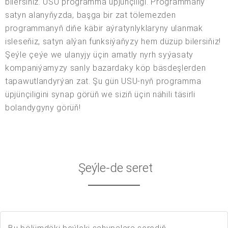
bilersiňiz. USU programma üpjünçiligi. Programmany
satyn alanyňyzda, başga bir zat tölemezden
programmanyň diňe käbir aýratynlyklaryny ulanmak
isleseňiz, satyn alýan funksiýaňyzy hem düzüp bilersiňiz!
Şeýle çeýe we ulanyjy üçin amatly nyrh syýasaty
kompaniýamyzy sanly bazardaky köp bäsdeşlerden
tapawutlandyrýan zat. Şu gün USU-nyň programma
üpjünçiligini synap görüň we siziň üçin nähili täsirli
bolandygyny görüň!
Şeýle-de seret