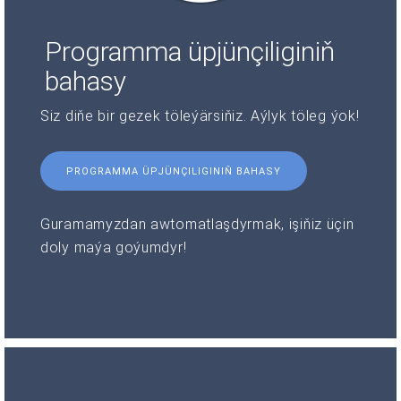
Programma üpjünçiliginiň
bahasy
Siz diňe bir gezek töleýärsiňiz. Aýlyk töleg ýok!
PROGRAMMA ÜPJÜNÇILIGINIŇ BAHASY
Guramamyzdan awtomatlaşdyrmak, işiňiz üçin
doly maýa goýumdyr!