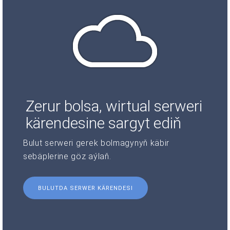
Zerur bolsa, wirtual serweri
kärendesine sargyt ediň
Bulut serweri gerek bolmagynyň käbir
sebäplerine göz aýlaň.
BULUTDA SERWER KÄRENDESI