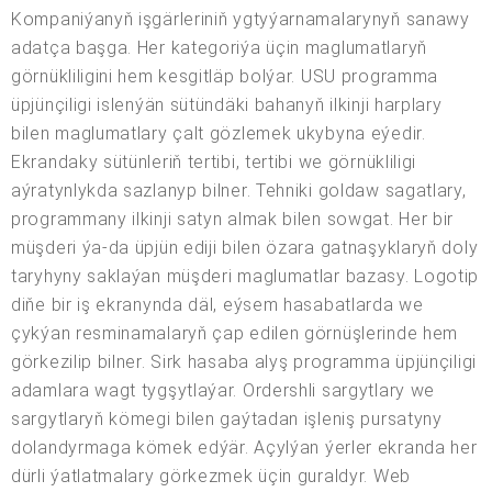
Kompaniýanyň işgärleriniň ygtyýarnamalarynyň sanawy
adatça başga. Her kategoriýa üçin maglumatlaryň
görnükliligini hem kesgitläp bolýar. USU programma
üpjünçiligi islenýän sütündäki bahanyň ilkinji harplary
bilen maglumatlary çalt gözlemek ukybyna eýedir.
Ekrandaky sütünleriň tertibi, tertibi we görnükliligi
aýratynlykda sazlanyp bilner. Tehniki goldaw sagatlary,
programmany ilkinji satyn almak bilen sowgat. Her bir
müşderi ýa-da üpjün ediji bilen özara gatnaşyklaryň doly
taryhyny saklaýan müşderi maglumatlar bazasy. Logotip
diňe bir iş ekranynda däl, eýsem hasabatlarda we
çykýan resminamalaryň çap edilen görnüşlerinde hem
görkezilip bilner. Sirk hasaba alyş programma üpjünçiligi
adamlara wagt tygşytlaýar. Ordershli sargytlary we
sargytlaryň kömegi bilen gaýtadan işleniş pursatyny
dolandyrmaga kömek edýär. Açylýan ýerler ekranda her
dürli ýatlatmalary görkezmek üçin guraldyr. Web