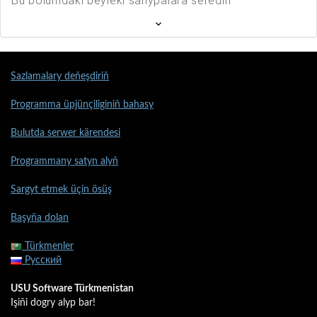
Bu bölümdäki beýleki sahypalara serediň
Sazlamalary deňeşdiriň
Programma üpjünçiliginiň bahasy
Bulutda serwer kärendesi
Programmany satyn alyň
Sargyt etmek üçin ösüş
Başyňa dolan
Türkmenler
Русский
USU Software Türkmenistan
Işiňi dogry alyp bar!