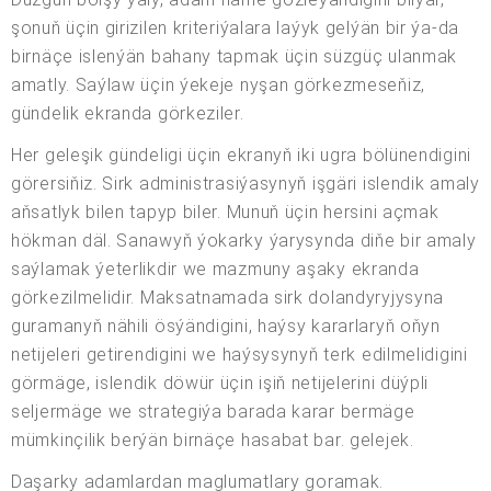
şonuň üçin girizilen kriteriýalara laýyk gelýän bir ýa-da
birnäçe islenýän bahany tapmak üçin süzgüç ulanmak
amatly. Saýlaw üçin ýekeje nyşan görkezmeseňiz,
gündelik ekranda görkeziler.
Her geleşik gündeligi üçin ekranyň iki ugra bölünendigini
görersiňiz. Sirk administrasiýasynyň işgäri islendik amaly
aňsatlyk bilen tapyp biler. Munuň üçin hersini açmak
hökman däl. Sanawyň ýokarky ýarysynda diňe bir amaly
saýlamak ýeterlikdir we mazmuny aşaky ekranda
görkezilmelidir. Maksatnamada sirk dolandyryjysyna
guramanyň nähili ösýändigini, haýsy kararlaryň oňyn
netijeleri getirendigini we haýsysynyň terk edilmelidigini
görmäge, islendik döwür üçin işiň netijelerini düýpli
seljermäge we strategiýa barada karar bermäge
mümkinçilik berýän birnäçe hasabat bar. gelejek.
Daşarky adamlardan maglumatlary goramak.