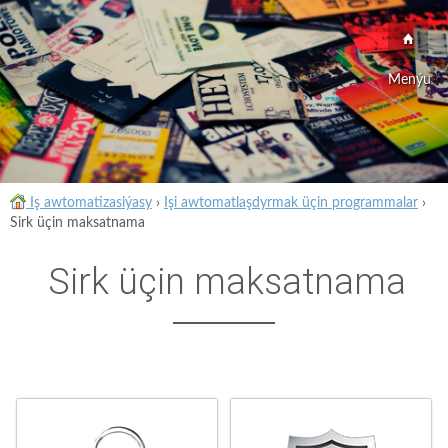
Menýu
Iş awtomatizasiýasy
›
Işi awtomatlaşdyrmak üçin programmalar
›
Sirk üçin maksatnama
Sirk üçin maksatnama