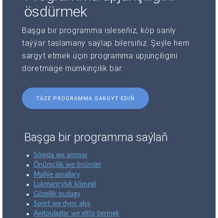
ösdürmek
Başga bir programma isleseňiz, köp sanly
taýýar taslamany saýlap bilersiňiz. Şeýle hem
sargyt etmek üçin programma üpjünçiligini
döretmäge mümkinçilik bar.
TÄZE PROGRAMMA SARGYT EDIŇ
Başga bir programma saýlaň
Söwda we ammar
Önümçilik we önümler
Maliýe amallary
Lukmançylyk kömegi
Gözellik pudagy
Sport we dynç alyş
Awtoulaglar we eltip bermek