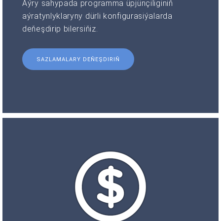
Aýry sahypada programma üpjünçiliginiň
aýratynlyklaryny dürli konfigurasiýalarda
deňeşdirip bilersiňiz.
SAZLAMALARY DEŇEŞDIRIŇ