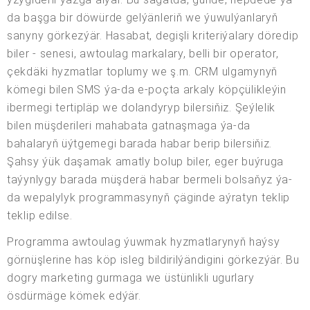
da başga bir döwürde gelýänleriň we ýuwulýanlaryň
sanyny görkezýär. Hasabat, degişli kriteriýalary döredip
biler - senesi, awtoulag markalary, belli bir operator,
çekdäki hyzmatlar toplumy we ş.m. CRM ulgamynyň
kömegi bilen SMS ýa-da e-poçta arkaly köpçülikleýin
ibermegi tertipläp we dolandyryp bilersiňiz. Şeýlelik
bilen müşderileri mahabata gatnaşmaga ýa-da
bahalaryň üýtgemegi barada habar berip bilersiňiz.
Şahsy ýük daşamak amatly bolup biler, eger buýruga
taýynlygy barada müşderä habar bermeli bolsaňyz ýa-
da wepalylyk programmasynyň çäginde aýratyn teklip
teklip edilse.
Programma awtoulag ýuwmak hyzmatlarynyň haýsy
görnüşlerine has köp isleg bildirilýändigini görkezýär. Bu
dogry marketing gurmaga we üstünlikli ugurlary
ösdürmäge kömek edýär.