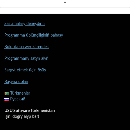
Sazlamalary deňeşdiriň
Programma üpjünçiliginiň bahasy
Bulutda serwer kärendesi
Programmany satyn alyň
Sargyt etmek üçin ösüş
Başyňa dolan
Türkmenler
Русский
USU Software Türkmenistan
Işiňi dogry alyp bar!