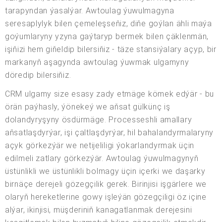
tarapyndan ýasalýar. Awtoulag ýuwulmagyna
seresaplylyk bilen çemeleşseňiz, diňe goýlan ähli maýa
goýumlaryny yzyna gaýtaryp bermek bilen çäklenmän,
işiňizi hem giňeldip bilersiňiz - täze stansiýalary açyp, bir
markanyň aşagynda awtoulag ýuwmak ulgamyny
döredip bilersiňiz.
CRM ulgamy size esasy zady etmäge kömek edýär - bu
örän paýhasly, ýönekeý we aňsat gülkünç iş
dolandyryşyny ösdürmäge. Processeshli amallary
aňsatlaşdyrýar, işi çaltlaşdyrýar, hil bahalandyrmalaryny
açyk görkezýär we netijeliligi ýokarlandyrmak üçin
edilmeli zatlary görkezýär. Awtoulag ýuwulmagynyň
üstünlikli we üstünlikli bolmagy üçin içerki we daşarky
birnäçe derejeli gözegçilik gerek. Birinjisi işgärlere we
olaryň hereketlerine gowy işleýän gözegçiligi öz içine
alýar, ikinjisi, müşderiniň kanagatlanmak derejesini