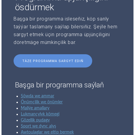
ösdürmek
Başga bir programma isleseňiz, köp sanly
taýýar taslamany saýlap bilersiňiz. Şeýle hem
sargyt etmek üçin programma üpjünçiligini
döretmäge mümkinçilik bar.
TÄZE PROGRAMMA SARGYT EDIŇ
Başga bir programma saýlaň
Söwda we ammar
Önümçilik we önümler
Maliýe amallary
Lukmançylyk kömegi
Gözellik pudagy
Sport we dynç alyş
Awtoulaglar we eltip bermek