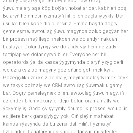
amatly daşarky şertlerde-de käbir awtoulag
ýuwulmalary aşa köp bolýar, nobatlar bar, käbirleri boş.
Bularyň hemmesi hyzmatyň hili bilen baglanyşykly. Dürli
usullar bilen köpeldip bilersiňiz. Emma başda dogry
çemeleşme, awtoulag ýuwulmagynda bolup geçýän her
bir prosesi meýilleşdirmekden we dolandyrmakdan
başlaýar. Dolandyryjy we dolandyryjy hemme zady
tertipläp we dolandyryp biler. Everyöne her bir
operatorda ýa-da kassa ýygymynda olaryň yzygiderli
we üznüksiz bolmagyny göz öňüne getirmek kyn.
Gözegçilik üznüksiz bolmaly, meýilnamalaşdyrmak anyk
we takyk bolmaly we CRM awtoulag ýuwmak ulgamy
bar. Dogry çemeleşmek bilen, awtoulag ýuwulmagy, iň
az girdeji bilen ýokary girdejili bolan örän amatly we
ýakymly iş. Onda çylşyrymly önümçilik prosesi we üpjün
edijilere berk garaşlylygy ýok. Giňişleýin mahabat
kampaniýasynda-da bu zerur däl. Hiliň, hyzmatyň
tizliginden, bahalaryndan kanagatlanýan müşderiler