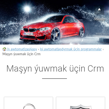
Menýu
Iş awtomatizasiýasy
›
Işi awtomatlaşdyrmak üçin programmalar
›
Maşyn ýuwmak üçin Crm
Maşyn ýuwmak üçin Crm