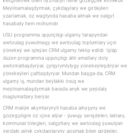
kesgitlemek bilen hyzmatyň hiline gözegçilik etmekdir.
Meýilnamalaşdyrmak, çykdajylary we girdejileri
yzarlamak, öz wagtynda hasaba almak we salgyt
hasabaty hem möhümdir.
USU programma üpjünçiligi ulgamy tarapyndan
awtoulag ýuwulmagy we awtoulag toplumlary üçin
ýönekeý we işleýän CRM ulgamy teklip edildi. Işläp
düzen programma üpjünçiligi ähli amallary doly
awtomatlaşdyrýar, çylşyrymlylygy ýönekeýleşdirýär we
ýönekeýleri çaltlaşdyrýar. Mundan başga-da, CRM
ulgamy iş, mundan beýläkki ösüş we
meýilnamalaşdyrmak barada anyk we peýdaly
maglumatlary berýär.
CRM maliýe akymlarynyň hasaba alnyşyny we
gözegçiligini öz içine alýar - ýuwujy serişdeleri, laklary,
kommunal tölegleri, salgytlary we awtoulag ýuwulýan
ýerdäki aýlyk çykdajylaryny goşmak bilen girdejiler,