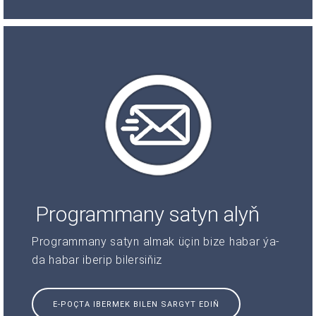
Programmany satyn alyň
Programmany satyn almak üçin bize habar ýa-
da habar iberip bilersiňiz
E-POÇTA IBERMEK BILEN SARGYT EDIŇ