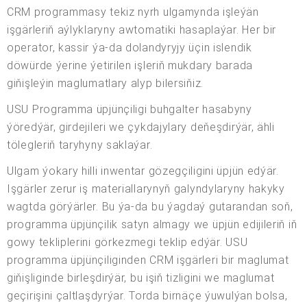
CRM programmasy tekiz nyrh ulgamynda işleýän
işgärleriň aýlyklaryny awtomatiki hasaplaýar. Her bir
operator, kassir ýa-da dolandyryjy üçin islendik
döwürde ýerine ýetirilen işleriň mukdary barada
giňişleýin maglumatlary alyp bilersiňiz.
USU Programma üpjünçiligi buhgalter hasabyny
ýöredýär, girdejileri we çykdajylary deňeşdirýär, ähli
tölegleriň taryhyny saklaýar.
Ulgam ýokary hilli inwentar gözegçiligini üpjün edýär.
Işgärler zerur iş materiallarynyň galyndylaryny hakyky
wagtda görýärler. Bu ýa-da bu ýagdaý gutarandan soň,
programma üpjünçilik satyn almagy we üpjün edijileriň iň
gowy tekliplerini görkezmegi teklip edýär. USU
programma üpjünçiliginden CRM işgärleri bir maglumat
giňişliginde birleşdirýär, bu işiň tizligini we maglumat
geçirişini çaltlaşdyrýar. Torda birnäçe ýuwulýan bolsa,