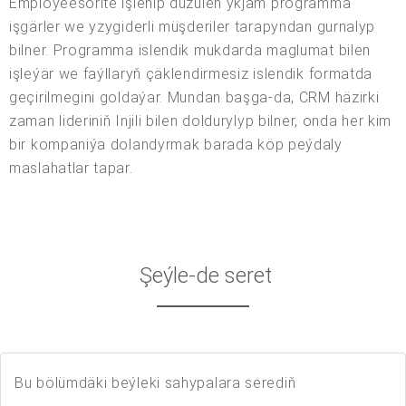
Employeesörite işlenip düzülen ykjam programma
işgärler we yzygiderli müşderiler tarapyndan gurnalyp
bilner. Programma islendik mukdarda maglumat bilen
işleýär we faýllaryň çäklendirmesiz islendik formatda
geçirilmegini goldaýar. Mundan başga-da, CRM häzirki
zaman lideriniň Injili bilen doldurylyp bilner, onda her kim
bir kompaniýa dolandyrmak barada köp peýdaly
maslahatlar tapar.
Şeýle-de seret
Bu bölümdäki beýleki sahypalara serediň