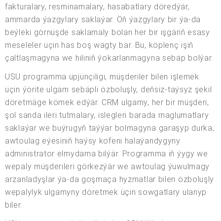
fakturalary, resminamalary, hasabatlary döredýär,
ammarda ýazgylary saklaýar. Öň ýazgylary bir ýa-da
beýleki görnüşde saklamaly bolan her bir işgäriň esasy
meseleler üçin has boş wagty bar. Bu, köplenç işiň
çaltlaşmagyna we hiliniň ýokarlanmagyna sebäp bolýar.
USU programma üpjünçiligi, müşderiler bilen işlemek
üçin ýörite ulgam sebäpli özboluşly, deňsiz-taýsyz şekil
döretmäge kömek edýär. CRM ulgamy, her bir müşderi,
şol sanda ileri tutmalary, islegleri barada maglumatlary
saklaýar we buýrugyň taýýar bolmagyna garaşyp durka,
awtoulag eýesiniň haýsy kofeni halaýandygyny
administrator elmydama bilýär. Programma iň ýygy we
wepaly müşderileri görkezýär we awtoulag ýuwulmagy
arzanladyşlar ýa-da goşmaça hyzmatlar bilen özboluşly
wepalylyk ulgamyny döretmek üçin sowgatlary ulanyp
biler.