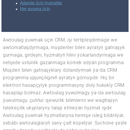
Adamlar üçin hyzmatlar
Her gurama üçin
Awtoulag ýuwmak üçin CRM, işi tertipleşdirmäge we
awtomatlaşdyrmaga, müşderiler bilen aýratyn gatnaşyk
gurmaga, girdejini, hyzmatyň hilini ýokarlandyrmaga we
netijede üstünlik gazanmaga kömek edýän programma.
Müşderi bilen gatnaşyklary dolandyrmak ýa-da CRM
programma üpjünçiliginiň aýratyn görnüşidir. Hiç bir
elektron hasapçylyk programmasyny doly hukukly CRM
hasaplap bolmaz. Awtoulag ýuwulmagy ýa-da awtoulag
ýuwulmagy, çuňňur işewürlik bilimlerini we wagtlaýyn
telekeçilik ukyplaryny talap etmeýän hyzmat işidir.
Awtoulag ýuwmak hyzmatlaryna hemişe isleg bildirilýär,
sebäbi awtoulaglaryň sany çalt köpelýär. Suchöne şeýle