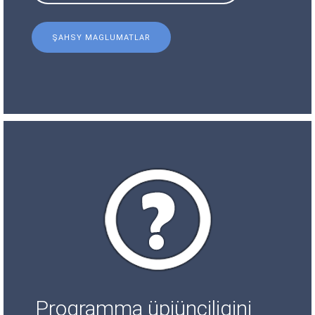
ŞAHSY MAGLUMATLAR
Programma üpjünçiligini