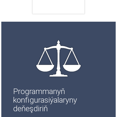
Programmanyň
konfigurasiýalaryny
deňeşdiriň