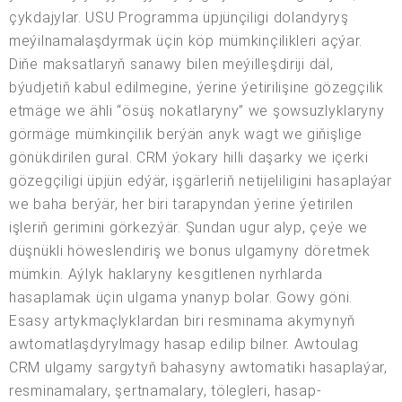
çykdajylar. USU Programma üpjünçiligi dolandyryş
meýilnamalaşdyrmak üçin köp mümkinçilikleri açýar.
Diňe maksatlaryň sanawy bilen meýilleşdiriji däl,
býudjetiň kabul edilmegine, ýerine ýetirilişine gözegçilik
etmäge we ähli “ösüş nokatlaryny” we şowsuzlyklaryny
görmäge mümkinçilik berýän anyk wagt we giňişlige
gönükdirilen gural. CRM ýokary hilli daşarky we içerki
gözegçiligi üpjün edýär, işgärleriň netijeliligini hasaplaýar
we baha berýär, her biri tarapyndan ýerine ýetirilen
işleriň gerimini görkezýär. Şundan ugur alyp, çeýe we
düşnükli höweslendiriş we bonus ulgamyny döretmek
mümkin. Aýlyk haklaryny kesgitlenen nyrhlarda
hasaplamak üçin ulgama ynanyp bolar. Gowy göni.
Esasy artykmaçlyklardan biri resminama akymynyň
awtomatlaşdyrylmagy hasap edilip bilner. Awtoulag
CRM ulgamy sargytyň bahasyny awtomatiki hasaplaýar,
resminamalary, şertnamalary, tölegleri, hasap-