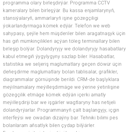
programma olary birleşdirýär. Programma CCTV
kameralary bilen birleşýär. Bu kassa enjamlarynyň,
stansiýalaryň, ammarlaryň işine gözegçiligi
ýokarlandyrmaga kömek edýär. Telefon we web
sahypasy, şeýle hem müşderiler bilen aragatnaşyk üçin
has giň mümkinçilikleri açýan töleg terminallary bilen
birleşip bolýar. Dolandyryjy we dolandyryjy hasabatlary
kabul etmegiň ýygylygyny sazlap biler. Hasabatlar,
statistika we seljeriş maglumatlary geçen döwür üçin
deňeşdirme maglumatlary bolan tablisalar, grafikler,
diagrammalar görnüşinde berildi. CRM-de başlyklara
meýilnamalary meýilleşdirmäge we ýerine ýetirilişine
gözegçilik etmäge kömek edýän içerki amatly
meýilleşdiriji bar we işgärler wagtlaryny has netijeli
dolandyrýarlar. Programmanyň çalt başlangyjy, içgin
interfeýsi we owadan dizaýny bar. Tehniki bilimi pes
bolanlaram aňsatlyk bilen çydap bilýärler.