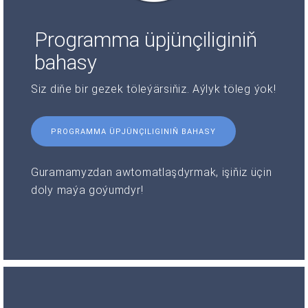
Programma üpjünçiliginiň
bahasy
Siz diňe bir gezek töleýärsiňiz. Aýlyk töleg ýok!
PROGRAMMA ÜPJÜNÇILIGINIŇ BAHASY
Guramamyzdan awtomatlaşdyrmak, işiňiz üçin
doly maýa goýumdyr!