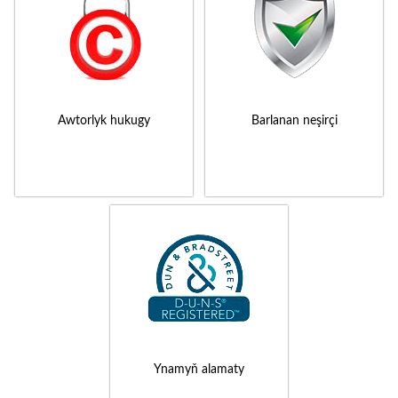
Awtorlyk hukugy
Barlanan neşirçi
Ynamyň alamaty