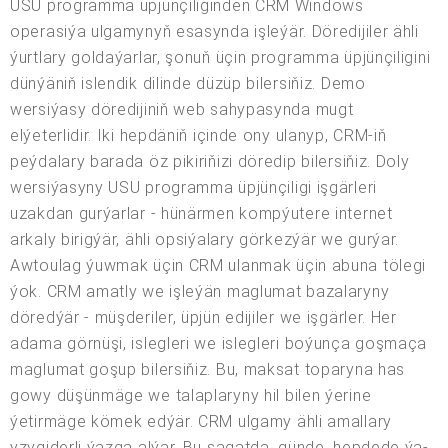
USU programma üpjünçiliginden CRM Windows
operasiýa ulgamynyň esasynda işleýär. Döredijiler ähli
ýurtlary goldaýarlar, şonuň üçin programma üpjünçiligini
dünýäniň islendik dilinde düzüp bilersiňiz. Demo
wersiýasy döredijiniň web sahypasynda mugt
elýeterlidir. Iki hepdäniň içinde ony ulanyp, CRM-iň
peýdalary barada öz pikiriňizi döredip bilersiňiz. Doly
wersiýasyny USU programma üpjünçiligi işgärleri
uzakdan gurýarlar - hünärmen kompýutere internet
arkaly birigýär, ähli opsiýalary görkezýär we gurýar.
Awtoulag ýuwmak üçin CRM ulanmak üçin abuna tölegi
ýok. CRM amatly we işleýän maglumat bazalaryny
döredýär - müşderiler, üpjün edijiler we işgärler. Her
adama görnüşi, islegleri we islegleri boýunça goşmaça
maglumat goşup bilersiňiz. Bu, maksat toparyna has
gowy düşünmäge we talaplaryny hil bilen ýerine
ýetirmäge kömek edýär. CRM ulgamy ähli amallary
yzygiderli ýazga alýar. Bu sagatda, günde, hepdede ýa-