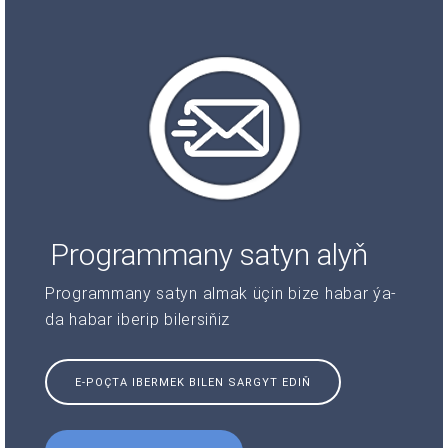
Programmany satyn alyň
Programmany satyn almak üçin bize habar ýa-
da habar iberip bilersiňiz
E-POÇTA IBERMEK BILEN SARGYT EDIŇ