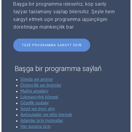
Başga bir programma isleseňiz, köp sanly
taýýar taslamany saýlap bilersiňiz. Şeýle hem
sargyt etmek üçin programma üpjünçiligini
döretmäge mümkinçilik bar.
TÄZE PROGRAMMA SARGYT EDIŇ
Başga bir programma saýlaň
Söwda we ammar
Önümçilik we önümler
Maliýe amallary
Lukmançylyk kömegi
Gözellik pudagy
Sport we dynç alyş
Awtoulaglar we eltip bermek
Adamlar üçin hyzmatlar
Her gurama üçin