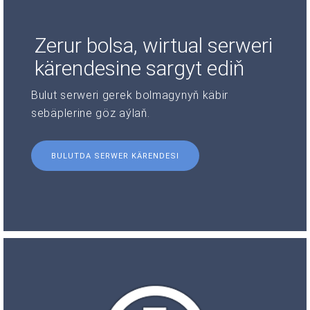
Zerur bolsa, wirtual serweri
kärendesine sargyt ediň
Bulut serweri gerek bolmagynyň käbir
sebäplerine göz aýlaň.
BULUTDA SERWER KÄRENDESI