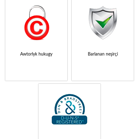
Awtorlyk hukugy
Barlanan neşirçi