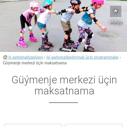
Menýu
Iş awtomatizasiýasy
›
Işi awtomatlaşdyrmak üçin programmalar
›
Güýmenje merkezi üçin maksatnama
Güýmenje merkezi üçin
maksatnama