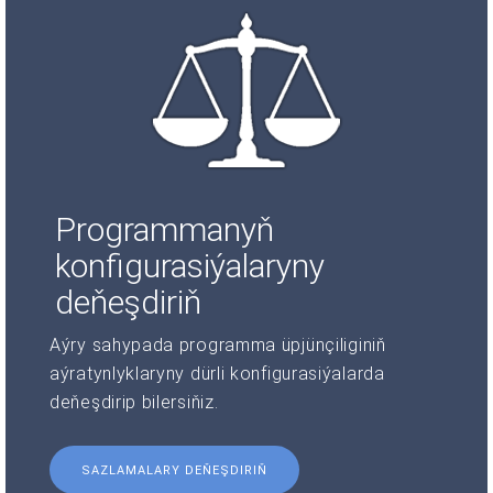
Programmanyň
konfigurasiýalaryny
deňeşdiriň
Aýry sahypada programma üpjünçiliginiň
aýratynlyklaryny dürli konfigurasiýalarda
deňeşdirip bilersiňiz.
SAZLAMALARY DEŇEŞDIRIŇ