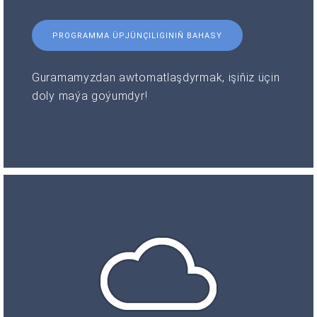
PROGRAMMA ÜPJÜNÇILIGINIŇ BAHASY
Guramamyzdan awtomatlaşdyrmak, işiňiz üçin
doly maýa goýumdyr!