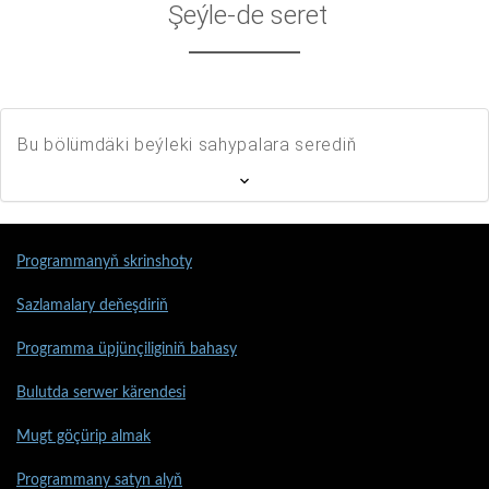
Şeýle-de seret
Bu bölümdäki beýleki sahypalara serediň
Programmanyň skrinshoty
Sazlamalary deňeşdiriň
Programma üpjünçiliginiň bahasy
Bulutda serwer kärendesi
Mugt göçürip almak
Programmany satyn alyň