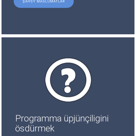
ŞAHSY MAGLUMATLAR
Programma üpjünçiligini
ösdürmek