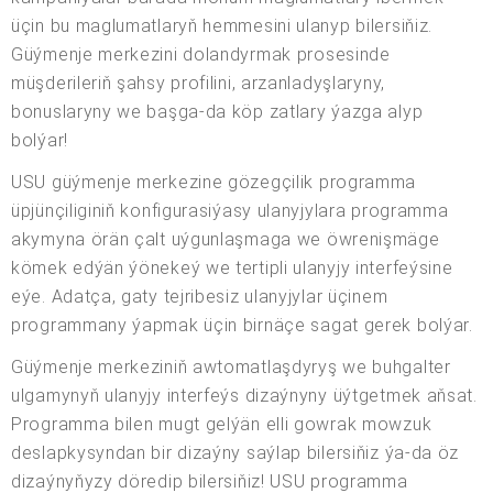
üçin bu maglumatlaryň hemmesini ulanyp bilersiňiz.
Güýmenje merkezini dolandyrmak prosesinde
müşderileriň şahsy profilini, arzanladyşlaryny,
bonuslaryny we başga-da köp zatlary ýazga alyp
bolýar!
USU güýmenje merkezine gözegçilik programma
üpjünçiliginiň konfigurasiýasy ulanyjylara programma
akymyna örän çalt uýgunlaşmaga we öwrenişmäge
kömek edýän ýönekeý we tertipli ulanyjy interfeýsine
eýe. Adatça, gaty tejribesiz ulanyjylar üçinem
programmany ýapmak üçin birnäçe sagat gerek bolýar.
Güýmenje merkeziniň awtomatlaşdyryş we buhgalter
ulgamynyň ulanyjy interfeýs dizaýnyny üýtgetmek aňsat.
Programma bilen mugt gelýän elli gowrak mowzuk
deslapkysyndan bir dizaýny saýlap bilersiňiz ýa-da öz
dizaýnyňyzy döredip bilersiňiz! USU programma