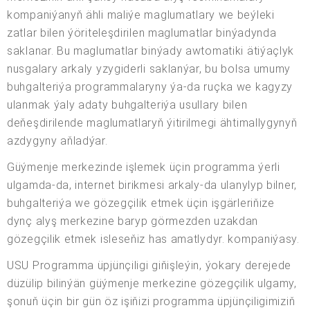
kompaniýanyň ähli maliýe maglumatlary we beýleki
zatlar bilen ýöriteleşdirilen maglumatlar binýadynda
saklanar. Bu maglumatlar binýady awtomatiki ätiýaçlyk
nusgalary arkaly yzygiderli saklanýar, bu bolsa umumy
buhgalteriýa programmalaryny ýa-da ruçka we kagyzy
ulanmak ýaly adaty buhgalteriýa usullary bilen
deňeşdirilende maglumatlaryň ýitirilmegi ähtimallygynyň
azdygyny aňladýar.
Güýmenje merkezinde işlemek üçin programma ýerli
ulgamda-da, internet birikmesi arkaly-da ulanylyp bilner,
buhgalteriýa we gözegçilik etmek üçin işgärleriňize
dynç alyş merkezine baryp görmezden uzakdan
gözegçilik etmek isleseňiz has amatlydyr. kompaniýasy.
USU Programma üpjünçiligi giňişleýin, ýokary derejede
düzülip bilinýän güýmenje merkezine gözegçilik ulgamy,
şonuň üçin bir gün öz işiňizi programma üpjünçiligimiziň