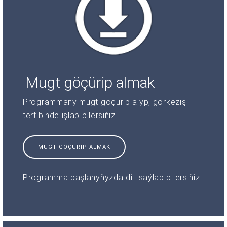
Mugt göçürip almak
Programmany mugt göçürip alyp, görkeziş
tertibinde işläp bilersiňiz
MUGT GÖÇÜRIP ALMAK
Programma başlanyňyzda dili saýlap bilersiňiz.