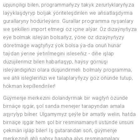
üpjünçiligi bilen, programmaňyzy takyk zerurlyklaryňyza
laýyklaşdyryp boljak ýöriteleşdirilen we aňsatlaşdyrma
gurallaryny hödürleýäris. Gurallar programma nyşanlary
we şekilleri import etmegi öz içine alýar. Öz dizaýnyňyza
eýe bolmak isleýän bolsaňyz, ýöne öz dizaýnyňyzy
döretmäge wagtyňyz ýok bolsa ýa-da onuň hünär
taýdan ýerine ýetirilmegini isleseňiz - diňe işläp
düzüjilerimiz bilen habarlaşyp, haýsy görnüşi
isleýändigiňizi olara düşündirmeli. bolmaly programma,
we ähli islegleriňizi we talaplaryňyzy göz öňünde tutup,
hökman kepillendiriler!
Güýmenje merkezini dolandyrmak bir wagtyň özünde
birnäçe işgär, şol sanda menejer tarapyndan amala
aşyrylyp bilner. Ulgamymyz şeýle bir amatly welin, hatda
birnäçe işgär hem şol bir resminamanyň üstünde ünsüni
çekmän işläp biler! Iş gutarandan soň, güýmenje
merkeziniň ähli şahsy hasaba alyş resminamalary