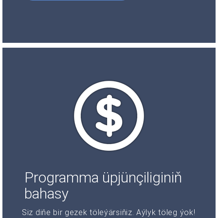
Programma üpjünçiliginiň
bahasy
Siz diňe bir gezek töleýärsiňiz. Aýlyk töleg ýok!