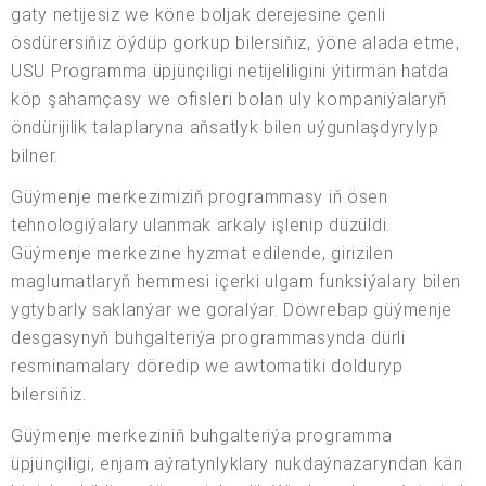
gaty netijesiz we köne boljak derejesine çenli
ösdürersiňiz öýdüp gorkup bilersiňiz, ýöne alada etme,
USU Programma üpjünçiligi netijeliligini ýitirmän hatda
köp şahamçasy we ofisleri bolan uly kompaniýalaryň
öndürijilik talaplaryna aňsatlyk bilen uýgunlaşdyrylyp
bilner.
Güýmenje merkezimiziň programmasy iň ösen
tehnologiýalary ulanmak arkaly işlenip düzüldi.
Güýmenje merkezine hyzmat edilende, girizilen
maglumatlaryň hemmesi içerki ulgam funksiýalary bilen
ygtybarly saklanýar we goralýar. Döwrebap güýmenje
desgasynyň buhgalteriýa programmasynda dürli
resminamalary döredip we awtomatiki dolduryp
bilersiňiz.
Güýmenje merkeziniň buhgalteriýa programma
üpjünçiligi, enjam aýratynlyklary nukdaýnazaryndan kän