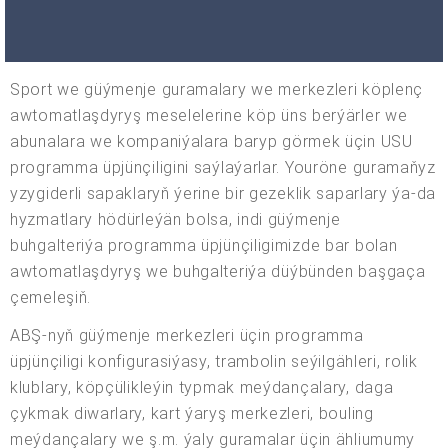
Sport we güýmenje guramalary we merkezleri köplenç
awtomatlaşdyryş meselelerine köp üns berýärler we
abunalara we kompaniýalara baryp görmek üçin USU
programma üpjünçiligini saýlaýarlar. Youröne guramaňyz
yzygiderli sapaklaryň ýerine bir gezeklik saparlary ýa-da
hyzmatlary hödürleýän bolsa, indi güýmenje
buhgalteriýa programma üpjünçiligimizde bar bolan
awtomatlaşdyryş we buhgalteriýa düýbünden başgaça
çemeleşiň.
ABŞ-nyň güýmenje merkezleri üçin programma
üpjünçiligi konfigurasiýasy, trambolin seýilgähleri, rolik
klublary, köpçülikleýin typmak meýdançalary, daga
çykmak diwarlary, kart ýaryş merkezleri, bouling
meýdançalary we ş.m. ýaly guramalar üçin ähliumumy