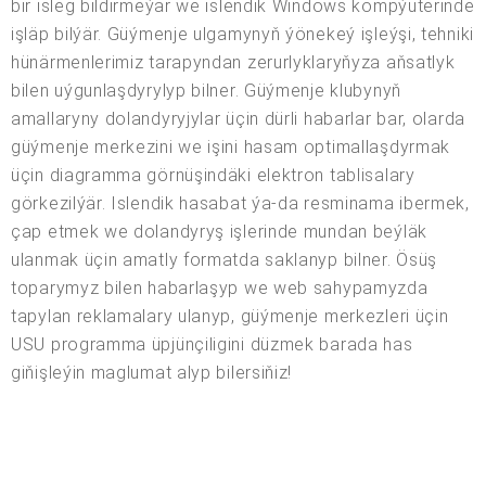
bir isleg bildirmeýär we islendik Windows kompýuterinde
işläp bilýär. Güýmenje ulgamynyň ýönekeý işleýşi, tehniki
hünärmenlerimiz tarapyndan zerurlyklaryňyza aňsatlyk
bilen uýgunlaşdyrylyp bilner. Güýmenje klubynyň
amallaryny dolandyryjylar üçin dürli habarlar bar, olarda
güýmenje merkezini we işini hasam optimallaşdyrmak
üçin diagramma görnüşindäki elektron tablisalary
görkezilýär. Islendik hasabat ýa-da resminama ibermek,
çap etmek we dolandyryş işlerinde mundan beýläk
ulanmak üçin amatly formatda saklanyp bilner. Ösüş
toparymyz bilen habarlaşyp we web sahypamyzda
tapylan reklamalary ulanyp, güýmenje merkezleri üçin
USU programma üpjünçiligini düzmek barada has
giňişleýin maglumat alyp bilersiňiz!