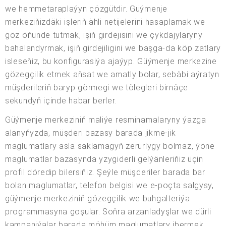
we hemmetaraplaýyn çözgütdir. Güýmenje
merkeziňizdäki işleriň ähli netijelerini hasaplamak we
göz öňünde tutmak, işiň girdejisini we çykdajylaryny
bahalandyrmak, işiň girdejiligini we başga-da köp zatlary
isleseňiz, bu konfigurasiýa ajaýyp. Güýmenje merkezine
gözegçilik etmek aňsat we amatly bolar, sebäbi aýratyn
müşderileriň baryp görmegi we tölegleri birnäçe
sekundyň içinde habar berler.
Güýmenje merkeziniň maliýe resminamalaryny ýazga
alanyňyzda, müşderi bazasy barada jikme-jik
maglumatlary asla saklamagyň zerurlygy bolmaz, ýöne
maglumatlar bazasynda yzygiderli gelýänleriňiz üçin
profil döredip bilersiňiz. Şeýle müşderiler barada bar
bolan maglumatlar, telefon belgisi we e-poçta salgysy,
güýmenje merkeziniň gözegçilik we buhgalteriýa
programmasyna goşular. Soňra arzanladyşlar we dürli
kampaniýalar barada möhüm maglumatlary ibermek