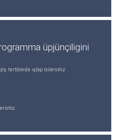
rogramma üpjünçiligini
 tertibinde işläp bilersiňiz
rsiňiz.