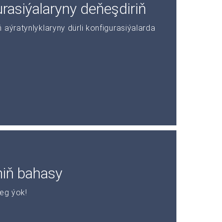
asiýalaryny deňeşdiriň
aýratynlyklaryny dürli konfigurasiýalarda
niň bahasy
leg ýok!