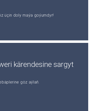
z üçin doly maýa goýumdyr!
rweri kärendesine sargyt
ebäplerine göz aýlaň.