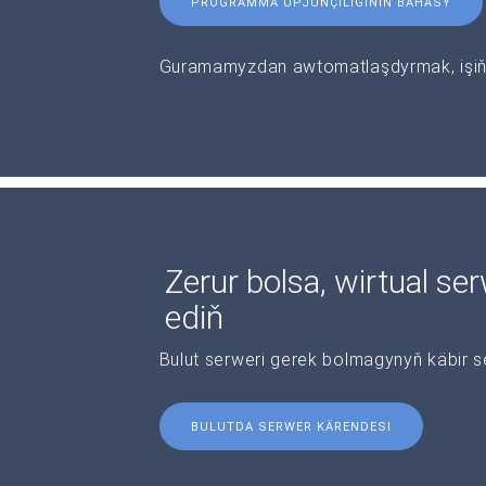
PROGRAMMA ÜPJÜNÇILIGINIŇ BAHASY
Guramamyzdan awtomatlaşdyrmak, işiňi
Zerur bolsa, wirtual se
ediň
Bulut serweri gerek bolmagynyň käbir s
BULUTDA SERWER KÄRENDESI