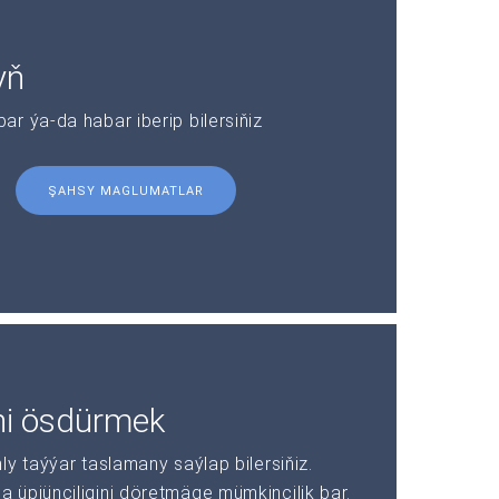
yň
r ýa-da habar iberip bilersiňiz
ŞAHSY MAGLUMATLAR
ni ösdürmek
y taýýar taslamany saýlap bilersiňiz.
üpjünçiligini döretmäge mümkinçilik bar.