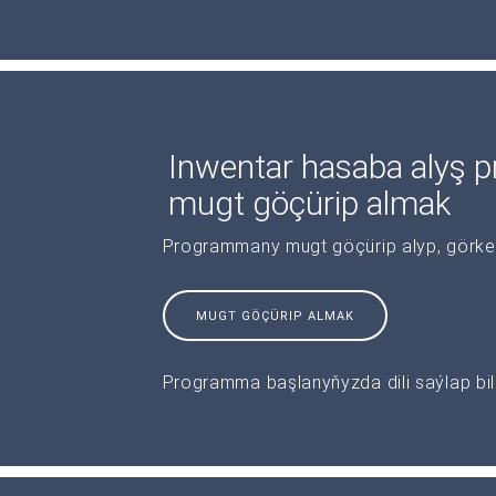
Inwentar hasaba alyş p
mugt göçürip almak
Programmany mugt göçürip alyp, görkeziş
MUGT GÖÇÜRIP ALMAK
Programma başlanyňyzda dili saýlap bile