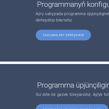
Programmanyň konfigur
Aýry sahypada programma üpjünçiliginiň 
deňeşdirip bilersiňiz.
SAZLAMALARY DEŇEŞDIRIŇ
Programma üpjünçiligi
Siz diňe bir gezek töleýärsiňiz. Aýlyk tö