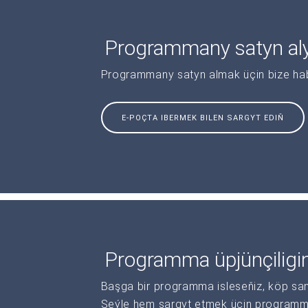
Programmany satyn al
Programmany satyn almak üçin bize haba
E-POÇTA IBERMEK BILEN SARGYT EDIŇ
Programma üpjünçiligi
Başga bir programma isleseňiz, köp sanl
Şeýle hem sargyt etmek üçin programma 