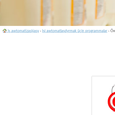
Iş awtomatizasiýasy
›
Işi awtomatlaşdyrmak üçin programmalar
›
Öw