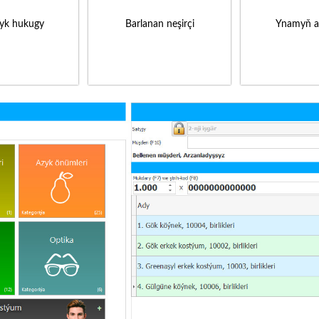
yk hukugy
Barlanan neşirçi
Ynamyň a