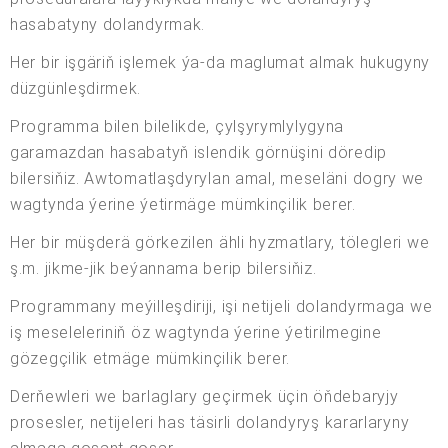
hasabatyny dolandyrmak.
Her bir işgäriň işlemek ýa-da maglumat almak hukugyny
düzgünleşdirmek.
Programma bilen bilelikde, çylşyrymlylygyna
garamazdan hasabatyň islendik görnüşini döredip
bilersiňiz. Awtomatlaşdyrylan amal, meseläni dogry we
wagtynda ýerine ýetirmäge mümkinçilik berer.
Her bir müşderä görkezilen ähli hyzmatlary, tölegleri we
ş.m. jikme-jik beýannama berip bilersiňiz.
Programmany meýilleşdiriji, işi netijeli dolandyrmaga we
iş meseleleriniň öz wagtynda ýerine ýetirilmegine
gözegçilik etmäge mümkinçilik berer.
Derňewleri we barlaglary geçirmek üçin öňdebaryjy
prosesler, netijeleri has täsirli dolandyryş kararlaryny