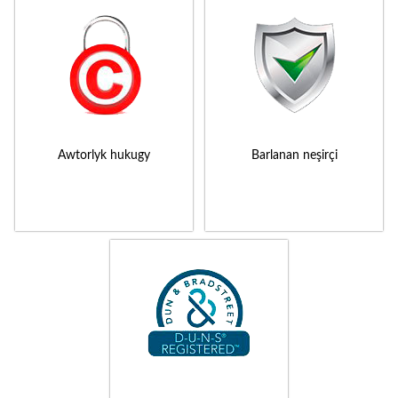
Awtorlyk hukugy
Barlanan neşirçi