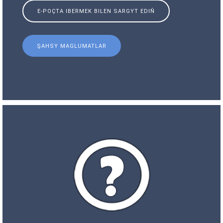
E-POÇTA IBERMEK BILEN SARGYT EDIŇ
ŞAHSY MAGLUMATLAR