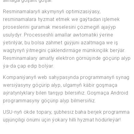
almaga goşant goşar.
Resminamalaryň akymynyň optimizasiýasy,
resminamalara hyzmat etmek we gaýtadan işlemek
proseslerini guramak meselesini çözmegiň ajaýyp
usulydyr. Processeshli amallar awtomatiki ýerine
ýetirilýär, bu bolsa zähmet güýjüni azaltmaga we iş
wagtynyň ýitmegini çäklendirmäge mümkinçilik berýär.
Resminamalary amatly elektron görnüşinde göçürip alyp
ýa-da çap edip bolýar.
Kompaniýanyň web sahypasynda programmanyň synag
wersiýasyny göçürip alyp, ulgamyň käbir goşmaça
aýratynlyklary bilen tanşyp bilersiňiz. Goşmaça Android
programmasyny göçürip alyp bilmersiňiz.
USU-nyň ökde topary, şübhesiz baha berjek programma
üpjünçiligi önümi üçin ýokary hilli hyzmat hödürleýär!