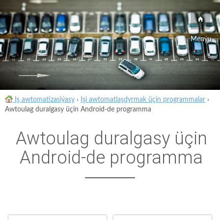
Menýu
Iş awtomatizasiýasy
›
Işi awtomatlaşdyrmak üçin programmalar
›
Awtoulag duralgasy üçin Android-de programma
Awtoulag duralgasy üçin
Android-de programma