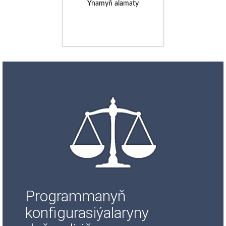
Ynamyň alamaty
Programmanyň
konfigurasiýalaryny