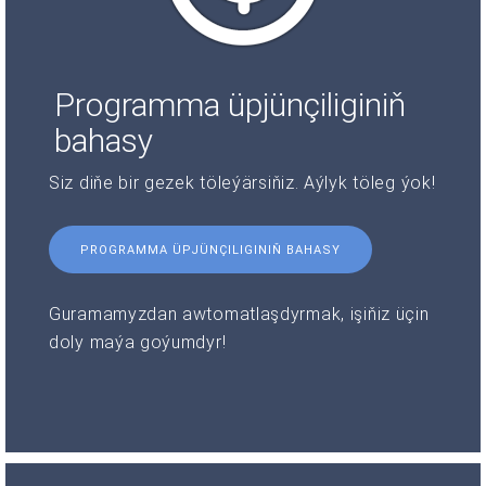
Programma üpjünçiliginiň
bahasy
Siz diňe bir gezek töleýärsiňiz. Aýlyk töleg ýok!
PROGRAMMA ÜPJÜNÇILIGINIŇ BAHASY
Guramamyzdan awtomatlaşdyrmak, işiňiz üçin
doly maýa goýumdyr!