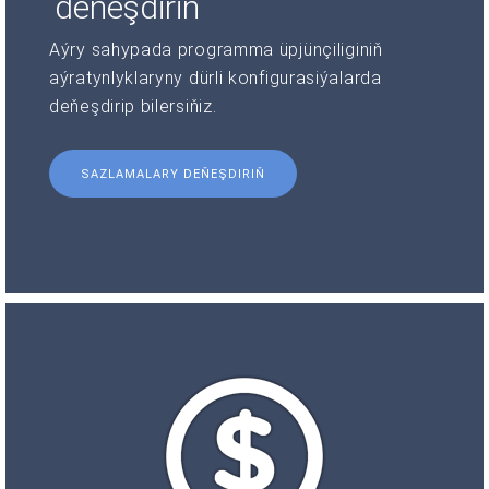
deňeşdiriň
Aýry sahypada programma üpjünçiliginiň
aýratynlyklaryny dürli konfigurasiýalarda
deňeşdirip bilersiňiz.
SAZLAMALARY DEŇEŞDIRIŇ