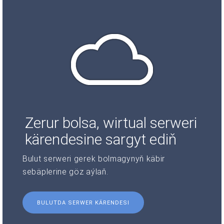
Zerur bolsa, wirtual serweri
kärendesine sargyt ediň
Bulut serweri gerek bolmagynyň käbir
sebäplerine göz aýlaň.
BULUTDA SERWER KÄRENDESI