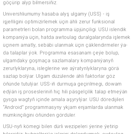
göçürip alyp bilmersiňiz.
Univershliumumy hasaba alyş ulgamy (USS) - iş
işjeňligini optimizirlemek üçin ähli zerur funksional
parametrleri bolan programma üpjünçiligi. USU islendik
kompaniýa üçin, hatda awtoulag duralgalarynda işlemek
üçinem amatly, sebäbi ulanmak üçin çäklendirmeler ýa-
da talaplar ýok. Programma esasanam çeýe bolup,
ulgamdaky goşmaça sazlamalary kompaniýanyň
zerurlyklaryna, isleglerine we aýratynlyklaryna görä
sazlap bolýar. Ulgam düzülende ähli faktorlar göz
öňünde tutulýar. USS-iň durmuşa geçirilmegi, dowam
edýän iş prosesleriniň hiç hili päsgelçilik talap etmeýän
gysga wagtyň içinde amala aşyrylýar. USU döredijileri
“Android” programmasyny ykjam enjamlarda ulanmak
mümkinçiligini öňünden gördüler.
USU-nyň kömegi bilen dürli wezipeleri ýerine ýetirip