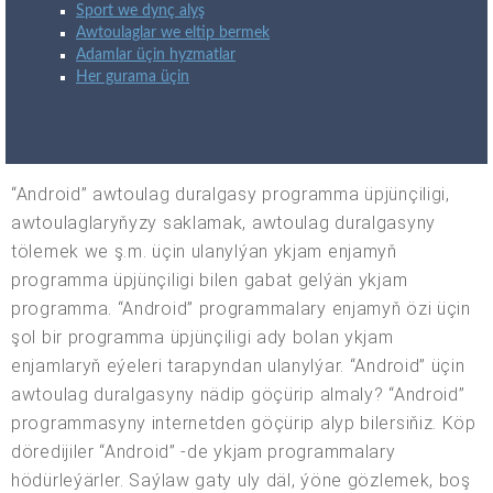
Sport we dynç alyş
Awtoulaglar we eltip bermek
Adamlar üçin hyzmatlar
Her gurama üçin
“Android” awtoulag duralgasy programma üpjünçiligi,
awtoulaglaryňyzy saklamak, awtoulag duralgasyny
tölemek we ş.m. üçin ulanylýan ykjam enjamyň
programma üpjünçiligi bilen gabat gelýän ykjam
programma. “Android” programmalary enjamyň özi üçin
şol bir programma üpjünçiligi ady bolan ykjam
enjamlaryň eýeleri tarapyndan ulanylýar. “Android” üçin
awtoulag duralgasyny nädip göçürip almaly? “Android”
programmasyny internetden göçürip alyp bilersiňiz. Köp
döredijiler “Android” -de ykjam programmalary
hödürleýärler. Saýlaw gaty uly däl, ýöne gözlemek, boş