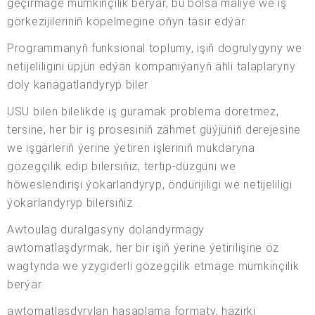
geçirmäge mümkinçilik berýär, bu bolsa maliýe we iş
görkezijileriniň köpelmegine oňyn täsir edýär.
Programmanyň funksional toplumy, işiň dogrulygyny we
netijeliligini üpjün edýän kompaniýanyň ähli talaplaryny
doly kanagatlandyryp biler.
USU bilen bilelikde iş guramak problema döretmez,
tersine, her bir iş prosesiniň zähmet güýjüniň derejesine
we işgärleriň ýerine ýetiren işleriniň mukdaryna
gözegçilik edip bilersiňiz, tertip-düzgüni we
höweslendirişi ýokarlandyryp, öndürijiligi we netijeliligi
ýokarlandyryp bilersiňiz. .
Awtoulag duralgasyny dolandyrmagy
awtomatlaşdyrmak, her bir işiň ýerine ýetirilişine öz
wagtynda we yzygiderli gözegçilik etmäge mümkinçilik
berýär.
awtomatlaşdyrylan hasaplama formaty, häzirki