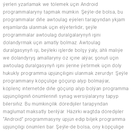
ýerleri yzarlamak we tölemek üçin Android
programmalaryny tapmak mümkin. Şeýle-de bolsa, bu
programmalar diňe awtoulag eýeleri tarapyndan ykjam
enjamlarda ulanmak üçin elýeterlidir; şeýle
programmalar awtoulag duralgalarynyň işini
dolandyrmak üçin amatly bolmaz. Awtoulag
duralgasynyň işi, beýleki işlerde bolşy ýaly, ähli maliýe
we dolandyryş amallaryny öz içine alýar, şonuň üçin
awtoulag duralgasynyň işini ýerine ýetirmek üçin doly
hukukly programma üpjünçiligini ulanmak zerurdyr. Şeýle
programmany köpçülige göçürip alyp bolmaýar,
köplenç internetde diňe göçürip alyp bolýan programma
üpjünçiliginiň önümleriniň synag wersiýalaryny tapyp
bilersiňiz. Bu mümkinçilik döredijiler tarapyndan
maglumat maksatly berilýär. Häzirki wagtda döredijiler
“Android” programmasyny üpjün edip biljek programma
üpjünçiligi önümleri bar. Şeýle-de bolsa, ony köpçülige