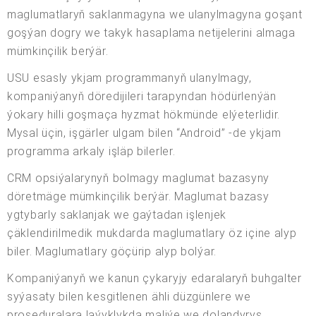
maglumatlaryň saklanmagyna we ulanylmagyna goşant
goşýan dogry we takyk hasaplama netijelerini almaga
mümkinçilik berýär.
USU esasly ykjam programmanyň ulanylmagy,
kompaniýanyň döredijileri tarapyndan hödürlenýän
ýokary hilli goşmaça hyzmat hökmünde elýeterlidir.
Mysal üçin, işgärler ulgam bilen “Android” -de ykjam
programma arkaly işläp bilerler.
CRM opsiýalarynyň bolmagy maglumat bazasyny
döretmäge mümkinçilik berýär. Maglumat bazasy
ygtybarly saklanjak we gaýtadan işlenjek
çäklendirilmedik mukdarda maglumatlary öz içine alyp
biler. Maglumatlary göçürip alyp bolýar.
Kompaniýanyň we kanun çykaryjy edaralaryň buhgalter
syýasaty bilen kesgitlenen ähli düzgünlere we
proseduralara laýyklykda maliýe we dolandyryş