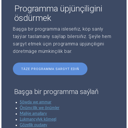
Programma üpjünçiligini
ösdürmek
Başga bir programma isleseňiz, köp sanly
taýýar taslamany saýlap bilersiňiz. Şeýle hem
sargyt etmek üçin programma üpjünçiligini
döretmäge mümkinçilik bar.
TÄZE PROGRAMMA SARGYT EDIŇ
Başga bir programma saýlaň
Söwda we ammar
Önümçilik we önümler
Maliýe amallary
Lukmançylyk kömegi
Gözellik pudagy