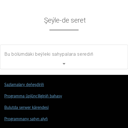
Şeýle-de seret
Bu bölümdäki beýleki sahypalara serediň
Sazlamalary deňeşdiriň
Programma üpjünçiliginiň bahasy
Bulutda serwer kärendesi
Programmany satyn alyň