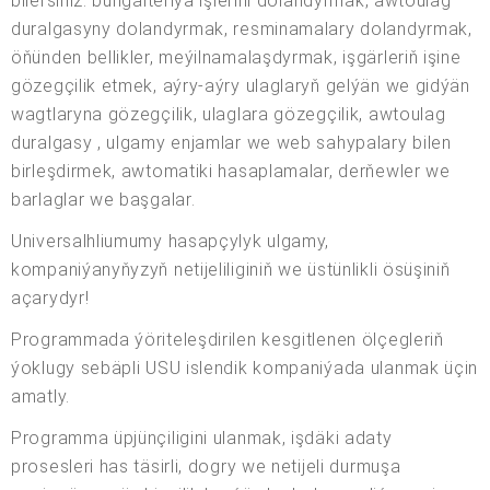
bilersiňiz: buhgalteriýa işlerini dolandyrmak, awtoulag
duralgasyny dolandyrmak, resminamalary dolandyrmak,
öňünden bellikler, meýilnamalaşdyrmak, işgärleriň işine
gözegçilik etmek, aýry-aýry ulaglaryň gelýän we gidýän
wagtlaryna gözegçilik, ulaglara gözegçilik, awtoulag
duralgasy , ulgamy enjamlar we web sahypalary bilen
birleşdirmek, awtomatiki hasaplamalar, derňewler we
barlaglar we başgalar.
Universalhliumumy hasapçylyk ulgamy,
kompaniýanyňyzyň netijeliliginiň we üstünlikli ösüşiniň
açarydyr!
Programmada ýöriteleşdirilen kesgitlenen ölçegleriň
ýoklugy sebäpli USU islendik kompaniýada ulanmak üçin
amatly.
Programma üpjünçiligini ulanmak, işdäki adaty
prosesleri has täsirli, dogry we netijeli durmuşa