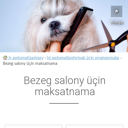
Menýu
Iş awtomatizasiýasy
›
Işi awtomatlaşdyrmak üçin programmalar
›
Bezeg salony üçin maksatnama
Bezeg salony üçin
maksatnama