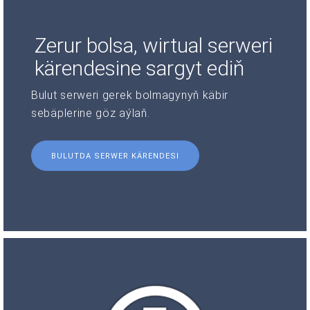
Zerur bolsa, wirtual serweri
kärendesine sargyt ediň
Bulut serweri gerek bolmagynyň käbir
sebäplerine göz aýlaň.
BULUTDA SERWER KÄRENDESI