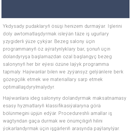
Ykdysady pudaklaryň ösüşi henizem durmaýar. Işlerini
doly awtomatlaşdyrmak isleýän täze iş ugurlary
yzygiderli ýüze çykýar. Bezeg salony üçin
programmanyň öz aýratynlyklary bar, şonuň üçin
dolandyryşa başlamazdan ozal başlangyç bezeg
salonynyň her bir eýesi özüne laýyk programma
tapmaly. Haýwanlar bilen we zyýansyz gelýänlere berk
gözegçilik etmek we materiallary sarp etmek
optimallaşdyrylmalydyr.
Haýwanlara ideg salonyny dolandyrmak maksatnamasy
esasy hyzmatlaryň klassifikasiýalaryna görä
bölünmegini üpjün edýär. Procedureshli amallar iş
wagtyndan gaça durmak we önümçiligiň hilini
ýokarlandyrmak üçin işgärleriň arasynda paýlanylýar.