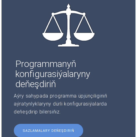
Programmanyň
konfigurasiýalaryny
deňeşdiriň
Aýry sahypada programma üpjünçiliginiň
aýratynlyklaryny dürli konfigurasiýalarda
deňeşdirip bilersiňiz.
SAZLAMALARY DEŇEŞDIRIŇ