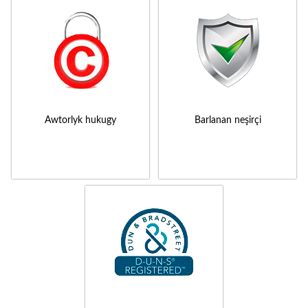
Awtorlyk hukugy
Barlanan neşirçi