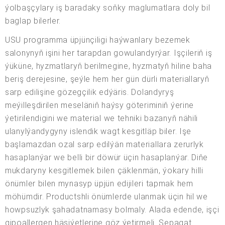
ýolbaşçylary iş baradaky soňky maglumatlara doly bil
baglap bilerler.
USU programma üpjünçiligi haýwanlary bezemek
salonynyň işini her tarapdan gowulandyrýar. Işçileriň iş
ýüküne, hyzmatlaryň berilmegine, hyzmatyň hiline baha
beriş derejesine, şeýle hem her gün dürli materiallaryň
sarp edilişine gözegçilik edýäris. Dolandyryş
meýilleşdirilen meseläniň haýsy göteriminiň ýerine
ýetirilendigini we material we tehniki bazanyň nähili
ulanylýandygyny islendik wagt kesgitläp biler. Işe
başlamazdan ozal sarp edilýän materiallara zerurlyk
hasaplanýar we belli bir döwür üçin hasaplanýar. Diňe
mukdaryny kesgitlemek bilen çäklenmän, ýokary hilli
önümler bilen mynasyp üpjün edijileri tapmak hem
möhümdir. Productshli önümlerde ulanmak üçin hil we
howpsuzlyk şahadatnamasy bolmaly. Alada edende, işçi
gipoallergen häsiýetlerine göz ýetirmeli. Şepagat