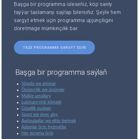
Başga bir programma isleseňiz, köp sanly
taýýar taslamany saýlap bilersiňiz. Şeýle hem
sargyt etmek üçin programma üpjünçiligini
döretmäge mümkinçilik bar.
TÄZE PROGRAMMA SARGYT EDIŇ
Başga bir programma saýlaň
Söwda we ammar
Önümçilik we önümler
Maliýe amallary
Lukmançylyk kömegi
Gözellik pudagy
Sport we dynç alyş
Awtoulaglar we eltip bermek
Adamlar üçin hyzmatlar
Her gurama üçin