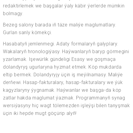
redaktirlemek we başgalar ýaly käbir ýerlerde mümkin
bolmagy.
Bezeg salony barada iň täze maliýe maglumatlary.
Gurlan sanly kömekçi.
Hasabatyň jemlenmegi. Adaty formalaryň galyplary.
Wakalaryň hronologiýasy. Haýwanlaryň baryp görmegini
yzarlamak. Işewürlik gündeligi Esasy we goşmaça
dolandyryş ugurlaryna hyzmat etmek. Köp mukdarda
eltip bermek. Dolandyryjy üçin iş meýilnamasy. Maliýe
derňewi. Hasap-fakturalary, hasap-fakturalary we ýük
kagyzlaryny ýygnamak. Haýwanlar we başga-da köp
zatlar hakda maglumat ýazmak. Programmanyň synag
wersiýasyny hiç wagt tölemezden işleýşi bilen tanyşmak
üçin iki hepde mugt göçürip alyň!