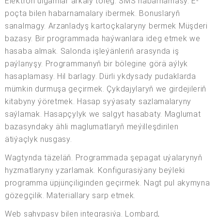
Elektron ulgamlar arkaly töleg. SMS habarnamasy. E-
poçta bilen habarnamalary ibermek. Bonuslaryň
sanalmagy. Arzanladyş kartoçkalaryny bermek Müşderi
bazasy. Bir programmada haýwanlara ideg etmek we
hasaba almak. Salonda işleýänleriň arasynda iş
paýlanyşy. Programmanyň bir bölegine görä aýlyk
hasaplamasy. Hil barlagy. Dürli ykdysady pudaklarda
mümkin durmuşa geçirmek. Çykdajylaryň we girdejileriň
kitabyny ýöretmek. Hasap syýasaty sazlamalaryny
saýlamak. Hasapçylyk we salgyt hasabaty. Maglumat
bazasyndaky ähli maglumatlaryň meýilleşdirilen
ätiýaçlyk nusgasy.
Wagtynda täzeläň. Programmada şepagat uýalarynyň
hyzmatlaryny yzarlamak. Konfigurasiýany beýleki
programma üpjünçiliginden geçirmek. Nagt pul akymyna
gözegçilik. Materiallary sarp etmek.
Web sahypasy bilen integrasiýa. Lombard,