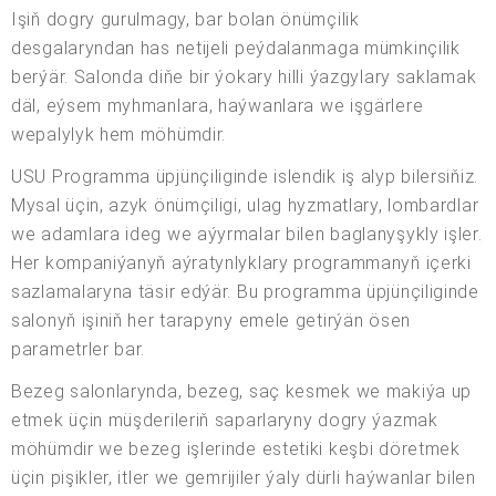
Işiň dogry gurulmagy, bar bolan önümçilik
desgalaryndan has netijeli peýdalanmaga mümkinçilik
berýär. Salonda diňe bir ýokary hilli ýazgylary saklamak
däl, eýsem myhmanlara, haýwanlara we işgärlere
wepalylyk hem möhümdir.
USU Programma üpjünçiliginde islendik iş alyp bilersiňiz.
Mysal üçin, azyk önümçiligi, ulag hyzmatlary, lombardlar
we adamlara ideg we aýyrmalar bilen baglanyşykly işler.
Her kompaniýanyň aýratynlyklary programmanyň içerki
sazlamalaryna täsir edýär. Bu programma üpjünçiliginde
salonyň işiniň her tarapyny emele getirýän ösen
parametrler bar.
Bezeg salonlarynda, bezeg, saç kesmek we makiýa up
etmek üçin müşderileriň saparlaryny dogry ýazmak
möhümdir we bezeg işlerinde estetiki keşbi döretmek
üçin pişikler, itler we gemrijiler ýaly dürli haýwanlar bilen