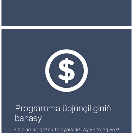
Programma üpjünçiliginiň
bahasy
Siz diňe bir gezek töleýärsiňiz. Aýlyk töleg ýok!