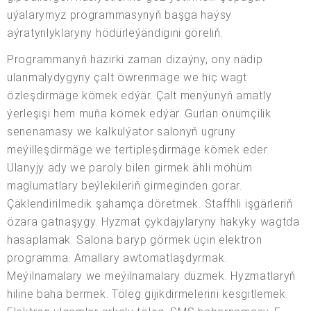
uýalarymyz programmasynyň başga haýsy
aýratynlyklaryny hödürleýändigini göreliň.
Programmanyň häzirki zaman dizaýny, ony nädip
ulanmalydygyny çalt öwrenmäge we hiç wagt
özleşdirmäge kömek edýär. Çalt menýunyň amatly
ýerleşişi hem muňa kömek edýär. Gurlan önümçilik
senenamasy we kalkulýator salonyň ugruny
meýilleşdirmäge we tertipleşdirmäge kömek eder.
Ulanyjy ady we paroly bilen girmek ähli möhüm
maglumatlary beýlekileriň girmeginden gorar.
Çäklendirilmedik şahamça döretmek. Staffhli işgärleriň
özara gatnaşygy. Hyzmat çykdajylaryny hakyky wagtda
hasaplamak. Salona baryp görmek üçin elektron
programma. Amallary awtomatlaşdyrmak.
Meýilnamalary we meýilnamalary düzmek. Hyzmatlaryň
hiline baha bermek. Töleg gijikdirmelerini kesgitlemek.