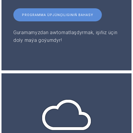
PROGRAMMA ÜPJÜNÇILIGINIŇ BAHASY
Guramamyzdan awtomatlaşdyrmak, işiňiz üçin
doly maýa goýumdyr!