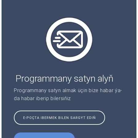
Programmany satyn alyň
Programmany satyn almak üçin bize habar ýa-
da habar iberip bilersiňiz
E-POÇTA IBERMEK BILEN SARGYT EDIŇ