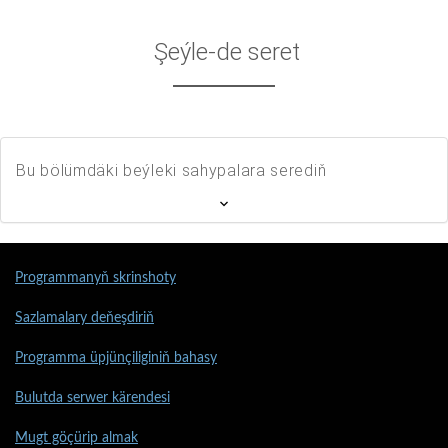
Şeýle-de seret
Bu bölümdäki beýleki sahypalara serediň
Programmanyň skrinshoty
Sazlamalary deňeşdiriň
Programma üpjünçiliginiň bahasy
Bulutda serwer kärendesi
Mugt göçürip almak