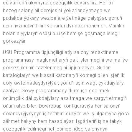
gelýänleriň akymyna gözegçilik edýärsiňiz. Her bir
bezeg salony hil derejesini ýokarlandyrmaga we
pudakda ýokary wezipelere ýetmäge çalyşýar, şonuň
üçin hyzmatyň hilini ýokarlandyrmak möhümdir. Mümkin
bolan alyjylaryň ösüşi bu işe hemişe goşmaça islegi
görkezýär.
USU Programma üpjünçiligi atly salony redaktirleme
programmasy maglumatlaryň çalt işlenmegini we maliýe
görkezijileriniň täzelenmegini üpjün edýär. Gurlan
kataloglaryň we klassifikatorlaryň kömegi bilen işjeňlik
doly awtomatlaşdyrylýar, şonuň üçin wagt çykdajylary
azalýar. Gowy programmany durmuşa geçirmek
önümçilik däl çykdajylary azaltmaga we sargyt etmegiň
öňüni alyp biler. Döwrebap konfigurasiýa her salonyň
dolandyryjysynyň iş tertibini düzýär we iş ulgamyna görä
zähmet hakyny hem hasaplaýar. Işgärleriň işine takyk
gözegçilik edilmegi netijesinde, ideg salonynyň