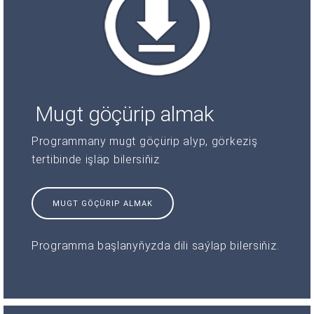
Mugt göçürip almak
Programmany mugt göçürip alyp, görkeziş
tertibinde işläp bilersiňiz
MUGT GÖÇÜRIP ALMAK
Programma başlanyňyzda dili saýlap bilersiňiz.