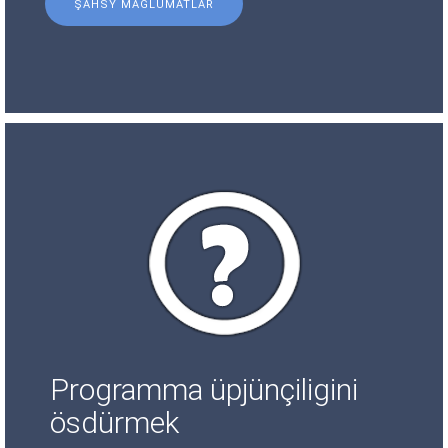
ŞAHSY MAGLUMATLAR
Programma üpjünçiligini
ösdürmek