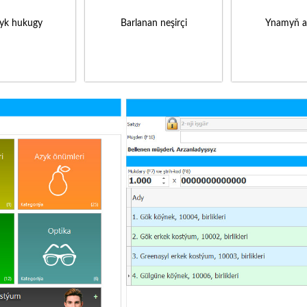
yk hukugy
Barlanan neşirçi
Ynamyň a