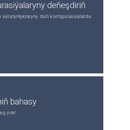
asiýalaryny deňeşdiriň
aýratynlyklaryny dürli konfigurasiýalarda
niň bahasy
leg ýok!