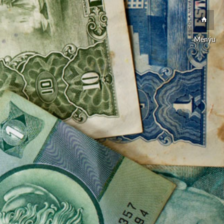
Menýu