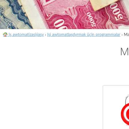
Iş awtomatizasiýasy
›
Işi awtomatlaşdyrmak üçin programmalar
›
Ma
M