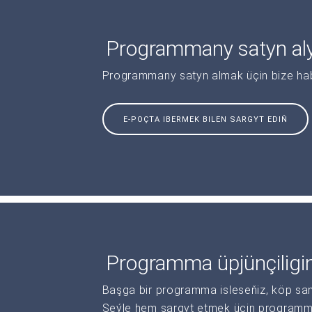
Programmany satyn al
Programmany satyn almak üçin bize haba
E-POÇTA IBERMEK BILEN SARGYT EDIŇ
Programma üpjünçiligi
Başga bir programma isleseňiz, köp sanl
Şeýle hem sargyt etmek üçin programma 