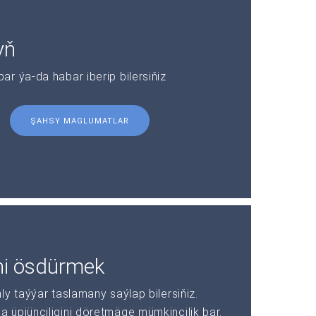
yň
r ýa-da habar iberip bilersiňiz
ŞAHSY MAGLUMATLAR
ni ösdürmek
y taýýar taslamany saýlap bilersiňiz.
üpjünçiligini döretmäge mümkinçilik bar.