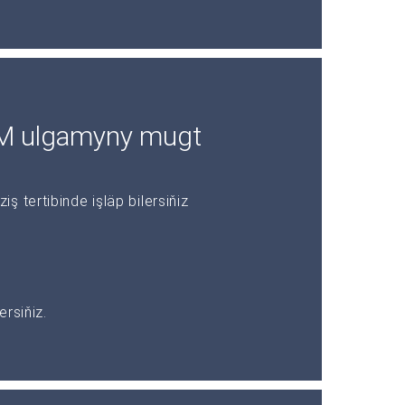
RM ulgamyny mugt
 tertibinde işläp bilersiňiz
rsiňiz.