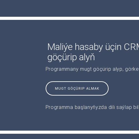
Maliýe hasaby üçin C
göçürip alyň
Programmany mugt göçürip alyp, görkeziş
MUGT GÖÇÜRIP ALMAK
Programma başlanyňyzda dili saýlap bile