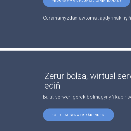
PROGRAMMA ÜPJÜNÇILIGINIŇ BAHASY
Guramamyzdan awtomatlaşdyrmak, işiňi
Zerur bolsa, wirtual se
ediň
Bulut serweri gerek bolmagynyň käbir s
BULUTDA SERWER KÄRENDESI