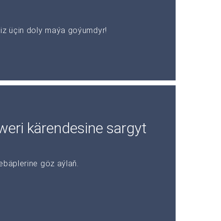
z üçin doly maýa goýumdyr!
rweri kärendesine sargyt
ebäplerine göz aýlaň.