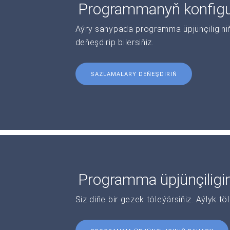
Programmanyň konfigur
Aýry sahypada programma üpjünçiliginiň 
deňeşdirip bilersiňiz.
SAZLAMALARY DEŇEŞDIRIŇ
Programma üpjünçiligi
Siz diňe bir gezek töleýärsiňiz. Aýlyk tö