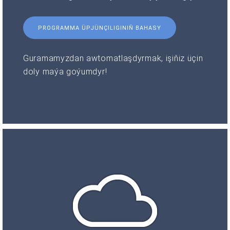
PROGRAMMA ÜPJÜNÇILIGINIŇ BAHASY
Guramamyzdan awtomatlaşdyrmak, işiňiz üçin
doly maýa goýumdyr!