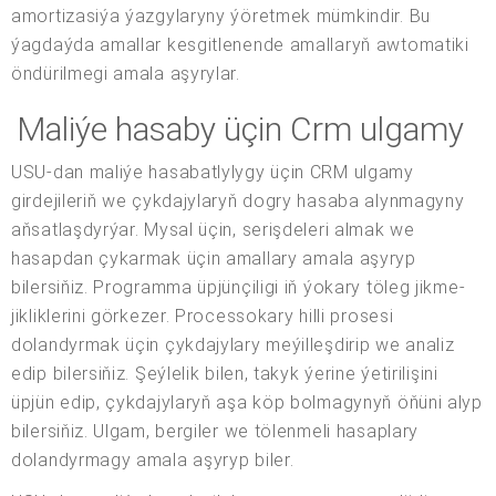
amortizasiýa ýazgylaryny ýöretmek mümkindir. Bu
ýagdaýda amallar kesgitlenende amallaryň awtomatiki
öndürilmegi amala aşyrylar.
Maliýe hasaby üçin Crm ulgamy
USU-dan maliýe hasabatlylygy üçin CRM ulgamy
girdejileriň we çykdajylaryň dogry hasaba alynmagyny
aňsatlaşdyrýar. Mysal üçin, serişdeleri almak we
hasapdan çykarmak üçin amallary amala aşyryp
bilersiňiz. Programma üpjünçiligi iň ýokary töleg jikme-
jikliklerini görkezer. Processokary hilli prosesi
dolandyrmak üçin çykdajylary meýilleşdirip we analiz
edip bilersiňiz. Şeýlelik bilen, takyk ýerine ýetirilişini
üpjün edip, çykdajylaryň aşa köp bolmagynyň öňüni alyp
bilersiňiz. Ulgam, bergiler we tölenmeli hasaplary
dolandyrmagy amala aşyryp biler.