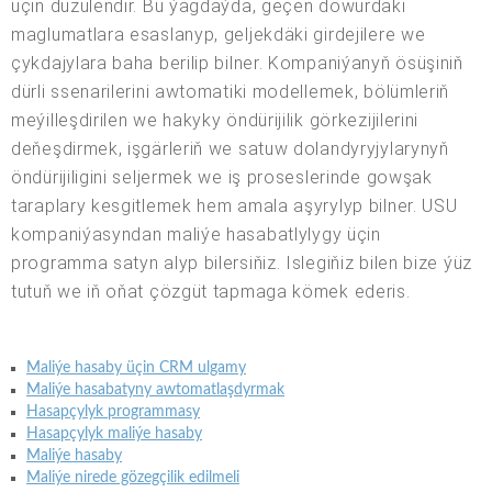
üçin düzülendir. Bu ýagdaýda, geçen döwürdäki
maglumatlara esaslanyp, geljekdäki girdejilere we
çykdajylara baha berilip bilner. Kompaniýanyň ösüşiniň
dürli ssenarilerini awtomatiki modellemek, bölümleriň
meýilleşdirilen we hakyky öndürijilik görkezijilerini
deňeşdirmek, işgärleriň we satuw dolandyryjylarynyň
öndürijiligini seljermek we iş proseslerinde gowşak
taraplary kesgitlemek hem amala aşyrylyp bilner. USU
kompaniýasyndan maliýe hasabatlylygy üçin
programma satyn alyp bilersiňiz. Islegiňiz bilen bize ýüz
tutuň we iň oňat çözgüt tapmaga kömek ederis.
Maliýe hasaby üçin CRM ulgamy
Maliýe hasabatyny awtomatlaşdyrmak
Hasapçylyk programmasy
Hasapçylyk maliýe hasaby
Maliýe hasaby
Maliýe nirede gözegçilik edilmeli