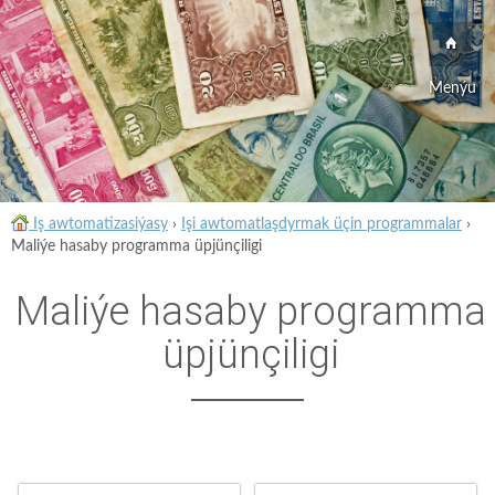
Menýu
Iş awtomatizasiýasy
›
Işi awtomatlaşdyrmak üçin programmalar
›
Maliýe hasaby programma üpjünçiligi
Maliýe hasaby programma
üpjünçiligi