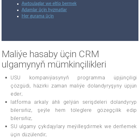
Awtoulaglar we eltip bermek
Adamlar üçin hyzmatlar
Her gurama üçin
Maliýe hasaby üçin CRM
ulgamynyň mümkinçilikleri
USU kompaniýasynyň programma üpjünçiligi
çözgüdi, häzirki zaman maliýe dolandyryşyny üpjün
eder;
latforma arkaly ähli gelýän serişdeleri dolandyryp
bilersiňiz, şeýle hem töleglere gözegçilik edip
bilersiňiz;
SU ulgamy çykdajylary meýilleşdirmek we derňemek
üçin düzülendir;