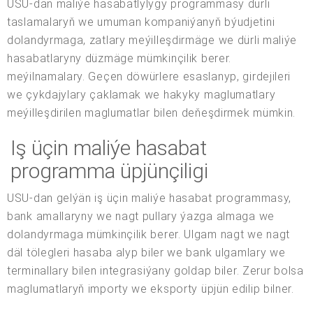
USU-dan maliýe hasabatlylygy programmasy dürli
taslamalaryň we umuman kompaniýanyň býudjetini
dolandyrmaga, zatlary meýilleşdirmäge we dürli maliýe
hasabatlaryny düzmäge mümkinçilik berer.
meýilnamalary. Geçen döwürlere esaslanyp, girdejileri
we çykdajylary çaklamak we hakyky maglumatlary
meýilleşdirilen maglumatlar bilen deňeşdirmek mümkin.
Iş üçin maliýe hasabat
programma üpjünçiligi
USU-dan gelýän iş üçin maliýe hasabat programmasy,
bank amallaryny we nagt pullary ýazga almaga we
dolandyrmaga mümkinçilik berer. Ulgam nagt we nagt
däl tölegleri hasaba alyp biler we bank ulgamlary we
terminallary bilen integrasiýany goldap biler. Zerur bolsa
maglumatlaryň importy we eksporty üpjün edilip bilner.