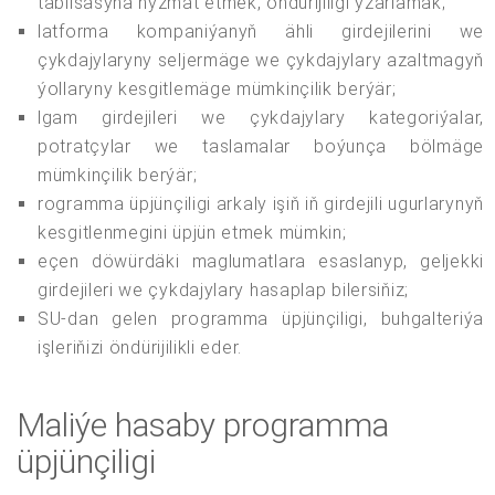
tablisasyna hyzmat etmek, öndürijiligi yzarlamak;
latforma kompaniýanyň ähli girdejilerini we
çykdajylaryny seljermäge we çykdajylary azaltmagyň
ýollaryny kesgitlemäge mümkinçilik berýär;
lgam girdejileri we çykdajylary kategoriýalar,
potratçylar we taslamalar boýunça bölmäge
mümkinçilik berýär;
rogramma üpjünçiligi arkaly işiň iň girdejili ugurlarynyň
kesgitlenmegini üpjün etmek mümkin;
eçen döwürdäki maglumatlara esaslanyp, geljekki
girdejileri we çykdajylary hasaplap bilersiňiz;
SU-dan gelen programma üpjünçiligi, buhgalteriýa
işleriňizi öndürijilikli eder.
Maliýe hasaby programma
üpjünçiligi