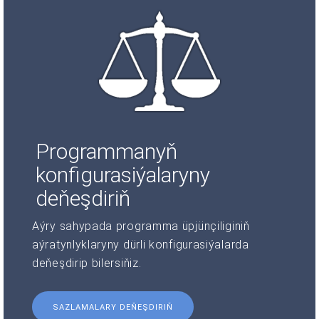
Programmanyň
konfigurasiýalaryny
deňeşdiriň
Aýry sahypada programma üpjünçiliginiň
aýratynlyklaryny dürli konfigurasiýalarda
deňeşdirip bilersiňiz.
SAZLAMALARY DEŇEŞDIRIŇ