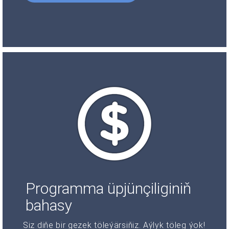
Programma üpjünçiliginiň
bahasy
Siz diňe bir gezek töleýärsiňiz. Aýlyk töleg ýok!