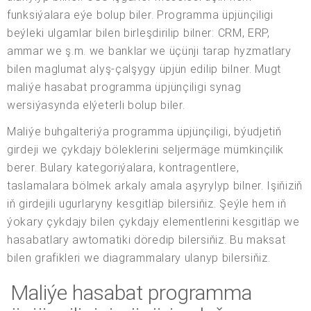
funksiýalara eýe bolup biler. Programma üpjünçiligi
beýleki ulgamlar bilen birleşdirilip bilner: CRM, ERP,
ammar we ş.m. we banklar we üçünji tarap hyzmatlary
bilen maglumat alyş-çalşygy üpjün edilip bilner. Mugt
maliýe hasabat programma üpjünçiligi synag
wersiýasynda elýeterli bolup biler.
Maliýe buhgalteriýa programma üpjünçiligi, býudjetiň
girdeji we çykdajy böleklerini seljermäge mümkinçilik
berer. Bulary kategoriýalara, kontragentlere,
taslamalara bölmek arkaly amala aşyrylyp bilner. Işiňiziň
iň girdejili ugurlaryny kesgitläp bilersiňiz. Şeýle hem iň
ýokary çykdajy bilen çykdajy elementlerini kesgitläp we
hasabatlary awtomatiki döredip bilersiňiz. Bu maksat
bilen grafikleri we diagrammalary ulanyp bilersiňiz.
Maliýe hasabat programma