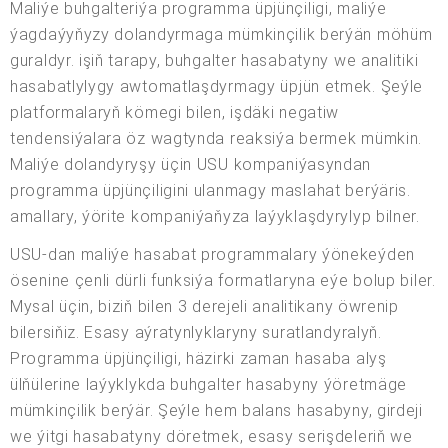
Maliýe buhgalteriýa programma üpjünçiligi, maliýe
ýagdaýyňyzy dolandyrmaga mümkinçilik berýän möhüm
guraldyr. işiň tarapy, buhgalter hasabatyny we analitiki
hasabatlylygy awtomatlaşdyrmagy üpjün etmek. Şeýle
platformalaryň kömegi bilen, işdäki negatiw
tendensiýalara öz wagtynda reaksiýa bermek mümkin.
Maliýe dolandyryşy üçin USU kompaniýasyndan
programma üpjünçiligini ulanmagy maslahat berýäris.
amallary, ýörite kompaniýaňyza laýyklaşdyrylyp bilner.
USU-dan maliýe hasabat programmalary ýönekeýden
ösenine çenli dürli funksiýa formatlaryna eýe bolup biler.
Mysal üçin, biziň bilen 3 derejeli analitikany öwrenip
bilersiňiz. Esasy aýratynlyklaryny suratlandyralyň.
Programma üpjünçiligi, häzirki zaman hasaba alyş
ülňülerine laýyklykda buhgalter hasabyny ýöretmäge
mümkinçilik berýär. Şeýle hem balans hasabyny, girdeji
we ýitgi hasabatyny döretmek, esasy serişdeleriň we