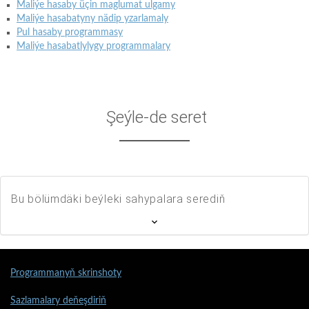
Maliýe hasaby üçin maglumat ulgamy
Maliýe hasabatyny nädip yzarlamaly
Pul hasaby programmasy
Maliýe hasabatlylygy programmalary
Şeýle-de seret
Bu bölümdäki beýleki sahypalara serediň
Programmanyň skrinshoty
Sazlamalary deňeşdiriň