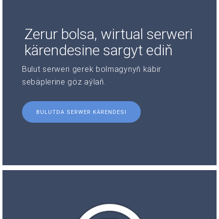
Zerur bolsa, wirtual serweri
kärendesine sargyt ediň
Bulut serweri gerek bolmagynyň käbir
sebäplerine göz aýlaň.
BULUTDA SERWER KÄRENDESI