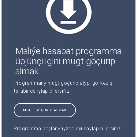
Maliýe hasabat programma
üpjünçiligini mugt göçürip
almak
Programmany mugt göçürip alyp, görkeziş
tertibinde işläp bilersiňiz
MUGT GÖÇÜRIP ALMAK
Programma başlanyňyzda dili saýlap bilersiňiz.