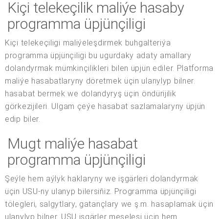
Kiçi telekeçilik maliýe hasaby
programma üpjünçiligi
Kiçi telekeçiligi maliýeleşdirmek buhgalteriýa
programma üpjünçiligi bu ugurdaky adaty amallary
dolandyrmak mümkinçilikleri bilen üpjün ediler. Platforma
maliýe hasabatlaryny döretmek üçin ulanylyp bilner.
hasabat bermek we dolandyryş üçin öndürijilik
görkezijileri. Ulgam çeýe hasabat sazlamalaryny üpjün
edip biler.
Mugt maliýe hasabat
programma üpjünçiligi
Şeýle hem aýlyk haklaryny we işgärleri dolandyrmak
üçin USU-ny ulanyp bilersiňiz. Programma üpjünçiligi
tölegleri, salgytlary, gatançlary we ş.m. hasaplamak üçin
ulanylyp bilner. USU işgärler meselesi üçin hem