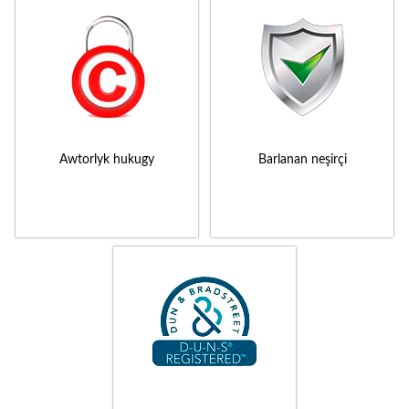
Awtorlyk hukugy
Barlanan neşirçi