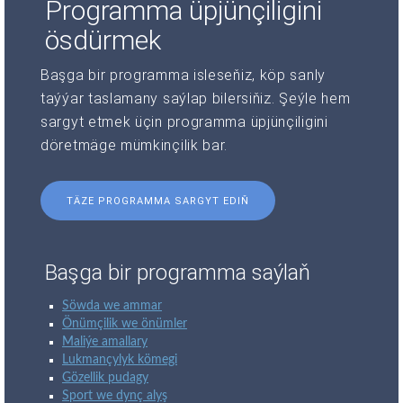
Programma üpjünçiligini
ösdürmek
Başga bir programma isleseňiz, köp sanly
taýýar taslamany saýlap bilersiňiz. Şeýle hem
sargyt etmek üçin programma üpjünçiligini
döretmäge mümkinçilik bar.
TÄZE PROGRAMMA SARGYT EDIŇ
Başga bir programma saýlaň
Söwda we ammar
Önümçilik we önümler
Maliýe amallary
Lukmançylyk kömegi
Gözellik pudagy
Sport we dynç alyş