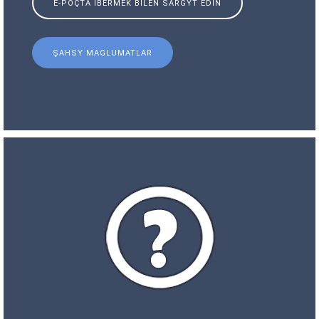
E-POÇTA IBERMEK BILEN SARGYT EDIŇ
ŞAHSY MAGLUMATLAR