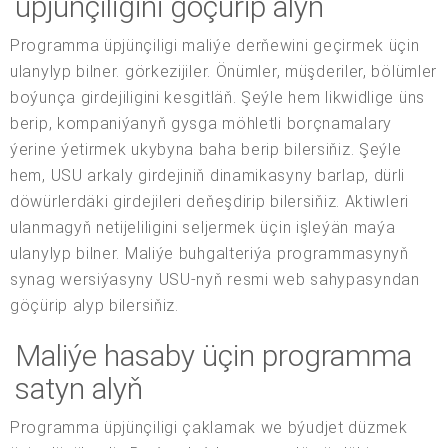
üpjünçiligini göçürip alyň
Programma üpjünçiligi maliýe derňewini geçirmek üçin
ulanylyp bilner. görkezijiler. Önümler, müşderiler, bölümler
boýunça girdejiligini kesgitläň. Şeýle hem likwidlige üns
berip, kompaniýanyň gysga möhletli borçnamalary
ýerine ýetirmek ukybyna baha berip bilersiňiz. Şeýle
hem, USU arkaly girdejiniň dinamikasyny barlap, dürli
döwürlerdäki girdejileri deňeşdirip bilersiňiz. Aktiwleri
ulanmagyň netijeliligini seljermek üçin işleýän maýa
ulanylyp bilner. Maliýe buhgalteriýa programmasynyň
synag wersiýasyny USU-nyň resmi web sahypasyndan
göçürip alyp bilersiňiz.
Maliýe hasaby üçin programma
satyn alyň
Programma üpjünçiligi çaklamak we býudjet düzmek