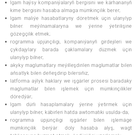
lgam haýsy kompaniýalaryň bergisini we kärhananyň
kime bergisini hasaba almaga mümkinçilik berer;
lgam maliýe hasabatlaryny döretmek üçin ulanylyp
bilner. meýilnamalaryna we ýerine ýetirilişine
gözegçilik etmek;
rogramma üpjünçiligi, kompaniýanyň girdejileri we
çykdajylary barada çaklamalary düzmek üçin
ulanylyp bilner;
akyky maglumatlary meýilleşdirilen maglumatlar bilen
aňsatlyk bilen deňeşdirip bilersiňiz;
latforma aýlyk haklary we işgärler prosesi baradaky
maglumatlar bilen işlemek üçin mümkinçilikler
döredýär;
lgam dürli hasaplamalary ýerine ýetirmek üçin
ulanylyp bilner, käbirleri hatda awtomatiki usulda-da;
rogramma üpjünçiligi işgärler bilen işlemäge
mümkinçilik berýär: doly hasaba alyş, wagt