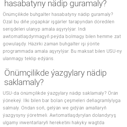
hasabatyny nädip guramaly?
Önümçilikde buhgalter hasabatyny nädip guramaly?
Ozal bu diňe jogapkär işgärler tarapyndan döredilen
serişdeleri ulanyp amala aşyrylýar. Indi
awtomatlaşdyrmagyň peýda bolmagy bilen hemme zat
gowulaşdy. Häzirki zaman buhgalter işi ýörite
programmada amala aşyrylýar. Bu maksat bilen USU-ny
ulanmagy teklip edýäris.
Önümçilikde ýazgylary nädip
saklamaly?
USU-da önümçilikde ýazgylary nädip saklamaly? Örän
ýönekeý. Ilki bilen bar bolan çeşmeleri deňagramlylyga
salmaly. Ondan soň, gelýän we gidýän amallaryň
ýazgysyny ýöretmeli. Awtomatlaşdyrylan dolandyryş
ulgamy inwentarlaryň hereketini hakyky wagtda