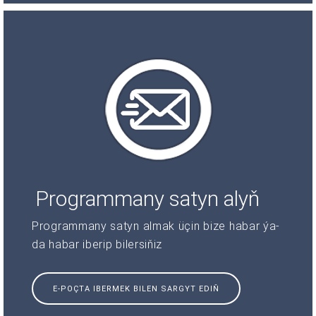
Programmany satyn alyň
Programmany satyn almak üçin bize habar ýa-
da habar iberip bilersiňiz
E-POÇTA IBERMEK BILEN SARGYT EDIŇ