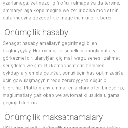
yzarlamaga, ýetmezçiligiň öňüni almaga ýa-da tersine,
ammaryň aşa köpelmegine we zerur bolsa möhletiniň
gutarmagyna gözegçilik etmäge mümkinçilik berer.
Önümçilik hasaby
Senagat hasaby amallaryň geçirilmegi bilen
baglanyşykly. Her önümçilik işi belli bir maglumatlary
görkezmelidir: ulanylýan çig mal, wagt, senesi, zähmet
serişdeleri we ş.m. Bu komponentleriň hemmesi
çykdajylary emele getirýär, şonuň üçin has optimizasiýa
üçin gowulaşmagyň nirede zerurdygyna düşünip
bilersiňiz. Platformany ammar enjamlary bilen birleşdirip,
maglumatlary çalt okap we awtomatiki usulda ulgama
geçirip bilersiňiz.
Önümçilik maksatnamalary