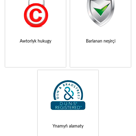
Awtorlyk hukugy
Barlanan neşirçi
Ynamyň alamaty