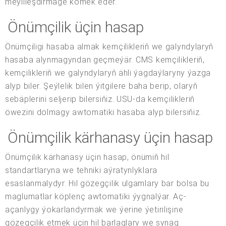
meýilleşdirmäge kömek eder.
Önümçilik üçin hasap
Önümçiligi hasaba almak kemçilikleriň we galyndylaryň
hasaba alynmagyndan geçmeýär. CMS kemçilikleriň,
kemçilikleriň we galyndylaryň ähli ýagdaýlaryny ýazga
alyp biler. Şeýlelik bilen ýitgilere baha berip, olaryň
sebäplerini seljerip bilersiňiz. USU-da kemçilikleriň
öwezini dolmagy awtomatiki hasaba alyp bilersiňiz.
Önümçilik kärhanasy üçin hasap
Önümçilik kärhanasy üçin hasap, önümiň hil
standartlaryna we tehniki aýratynlyklara
esaslanmalydyr. Hil gözegçilik ulgamlary bar bolsa bu
maglumatlar köplenç awtomatiki ýygnalýar. Aç-
açanlygy ýokarlandyrmak we ýerine ýetirilişine
gözegçilik etmek üçin hil barlaglary we synag