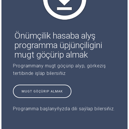
Önümçilik hasaba alyş
programma üpjünçiligini
mugt göçürip almak
Programmany mugt göçürip alyp, görkeziş
tertibinde işläp bilersiňiz
MUGT GÖÇÜRIP ALMAK
Programma başlanyňyzda dili saýlap bilersiňiz.