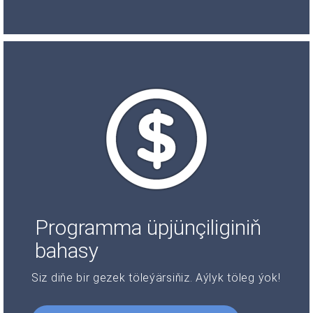
Programma üpjünçiliginiň
bahasy
Siz diňe bir gezek töleýärsiňiz. Aýlyk töleg ýok!