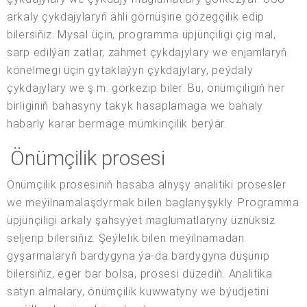
arkaly çykdajylaryň ähli görnüşine gözegçilik edip
bilersiňiz. Mysal üçin, programma üpjünçiligi çig mal,
sarp edilýän zatlar, zähmet çykdajylary we enjamlaryň
könelmegi üçin gytaklaýyn çykdajylary, peýdaly
çykdajylary we ş.m. görkezip biler. Bu, önümçiligiň her
birliginiň bahasyny takyk hasaplamaga we bahaly
habarly karar bermäge mümkinçilik berýär.
Önümçilik prosesi
Önümçilik prosesiniň hasaba alnyşy analitiki prosesler
we meýilnamalaşdyrmak bilen baglanyşykly. Programma
üpjünçiligi arkaly şahsyýet maglumatlaryny üznüksiz
seljerip bilersiňiz. Şeýlelik bilen meýilnamadan
gyşarmalaryň bardygyna ýa-da bardygyna düşünip
bilersiňiz, eger bar bolsa, prosesi düzediň. Analitika
satyn almalary, önümçilik kuwwatyny we býudjetini