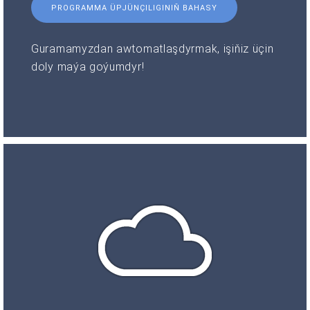
PROGRAMMA ÜPJÜNÇILIGINIŇ BAHASY
Guramamyzdan awtomatlaşdyrmak, işiňiz üçin
doly maýa goýumdyr!