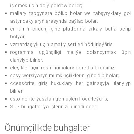
işlemek üçin doly goldaw berer;
mallary tapgyrlara bölüp bolar we tabşyryklary gol
astyndakylaryň arasynda paýlap bolar;
er kimiň öndürijiligine platforma arkaly baha berip
bolýar;
yzmatdaşlyk üçin amatly şertleri hödürleýäris;
rogramma üpjünçiligi maliýe dolandyrmak üçin
ulanylyp bilner;
eleşikler üçin resminamalary döredip bilersiňiz;
sasy wersiýanyň mümkinçiliklerini giňeldip bolar;
ccessörite giriş hukuklary her gatnaşyja ulanylyp
bilner;
ustomörite ýasalan görnüşleri hödürleýäris;
SU - buhgalteriýa işleriňizi hünärli eder.
Önümçilikde buhgalter