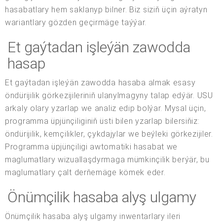
hasabatlary hem saklanyp bilner. Biz siziň üçin aýratyn
wariantlary gözden geçirmäge taýýar.
Et gaýtadan işleýän zawodda
hasap
Et gaýtadan işleýän zawodda hasaba almak esasy
öndürijilik görkezijileriniň ulanylmagyny talap edýär. USU
arkaly olary yzarlap we analiz edip bolýar. Mysal üçin,
programma üpjünçiliginiň üsti bilen yzarlap bilersiňiz:
öndürijilik, kemçilikler, çykdajylar we beýleki görkezijiler.
Programma üpjünçiligi awtomatiki hasabat we
maglumatlary wizuallaşdyrmaga mümkinçilik berýär, bu
maglumatlary çalt derňemäge kömek eder.
Önümçilik hasaba alyş ulgamy
Önümçilik hasaba alyş ulgamy inwentarlary ileri