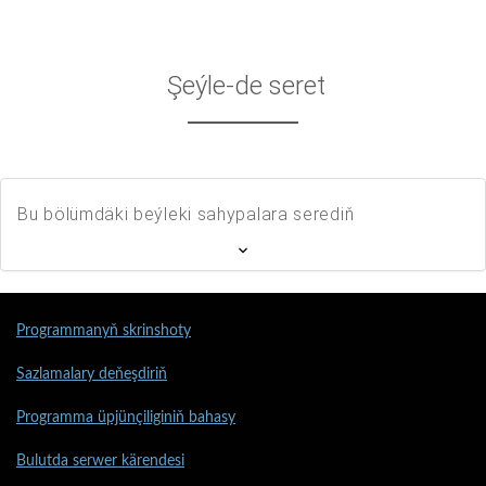
Şeýle-de seret
Bu bölümdäki beýleki sahypalara serediň
Programmanyň skrinshoty
Sazlamalary deňeşdiriň
Programma üpjünçiliginiň bahasy
Bulutda serwer kärendesi