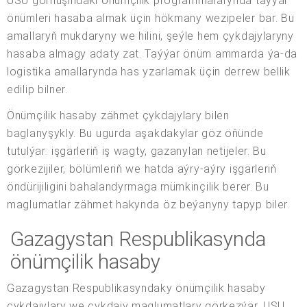
USU görnüşindäki önümçilik programmalarynda taýýar
önümleri hasaba almak üçin hökmany wezipeler bar. Bu
amallaryň mukdaryny we hilini, şeýle hem çykdajylaryny
hasaba almagy adaty zat. Taýýar önüm ammarda ýa-da
logistika amallarynda has yzarlamak üçin derrew bellik
edilip bilner.
Önümçilik hasaby zähmet çykdajylary bilen
baglanyşykly. Bu ugurda aşakdakylar göz öňünde
tutulýar: işgärleriň iş wagty, gazanylan netijeler. Bu
görkezijiler, bölümleriň we hatda aýry-aýry işgärleriň
öndürijiligini bahalandyrmaga mümkinçilik berer. Bu
maglumatlar zähmet hakynda öz beýanyny tapyp biler.
Gazagystan Respublikasynda
önümçilik hasaby
Gazagystan Respublikasyndaky önümçilik hasaby
çykdajylary we çykdajy maglumatlary görkezýär. USU