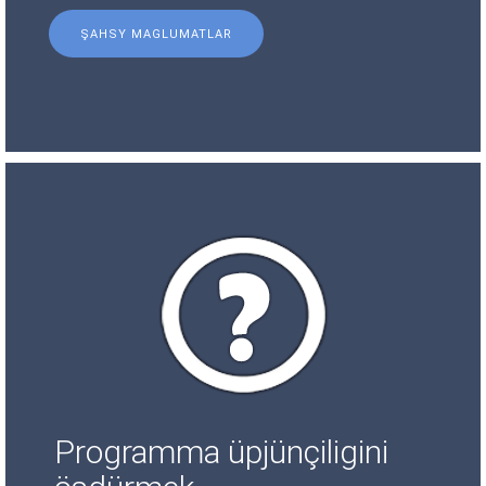
ŞAHSY MAGLUMATLAR
Programma üpjünçiligini