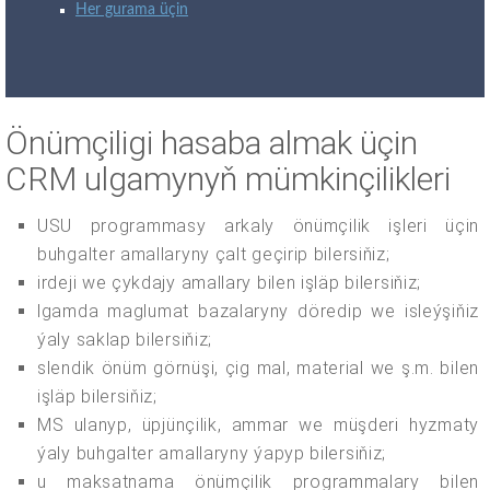
Her gurama üçin
Önümçiligi hasaba almak üçin
CRM ulgamynyň mümkinçilikleri
USU programmasy arkaly önümçilik işleri üçin
buhgalter amallaryny çalt geçirip bilersiňiz;
irdeji we çykdajy amallary bilen işläp bilersiňiz;
lgamda maglumat bazalaryny döredip we isleýşiňiz
ýaly saklap bilersiňiz;
slendik önüm görnüşi, çig mal, material we ş.m. bilen
işläp bilersiňiz;
MS ulanyp, üpjünçilik, ammar we müşderi hyzmaty
ýaly buhgalter amallaryny ýapyp bilersiňiz;
u maksatnama önümçilik programmalary bilen