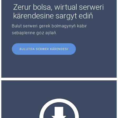
Zerur bolsa, wirtual serweri
kärendesine sargyt ediň
Bulut serweri gerek bolmagynyň käbir
sebäplerine göz aýlaň.
BULUTDA SERWER KÄRENDESI