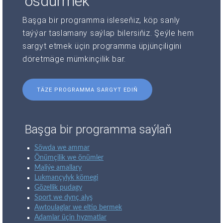
ösdürmek
Başga bir programma isleseňiz, köp sanly
taýýar taslamany saýlap bilersiňiz. Şeýle hem
sargyt etmek üçin programma üpjünçiligini
döretmäge mümkinçilik bar.
TÄZE PROGRAMMA SARGYT EDIŇ
Başga bir programma saýlaň
Söwda we ammar
Önümçilik we önümler
Maliýe amallary
Lukmançylyk kömegi
Gözellik pudagy
Sport we dynç alyş
Awtoulaglar we eltip bermek
Adamlar üçin hyzmatlar