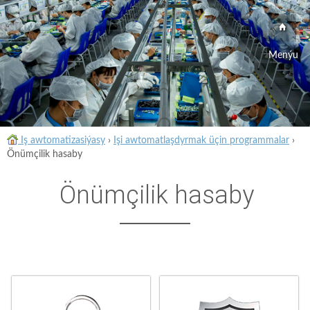
Menýu
Iş awtomatizasiýasy
›
Işi awtomatlaşdyrmak üçin programmalar
›
Önümçilik hasaby
Önümçilik hasaby