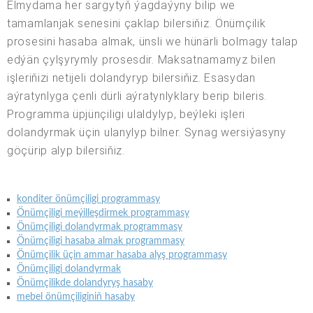
Elmydama her sargytyň ýagdaýyny bilip we
tamamlanjak senesini çaklap bilersiňiz. Önümçilik
prosesini hasaba almak, ünsli we hünärli bolmagy talap
edýän çylşyrymly prosesdir. Maksatnamamyz bilen
işleriňizi netijeli dolandyryp bilersiňiz. Esasydan
aýratynlyga çenli dürli aýratynlyklary berip bileris.
Programma üpjünçiligi ulaldylyp, beýleki işleri
dolandyrmak üçin ulanylyp bilner. Synag wersiýasyny
göçürip alyp bilersiňiz.
konditer önümçiligi programmasy
Önümçiligi meýilleşdirmek programmasy
Önümçiligi dolandyrmak programmasy
Önümçiligi hasaba almak programmasy
Önümçilik üçin ammar hasaba alyş programmasy
Önümçiligi dolandyrmak
Önümçilikde dolandyryş hasaby
mebel önümçiliginiň hasaby