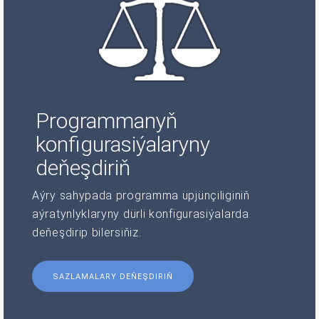
Programmanyň
konfigurasiýalaryny
deňeşdiriň
Aýry sahypada programma üpjünçiliginiň
aýratynlyklaryny dürli konfigurasiýalarda
deňeşdirip bilersiňiz.
SAZLAMALARY DEŇEŞDIRIŇ