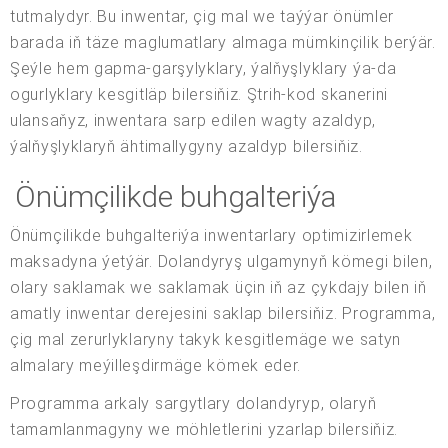
tutmalydyr. Bu inwentar, çig mal we taýýar önümler
barada iň täze maglumatlary almaga mümkinçilik berýär.
Şeýle hem gapma-garşylyklary, ýalňyşlyklary ýa-da
ogurlyklary kesgitläp bilersiňiz. Ştrih-kod skanerini
ulansaňyz, inwentara sarp edilen wagty azaldyp,
ýalňyşlyklaryň ähtimallygyny azaldyp bilersiňiz.
Önümçilikde buhgalteriýa
Önümçilikde buhgalteriýa inwentarlary optimizirlemek
maksadyna ýetýär. Dolandyryş ulgamynyň kömegi bilen,
olary saklamak we saklamak üçin iň az çykdajy bilen iň
amatly inwentar derejesini saklap bilersiňiz. Programma,
çig mal zerurlyklaryny takyk kesgitlemäge we satyn
almalary meýilleşdirmäge kömek eder.
Programma arkaly sargytlary dolandyryp, olaryň
tamamlanmagyny we möhletlerini yzarlap bilersiňiz.