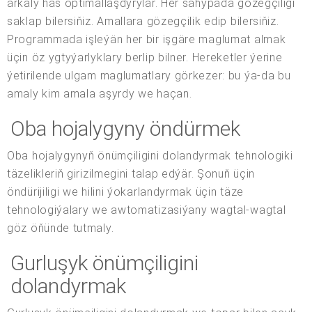
arkaly has optimallaşdyrylar. Her sahypada gözegçiligi
saklap bilersiňiz. Amallara gözegçilik edip bilersiňiz.
Programmada işleýän her bir işgäre maglumat almak
üçin öz ygtyýarlyklary berlip bilner. Hereketler ýerine
ýetirilende ulgam maglumatlary görkezer: bu ýa-da bu
amaly kim amala aşyrdy we haçan.
Oba hojalygyny öndürmek
Oba hojalygynyň önümçiligini dolandyrmak tehnologiki
täzelikleriň girizilmegini talap edýär. Şonuň üçin
öndürijiligi we hilini ýokarlandyrmak üçin täze
tehnologiýalary we awtomatizasiýany wagtal-wagtal
göz öňünde tutmaly.
Gurluşyk önümçiligini
dolandyrmak