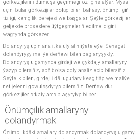
görkezijilerini durmuşa geçirmegi öz içine alýar. Mysal
üçin, bular görkezijiler bolup biler: bahasy, önümçiligiň
tizligi, kemçilik derejesi we başgalar. Şeýle görkezijiler
geljekde proseslere üýtgeşmeleriň edilmelidigini
wagtynda görkezer.
Dolandyryş üçin analitika uly ähmiýete eýe. Senagat
dolandyryşy maliýe derňewi bilen baglanyşykly.
Dolandyryş ulgamynda girdeji we çykdajy amallaryny
ýazyp bilersiňiz, soň bolsa doly analiz edip bilersiňiz.
Şeýlelik bilen, girdejili däl ugurlary kesgitläp we maliýe
netijelerini gowulaşdyryp bilersiňiz. Derňew dürli
görkezijiler arkaly amala aşyrylyp bilner.
Önümçilik amallaryny
dolandyrmak
Önümçilikdäki amallary dolandyrmak dolandyryş ulgamy