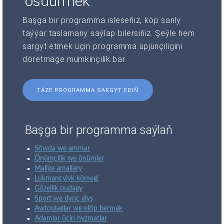
ösdürmek
Başga bir programma isleseňiz, köp sanly
taýýar taslamany saýlap bilersiňiz. Şeýle hem
sargyt etmek üçin programma üpjünçiligini
döretmäge mümkinçilik bar.
TÄZE PROGRAMMA SARGYT EDIŇ
Başga bir programma saýlaň
Söwda we ammar
Önümçilik we önümler
Maliýe amallary
Lukmançylyk kömegi
Gözellik pudagy
Sport we dynç alyş
Awtoulaglar we eltip bermek
Adamlar üçin hyzmatlar