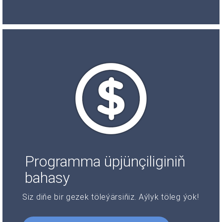
Programma üpjünçiliginiň
bahasy
Siz diňe bir gezek töleýärsiňiz. Aýlyk töleg ýok!