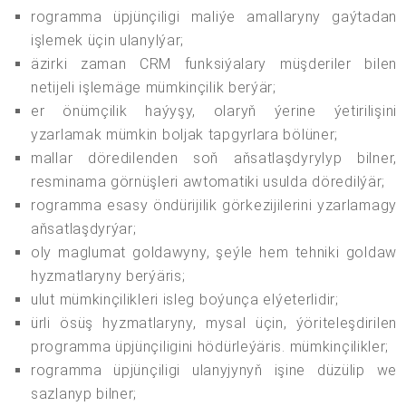
rogramma üpjünçiligi maliýe amallaryny gaýtadan
işlemek üçin ulanylýar;
äzirki zaman CRM funksiýalary müşderiler bilen
netijeli işlemäge mümkinçilik berýär;
er önümçilik haýyşy, olaryň ýerine ýetirilişini
yzarlamak mümkin boljak tapgyrlara bölüner;
mallar döredilenden soň aňsatlaşdyrylyp bilner,
resminama görnüşleri awtomatiki usulda döredilýär;
rogramma esasy öndürijilik görkezijilerini yzarlamagy
aňsatlaşdyrýar;
oly maglumat goldawyny, şeýle hem tehniki goldaw
hyzmatlaryny berýäris;
ulut mümkinçilikleri isleg boýunça elýeterlidir;
ürli ösüş hyzmatlaryny, mysal üçin, ýöriteleşdirilen
programma üpjünçiligini hödürleýäris. mümkinçilikler;
rogramma üpjünçiligi ulanyjynyň işine düzülip we
sazlanyp bilner;