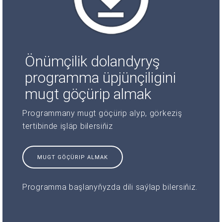
Önümçilik dolandyryş
programma üpjünçiligini
mugt göçürip almak
Programmany mugt göçürip alyp, görkeziş
tertibinde işläp bilersiňiz
MUGT GÖÇÜRIP ALMAK
Programma başlanyňyzda dili saýlap bilersiňiz.