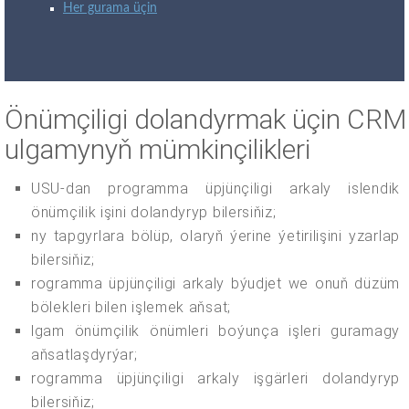
Her gurama üçin
Önümçiligi dolandyrmak üçin CRM
ulgamynyň mümkinçilikleri
USU-dan programma üpjünçiligi arkaly islendik
önümçilik işini dolandyryp bilersiňiz;
ny tapgyrlara bölüp, olaryň ýerine ýetirilişini yzarlap
bilersiňiz;
rogramma üpjünçiligi arkaly býudjet we onuň düzüm
bölekleri bilen işlemek aňsat;
lgam önümçilik önümleri boýunça işleri guramagy
aňsatlaşdyrýar;
rogramma üpjünçiligi arkaly işgärleri dolandyryp
bilersiňiz;