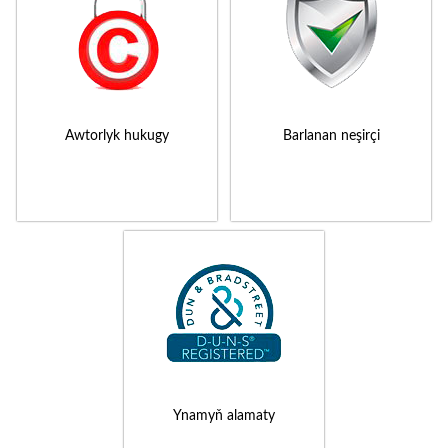
Awtorlyk hukugy
Barlanan neşirçi
Ynamyň alamaty