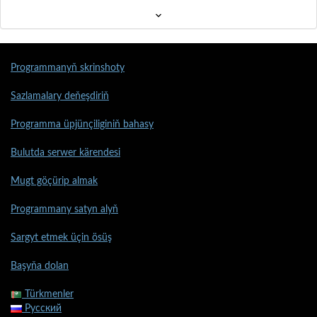
Programmanyň skrinshoty
Sazlamalary deňeşdiriň
Programma üpjünçiliginiň bahasy
Bulutda serwer kärendesi
Mugt göçürip almak
Programmany satyn alyň
Sargyt etmek üçin ösüş
Başyňa dolan
Türkmenler
Русский