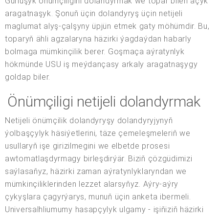
Gurluşyk önümçiligini dolandyrmak we topar bilen açyk
aragatnaşyk. Şonuň üçin dolandyryş üçin netijeli
maglumat alyş-çalşyny üpjün etmek gaty möhümdir. Bu,
toparyň ähli agzalaryna häzirki ýagdaýdan habarly
bolmaga mümkinçilik berer. Goşmaça aýratynlyk
hökmünde USU iş meýdançasy arkaly aragatnaşygy
goldap biler.
Önümçiligi netijeli dolandyrmak
Netijeli önümçilik dolandyryşy dolandyryjynyň
ýolbaşçylyk häsiýetlerini, täze çemeleşmeleriň we
usullaryň işe girizilmegini we elbetde prosesi
awtomatlaşdyrmagy birleşdirýär. Biziň çözgüdimizi
saýlasaňyz, häzirki zaman aýratynlyklaryndan we
mümkinçiliklerinden lezzet alarsyňyz. Aýry-aýry
çykyşlara çagyrýarys, munuň üçin anketa ibermeli.
Universalhliumumy hasapçylyk ulgamy - işiňiziň häzirki