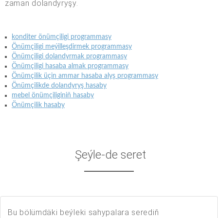
zaman dolandyryşy.
konditer önümçiligi programmasy
Önümçiligi meýilleşdirmek programmasy
Önümçiligi dolandyrmak programmasy
Önümçiligi hasaba almak programmasy
Önümçilik üçin ammar hasaba alyş programmasy
Önümçilikde dolandyryş hasaby
mebel önümçiliginiň hasaby
Önümçilik hasaby
Şeýle-de seret
Bu bölümdäki beýleki sahypalara serediň