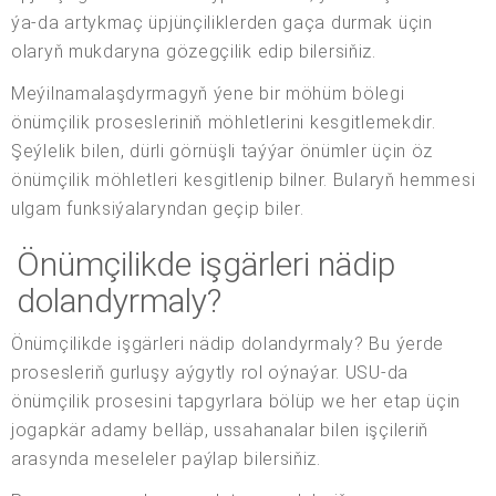
ýa-da artykmaç üpjünçiliklerden gaça durmak üçin
olaryň mukdaryna gözegçilik edip bilersiňiz.
Meýilnamalaşdyrmagyň ýene bir möhüm bölegi
önümçilik prosesleriniň möhletlerini kesgitlemekdir.
Şeýlelik bilen, dürli görnüşli taýýar önümler üçin öz
önümçilik möhletleri kesgitlenip bilner. Bularyň hemmesi
ulgam funksiýalaryndan geçip biler.
Önümçilikde işgärleri nädip
dolandyrmaly?
Önümçilikde işgärleri nädip dolandyrmaly? Bu ýerde
prosesleriň gurluşy aýgytly rol oýnaýar. USU-da
önümçilik prosesini tapgyrlara bölüp we her etap üçin
jogapkär adamy belläp, ussahanalar bilen işçileriň
arasynda meseleler paýlap bilersiňiz.