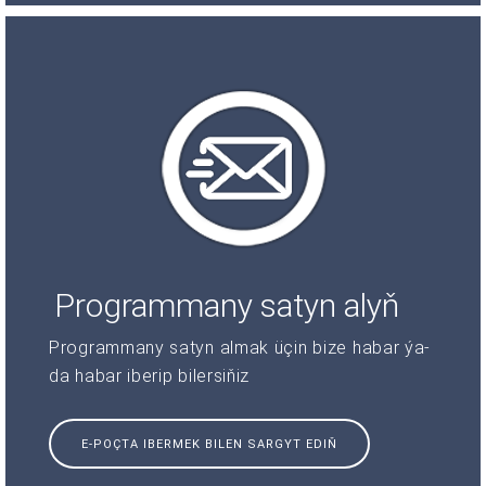
Programmany satyn alyň
Programmany satyn almak üçin bize habar ýa-
da habar iberip bilersiňiz
E-POÇTA IBERMEK BILEN SARGYT EDIŇ