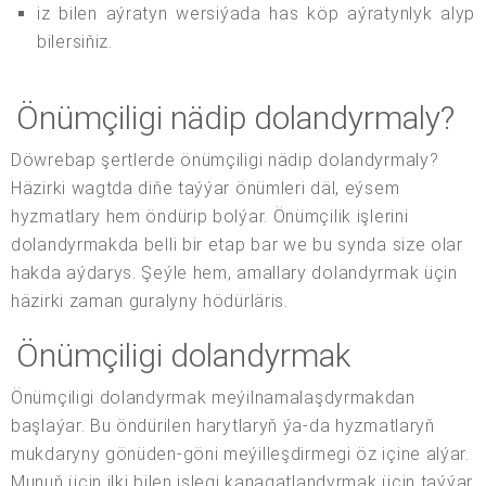
iz bilen aýratyn wersiýada has köp aýratynlyk alyp
bilersiňiz.
Önümçiligi nädip dolandyrmaly?
Döwrebap şertlerde önümçiligi nädip dolandyrmaly?
Häzirki wagtda diňe taýýar önümleri däl, eýsem
hyzmatlary hem öndürip bolýar. Önümçilik işlerini
dolandyrmakda belli bir etap bar we bu synda size olar
hakda aýdarys. Şeýle hem, amallary dolandyrmak üçin
häzirki zaman guralyny hödürläris.
Önümçiligi dolandyrmak
Önümçiligi dolandyrmak meýilnamalaşdyrmakdan
başlaýar. Bu öndürilen harytlaryň ýa-da hyzmatlaryň
mukdaryny gönüden-göni meýilleşdirmegi öz içine alýar.
Munuň üçin ilki bilen islegi kanagatlandyrmak üçin taýýar