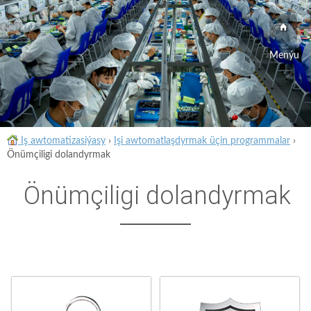
Menýu
Iş awtomatizasiýasy
›
Işi awtomatlaşdyrmak üçin programmalar
›
Önümçiligi dolandyrmak
Önümçiligi dolandyrmak