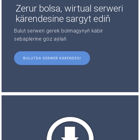
Zerur bolsa, wirtual serweri
kärendesine sargyt ediň
Bulut serweri gerek bolmagynyň käbir
sebäplerine göz aýlaň.
BULUTDA SERWER KÄRENDESI