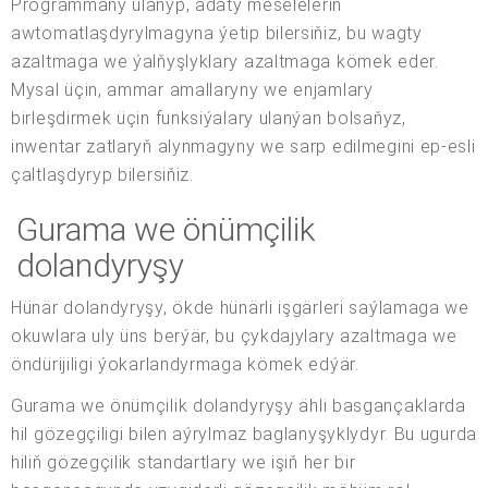
Programmany ulanyp, adaty meseleleriň
awtomatlaşdyrylmagyna ýetip bilersiňiz, bu wagty
azaltmaga we ýalňyşlyklary azaltmaga kömek eder.
Mysal üçin, ammar amallaryny we enjamlary
birleşdirmek üçin funksiýalary ulanýan bolsaňyz,
inwentar zatlaryň alynmagyny we sarp edilmegini ep-esli
çaltlaşdyryp bilersiňiz.
Gurama we önümçilik
dolandyryşy
Hünär dolandyryşy, ökde hünärli işgärleri saýlamaga we
okuwlara uly üns berýär, bu çykdajylary azaltmaga we
öndürijiligi ýokarlandyrmaga kömek edýär.
Gurama we önümçilik dolandyryşy ähli basgançaklarda
hil gözegçiligi bilen aýrylmaz baglanyşyklydyr. Bu ugurda
hiliň gözegçilik standartlary we işiň her bir