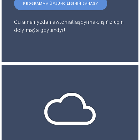
PROGRAMMA ÜPJÜNÇILIGINIŇ BAHASY
Guramamyzdan awtomatlaşdyrmak, işiňiz üçin
doly maýa goýumdyr!