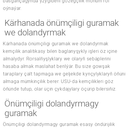
basgançagynda yzygiderli gözegçilik möhüm rol
oýnaýar.
Kärhanada önümçiligi guramak
we dolandyrmak
Kärhanada önümçiligi guramak we dolandyrmak
kemçilik analitikasy bilen baglanyşykly işleri öz içine
almalydyr. Rorsalňyşlyklary we olaryň sebäplerini
hasaba almak maslahat berilýär. Bu size gowşak
taraplary çalt tapmaga we geljekde kynçylyklaryň öňüni
almaga mümkinçilik berer. USU-da kemçilikleri göz
öňünde tutup, olar üçin çykdajylary öçürip bilersiňiz.
Önümçiligi dolandyrmagy
guramak
Önümçiligi dolandyrmagy guramak esasy öndürijilik