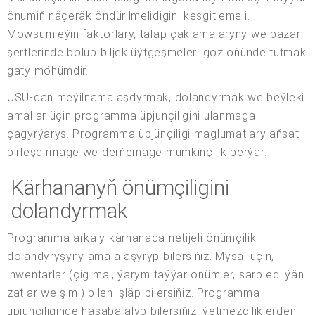
önümiň näçeräk öndürilmelidigini kesgitlemeli.
Möwsümleýin faktorlary, talap çaklamalaryny we bazar
şertlerinde bolup biljek üýtgeşmeleri göz öňünde tutmak
gaty möhümdir.
USU-dan meýilnamalaşdyrmak, dolandyrmak we beýleki
amallar üçin programma üpjünçiligini ulanmaga
çagyrýarys. Programma üpjünçiligi maglumatlary aňsat
birleşdirmäge we derňemäge mümkinçilik berýär.
Kärhananyň önümçiligini
dolandyrmak
Programma arkaly kärhanada netijeli önümçilik
dolandyryşyny amala aşyryp bilersiňiz. Mysal üçin,
inwentarlar (çig mal, ýarym taýýar önümler, sarp edilýän
zatlar we ş.m.) bilen işläp bilersiňiz. Programma
üpjünçiliginde hasaba alyp bilersiňiz, ýetmezçiliklerden