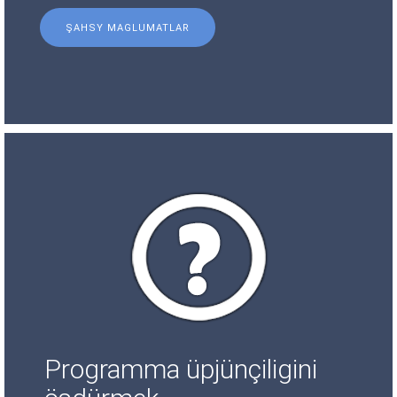
ŞAHSY MAGLUMATLAR
Programma üpjünçiligini