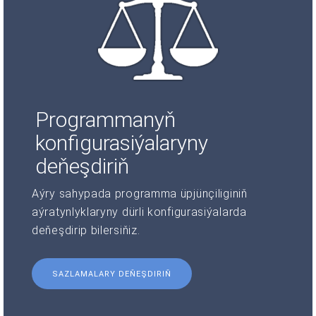
Programmanyň
konfigurasiýalaryny
deňeşdiriň
Aýry sahypada programma üpjünçiliginiň
aýratynlyklaryny dürli konfigurasiýalarda
deňeşdirip bilersiňiz.
SAZLAMALARY DEŇEŞDIRIŇ