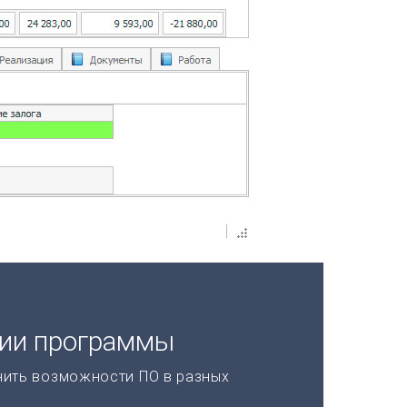
ции программы
нить возможности ПО в разных