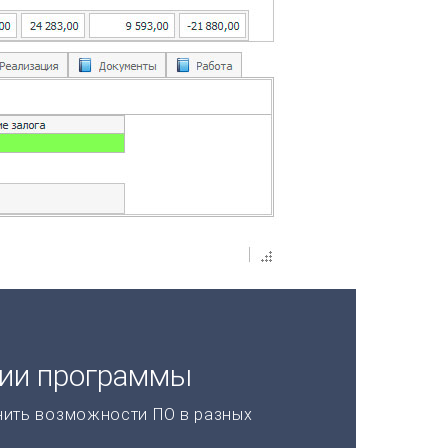
ции программы
нить возможности ПО в разных