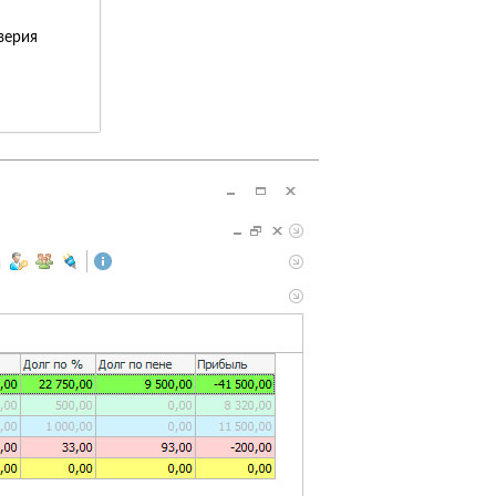
верия