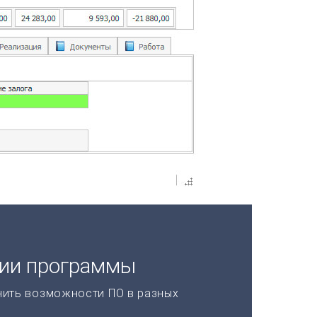
ции программы
нить возможности ПО в разных