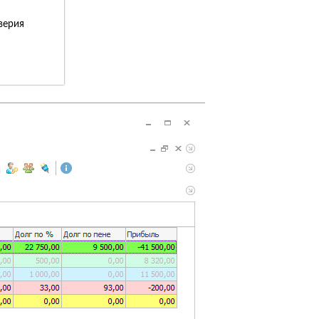
верия