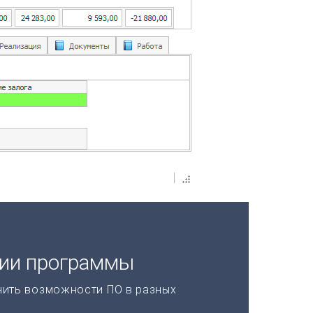
ции программы
нить возможности ПО в разных