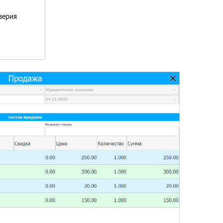
верия