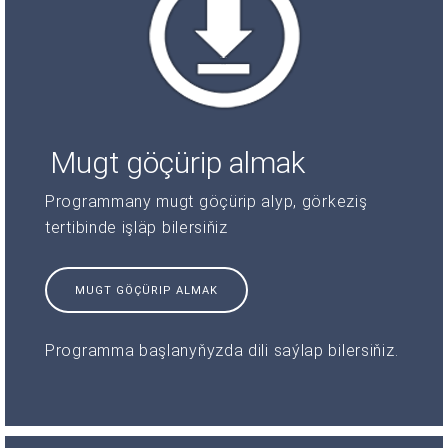
Mugt göçürip almak
Programmany mugt göçürip alyp, görkeziş
tertibinde işläp bilersiňiz
MUGT GÖÇÜRIP ALMAK
Programma başlanyňyzda dili saýlap bilersiňiz.