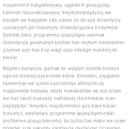
müşderileriň buhgalteriýasy, işgärleriň gözegçiligi,
kärende rasionalizasiýasy, meýilnamalaşdyryş we
býudjet we başgalar ýaly sauna ýa-da spa dolandyryş
usullarynyň giň toplumyny dolandyryjylara hödürleýär.
Şeýlelik bilen, programma üpjünçiligini ulanmak
dolandyryja guramanyň beýleki has möhüm meselelerini
çözmek üçin has köp wagt sarp etmäge mümkinçilik
berýär.
Müşderi bazasyny gurmak bir wagtyň özünde birnäçe
ugurda dolandyryja kömek edýär. Birinjiden, yzygiderli
täzelenýän we şonuň üçin hemişe ähmiýetli uly
maglumatlar binýady, adaty mahabatdan ep-esli arzan
we has täsirli maksatly mahabaty döretmekde örän
peýdalydyr. Ikinjiden, müşderileriňizi göz bilen bilýän
bolsaňyz, awatarlary programma üpjünçiligimizdäki
profillerine goşup bilersiňiz, bu bolsa has mähir we ynam
döreder, size ýakymly ýagdaýda gaýtarylar. Üçünjiden,