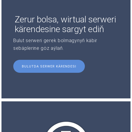
Zerur bolsa, wirtual serweri
kärendesine sargyt ediň
Bulut serweri gerek bolmagynyň käbir
sebäplerine göz aýlaň.
BULUTDA SERWER KÄRENDESI