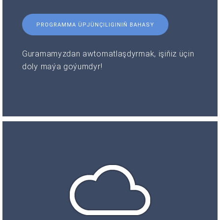
PROGRAMMA ÜPJÜNÇILIGINIŇ BAHASY
Guramamyzdan awtomatlaşdyrmak, işiňiz üçin
doly maýa goýumdyr!