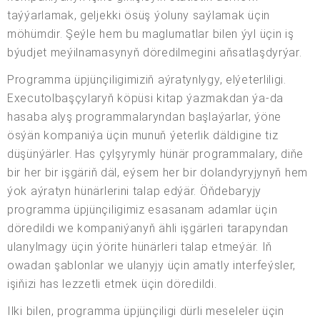
taýýarlamak, geljekki ösüş ýoluny saýlamak üçin
möhümdir. Şeýle hem bu maglumatlar bilen ýyl üçin iş
býudjet meýilnamasynyň döredilmegini aňsatlaşdyrýar.
Programma üpjünçiligimiziň aýratynlygy, elýeterliligi.
Executolbaşçylaryň köpüsi kitap ýazmakdan ýa-da
hasaba alyş programmalaryndan başlaýarlar, ýöne
ösýän kompaniýa üçin munuň ýeterlik däldigine tiz
düşünýärler. Has çylşyrymly hünär programmalary, diňe
bir her bir işgäriň däl, eýsem her bir dolandyryjynyň hem
ýok aýratyn hünärlerini talap edýär. Öňdebaryjy
programma üpjünçiligimiz esasanam adamlar üçin
döredildi we kompaniýanyň ähli işgärleri tarapyndan
ulanylmagy üçin ýörite hünärleri talap etmeýär. Iň
owadan şablonlar we ulanyjy üçin amatly interfeýsler,
işiňizi has lezzetli etmek üçin döredildi.
Ilki bilen, programma üpjünçiligi dürli meseleler üçin