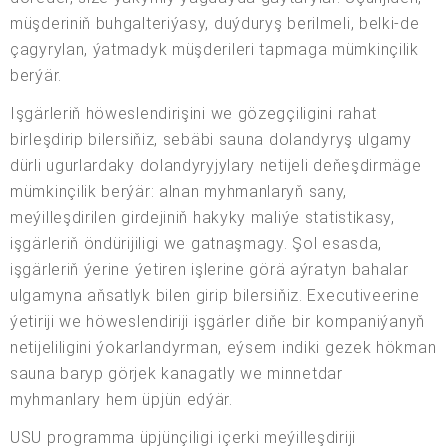
müşderiniň buhgalteriýasy, duýduryş berilmeli, belki-de
çagyrylan, ýatmadyk müşderileri tapmaga mümkinçilik
berýär.
Işgärleriň höweslendirişini we gözegçiligini rahat
birleşdirip bilersiňiz, sebäbi sauna dolandyryş ulgamy
dürli ugurlardaky dolandyryjylary netijeli deňeşdirmäge
mümkinçilik berýär: alnan myhmanlaryň sany,
meýilleşdirilen girdejiniň hakyky maliýe statistikasy,
işgärleriň öndürijiligi we gatnaşmagy. Şol esasda,
işgärleriň ýerine ýetiren işlerine görä aýratyn bahalar
ulgamyna aňsatlyk bilen girip bilersiňiz. Executiveerine
ýetiriji we höweslendiriji işgärler diňe bir kompaniýanyň
netijeliligini ýokarlandyrman, eýsem indiki gezek hökman
sauna baryp görjek kanagatly we minnetdar
myhmanlary hem üpjün edýär.
USU programma üpjünçiligi içerki meýilleşdiriji