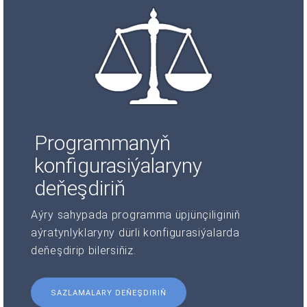
Programmanyň
konfigurasiýalaryny
deňeşdiriň
Aýry sahypada programma üpjünçiliginiň
aýratynlyklaryny dürli konfigurasiýalarda
deňeşdirip bilersiňiz.
SAZLAMALARY DEŇEŞDIRIŇ