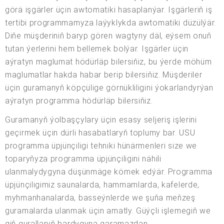
görä işgärler üçin awtomatiki hasaplanýar. Işgärleriň iş
tertibi programmamyza laýyklykda awtomatiki düzülýär.
Diňe müşderiniň baryp gören wagtyny däl, eýsem onuň
tutan ýerlerini hem bellemek bolýar. Işgärler üçin
aýratyn maglumat hödürläp bilersiňiz, bu ýerde möhüm
maglumatlar hakda habar berip bilersiňiz. Müşderiler
üçin guramanyň köpçülige görnükliligini ýokarlandyrýan
aýratyn programma hödürläp bilersiňiz.
Guramanyň ýolbaşçylary üçin esasy seljeriş işlerini
geçirmek üçin dürli hasabatlaryň toplumy bar. USU
programma üpjünçiligi tehniki hünärmenleri size we
toparyňyza programma üpjünçiligini nähili
ulanmalydygyna düşünmäge kömek edýär. Programma
üpjünçiligimiz saunalarda, hammamlarda, kafelerde,
myhmanhanalarda, basseýnlerde we şuňa meňzeş
guramalarda ulanmak üçin amatly. Güýçli işlemegiň we
giň gurallaryň bardygyna garamazdan,