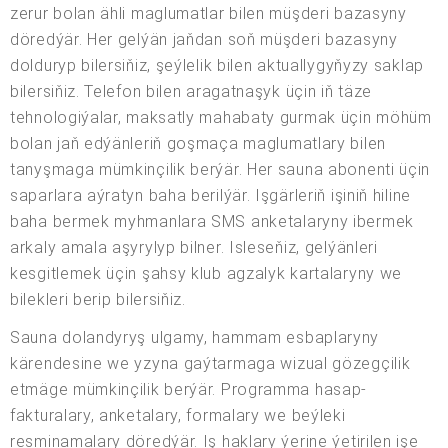
zerur bolan ähli maglumatlar bilen müşderi bazasyny
döredýär. Her gelýän jaňdan soň müşderi bazasyny
dolduryp bilersiňiz, şeýlelik bilen aktuallygyňyzy saklap
bilersiňiz. Telefon bilen aragatnaşyk üçin iň täze
tehnologiýalar, maksatly mahabaty gurmak üçin möhüm
bolan jaň edýänleriň goşmaça maglumatlary bilen
tanyşmaga mümkinçilik berýär. Her sauna abonenti üçin
saparlara aýratyn baha berilýär. Işgärleriň işiniň hiline
baha bermek myhmanlara SMS anketalaryny ibermek
arkaly amala aşyrylyp bilner. Isleseňiz, gelýänleri
kesgitlemek üçin şahsy klub agzalyk kartalaryny we
bilekleri berip bilersiňiz.
Sauna dolandyryş ulgamy, hammam esbaplaryny
kärendesine we yzyna gaýtarmaga wizual gözegçilik
etmäge mümkinçilik berýär. Programma hasap-
fakturalary, anketalary, formalary we beýleki
resminamalary döredýär. Iş haklary ýerine ýetirilen işe