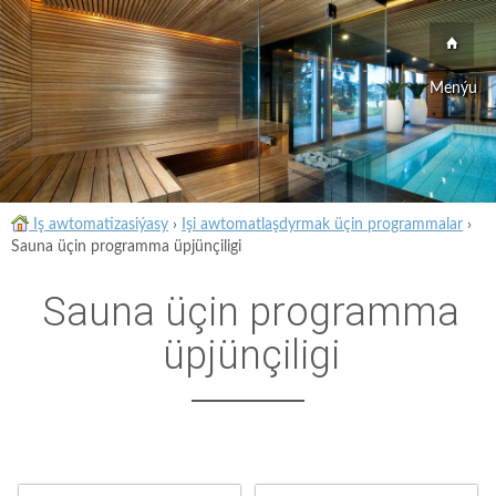
Menýu
Iş awtomatizasiýasy
›
Işi awtomatlaşdyrmak üçin programmalar
›
Sauna üçin programma üpjünçiligi
Sauna üçin programma
üpjünçiligi