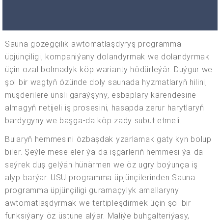
Sauna gözegçilik awtomatlaşdyryş programma
üpjünçiligi, kompaniýany dolandyrmak we dolandyrmak
üçin ozal bolmadyk köp warianty hödürleýär. Duýgur we
şol bir wagtyň özünde doly saunada hyzmatlaryň hilini,
müşderilere ünsli garaýşyny, esbaplary kärendesine
almagyň netijeli iş prosesini, hasapda zerur harytlaryň
bardygyny we başga-da köp zady subut etmeli.
Bularyň hemmesini özbaşdak yzarlamak gaty kyn bolup
biler. Şeýle meseleler ýa-da işgärleriň hemmesi ýa-da
seýrek duş gelýän hünärmen we öz ugry boýunça iş
alyp barýar. USU programma üpjünçilerinden Sauna
programma üpjünçiligi guramaçylyk amallaryny
awtomatlaşdyrmak we tertipleşdirmek üçin şol bir
funksiýany öz üstüne alýar. Maliýe buhgalteriýasy,