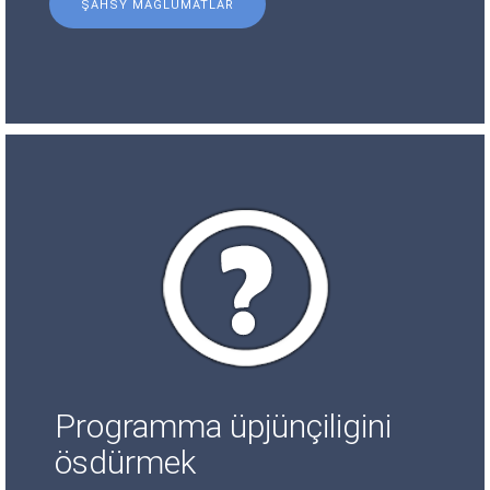
ŞAHSY MAGLUMATLAR
Programma üpjünçiligini
ösdürmek