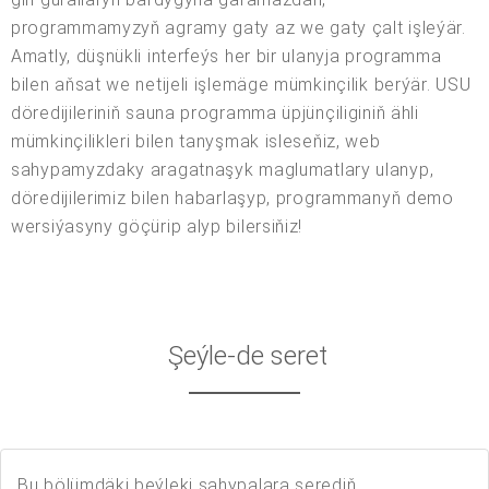
programmamyzyň agramy gaty az we gaty çalt işleýär.
Amatly, düşnükli interfeýs her bir ulanyja programma
bilen aňsat we netijeli işlemäge mümkinçilik berýär. USU
döredijileriniň sauna programma üpjünçiliginiň ähli
mümkinçilikleri bilen tanyşmak isleseňiz, web
sahypamyzdaky aragatnaşyk maglumatlary ulanyp,
döredijilerimiz bilen habarlaşyp, programmanyň demo
wersiýasyny göçürip alyp bilersiňiz!
Şeýle-de seret
Bu bölümdäki beýleki sahypalara serediň