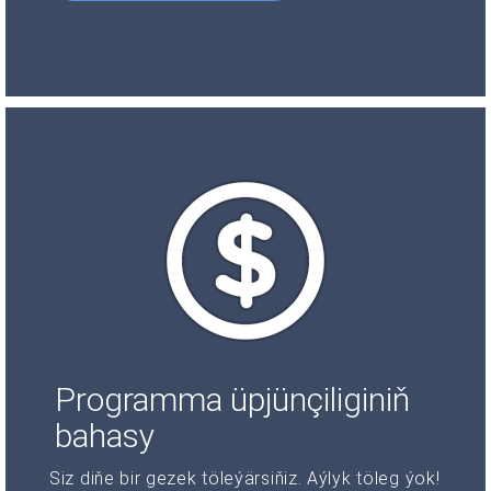
Programma üpjünçiliginiň
bahasy
Siz diňe bir gezek töleýärsiňiz. Aýlyk töleg ýok!