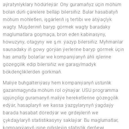
aýratynlyklary hödürleýär. Ony guramaňyz üçin möhüm
bolan dürli çärelere belläp bilersiňiz. Bular hasabatyň
möhüm möhletleri, işgärleriň iş tertibi we ätiýaçlyk
wagty. Müşderiniň baryp görmek wagty baradaky
maglumatlara goşmaça, bron eden kabinasyny,
howuzyny, otagyny we ş.m. ýazyp bilersiňiz. Myhmanlar
saunadaky iň gowy görýän ýerlerine baryp görmek üçin
has amatly bolarlar we kompaniýanyň ähli işlerine
gözegçilik edip bilersiňiz we garaşylmadyk
bökdençliklerden gorkmaň.
Maliýe buhgalteriýasy hem kompaniýanyň üstünlik
gazanmagynda möhüm rol oýnaýar. USU programma
üpjünçiligi guramanyň maliýe hereketlerine gözegçilik
edýär, hasaplaryň we kassa ýazgylarynyň ýagdaýy
barada hasabat döredýär we girdejileriň we
çykdajylaryň statistikasyny saklaýar. Bu maglumatlar,
kompaniýanyň işine giňişleýin statistik derňewi