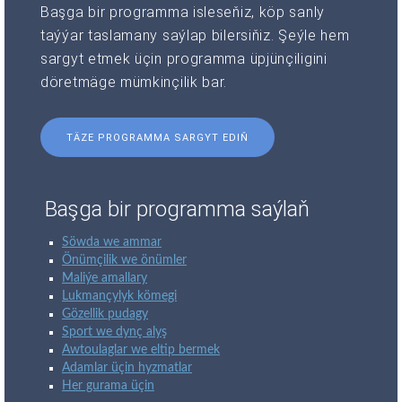
Başga bir programma isleseňiz, köp sanly
taýýar taslamany saýlap bilersiňiz. Şeýle hem
sargyt etmek üçin programma üpjünçiligini
döretmäge mümkinçilik bar.
TÄZE PROGRAMMA SARGYT EDIŇ
Başga bir programma saýlaň
Söwda we ammar
Önümçilik we önümler
Maliýe amallary
Lukmançylyk kömegi
Gözellik pudagy
Sport we dynç alyş
Awtoulaglar we eltip bermek
Adamlar üçin hyzmatlar
Her gurama üçin