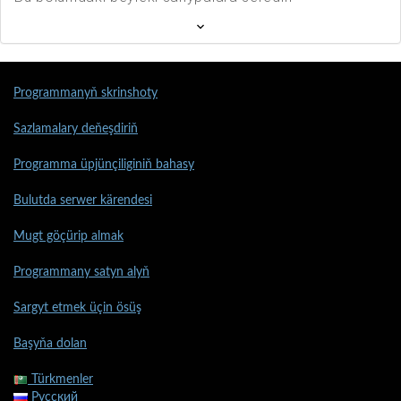
Programmanyň skrinshoty
Sazlamalary deňeşdiriň
Programma üpjünçiliginiň bahasy
Bulutda serwer kärendesi
Mugt göçürip almak
Programmany satyn alyň
Sargyt etmek üçin ösüş
Başyňa dolan
Türkmenler
Русский