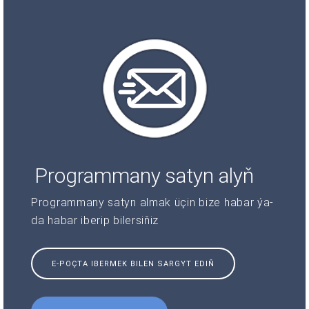
Programmany satyn alyň
Programmany satyn almak üçin bize habar ýa-
da habar iberip bilersiňiz
E-POÇTA IBERMEK BILEN SARGYT EDIŇ