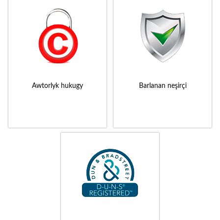
Awtorlyk hukugy
Barlanan neşirçi