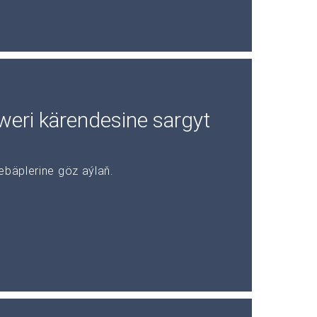
rweri kärendesine sargyt
ebäplerine göz aýlaň.