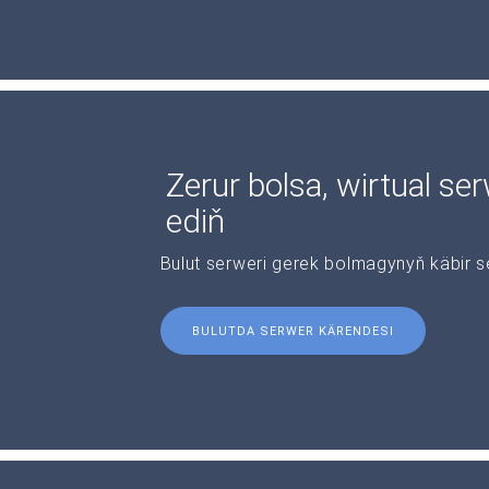
Zerur bolsa, wirtual se
ediň
Bulut serweri gerek bolmagynyň käbir s
BULUTDA SERWER KÄRENDESI