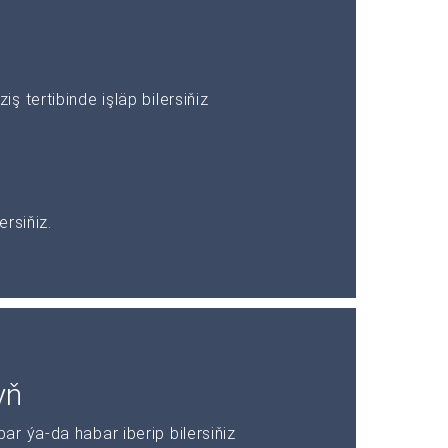
 tertibinde işläp bilersiňiz
rsiňiz.
yň
r ýa-da habar iberip bilersiňiz