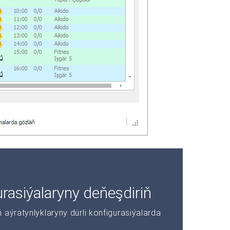
asiýalaryny deňeşdiriň
aýratynlyklaryny dürli konfigurasiýalarda