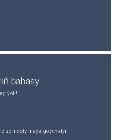
niň bahasy
leg ýok!
z üçin doly maýa goýumdyr!