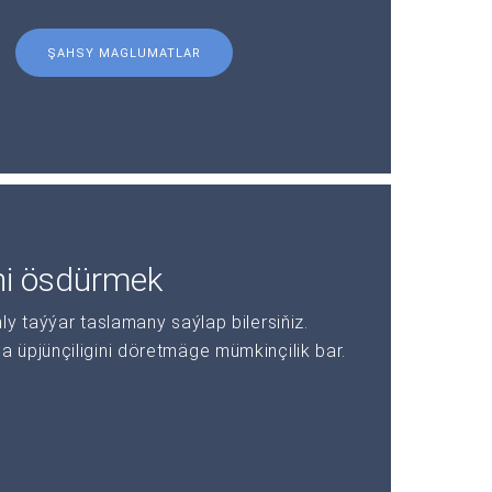
ŞAHSY MAGLUMATLAR
ni ösdürmek
y taýýar taslamany saýlap bilersiňiz.
üpjünçiligini döretmäge mümkinçilik bar.