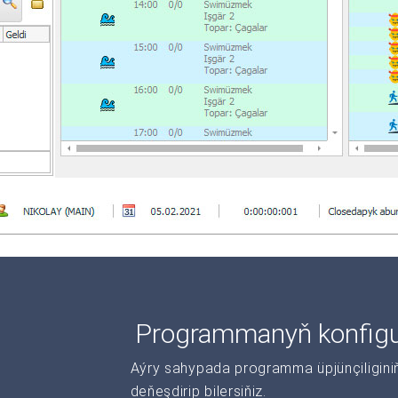
Programmanyň konfigur
Aýry sahypada programma üpjünçiliginiň 
deňeşdirip bilersiňiz.