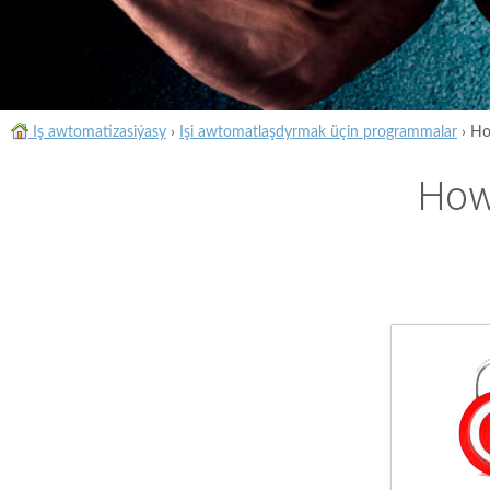
Iş awtomatizasiýasy
›
Işi awtomatlaşdyrmak üçin programmalar
›
Ho
How