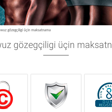
wuz gözegçiligi üçin maksatnama
uz gözegçiligi üçin maksa