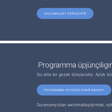
SAZLAMALARY DEŇEŞDIRIŇ
Programma üpjünçiligi
Siz diňe bir gezek töleýärsiňiz. Aýlyk tö
PROGRAMMA ÜPJÜNÇILIGINIŇ BAHASY
Guramamyzdan awtomatlaşdyrmak, işiňi