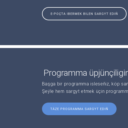
E-POÇTA IBERMEK BILEN SARGYT EDIŇ
Programma üpjünçiligi
Başga bir programma isleseňiz, köp sanl
Şeýle hem sargyt etmek üçin programma 
TÄZE PROGRAMMA SARGYT EDIŇ