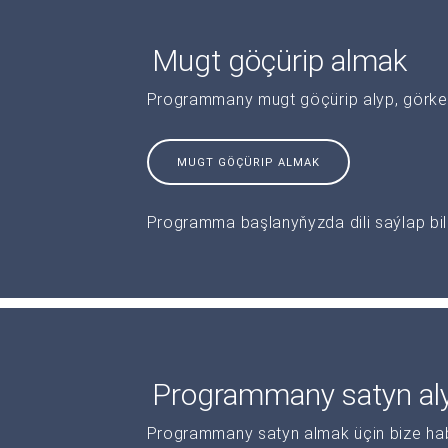
Mugt göçürip almak
Programmany mugt göçürip alyp, görkeziş
MUGT GÖÇÜRIP ALMAK
Programma başlanyňyzda dili saýlap bile
Programmany satyn al
Programmany satyn almak üçin bize haba