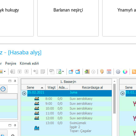
yk hukugy
Barlanan neşirçi
Ynamyň a