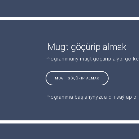
Mugt göçürip almak
Programmany mugt göçürip alyp, görkeziş
MUGT GÖÇÜRIP ALMAK
Programma başlanyňyzda dili saýlap bile