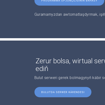
PROGRAMMA ÜPJÜNÇILIGINIŇ BAHASY
Guramamyzdan awtomatlaşdyrmak, işiňi
Zerur bolsa, wirtual se
ediň
Bulut serweri gerek bolmagynyň käbir s
BULUTDA SERWER KÄRENDESI