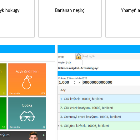
yk hukugy
Barlanan neşirçi
Ynamyň a