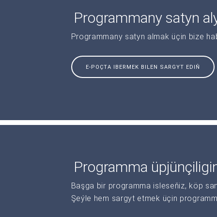
Programmany satyn al
Programmany satyn almak üçin bize haba
E-POÇTA IBERMEK BILEN SARGYT EDIŇ
Programma üpjünçiligi
Başga bir programma isleseňiz, köp sanl
Şeýle hem sargyt etmek üçin programma 