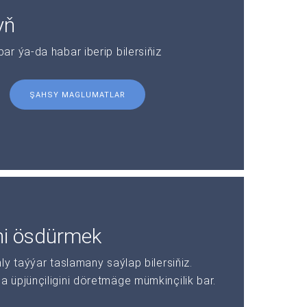
yň
r ýa-da habar iberip bilersiňiz
ŞAHSY MAGLUMATLAR
ni ösdürmek
y taýýar taslamany saýlap bilersiňiz.
üpjünçiligini döretmäge mümkinçilik bar.