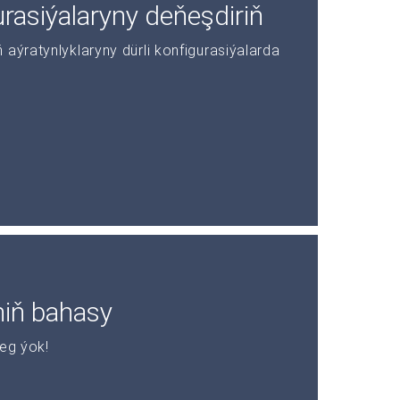
asiýalaryny deňeşdiriň
aýratynlyklaryny dürli konfigurasiýalarda
niň bahasy
leg ýok!