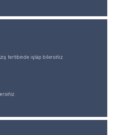
 tertibinde işläp bilersiňiz
rsiňiz.