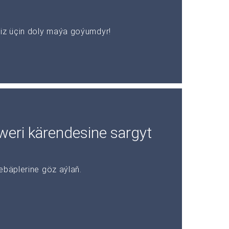
z üçin doly maýa goýumdyr!
rweri kärendesine sargyt
ebäplerine göz aýlaň.