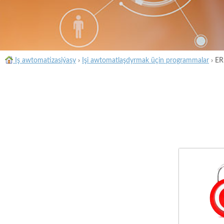
Iş awtomatizasiýasy
›
Işi awtomatlaşdyrmak üçin programmalar
›
ER