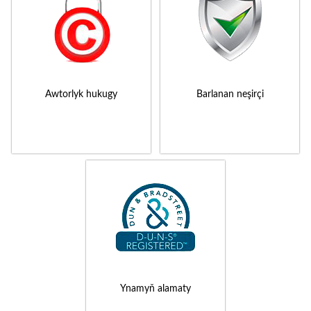
Awtorlyk hukugy
Barlanan neşirçi
Ynamyň alamaty