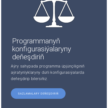
Programmanyň
konfigurasiýalaryny
deňeşdiriň
Aýry sahypada programma üpjünçiliginiň
aýratynlyklaryny dürli konfigurasiýalarda
deňeşdirip bilersiňiz.
SAZLAMALARY DEŇEŞDIRIŇ