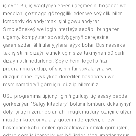
işleýär. Bu, iş wagtynyň ep-esli çeşmesini boşadar we
meseläni çözmäge gözegçilik eder we şeýlelik bilen
lombardy dolandyrmak işini gowulandyrar.
Simpleönekeý we içgin interfeýs sebäpli buhgalter
ulgamy, kompýuter sowatlylygynyň derejesine
garamazdan ähli ulanyjylara laýyk bolar. Businesseke-
täk iş stilini dizaýn etmek üçin size takmynan 50 dürli
dizaýn stili hödürlener. Şeýle hem, logotipiňizi
programma ýükläp, ofis işiniň funksiýalaryna we
düzgünlerine laýyklykda döredilen hasabatyň we
resminamalaryň görnüşini düzüp bilersiňiz.
USU programma üpjünçiliginiň gurluşy üç esasy bapda
görkezilýär. "Salgy kitaplary" bölümi lombard dükanynyň
doly işi üçin zerur bolan ähli maglumatlary öz içine alýar:
müşderi kategoriýalary, göterim derejeleri, girew
hökmünde kabul edilen gozgalmaýan emläk görnüşleri,
edara görnüşli taraplar we bölümler. Maglumatlar zerur