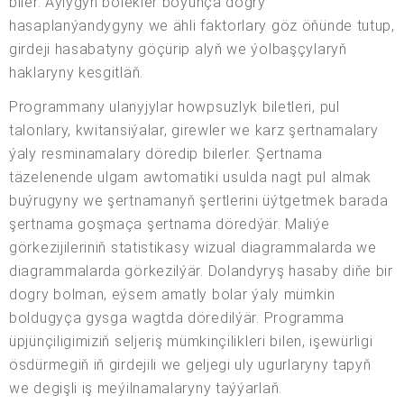
biler. Aýlygyň bölekler boýunça dogry
hasaplanýandygyny we ähli faktorlary göz öňünde tutup,
girdeji hasabatyny göçürip alyň we ýolbaşçylaryň
haklaryny kesgitläň.
Programmany ulanyjylar howpsuzlyk biletleri, pul
talonlary, kwitansiýalar, girewler we karz şertnamalary
ýaly resminamalary döredip bilerler. Şertnama
täzelenende ulgam awtomatiki usulda nagt pul almak
buýrugyny we şertnamanyň şertlerini üýtgetmek barada
şertnama goşmaça şertnama döredýär. Maliýe
görkezijileriniň statistikasy wizual diagrammalarda we
diagrammalarda görkezilýär. Dolandyryş hasaby diňe bir
dogry bolman, eýsem amatly bolar ýaly mümkin
boldugyça gysga wagtda döredilýär. Programma
üpjünçiligimiziň seljeriş mümkinçilikleri bilen, işewürligi
ösdürmegiň iň girdejili we geljegi uly ugurlaryny tapyň
we degişli iş meýilnamalaryny taýýarlaň.