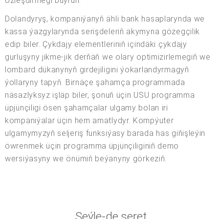
özleşdirmegi buýruň.
Dolandyryş, kompaniýanyň ähli bank hasaplarynda we
kassa ýazgylarynda serişdeleriň akymyna gözegçilik
edip biler. Çykdajy elementleriniň içindäki çykdajy
gurluşyny jikme-jik derňäň we olary optimizirlemegiň we
lombard dükanynyň girdejiligini ýokarlandyrmagyň
ýollaryny tapyň. Birnäçe şahamça programmada
näsazlyksyz işläp biler, şonuň üçin USU programma
üpjünçiligi ösen şahamçalar ulgamy bolan iri
kompaniýalar üçin hem amatlydyr. Kompýuter
ulgamymyzyň seljeriş funksiýasy barada has giňişleýin
öwrenmek üçin programma üpjünçiliginiň demo
wersiýasyny we önümiň beýanyny görkeziň.
Şeýle-de seret