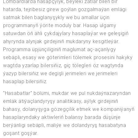
Lombardlarda hasapçylyk, beýleki zatlar bilen bir
hatarda, tejribesiz girew goýlan gozgalmaýan emlägi
satmak bilen baglanyşykly we bu amallar üçin
programmanyň ýörite moduly bar. Hasap ulgamy
satuwdan öň ähli çykdajylary hasaplaýar we geleşigiň
ahyrynda alynjak girdejiniň mukdaryny kesgitleýär.
Programma üpjünçiliginiň maglumat aç-açanlygy
sebäpli, esasy we göterimleri tölemek prosesini hakyky
wagtda yzarlap bilersiňiz, giç tölegleri öz wagtynda
ýazyp bilersiňiz we degişli jerimeleri we jerimeleri
hasaplap bilersiňiz.
"Hasabatlar" bölümi, mukdar we pul nukdaýnazaryndan
emläk ätiýaçlandyryşy analitikasy, aýlyk girdejiniň
bahasy, dolanyşyga gözegçilik etmek we kompaniýanyň
hasaplaryndaky aktiwleriň balansy barada düşünje
berýänligi sebäpli, maliýe we dolandyryş hasabatyna
goşant goşýar.