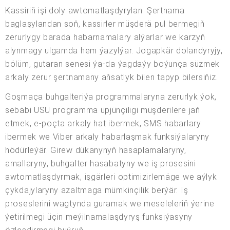
Kassiriň işi doly awtomatlaşdyrylan. Şertnama
baglaşylandan soň, kassirler müşderä pul bermegiň
zerurlygy barada habarnamalary alýarlar we karzyň
alynmagy ulgamda hem ýazylýar. Jogapkär dolandyryjy,
bölüm, gutaran senesi ýa-da ýagdaýy boýunça süzmek
arkaly zerur şertnamany aňsatlyk bilen tapyp bilersiňiz.
Goşmaça buhgalteriýa programmalaryna zerurlyk ýok,
sebäbi USU programma üpjünçiligi müşderilere jaň
etmek, e-poçta arkaly hat ibermek, SMS habarlary
ibermek we Viber arkaly habarlaşmak funksiýalaryny
hödürleýär. Girew dükanynyň hasaplamalaryny,
amallaryny, buhgalter hasabatyny we iş prosesini
awtomatlaşdyrmak, işgärleri optimizirlemäge we aýlyk
çykdajylaryny azaltmaga mümkinçilik berýär. Iş
proseslerini wagtynda guramak we meseleleriň ýerine
ýetirilmegi üçin meýilnamalaşdyryş funksiýasyny