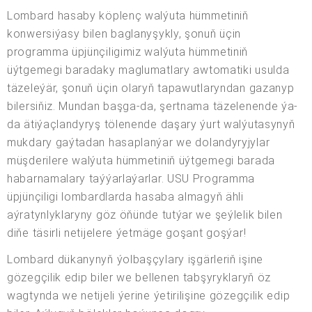
Lombard hasaby köplenç walýuta hümmetiniň
konwersiýasy bilen baglanyşykly, şonuň üçin
programma üpjünçiligimiz walýuta hümmetiniň
üýtgemegi baradaky maglumatlary awtomatiki usulda
täzeleýär, şonuň üçin olaryň tapawutlaryndan gazanyp
bilersiňiz. Mundan başga-da, şertnama täzelenende ýa-
da ätiýaçlandyryş tölenende daşary ýurt walýutasynyň
mukdary gaýtadan hasaplanýar we dolandyryjylar
müşderilere walýuta hümmetiniň üýtgemegi barada
habarnamalary taýýarlaýarlar. USU Programma
üpjünçiligi lombardlarda hasaba almagyň ähli
aýratynlyklaryny göz öňünde tutýar we şeýlelik bilen
diňe täsirli netijelere ýetmäge goşant goşýar!
Lombard dükanynyň ýolbaşçylary işgärleriň işine
gözegçilik edip biler we bellenen tabşyryklaryň öz
wagtynda we netijeli ýerine ýetirilişine gözegçilik edip