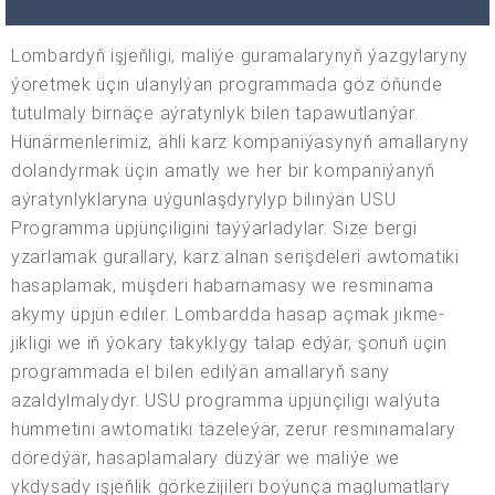
Lombardyň işjeňligi, maliýe guramalarynyň ýazgylaryny
ýöretmek üçin ulanylýan programmada göz öňünde
tutulmaly birnäçe aýratynlyk bilen tapawutlanýar.
Hünärmenlerimiz, ähli karz kompaniýasynyň amallaryny
dolandyrmak üçin amatly we her bir kompaniýanyň
aýratynlyklaryna uýgunlaşdyrylyp bilinýän USU
Programma üpjünçiligini taýýarladylar. Size bergi
yzarlamak gurallary, karz alnan serişdeleri awtomatiki
hasaplamak, müşderi habarnamasy we resminama
akymy üpjün ediler. Lombardda hasap açmak jikme-
jikligi we iň ýokary takyklygy talap edýär, şonuň üçin
programmada el bilen edilýän amallaryň sany
azaldylmalydyr. USU programma üpjünçiligi walýuta
hümmetini awtomatiki täzeleýär, zerur resminamalary
döredýär, hasaplamalary düzýär we maliýe we
ykdysady işjeňlik görkezijileri boýunça maglumatlary