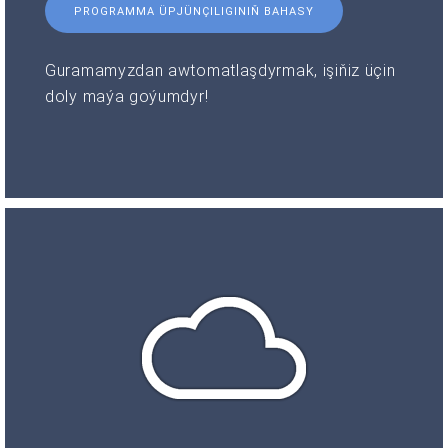
PROGRAMMA ÜPJÜNÇILIGINIŇ BAHASY
Guramamyzdan awtomatlaşdyrmak, işiňiz üçin
doly maýa goýumdyr!