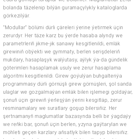
bolanda täzelenip bilýän guramaçylykly kataloglarda
görkezilýär.
"Modullar" bölümi dürli çäreleri ýerine ýetirmek üçin
zerurdyr. Her täze karz bu ýerde hasaba alyndy we
parametrleriň jikme-jik sanawy kesgitlenildi, emläk
girewiniň obýekti we gymmaty, berlen serişdeleriň
mukdary, hasaplaşyk walýutasy, aýlyk ýa-da gündelik
göterimleri hasaplamak usuly we zerur hasaplama
algoritmi kesgitlenildi. Girew goýulýan buhgalteriýa
programmasy dürli görnüşli girew görnüşleri, şol sanda
ulaglar we gozgalmaýan emläk bilen işlemegi goldaýar,
şonuň üçin girewiň ýerleşýän ýerini kesgitläp, zerur
resminamalary we suratlary goşup bilersiňiz. Her
şertnamanyň maglumatlar bazasynda belli bir ýagdaýy
we reňki bar, şonuň üçin berlen, yzyna gaýtarylan we
möhleti geçen karzlary aňsatlyk bilen tapyp bilersiňiz.