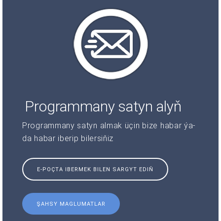
Programmany satyn alyň
Programmany satyn almak üçin bize habar ýa-
da habar iberip bilersiňiz
E-POÇTA IBERMEK BILEN SARGYT EDIŇ
ŞAHSY MAGLUMATLAR