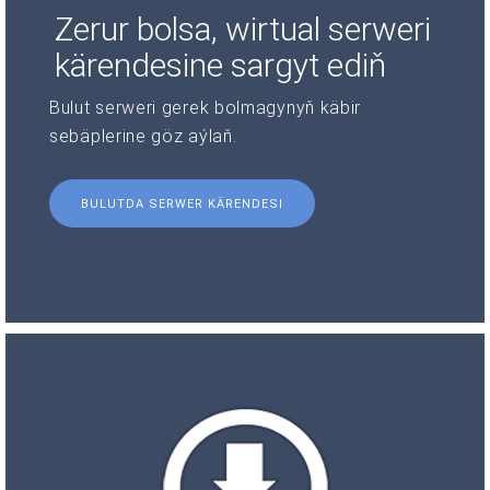
Zerur bolsa, wirtual serweri
kärendesine sargyt ediň
Bulut serweri gerek bolmagynyň käbir
sebäplerine göz aýlaň.
BULUTDA SERWER KÄRENDESI