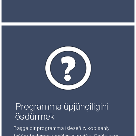
Programma üpjünçiligini
ösdürmek
Başga bir programma isleseňiz, köp sanly