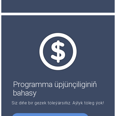
Programma üpjünçiliginiň
bahasy
Siz diňe bir gezek töleýärsiňiz. Aýlyk töleg ýok!