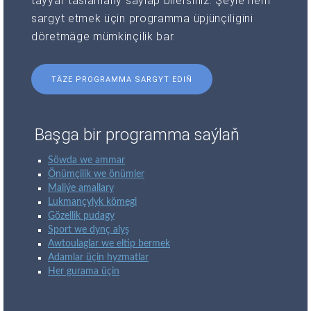
taýýar taslamany saýlap bilersiňiz. Şeýle hem
sargyt etmek üçin programma üpjünçiligini
döretmäge mümkinçilik bar.
TÄZE PROGRAMMA SARGYT EDIŇ
Başga bir programma saýlaň
Söwda we ammar
Önümçilik we önümler
Maliýe amallary
Lukmançylyk kömegi
Gözellik pudagy
Sport we dynç alyş
Awtoulaglar we eltip bermek
Adamlar üçin hyzmatlar
Her gurama üçin