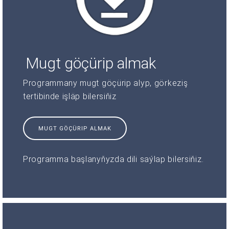
Mugt göçürip almak
Programmany mugt göçürip alyp, görkeziş
tertibinde işläp bilersiňiz
MUGT GÖÇÜRIP ALMAK
Programma başlanyňyzda dili saýlap bilersiňiz.