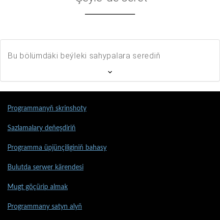
Bu bölümdäki beýleki sahypalara serediň
Programmanyň skrinshoty
Sazlamalary deňeşdiriň
Programma üpjünçiliginiň bahasy
Bulutda serwer kärendesi
Mugt göçürip almak
Programmany satyn alyň