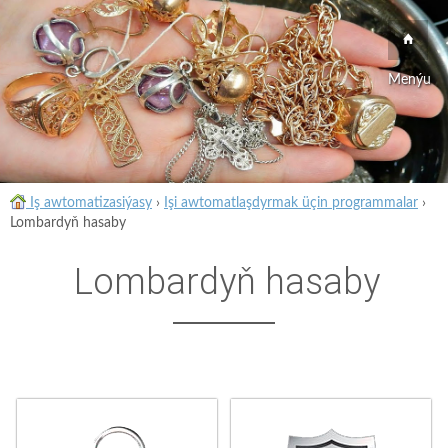
Menýu
Iş awtomatizasiýasy
›
Işi awtomatlaşdyrmak üçin programmalar
›
Lombardyň hasaby
Lombardyň hasaby